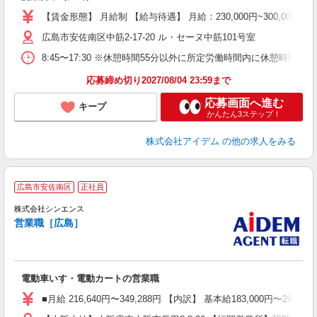
【賃金形態】 月給制 【給与待遇】 月給：230,000円~300,0
広島市安佐南区中筋2-17-20 ル・セーヌ中筋101号室
8:45〜17:30 ※休憩時間55分以外に所定労働時間内に休憩時間が
応募締め切り2027/08/04 23:59まで
応募画面へ進む
キープ
かんたん3ステップ！
株式会社アイデム
の他の求人をみる
■
広島市安佐南区
正社員
株式会社シンエンス
営業職［広島］
ー
電動車いす・電動カートの営業職
■月給 216,640円〜349,288円 【内訳】 基本給183,000円〜