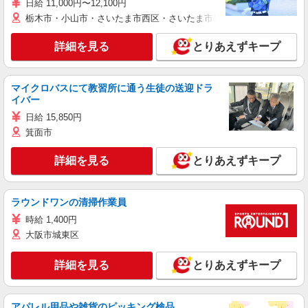
日給 11,000円〜12,100円
栃木市・小山市・さいたま市西区・さいたま市岩槻区・久喜市・蓮田
詳細を見る
とりあえずキープ
マイクロバスにて教習所に通う生徒の送迎ドラ
イバー
日給 15,850円
箕面市
詳細を見る
とりあえずキープ
ラウンドワンの清掃作業員
時給 1,400円
大阪市城東区
詳細を見る
とりあえずキープ
アパレル用品や雑貨のピッキング検品