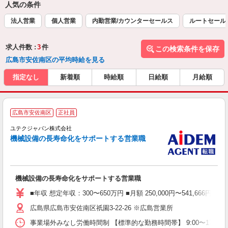
人気の条件
法人営業
個人営業
内勤営業/カウンターセールス
ルートセール
求人件数 :
3
件
この検索条件を保存
広島市安佐南区の平均時給を見る
指定なし
新着順
時給順
日給順
月給順
広島市安佐南区
正社員
ユテクジャパン株式会社
機械設備の長寿命化をサポートする営業職
最
機械設備の長寿命化をサポートする営業職
■年収 想定年収：300〜650万円 ■月額 250,000円〜541
広島県広島市安佐南区祇園3-22-26 ※広島営業所
事業場外みなし労働時間制 【標準的な勤務時間帯】 9:00〜17:3