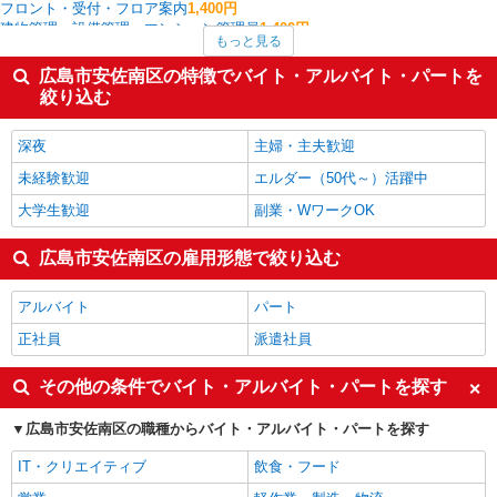
フロント・受付・フロア案内
1,400円
建物管理・設備管理・マンション管理員
1,400円
もっと見る
その他介護・福祉
1,371円
板金・塗装・溶接
1,350円
広島市安佐南区の特徴でバイト・アルバイト・パートを
レストラン・専門料理店
1,333円
絞り込む
看護師・保健師・看護助手・助産師
1,328円
広島市安佐南区の他の職種の平均時給を見る
深夜
主婦・主夫歓迎
未経験歓迎
エルダー（50代～）活躍中
大学生歓迎
副業・WワークOK
広島市安佐南区の雇用形態で絞り込む
アルバイト
パート
正社員
派遣社員
その他の条件でバイト・アルバイト・パートを探す
広島市安佐南区の職種からバイト・アルバイト・パートを探す
IT・クリエイティブ
飲食・フード