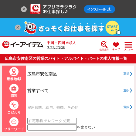
中国・四国
の求人
▼エリア変更
広島市安佐南区の営業のバイト・アルバイト・パートの求人情報一覧
広島市安佐南区
選択
勤務地/駅
営業すべて
選択
職種
雇用形態、給与、特徴、その他
選択
こだわり
を含まない
フリーワード