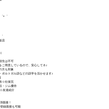
〜
゜+゜
+゜
販店
h）
校生は不可
をご用意しているので、安心してネ♪
の方も対象
・ポルトガル語などの語学を活かせます♪
暇
有☆社保完
設・ジム優待
)☆友達紹介
有
EB面接！
の登録面接も可能