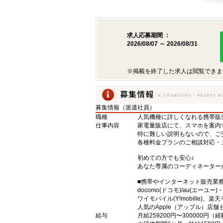
求人応募期間 ：
2026/08/07 ～ 2026/08/31
※掲載を終了した求人は閲覧できま
募集情報（派遣社員）
職種
人気機種に詳しくなれる携帯販
仕事内容
家電量販店にて、スマホを案内
特に難しい説明もないので、ご
各種料金プランのご相談対応・
初めての方でも安心♪
あなた専属のコーディネーター
■携帯やインターネット販売業
docomo(ドコモ)/au(エーユー
ワイモバイル(Y!mobille)
人気のApple（アップル）店
給与
月給259200円〜300000円