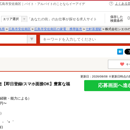
よくある
 広島市安佐南区｜バイト・アルバイトのことならイーアイデ
保存した
0
エリア選択
「あなたの街」のお仕事が探せる求人サイト
検索条件
島県
>
広島市安佐南区
>
広島市安佐南区の家電・携帯販売
>
七軒茶屋駅
> 株式会社シエロ
キ
更新日：2026/08/08 ※更新日時点
【即日登録/スマホ面接OK】豊富な福
応募画面へ進
0円（経験・能力による）
0円〜
）
。・゜+゜
)