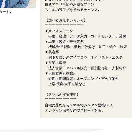
最新アプリ事情やお得なプラン、
スマホの裏ワザを学べるチャンス♪
タート♪
【選べるお仕事いろいろ】
￣￣￣￣￣￣￣￣￣￣￣
▼オフィスワーク
事務、経理、データ入力、コールセンター、受付
▼工場・製造・軽作業系
機械/食品製造・梱包・仕分け・加工・組立・検査
▼美容系
眉毛サロンのアイブロウ・ネイリスト・エステ
▼営業・販売
法人営業・アパレル販売・個別指導塾・人材紹介
▼人気案件も多数♪
短期・期間限定・オープニング・官公庁案件
上場/優良/大手企業など
【スマホ面接実施中】
￣￣￣￣￣￣￣￣￣
自宅に居ながらスマホでカンタン面接OK！
オンライン面談なのでスピード対応。