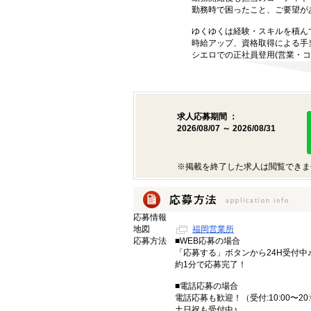
勤務時で困ったこと、ご要望が
ゆくゆくは経験・スキルを積ん
時給アップ、資格取得による手
シエロでの正社員登用(営業・コ
求人応募期間 ：
2026/08/07 ～ 2026/08/31
※掲載を終了した求人は閲覧できま
応募情報
地図
福岡営業所
応募方法
■WEB応募の場合
「応募する」ボタンから24H受付中
約1分で応募完了！
■電話応募の場合
電話応募も歓迎！（受付:10:00〜20:
土日祝も受付中♪