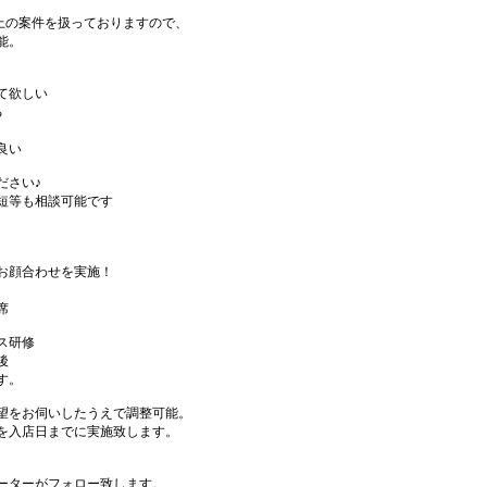
件以上の案件を扱っておりますので、
能。
て欲しい
る
良い
ださい♪
短等も相談可能です
お顔合わせを実施！
席
ス研修
後
す。
望をお伺いしたうえで調整可能。
を入店日までに実施致します。
ーターがフォロー致します。