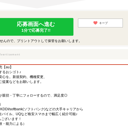
応募画面へ進む
キープ
1分で応募完了!!
せんので、プリントアウトして保管をお願いします。
売【au】
するおシゴト♪
安心を。新規契約、機種変更、
ご提案などをお願いします。
が親切・丁寧にフォローするので、満足度◎
務
)・KDDI/softbank(ソフトバンク)などの大手キャリアから
、楽天モバイル、UQなど格安スマホまで幅広く紹介可能♪
舗もございます！
（経験・能力による）