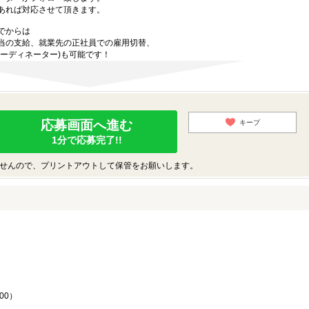
あれば対応させて頂きます。
でからは
当の支給、就業先の正社員での雇用切替、
ーディネーター)も可能です！
応募画面へ進む
キープ
1分で応募完了!!
せんので、プリントアウトして保管をお願いします。
♪
00）