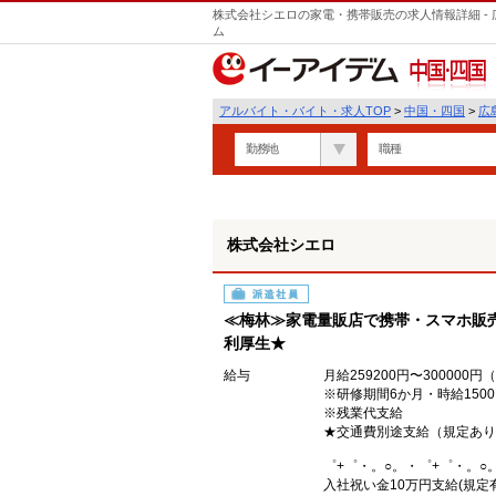
株式会社シエロの家電・携帯販売の求人情報詳細 -
ム
中国・四国
アルバイト・バイト・求人TOP
>
中国・四国
>
広
勤務地
職種
株式会社シエロ
派遣社員
≪梅林≫家電量販店で携帯・スマホ販売
利厚生★
給与
月給259200円〜30000
※研修期間6か月・時給150
※残業代支給
★交通費別途支給（規定あり
゜+゜・。○。・゜+゜・。○
入社祝い金10万円支給(規定有