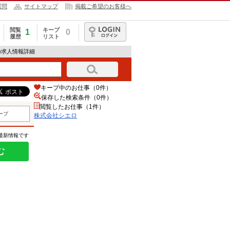
質問
サイトマップ
掲載ご希望のお客様へ
閲覧
キープ
1
0
履歴
リスト
ログイン
の求人情報詳細
キープ中のお仕事（0件）
保存した検索条件（
0
件）
閲覧したお仕事（1件）
ープ
株式会社シエロ
の最新情報です
む