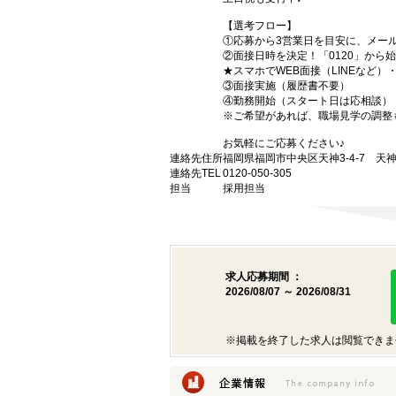
【選考フロー】
①応募から3営業日を目安に、メール
②面接日時を決定！「0120」から
★スマホでWEB面接（LINEなど
③面接実施（履歴書不要）
④勤務開始（スタート日は応相談）
※ご希望があれば、職場見学の調整
お気軽にご応募ください♪
連絡先住所
福岡県福岡市中央区天神3-4-7 天神
連絡先TEL
0120-050-305
担当
採用担当
求人応募期間 ：
2026/08/07 ～ 2026/08/31
※掲載を終了した求人は閲覧できま