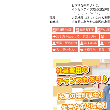
お友達を紹介頂くと,
インセンティブ支給(規定有)
゜・。○。・゜+゜・。○。・
職種
人気機種に詳しくなれる携帯
勤務地
広島県広島市安佐南区の家電
即日勤務OK
履歴書不要
Web
語学力を活かせる（英語以外）
ボ
髪型・髪色自由
ネイルOK
ピア
入社祝い金あり
各種手当（家族・