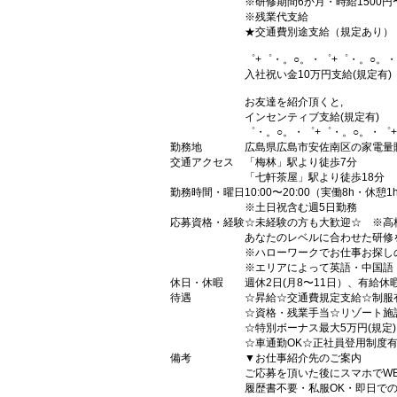
※研修期間6か月・時給1500円
※残業代支給
★交通費別途支給（規定あり）
゜+゜・。○。・゜+゜・。○。・
入社祝い金10万円支給(規定有)
お友達を紹介頂くと,
インセンティブ支給(規定有)
゜・。○。・゜+゜・。○。・゜
勤務地
広島県広島市安佐南区の家電量
交通アクセス
「梅林」駅より徒歩7分
「七軒茶屋」駅より徒歩18分
勤務時間・曜日
10:00〜20:00（実働8h・休憩1
※土日祝含む週5日勤務
応募資格・経験
☆未経験の方も大歓迎☆ ※高
あなたのレベルに合わせた研修
※ハローワークでお仕事お探し
※エリアによって英語・中国語
休日・休暇
週休2日(月8〜11日）、有給休
待遇
☆昇給☆交通費規定支給☆制服
☆資格・残業手当☆リゾート施
☆特別ボーナス最大5万円(規定
☆車通勤OK☆正社員登用制度
備考
▼お仕事紹介先のご案内
ご応募を頂いた後にスマホでW
履歴書不要・私服OK・即日で