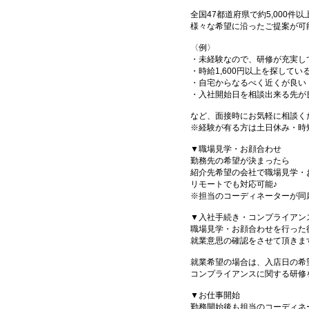
全国47都道府県で約5,000
様々な希望に沿ったご提案が可
〈例〉
・未経験なので、研修が充実し
・時給1,600円以上を探してい
・自宅からなるべく近くが良い
・入社開始日を相談出来る先が
など、面接時にお気軽に相談く
※経験が有る方は土日休み・時
▼職場見学・お顔合わせ
勤務先の希望が決まったら
紹介先希望の会社で職場見学・
リモートでも対応可能♪
※担当のコーディネーターが同
▼入社手続き・コンプライアン
職場見学・お顔合わせを行った
就業意思の確認をさせて頂きま
就業希望の場合は、入店日の希
コンプライアンスに関する研修
▼お仕事開始
勤務開始後も担当のコーディネ