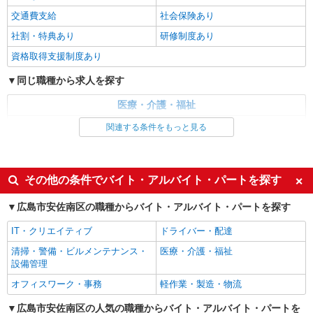
時給1350円〜1937円 ＜日払い有/週払い有/交
交通費支給
社会保険あり
通費全支給(ガソリン代含む)＞
社割・特典あり
研修制度あり
広島市安佐南区
資格取得支援制度あり
詳細を見る
キープ
同じ職種から求人を探す
正社員
医療・介護・福祉
広島医療生活協同組合 広島共立病院
看護師・保健師・看護助手・助産師
関連する条件をもっと見る
広島共立病院の看護スタッフ
・基本給：209,800円〜 給与に含まれる一律手
同じ特徴から求人を探す
当： ・処遇改善：10,000円 ・ベースアップ：
7,000円 ・夜勤手当：57,016円〜（専門卒想定）
未経験歓迎
ミドル（40代～）活躍中
〒731-0121 広島県広島市安佐南区中須2丁目
その他の条件でバイト・アルバイト・パートを探す
└深夜4回・準夜4回の合計（割増分含む
20-20
週2～3日勤務OK
深夜
広島市安佐南区の職種からバイト・アルバイト・パートを探す
交通費支給
社会保険あり
詳細を見る
キープ
IT・クリエイティブ
ドライバー・配達
清掃・警備・ビルメンテナンス・
医療・介護・福祉
正社員
設備管理
広島医療生活協同組合 広島共立病院
緩和ケア病棟の看護スタッフ
オフィスワーク・事務
軽作業・製造・物流
・基本給：209,800円〜 給与に含まれる一律手
広島市安佐南区の人気の職種からバイト・アルバイト・パートを