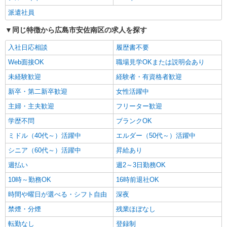
時給1500円〜2125円 ＜日払い有/週払い有/交
派遣社員
通費全支給(ガソリン代含む)＞
同じ特徴から広島市安佐南区の求人を探す
広島市安佐南区
入社日応相談
履歴書不要
詳細を見る
キープ
Web面接OK
職場見学OKまたは説明会あり
NEW
未経験歓迎
経験者・有資格者歓迎
派遣社員
株式会社kotrio /●HR-H-2156285
新卒・第二新卒歓迎
女性活躍中
上安駅⇒病院で看護師サポート #年齢不問#
主婦・主夫歓迎
フリーター歓迎
経験不問#資格不問
学歴不問
時給1350円〜1937円 ＜日払い有/週払い有/交
ブランクOK
通費全支給(ガソリン代含む)＞
ミドル（40代～）活躍中
エルダー（50代～）活躍中
広島市安佐南区
シニア（60代～）活躍中
昇給あり
詳細を見る
週払い
週2～3日勤務OK
キープ
10時～勤務OK
16時前退社OK
NEW
派遣社員
時間や曜日が選べる・シフト自由
深夜
株式会社kotrio /●HR-H-2157091
禁煙・分煙
残業ほぼなし
≪未経験OK≫きれいな病院で看護師補助★
患者さんケアなど
転勤なし
登録制