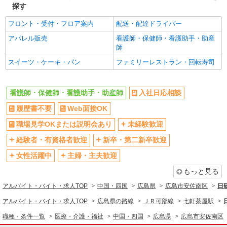
当： ・処遇改善：10,000円 ・ベースアップ：
探す
7,000円 ・夜勤手当：57,016円〜（専門卒想定）
〒731-0121 広島県広島市安佐南区中須2丁目
└深夜4回・準夜4回の合計（割増分含む
20-20
フロント・受付・フロア案内
配送・配達ドライバー
アパレル販売
看護師・保健師・看護助手・助産
詳細を見る
キープ
師
スイーツ・ケーキ・パン
ファミリーレストラン・回転寿司
正社員
広島医療生活協同組合 広島共立病院
広島共立病院の病棟看護師
看護師・保健師・看護助手・助産師
入社日応相談
・基本給：209,800円〜 給与に含まれる一律手
履歴書不要
Web面接OK
当： ・処遇改善：10,000円 ・ベースアップ：
7,000円 ・夜勤手当：57,016円〜（専門卒想定）
職場見学OKまたは説明会あり
〒731-0121 広島県広島市安佐南区中須2丁目
未経験歓迎
└深夜4回・準夜4回の合計（割増分含む）
20-20
経験者・有資格者歓迎
新卒・第二新卒歓迎
詳細を見る
女性活躍中
主婦・主夫歓迎
キープ
もっと見る
正社員
アルバイト・バイト・求人TOP
中国・四国
広島県
広島市安佐南区
日
アスケア訪問入浴 安佐南
看護師（訪問入浴）
アルバイト・バイト・求人TOP
広島県の路線
ＪＲ可部線
七軒茶屋駅
月給258,000円〜274,000円（地域による） 別
職種・条件一覧
医療・介護・福祉
中国・四国
広島県
広島市安佐南区
途交通費支給（30000円上限/月） 別途残業手当