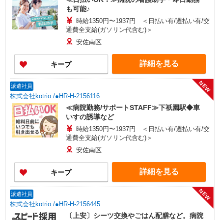
も可能♪
時給1350円〜1937円 ＜日払い有/週払い有/交
通費全支給(ガソリン代含む)＞
安佐南区
詳細を見る
キープ
NEW
派遣社員
株式会社kotrio /●HR-H-2156116
≪病院勤務/サポートSTAFF≫下祇園駅◆車
いすの誘導など
時給1350円〜1937円 ＜日払い有/週払い有/交
通費全支給(ガソリン代含む)＞
安佐南区
詳細を見る
キープ
NEW
派遣社員
株式会社kotrio /●HR-H-2156445
〔上安〕シーツ交換やごはん配膳など。病院