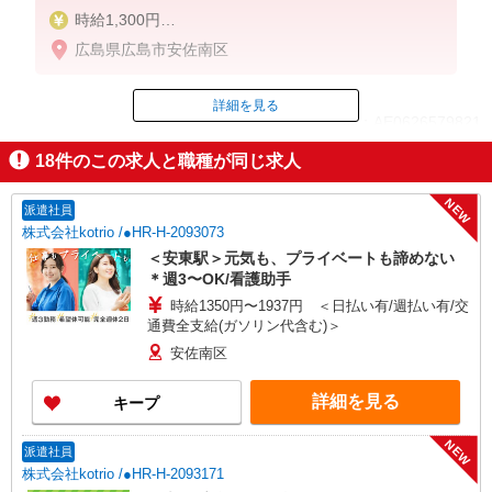
時給1,300円
★週払いOK（規定あり）
広島県広島市安佐南区
※給与幅は経験・能力による
詳細を見る
ID：AE0626579821
18
件のこの求人と職種が同じ求人
掲載期間終了
NEW
派遣社員
株式会社kotrio /●HR-H-2093073
＜安東駅＞元気も、プライベートも諦めない
＊週3〜OK/看護助手
時給1350円〜1937円 ＜日払い有/週払い有/交
通費全支給(ガソリン代含む)＞
安佐南区
詳細を見る
キープ
NEW
派遣社員
株式会社kotrio /●HR-H-2093171