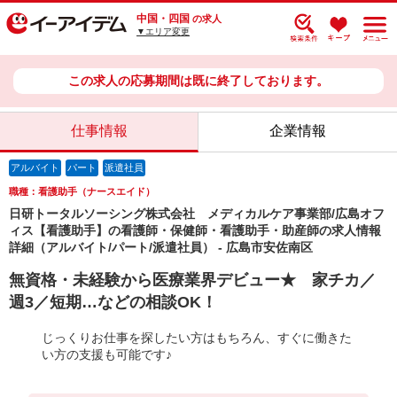
中国・四国
の求人
▼エリア変更
この求人の応募期間は既に終了しております。
仕事情報
企業情報
アルバイト
パート
派遣社員
職種：看護助手（ナースエイド）
日研トータルソーシング株式会社 メディカルケア事業部/広島オフ
ィス【看護助手】の看護師・保健師・看護助手・助産師の求人情報
詳細（アルバイト/パート/派遣社員） - 広島市安佐南区
無資格・未経験から医療業界デビュー★ 家チカ／
週3／短期…などの相談OK！
じっくりお仕事を探したい方はもちろん、すぐに働きた
い方の支援も可能です♪