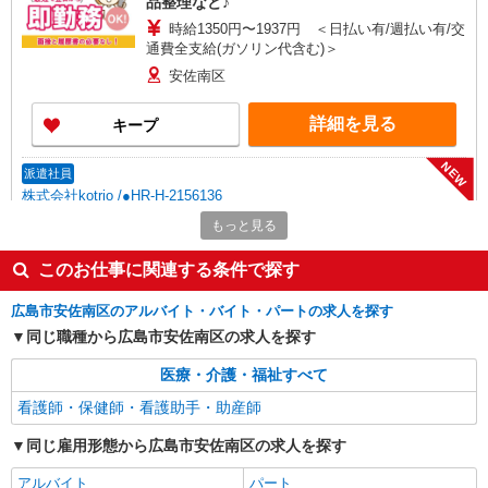
品整理など♪
時給1350円〜1937円 ＜日払い有/週払い有/交
通費全支給(ガソリン代含む)＞
安佐南区
詳細を見る
キープ
NEW
派遣社員
株式会社kotrio /●HR-H-2156136
医療現場を支える《 看護助手さん 》⇒シー
もっと見る
ツ交換、清掃など
このお仕事に関連する条件で探す
時給1350円〜1937円 ＜日払い有/週払い有/交
通費全支給(ガソリン代含む)＞
広島市安佐南区のアルバイト・バイト・パートの求人を探す
広島市安佐南区
同じ職種から広島市安佐南区の求人を探す
詳細を見る
キープ
医療・介護・福祉すべて
NEW
看護師・保健師・看護助手・助産師
派遣社員
株式会社kotrio /●HR-H-2078571
同じ雇用形態から広島市安佐南区の求人を探す
＜上安駅＞元気も、プライベートも諦めない
＊週3〜OK/看護助手
アルバイト
パート