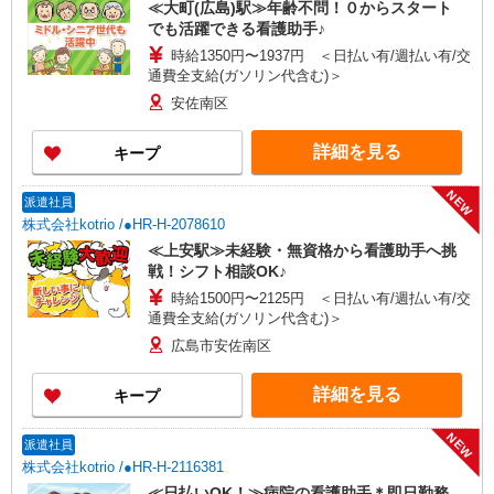
≪大町(広島)駅≫年齢不問！０からスタート
でも活躍できる看護助手♪
時給1350円〜1937円 ＜日払い有/週払い有/交
通費全支給(ガソリン代含む)＞
安佐南区
詳細を見る
キープ
NEW
派遣社員
株式会社kotrio /●HR-H-2078610
≪上安駅≫未経験・無資格から看護助手へ挑
戦！シフト相談OK♪
時給1500円〜2125円 ＜日払い有/週払い有/交
通費全支給(ガソリン代含む)＞
広島市安佐南区
詳細を見る
キープ
NEW
派遣社員
株式会社kotrio /●HR-H-2116381
≪日払いOK！≫病院の看護助手＊即日勤務