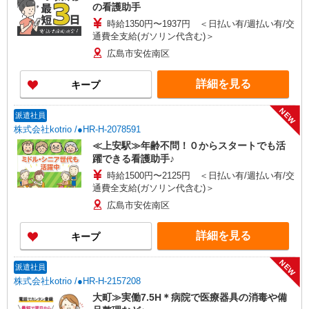
の看護助手
時給1350円〜1937円 ＜日払い有/週払い有/交
通費全支給(ガソリン代含む)＞
広島市安佐南区
詳細を見る
キープ
NEW
派遣社員
株式会社kotrio /●HR-H-2078591
≪上安駅≫年齢不問！０からスタートでも活
躍できる看護助手♪
時給1500円〜2125円 ＜日払い有/週払い有/交
通費全支給(ガソリン代含む)＞
広島市安佐南区
詳細を見る
キープ
NEW
派遣社員
株式会社kotrio /●HR-H-2157208
大町≫実働7.5H＊病院で医療器具の消毒や備