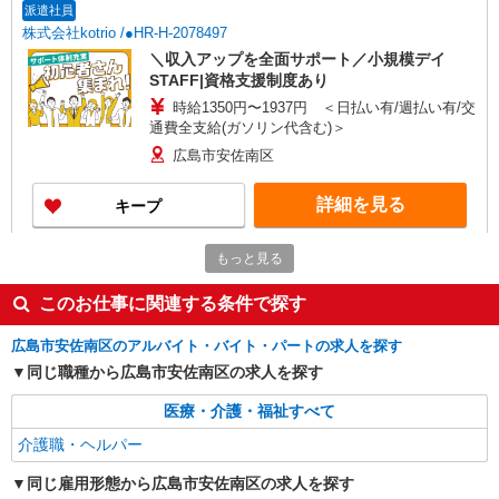
派遣社員
株式会社kotrio /●HR-H-2078497
＼収入アップを全面サポート／小規模デイ
STAFF|資格支援制度あり
時給1350円〜1937円 ＜日払い有/週払い有/交
通費全支給(ガソリン代含む)＞
広島市安佐南区
詳細を見る
キープ
派遣社員
もっと見る
株式会社kotrio /●HR-H-2078479
このお仕事に関連する条件で探す
上安駅のデイサービス★残業なし♪日勤のみ◎
夜はおうち時間
広島市安佐南区のアルバイト・バイト・パートの求人を探す
時給1350円〜1937円 ＜日払い有/週払い有/交
同じ職種から広島市安佐南区の求人を探す
通費全支給(ガソリン代含む)＞
広島市安佐南区
医療・介護・福祉すべて
介護職・ヘルパー
詳細を見る
キープ
同じ雇用形態から広島市安佐南区の求人を探す