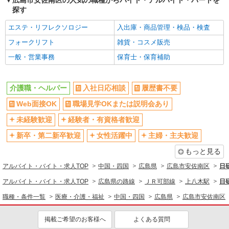
広島市安佐南区の人気の職種からバイト・アルバイト・パートを
格・未経験歓迎
探す
時給1450円〜1937円 ＜日払い有/週払い有/交
エステ・リフレクソロジー
入出庫・商品管理・検品・検査
通費全支給(ガソリン代含む)＞
広島市安佐南区
フォークリフト
雑貨・コスメ販売
一般・営業事務
保育士・保育補助
詳細を見る
キープ
介護職・ヘルパー
派遣社員
入社日応相談
履歴書不要
株式会社kotrio /●HR-H-2077476
Web面接OK
職場見学OKまたは説明会あり
向かう先は笑顔の待つ場所！デイサービスのサ
ポート＆送迎STAFF
未経験歓迎
経験者・有資格者歓迎
時給1350円〜1937円 ＜日払い有/週払い有/交
新卒・第二新卒歓迎
女性活躍中
主婦・主夫歓迎
通費全支給(ガソリン代含む)＞
もっと見る
広島市安佐南区
アルバイト・バイト・求人TOP
中国・四国
広島県
広島市安佐南区
日
詳細を見る
キープ
アルバイト・バイト・求人TOP
広島県の路線
ＪＲ可部線
上八木駅
日
職種・条件一覧
医療・介護・福祉
中国・四国
広島県
広島市安佐南区
派遣社員
株式会社kotrio /●HR-H-1953285
掲載ご希望のお客様へ
よくある質問
上安駅｜小さなグループホームで家事や生活の