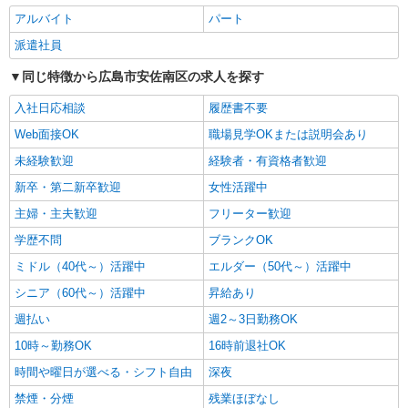
派遣社員
アルバイト
パート
株式会社kotrio /●HR-H-1880294
「支払い日に間に合ったぜ！」日払いOK＊障
派遣社員
がい者支援STAFF
同じ特徴から広島市安佐南区の求人を探す
時給1450円〜1937円 ＜日払い有/週払い有/交
通費全支給(ガソリン代含む)＞
入社日応相談
履歴書不要
広島市安佐南区内に多数
Web面接OK
職場見学OKまたは説明会あり
詳細を見る
未経験歓迎
キープ
経験者・有資格者歓迎
新卒・第二新卒歓迎
女性活躍中
派遣社員
主婦・主夫歓迎
フリーター歓迎
（株）ウィルオブ・ワークCW 広島支店/ms340101
学歴不問
ブランクOK
夜勤専従
時給1450円 ◆前払い・日払い・週払いOK
ミドル（40代～）活躍中
エルダー（50代～）活躍中
広島県広島市安佐南区
シニア（60代～）活躍中
昇給あり
週払い
週2～3日勤務OK
詳細を見る
キープ
10時～勤務OK
16時前退社OK
派遣社員
時間や曜日が選べる・シフト自由
深夜
株式会社kotrio /●HR-H-1878357
禁煙・分煙
残業ほぼなし