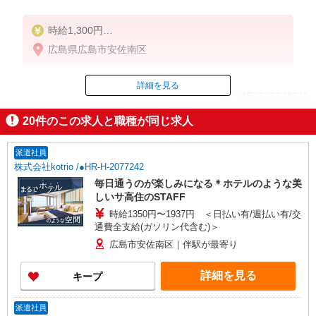
時給1,300円
★週払いOK（規定あり）
広島県広島市安佐南区
※給与幅は経験・能力による
詳細を見る
ID：AE0626579611
20
件のこの求人と職種が同じ求人
掲載期間終了
派遣社員
株式会社kotrio /●HR-H-2077242
毎日通うのが楽しみになる＊ホテルのような美
しいサ高住のSTAFF
時給1350円〜1937円 ＜日払い有/週払い有/交
通費全支給(ガソリン代含む)＞
広島市安佐南区｜伴駅が最寄り
詳細を見る
キープ
派遣社員