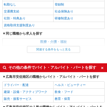
＜デイサービス/上安駅＞面接なし！最短3日で
転勤なし
登録制
仕事スタート可◎
時給1450円〜1937円 ＜日払い有/週払い有/交
交通費支給
社会保険あり
通費全支給(ガソリン代含む)＞
社割・特典あり
研修制度あり
広島市安佐南区内に多数
資格取得支援制度あり
詳細を見る
キープ
同じ職種から求人を探す
医療・介護・福祉
派遣社員
株式会社kotrio /●HR-H-2077509
介護職・ヘルパー
関連する条件をもっと見る
上安*デイでの生活補助☆新たなスキルを身に
同じ特徴から求人を探す
つけて長く働く♪
時給1350円〜1937円 ＜日払い有/週払い有/交
未経験歓迎
ミドル（40代～）活躍中
その他の条件でバイト・アルバイト・パートを探す
通費全支給(ガソリン代含む)＞
週2～3日勤務OK
深夜
広島市安佐南区
広島市安佐南区の職種からバイト・アルバイト・パートを探す
交通費支給
社会保険あり
詳細を見る
キープ
ドライバー・配達
ヘルス・ビューティー
建築・設備・アクティブワーク
飲食・フード
派遣社員
販売・接客サービス
教育・保育
株式会社kotrio /●HR-H-1855880
上安＊障がい者通所施設スタッフ大募集！無資