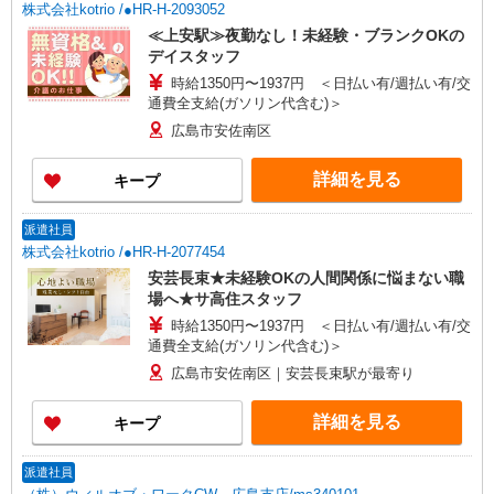
株式会社kotrio /●HR-H-2093052
≪上安駅≫夜勤なし！未経験・ブランクOKの
デイスタッフ
時給1350円〜1937円 ＜日払い有/週払い有/交
通費全支給(ガソリン代含む)＞
広島市安佐南区
詳細を見る
キープ
派遣社員
株式会社kotrio /●HR-H-2077454
安芸長束★未経験OKの人間関係に悩まない職
場へ★サ高住スタッフ
時給1350円〜1937円 ＜日払い有/週払い有/交
通費全支給(ガソリン代含む)＞
広島市安佐南区｜安芸長束駅が最寄り
詳細を見る
キープ
派遣社員