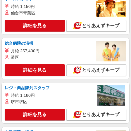
アルバイト
パート
時給 1,150円
すき家 55号徳島沖浜店
仙台市青葉区
すき家の店舗スタッフ（接客・調理・清掃な
ど）
詳細を見る
とりあえずキープ
時給1,400円
徳島県徳島市山城西4-1
総合病院の清掃
詳細を見る
月給 257,400円
キープ
港区
アルバイト
パート
詳細を見る
とりあえずキープ
すき家 192号徳島国府店
すき家の店舗スタッフ（接客・調理・清掃な
ど）
レジ・商品陳列スタッフ
時給1,120円 ※22:00〜翌5:00：時給1,400円 ※
高校生時給1,080円 ※早朝手当（5:00〜9:00）時給
時給 1,180円
＋150円
堺市堺区
徳島県徳島市国府町観音寺大溝122-1
詳細を見る
とりあえずキープ
詳細を見る
キープ
アルバイト
パート