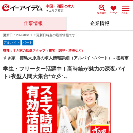
中国・四国
の求人
▼エリア変更
仕事情報
企業情報
更新日：2026/08/01 ※更新日時点の最新情報です
アルバイト
パート
職種：すき家の店舗スタッフ（接客・調理・清掃など）
すき家 徳島大原店の求人情報詳細（アルバイト/パート） - 徳島市
学生・フリーター活躍中！高時給が魅力の深夜バイ
ト♪夜型人間大集合*☆彡･.｡