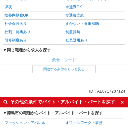
深夜
車通勤OK
扶養内勤務OK
交通費支給
社会保険あり
まかない・食事補助
社割・特典あり
制服貸与
研修制度あり
社員登用あり
同じ職種から求人を探す
飲食・フード
ファストフード・デリ
調理・調理補助・調理師
関連する条件をもっと見る
同じ特徴から求人を探す
未経験歓迎
大学生歓迎
ID：AE0717287124
ミドル（40代～）活躍中
週2～3日勤務OK
その他の条件でバイト・アルバイト・パートを探す
短時間勤務（1日4h以内）OK
深夜
徳島市の職種からバイト・アルバイト・パートを探す
車通勤OK
扶養内勤務OK
交通費支給
社会保険あり
ファッション・アパレル
オフィスワーク・事務