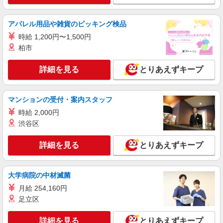
※土曜、祝日は＋50円 ※日曜は＋100円 ※試用期
間30日間は1,050円 ※経験・能力により優遇しま
徳島県徳島市南末広町4番1号 イオンモール
す。
アパレル用品や雑貨のピッキング検品
徳島
時給 1,200円〜1,500円
詳細を見る
キープ
柏市
詳細を見る
とりあえずキープ
アルバイト
パート
揚げ天まる
フードコート内キッチンスタッフ
マンションの受付・案内スタッフ
アルバイト・パート：時給1,080円〜1,200円
※高校生1,050円〜 ※経験・能力により優遇しま
時給 2,000円
す。
渋谷区
徳島県徳島市南末広町4番1号 イオンモール
徳島
詳細を見る
とりあえずキープ
詳細を見る
キープ
大学病院の中材滅菌
アルバイト
パート
海の穂まれ
月給 254,160円
足立区
ホールスタッフ、キッチンスタッフ
アルバイト・パート： （一般）時給1,200
詳細を見る
とりあえずキープ
円〜 （学生）時給1,100円〜