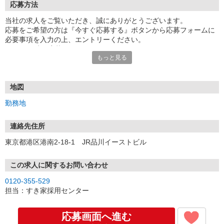
応募方法
当社の求人をご覧いただき、誠にありがとうございます。
応募をご希望の方は『今すぐ応募する』ボタンから応募フォームに
必要事項を入力の上、エントリーください。
☆★☆24時間応募OK！☆★☆
もっと見る
・・・お願い・・・
応募の際は、連絡先に「携帯電話のアドレス」や「携帯電話の番
号」など
地図
普段つながりやすい連絡先を入力してください。
勤務地
連絡先住所
東京都港区港南2-18-1 JR品川イーストビル
この求人に関するお問い合わせ
0120-355-529
担当：すき家採用センター
応募画面へ進む