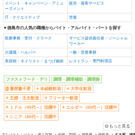
まかない・食事補助
社員登用あり
イベント・キャンペーン・アミュ
販売・接客サービス
ーズメント
IT・クリエイティブ
営業
徳島市の人気の職種からバイト・アルバイト・パートを探す
医療事務・受付・クラーク
サービス提供責任者・ソーシャル
ワーカー
介護職・ヘルパー
一般・営業事務
美容師・ネイリスト・まつげ施術
レストラン・専門料理店
ファストフード・デリ
調理・調理補助・調理師
履歴書不要
未経験歓迎
大学生歓迎
主婦・主夫歓迎
フリーター歓迎
ミドル（40代～）活躍中
エルダー（50代～）活躍中
シニア（60代～）活躍中
もっと見る
アルバイト・バイト・求人TOP
中国・四国
徳島県
徳島市
すき家 徳