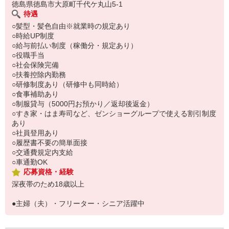
徳島県徳島市大原町千代ケ丸山5-1
待遇
○髪型・髪色自由※就業時の規定あり
○時給UP制度
○給与前払い制度（稼働分・規定あり）
○役職手当
○社会保険完備
○扶養控除内勤務
○研修制度あり（研修中も同時給）
○食事補助あり
○制服貸与（5000円お預かり／返却後返金）
○すき家・はま寿司など、ゼンショーグループで使える割引制度
あり
○社員登用あり
○履歴書不要の簡単面接
○交通費規定内支給
○車通勤OK
応募資格・経験
深夜帯のため18歳以上
●主婦（夫）・フリーター・シニア活躍中