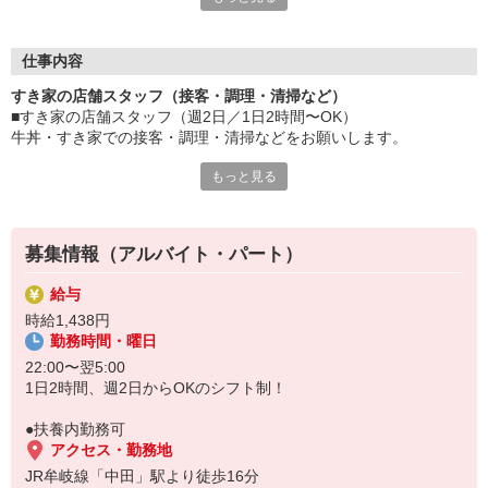
≪ 働くメリットいっぱい ≫
■髪型・髪色自由
オシャレを捨てる必要はありません！
仕事内容
■給与前払い可
すき家の店舗スタッフ（接客・調理・清掃など）
急な出費も安心♪
■すき家の店舗スタッフ（週2日／1日2時間〜OK）
■社員登用あり
牛丼・すき家での接客・調理・清掃などをお願いします。
将来を考えている方は必見です。
もっと見る
具体的には・・・
なか卯、かつ庵、ココス、ジョリーパスタ、ビッグボーイ、華屋
お客様をきれいなお店でお迎え！
与兵衛、オリーブの丘、焼肉いちばんなどを経営しているゼンシ
おいしい牛丼を！
ョーグループ！
あなたの笑顔で！
その中のひとつ『すき家』でお仕事しませんか？
募集情報（アルバイト・パート）
すばやく提供！
給与
他にも、食材の調整や金銭管理、新しく入社したクルーの研修など
時給1,438円
様々なお仕事があります。
勤務時間・曜日
セルフオーダー、セルフ会計で、現金の受け渡しはほとんどありま
せん。※一部店舗を除く
22:00〜翌5:00
取り間違いもなく安心でスムーズ♪
1日2時間、週2日からOKのシフト制！
マニュアルも用意していますので飲食店が初めての方でも大丈夫！
●扶養内勤務可
もちろん先輩クルーがしっかり教えてくれるので安心してくださ
アクセス・勤務地
い。
JR牟岐線「中田」駅より徒歩16分