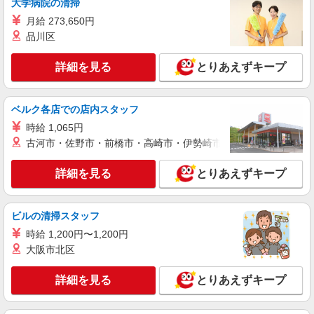
大学病院の清掃
ピザハット 徳島店
月給 273,650円
ピザの宅配／デリバリー・配達
品川区
時給1,100円以上 平日 時給1,100円以上 高校
生 時給1,100円以上
詳細を見る
とりあえずキープ
徳島県徳島市かちどき橋2ー21
詳細を見る
キープ
ベルク各店での店内スタッフ
時給 1,065円
アルバイト
パート
古河市・佐野市・前橋市・高崎市・伊勢崎市・太田市・館林市・
すき家 徳島大原店
すき家の店舗スタッフ（接客・調理・清掃な
詳細を見る
とりあえずキープ
ど）
時給1,150円 ※22:00〜翌5:00：時給1,438円 ※
高校生時給1,080円 ※早朝手当（5:00〜9:00）時給
ビルの清掃スタッフ
＋150円
徳島県徳島市大原町千代ケ丸山5-1
時給 1,200円〜1,200円
大阪市北区
詳細を見る
キープ
詳細を見る
とりあえずキープ
アルバイト
パート
丸亀製麺徳島インター店