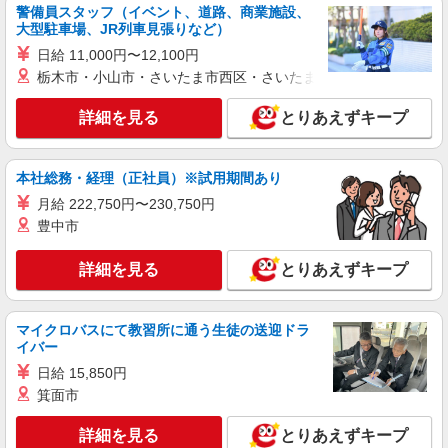
キッチン・ホールスタッフ
警備員スタッフ（イベント、道路、商業施設、
大型駐車場、JR列車見張りなど）
時給1100円〜 ☆22時以降は時給25％UP（深夜
割増有）
日給 11,000円〜12,100円
徳島県徳島市川内町竹須賀１７６－１
栃木市・小山市・さいたま市西区・さいたま市岩槻区・久喜市・
詳細を見る
とりあえずキープ
詳細を見る
キープ
パート
本社総務・経理（正社員）※試用期間あり
イフスコヘルスケア株式会社
月給 222,750円〜230,750円
調理アシスタント☆調理の仕事は無いので未経
豊中市
験でも大丈夫・早朝の空いた時間を活用しませ
んか☆
時給1050円〜 ※経験により優遇します
詳細を見る
とりあえずキープ
稲山病院 （徳島県徳島市南田宮）
詳細を見る
キープ
マイクロバスにて教習所に通う生徒の送迎ドラ
イバー
アルバイト
パート
日給 15,850円
東京純豆腐
箕面市
キッチン、ホールスタッフ
詳細を見る
とりあえずキープ
アルバイト・パート：時給1,100円〜1,300円