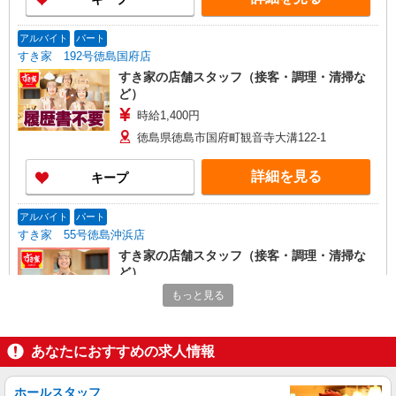
アルバイト
パート
すき家 192号徳島国府店
すき家の店舗スタッフ（接客・調理・清掃な
ど）
時給1,400円
徳島県徳島市国府町観音寺大溝122-1
詳細を見る
キープ
アルバイト
パート
すき家 55号徳島沖浜店
すき家の店舗スタッフ（接客・調理・清掃な
ど）
時給1,120円 ※22:00〜翌5:00：時給1,400円 ※
もっと見る
高校生時給1,080円 ※早朝手当（5:00〜9:00）時給
＋150円
徳島県徳島市山城西4-1
あなたにおすすめの求人情報
詳細を見る
キープ
ホールスタッフ