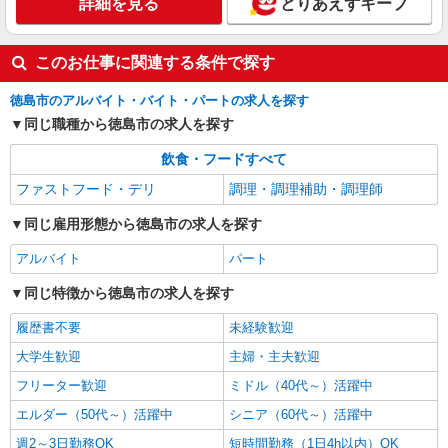
詳細を見る
とりあえずキープ
徳島
詳細を見る
キープ
このお仕事に関連する条件で探す
徳島市のアルバイト・バイト・パートの求人を探す
同じ職種から徳島市の求人を探す
飲食・フードすべて
ファストフード・デリ
調理・調理補助・調理師
同じ雇用形態から徳島市の求人を探す
アルバイト
パート
同じ特徴から徳島市の求人を探す
履歴書不要
未経験歓迎
大学生歓迎
主婦・主夫歓迎
フリーター歓迎
ミドル（40代～）活躍中
エルダー（50代～）活躍中
シニア（60代～）活躍中
週2～3日勤務OK
短時間勤務（1日4h以内）OK