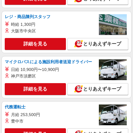
徳島県徳島市南末広町4番1号 イオンモール
徳島
レジ・商品陳列スタッフ
時給 1,300円
詳細を見る
キープ
大阪市中央区
アルバイト
パート
詳細を見る
とりあえずキープ
久世福商店・久世福茶寮
販売スタッフ、カフェでのホールスタッフ
アルバイト・パート：時給1,050円〜
マイクロバスによる施設利用者送迎ドライバー
徳島県徳島市南末広町4番1号 イオンモール
日給 10,900円〜10,900円
徳島
神戸市須磨区
詳細を見る
キープ
詳細を見る
とりあえずキープ
アルバイト
アイスは別腹
代務運転士
キッチン・ホールスタッフ
月給 253,500円
アルバイト：時給1,050円〜 ※経験・能力によ
豊中市
り優遇します
徳島県徳島市南末広町4番1号 イオンモール