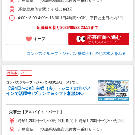
川島病院 （徳島県徳島市北佐古一番町６－１）
用
O
JR徳島線佐古駅より 徒歩約3分
朝
ま
4:00〜8:00 4:00〜13:00 1日4時間〜OK、平日と土日の内3日
応募締め切り2026/08/22 23:59まで
応募画面へ進む
キープ
かんたん3ステップ！
コンパスグループ・ジャパン株式会社
の他の求人をみる
徳島市
パート
コンパスグループ・ジャパン株式会社 64172_p
く
【週4日〜OK】主婦（夫）・シニアの方がメ
インで活躍中♪ブランク＆シフト相談OK♪
大
栄養士【アルバイト・パート】
入
歓
時給1,200円〜1,300円 試用期間中 時給1,200円〜1,300円
～
川島病院 （徳島県徳島市北佐古一番町６－１）
用