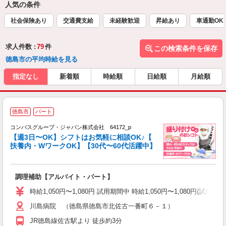
人気の条件
社会保険あり
交通費支給
未経験歓迎
昇給あり
車通勤OK
求人件数 :
79
件
この検索条件を保存
徳島市の平均時給を見る
指定なし
新着順
時給順
日給順
月給順
徳島市
パート
コンパスグループ・ジャパン株式会社 64172_p
く
【週3日〜OK】シフトはお気軽に相談OK♪【
扶養内・WワークOK】【30代〜60代活躍中】
大
調理補助【アルバイト・パート】
入
歓
時給1,050円〜1,080円 試用期間中 時給1,050円〜1,080円
～
川島病院 （徳島県徳島市北佐古一番町６－１）
用
2
JR徳島線佐古駅より 徒歩約3分
内