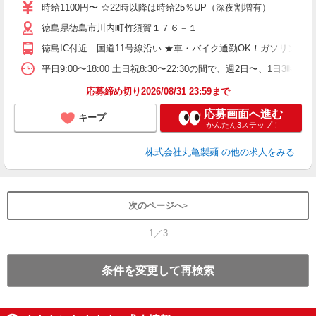
者
時給1100円〜 ☆22時以降は時給25％UP（深夜割増有）
歓
徳島県徳島市川内町竹須賀１７６－１
～
り
徳島IC付近 国道11号線沿い ★車・バイク通勤OK！ガソリン
O
平
平日9:00〜18:00 土日祝8:30〜22:30の間で、週2日
型
応募締め切り2026/08/31 23:59まで
応募画面へ進む
キープ
かんたん3ステップ！
株式会社丸亀製麺
の他の求人をみる
次のページへ
1／3
条件を変更して再検索