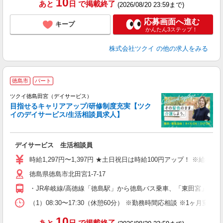
10
あと
日
で掲載終了
(2026/08/20 23:59まで)
応募画面へ進む
キープ
かんたん3ステップ！
株式会社ツクイ
の他の求人をみる
徳島市
パート
ツクイ徳島田宮（デイサービス）
目指せるキャリアアップ/研修制度充実【ツク
イのデイサービス/生活相談員求人】
各
デイサービス 生活相談員
入
り
時給1,297円〜1,397円 ★土日祝日は時給100円アップ！ ※給
リ
徳島県徳島市北田宮1-7-17
ー
O
・JR牟岐線/高徳線「徳島駅」から徳島バス乗車、「東田宮」下車
な
（1）08:30〜17:30（休憩60分） ※勤務時間応相談 ※1ヶ月
髪
10
あと
日
で掲載終了