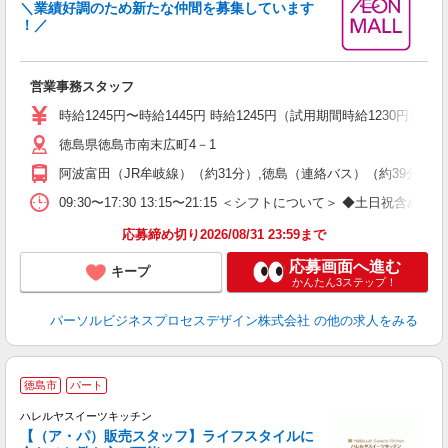
＼業績好調のため新たな仲間を募集しています
！／
ー
営業事務スタッフ
未
時給1245円〜時給1445円 時給1245円（試用期間時給1230円） 1
徳島県徳島市南末広町4－1
阿波富田（JR牟岐線）（約31分）,徳島（連絡バス）（約39分）,
09:30〜17:30 13:15〜21:15 ＜シフトについて
応募締め切り2026/08/31 23:59まで
応募画面へ進む
キープ
かんたん3ステップ！
パーソルビジネスプロセスデザイン株式会社
の他の求人をみる
徳島市
パート
ハレルヤスイーツキッチン
【（ア・パ）販売スタッフ】ライフスタイルに
未