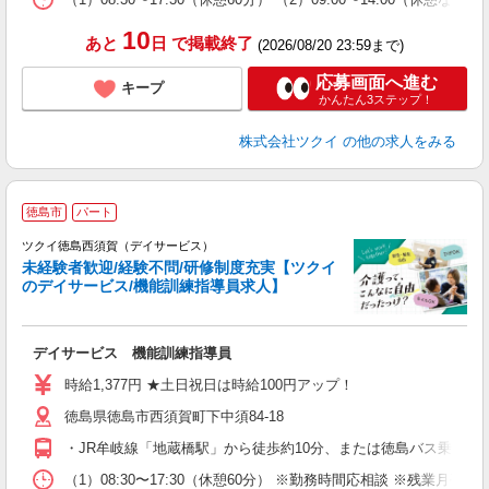
髪
10
あと
日
で掲載終了
(2026/08/20 23:59まで)
応募画面へ進む
キープ
かんたん3ステップ！
株式会社ツクイ
の他の求人をみる
徳島市
パート
ツクイ徳島西須賀（デイサービス）
未経験者歓迎/経験不問/研修制度充実【ツクイ
のデイサービス/機能訓練指導員求人】
各
デイサービス 機能訓練指導員
入
り
時給1,377円 ★土日祝日は時給100円アップ！
リ
徳島県徳島市西須賀町下中須84-18
ー
O
・JR牟岐線「地蔵橋駅」から徒歩約10分、または徳島バス乗車「
な
（1）08:30〜17:30（休憩60分） ※勤務時間応相談 ※残業月