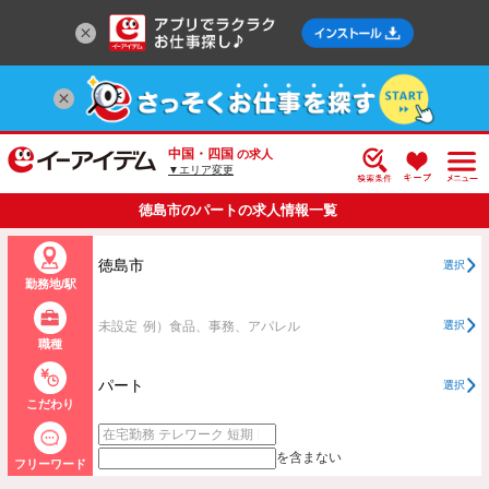
中国・四国
の求人
▼エリア変更
徳島市のパートの求人情報一覧
徳島市
選択
勤務地/駅
未設定
例）食品、事務、アパレル
選択
職種
パート
選択
こだわり
を含まない
フリーワード