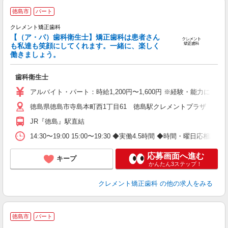
徳島市
パート
クレメント矯正歯科
事
【（ア・パ）歯科衛生士】矯正歯科は患者さん
も私達も笑顔にしてくれます。一緒に、楽しく
働きましょう。
歯科衛生士
アルバイト・パート：時給1,200円〜1,600円 ※経験・能力によ
徳島県徳島市寺島本町西1丁目61 徳島駅クレメントプラザ
JR『徳島』駅直結
14:30〜19:00 15:00〜19:30 ◆実働4.5時間 ◆時間・曜日応
応募画面へ進む
キープ
かんたん3ステップ！
クレメント矯正歯科
の他の求人をみる
徳島市
パート