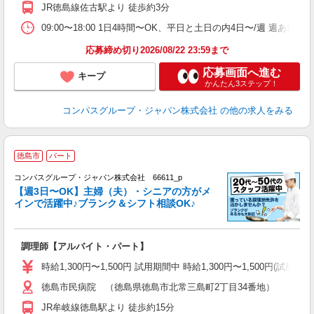
2
JR徳島線佐古駅より 徒歩約3分
内
ー
09:00〜18:00 1日4時間〜OK、平日と土日の内4日〜/週 週あた
応募締め切り2026/08/22 23:59まで
応募画面へ進む
キープ
かんたん3ステップ！
コンパスグループ・ジャパン株式会社
の他の求人をみる
徳島市
パート
コンパスグループ・ジャパン株式会社 66611_p
く
【週3日〜OK】主婦（夫）・シニアの方がメ
インで活躍中♪ブランク＆シフト相談OK♪
大
調理師【アルバイト・パート】
入
歓
時給1,300円〜1,500円 試用期間中 時給1,300円〜1,500円
～
徳島市民病院 （徳島県徳島市北常三島町2丁目34番地）
用
O
JR牟岐線徳島駅より 徒歩約15分
朝