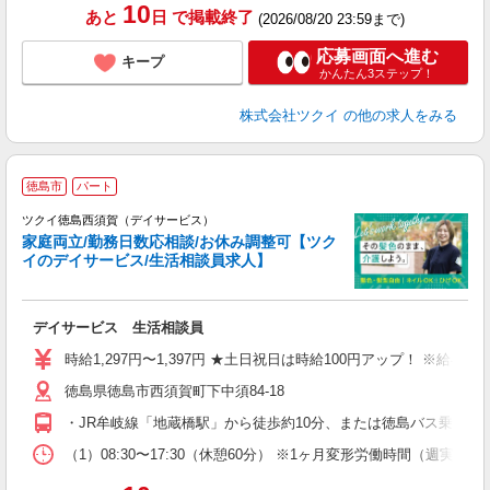
10
あと
日
で掲載終了
(2026/08/20 23:59まで)
応募画面へ進む
キープ
かんたん3ステップ！
株式会社ツクイ
の他の求人をみる
徳島市
パート
ツクイ徳島西須賀（デイサービス）
家庭両立/勤務日数応相談/お休み調整可【ツク
イのデイサービス/生活相談員求人】
各
デイサービス 生活相談員
入
り
時給1,297円〜1,397円 ★土日祝日は時給100円アップ！ ※給
リ
徳島県徳島市西須賀町下中須84-18
ー
O
・JR牟岐線「地蔵橋駅」から徒歩約10分、または徳島バス乗車「
な
（1）08:30〜17:30（休憩60分） ※1ヶ月変形労働時間（週実
髪