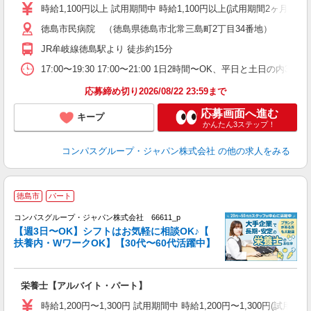
歓
時給1,100円以上 試用期間中 時給1,100円以上(試用期間2ヶ月
～
徳島市民病院 （徳島県徳島市北常三島町2丁目34番地）
用
O
JR牟岐線徳島駅より 徒歩約15分
朝
ク
17:00〜19:30 17:00〜21:00 1日2時間〜OK、平日と土日の内
応募締め切り2026/08/22 23:59まで
応募画面へ進む
キープ
かんたん3ステップ！
コンパスグループ・ジャパン株式会社
の他の求人をみる
徳島市
パート
コンパスグループ・ジャパン株式会社 66611_p
く
【週3日〜OK】シフトはお気軽に相談OK♪【
扶養内・WワークOK】【30代〜60代活躍中】
大
栄養士【アルバイト・パート】
入
歓
時給1,200円〜1,300円 試用期間中 時給1,200円〜1,300円