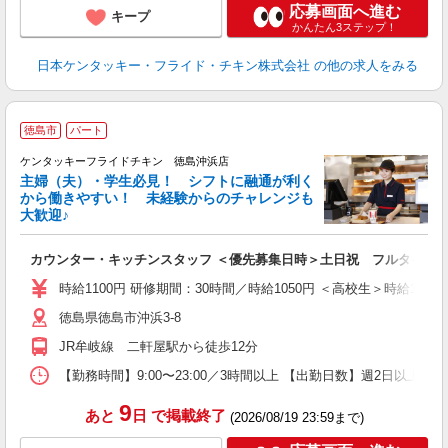
応募画面へ進む
キープ
かんたん3ステップ！
日本ケンタッキー・フライド・チキン株式会社
の他の求人をみる
徳島市
パート
ケンタッキーフライドチキン 徳島沖浜店
主婦（夫）・学生必見！ シフトに融通が利く
から働きやすい！ 未経験からのチャレンジも
大歓迎♪
見
カウンター・キッチンスタッフ ＜優先募集日時＞土日祝 フルタイム
未
ダ
時給1100円 研修期間：30時間／時給1050円 ＜高校生＞時給1
昇
徳島県徳島市沖浜3-8
上
補
JR牟岐線 二軒屋駅から徒歩12分
【勤務時間】9:00〜23:00／3時間以上 【出勤日数】週2日以
9
あと
日
で掲載終了
(2026/08/19 23:59まで)