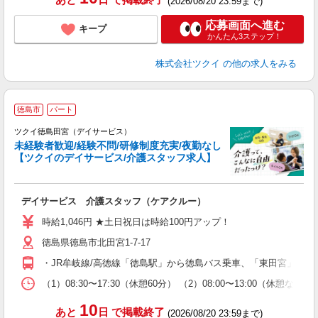
(2026/08/20 23:59まで)
応募画面へ進む
キープ
かんたん3ステップ！
株式会社ツクイ
の他の求人をみる
徳島市
パート
ツクイ徳島田宮（デイサービス）
未経験者歓迎/経験不問/研修制度充実/夜勤なし
【ツクイのデイサービス/介護スタッフ求人】
各
デイサービス 介護スタッフ（ケアクルー）
入
り
時給1,046円 ★土日祝日は時給100円アップ！
リ
徳島県徳島市北田宮1-7-17
ー
O
・JR牟岐線/高徳線「徳島駅」から徳島バス乗車、「東田宮」下車
な
（1）08:30〜17:30（休憩60分） （2）08:00〜13:00
髪
10
あと
日
で掲載終了
(2026/08/20 23:59まで)