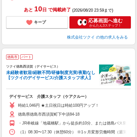
髪
10
あと
日
で掲載終了
(2026/08/20 23:59まで)
応募画面へ進む
キープ
かんたん3ステップ！
株式会社ツクイ
の他の求人をみる
徳島市
パート
ツクイ徳島西須賀（デイサービス）
未経験者歓迎/経験不問/研修制度充実/夜勤なし
【ツクイのデイサービス/介護スタッフ求人】
各
デイサービス 介護スタッフ（ケアクルー）
入
り
時給1,046円 ★土日祝日は時給100円アップ！
リ
徳島県徳島市西須賀町下中須84-18
ー
O
・JR牟岐線「地蔵橋駅」から徒歩約10分、または徳島バス乗車「
な
（1）08:30〜17:30（休憩60分） ※1ヶ月変形労働時間（週実
髪