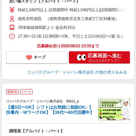
洗い場スタッフ【アルバイト・パート】
入
歓
時給1,046円以上 試用期間中 時給1,046円以上(試用期間2ヶ月
～
徳島市民病院 （徳島県徳島市北常三島町2丁目34番地）
用
2
JR牟岐線徳島駅より 徒歩約15分
車
17:30〜21:00 1日3時間〜OK、平日と土日の内3日〜/週 週あた
応募締め切り2026/08/22 23:59まで
応募画面へ進む
キープ
かんたん3ステップ！
コンパスグループ・ジャパン株式会社
の他の求人をみる
徳島市
パート
コンパスグループ・ジャパン株式会社 66611_p
く
【週3日〜OK】シフトはお気軽に相談OK♪【
扶養内・WワークOK】【30代〜60代活躍中】
大
調理員【アルバイト・パート】
入