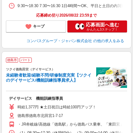
ク
9:30〜18:30 7:30〜16:30 1日4時間〜OK、平日と土日の内3日
応募締め切り2026/08/22 23:59まで
応募画面へ進む
キープ
かんたん3ステップ！
コンパスグループ・ジャパン株式会社
の他の求人をみる
徳島市
パート
ツクイ徳島田宮（デイサービス）
未経験者歓迎/経験不問/研修制度充実【ツクイ
のデイサービス/機能訓練指導員求人】
各
デイサービス 機能訓練指導員
入
り
時給1,377円 ★土日祝日は時給100円アップ！
リ
徳島県徳島市北田宮1-7-17
ー
O
・JR牟岐線/高徳線「徳島駅」から徳島バス乗車、「東田宮」下車
な
（1）08:30〜17:30（休憩60分） （2）09:00〜14:00（