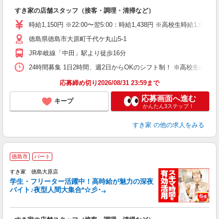
の
すき家の店舗スタッフ（接客・調理・清掃など）
履
タ
時給1,150円 ※22:00〜翌5:00：時給1,438円 ※高校生時給1,080
（
徳島県徳島市大原町千代ケ丸山5-1
夜
事
JR牟岐線「中田」駅より徒歩16分
24時間募集 1日2時間、週2日からOKのシフト制！ ※高校生のシ
応募締め切り2026/08/31 23:59まで
応募画面へ進む
キープ
かんたん3ステップ！
すき家
の他の求人をみる
徳島市
パート
すき家 徳島大原店
学生・フリーター活躍中！高時給が魅力の深夜
バイト♪夜型人間大集合*☆彡･.｡
つ