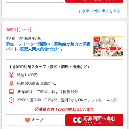
すき家
の他の求人をみる
徳島市
パート
すき家 55号徳島沖浜店
学生・フリーター活躍中！高時給が魅力の深夜
バイト♪夜型人間大集合*☆彡･.｡
つ
すき家の店舗スタッフ（接客・調理・清掃など）
履
ミ
時給1,400円
～
徳島県徳島市山城西4-1
勤
社
JR牟岐線「二軒屋」駅より徒歩14分
22:00〜翌5:00 1日2時間、週2日からOKのシフト制！ ●扶養内勤務
応募締め切り2026/08/31 23:59まで
応募画面へ進む
キープ
かんたん3ステップ！