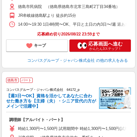
～
徳島市民病院 （徳島県徳島市北常三島町2丁目34番地）
用
2
JR牟岐線徳島駅より 徒歩約15分
内
ー
14:00〜19:30 1日4時間〜OK、平日と土日の内3日〜/週 週あた
応募締め切り2026/08/22 23:59まで
応募画面へ進む
キープ
かんたん3ステップ！
コンパスグループ・ジャパン株式会社
の他の求人をみる
徳島市
パート
コンパスグループ・ジャパン株式会社 64172_p
く
【週3日〜OK】資格を活かしてあなたに合わ
せた働き方を【主婦（夫）・シニア世代の方が
メインで活躍中】
大
調理師【アルバイト・パート】
入
歓
時給1,300円〜1,500円 試用期間中 時給1,300円〜1,500円
～