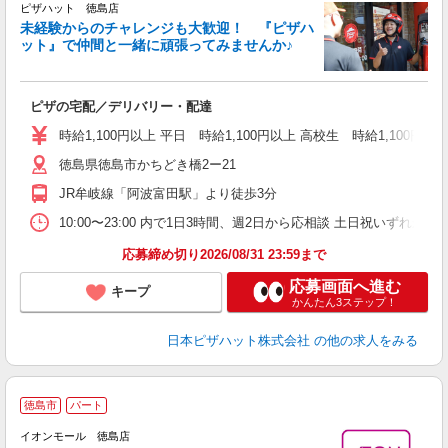
ピザハット 徳島店
未経験からのチャレンジも大歓迎！ 『ピザハ
ット』で仲間と一緒に頑張ってみませんか♪
続
ピザの宅配／デリバリー・配達
未
ア
時給1,100円以上 平日 時給1,100円以上 高校生 時給1,100円以
短
徳島県徳島市かちどき橋2ー21
社
JR牟岐線「阿波富田駅」より徒歩3分
10:00〜23:00 内で1日3時間、週2日から応相談 土日祝いずれか必
応募締め切り2026/08/31 23:59まで
応募画面へ進む
キープ
かんたん3ステップ！
日本ピザハット株式会社
の他の求人をみる
徳島市
パート
イオンモール 徳島店