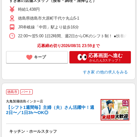
すき家の店舗スタッフ（接客・調理・清掃など）
履
ミ
時給1,438円
～
徳島県徳島市大原町千代ケ丸山5-1
勤
社
JR牟岐線「中田」駅より徒歩16分
22:00〜翌5:00 1日2時間、週2日からOKのシフト制！ ●扶養内勤務
応募締め切り2026/08/31 23:59まで
応募画面へ進む
キープ
かんたん3ステップ！
すき家
の他の求人をみる
徳島市
パート
丸亀製麺徳島インター店
【シフト1週間毎】主婦（夫）さん活躍中！週
2日〜／1日3h〜OK◎
ル
キッチン・ホールスタッフ
入