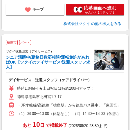
応募画面へ進む
キープ
かんたん3ステップ！
株式会社ツクイ
の他の求人をみる
徳島市
パート
ツクイ徳島田宮（デイサービス）
シニア活躍中/勤務日数応相談/運転免許があれ
ばOK【ツクイのデイサービス/送迎スタッフ求
人】
各
デイサービス 送迎スタッフ（ケアドライバー）
入
り
時給1,046円 ★土日祝日は時給100円アップ！
リ
徳島県徳島市北田宮1-7-17
ー
O
・JR牟岐線/高徳線「徳島駅」から徳島バス乗車、「東田宮」下車
な
（1）08:00〜10:00（休憩なし） （2）14:30〜18:00
髪
10
あと
日
で掲載終了
(2026/08/20 23:59まで)