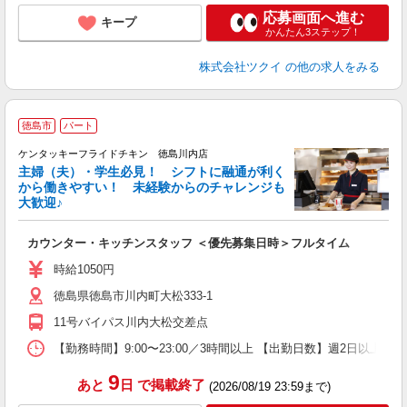
応募画面へ進む
キープ
かんたん3ステップ！
株式会社ツクイ
の他の求人をみる
徳島市
パート
ケンタッキーフライドチキン 徳島川内店
主婦（夫）・学生必見！ シフトに融通が利く
から働きやすい！ 未経験からのチャレンジも
大歓迎♪
見
カウンター・キッチンスタッフ ＜優先募集日時＞フルタイム
未
ダ
時給1050円
昇
徳島県徳島市川内町大松333-1
上
補
11号バイパス川内大松交差点
【勤務時間】9:00〜23:00／3時間以上 【出勤日数】週2日以
9
あと
日
で掲載終了
(2026/08/19 23:59まで)