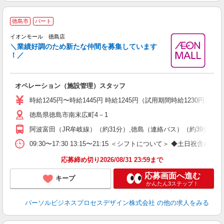
徳島市
パート
イオンモール 徳島店
＼業績好調のため新たな仲間を募集しています
！／
ー
オペレーション（施設管理）スタッフ
時給1245円〜時給1445円 時給1245円（試用期間時給1230円） 1
徳島県徳島市南末広町4－1
阿波富田（JR牟岐線）（約31分）,徳島（連絡バス）（約39分）,
09:30〜17:30 13:15〜21:15 ＜シフトについて
応募締め切り2026/08/31 23:59まで
応募画面へ進む
キープ
かんたん3ステップ！
パーソルビジネスプロセスデザイン株式会社
の他の求人をみる