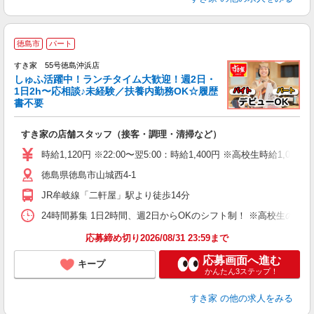
≪
徳島市
パート
すき家 55号徳島沖浜店
しゅふ活躍中！ランチタイム大歓迎！週2日・
安
1日2h〜応相談♪未経験／扶養内勤務OK☆履歴
書不要
の
すき家の店舗スタッフ（接客・調理・清掃など）
履
タ
時給1,120円 ※22:00〜翌5:00：時給1,400円 ※高校生時給1,080
（
徳島県徳島市山城西4-1
夜
事
JR牟岐線「二軒屋」駅より徒歩14分
24時間募集 1日2時間、週2日からOKのシフト制！ ※高校生のシ
応募締め切り2026/08/31 23:59まで
応募画面へ進む
キープ
かんたん3ステップ！
すき家
の他の求人をみる