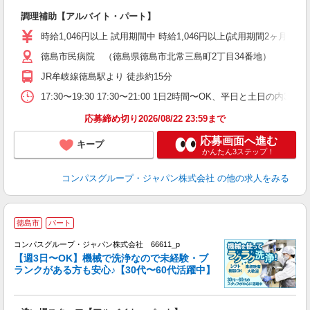
大
調理補助【アルバイト・パート】
入
歓
時給1,046円以上 試用期間中 時給1,046円以上(試用期間2ヶ月
～
徳島市民病院 （徳島県徳島市北常三島町2丁目34番地）
用
2
JR牟岐線徳島駅より 徒歩約15分
内
副
17:30〜19:30 17:30〜21:00 1日2時間〜OK、平日と土日の内
応募締め切り2026/08/22 23:59まで
応募画面へ進む
キープ
かんたん3ステップ！
コンパスグループ・ジャパン株式会社
の他の求人をみる
徳島市
パート
コンパスグループ・ジャパン株式会社 66611_p
く
【週3日〜OK】機械で洗浄なので未経験・ブ
ランクがある方も安心♪【30代〜60代活躍中】
大