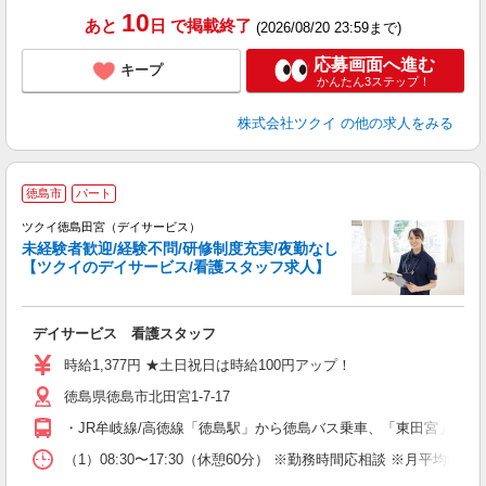
10
あと
日
で掲載終了
(2026/08/20 23:59まで)
応募画面へ進む
キープ
かんたん3ステップ！
株式会社ツクイ
の他の求人をみる
徳島市
パート
ツクイ徳島田宮（デイサービス）
未経験者歓迎/経験不問/研修制度充実/夜勤なし
【ツクイのデイサービス/看護スタッフ求人】
各
デイサービス 看護スタッフ
入
り
時給1,377円 ★土日祝日は時給100円アップ！
リ
徳島県徳島市北田宮1-7-17
ー
O
・JR牟岐線/高徳線「徳島駅」から徳島バス乗車、「東田宮」下車
な
（1）08:30〜17:30（休憩60分） ※勤務時間応相談 ※月平均
髪