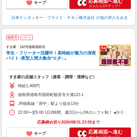
応募画面へ進む
キープ
かんたん3ステップ！
日本ケンタッキー・フライド・チキン株式会社
の他の求人をみる
徳島市
パート
すき家 192号徳島国府店
学生・フリーター活躍中！高時給が魅力の深夜
バイト♪夜型人間大集合*☆彡･.｡
つ
すき家の店舗スタッフ（接客・調理・清掃など）
履
ミ
時給1,400円
～
徳島県徳島市国府町観音寺大溝122-1
勤
社
JR徳島線「府中」駅より徒歩13分
22:00〜翌5:00 1日2時間、週2日からOKのシフト制！ ●扶養内勤務
応募締め切り2026/08/31 23:59まで
応募画面へ進む
キープ
かんたん3ステップ！