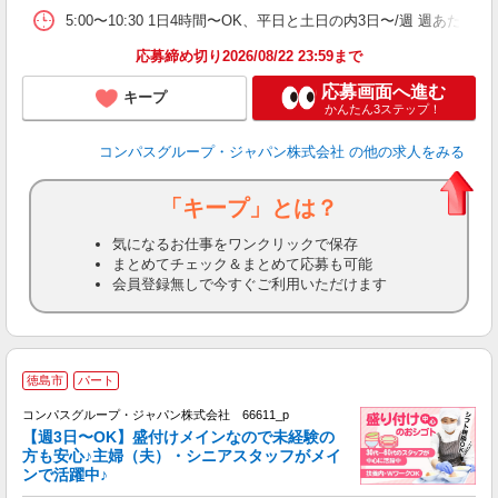
W
5:00〜10:30 1日4時間〜OK、平日と土日の内3日〜/週 週あたり
応募締め切り2026/08/22 23:59まで
応募画面へ進む
キープ
かんたん3ステップ！
コンパスグループ・ジャパン株式会社
の他の求人をみる
「キープ」とは？
気になるお仕事をワンクリックで保存
まとめてチェック＆まとめて応募も可能
会員登録無しで今すぐご利用いただけます
徳島市
パート
コンパスグループ・ジャパン株式会社 66611_p
く
【週3日〜OK】盛付けメインなので未経験の
方も安心♪主婦（夫）・シニアスタッフがメイ
ンで活躍中♪