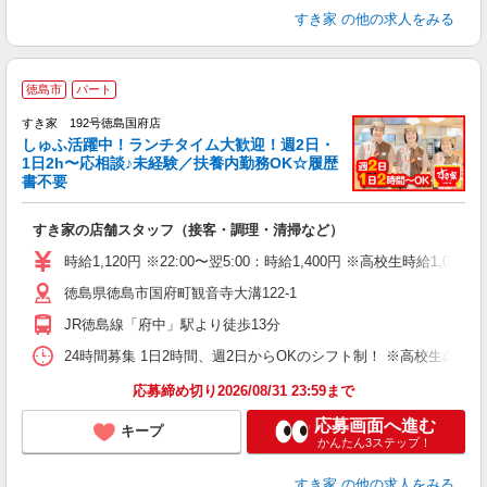
すき家
の他の求人をみる
≪
徳島市
パート
すき家 192号徳島国府店
しゅふ活躍中！ランチタイム大歓迎！週2日・
安
1日2h〜応相談♪未経験／扶養内勤務OK☆履歴
書不要
の
すき家の店舗スタッフ（接客・調理・清掃など）
履
タ
時給1,120円 ※22:00〜翌5:00：時給1,400円 ※高校生時給1,080
（
徳島県徳島市国府町観音寺大溝122-1
夜
事
JR徳島線「府中」駅より徒歩13分
24時間募集 1日2時間、週2日からOKのシフト制！ ※高校生のシ
応募締め切り2026/08/31 23:59まで
応募画面へ進む
キープ
かんたん3ステップ！
すき家
の他の求人をみる