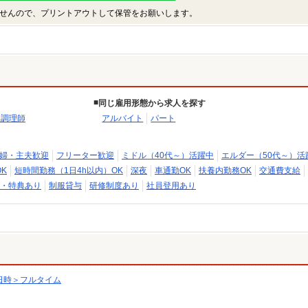
せんので、プリントアウトして保管をお願いします。
同じ雇用形態から求人を探す
・調理師
アルバイト
パート
婦・主夫歓迎
フリーター歓迎
ミドル（40代～）活躍中
エルダー（50代～）活
K
短時間勤務（1日4h以内）OK
深夜
車通勤OK
扶養内勤務OK
交通費支給
・特典あり
制服貸与
研修制度あり
社員登用あり
日時＞フルタイム