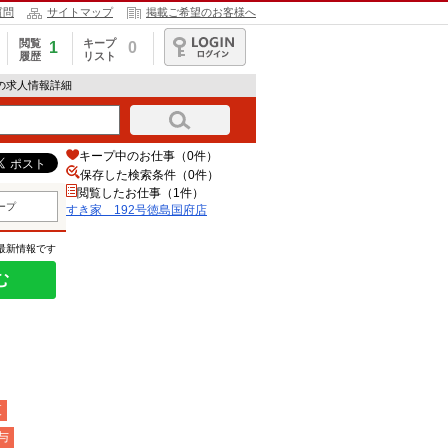
質問
サイトマップ
掲載ご希望のお客様へ
閲覧
キープ
1
0
履歴
リスト
ログイン
店の求人情報詳細
キープ中のお仕事（0件）
保存した検索条件（
0
件）
閲覧したお仕事（1件）
ープ
すき家 192号徳島国府店
の最新情報です
む
夜
与