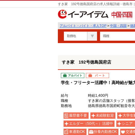
すき家 192号徳島国府店の求人情報詳細 - 徳島
中国・四国
アルバイト・バイト・求人TOP
>
中国・四国
>
徳
勤務地
職種
すき家 192号徳島国府店
アルバイト
パート
学生・フリーター活躍中！高時給が魅力の
給与
時給1,400円
職種
すき家の店舗スタッフ（接客
勤務地
徳島県徳島市国府町観音寺大溝
履歴書不要
未経験歓迎
大学生
エルダー（50代～）活躍中
シニア
車通勤OK
扶養内勤務OK
交通