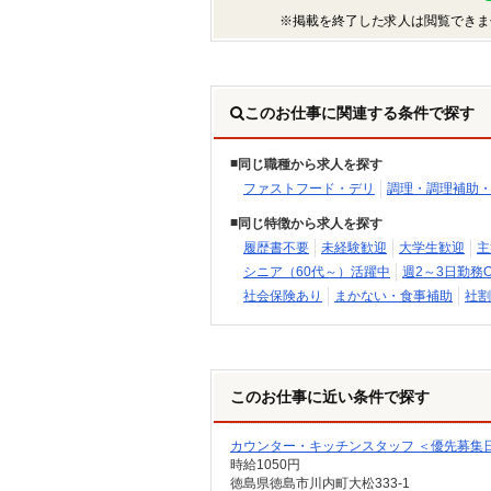
※掲載を終了した求人は閲覧できま
このお仕事に関連する条件で探す
同じ職種から求人を探す
ファストフード・デリ
調理・調理補助
同じ特徴から求人を探す
履歴書不要
未経験歓迎
大学生歓迎
主
シニア（60代～）活躍中
週2～3日勤務O
社会保険あり
まかない・食事補助
社割
このお仕事に近い条件で探す
カウンター・キッチンスタッフ ＜優先募集
時給1050円
徳島県徳島市川内町大松333-1