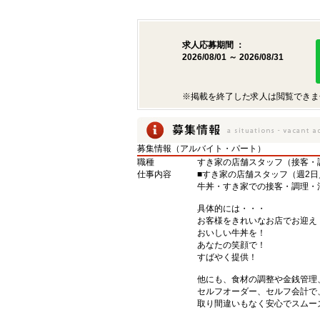
求人応募期間 ：
2026/08/01 ～ 2026/08/31
※掲載を終了した求人は閲覧できま
募集情報（アルバイト・パート）
職種
すき家の店舗スタッフ（接客・
仕事内容
■すき家の店舗スタッフ（週2日
牛丼・すき家での接客・調理・
具体的には・・・
お客様をきれいなお店でお迎え
おいしい牛丼を！
あなたの笑顔で！
すばやく提供！
他にも、食材の調整や金銭管理
セルフオーダー、セルフ会計で
取り間違いもなく安心でスムー