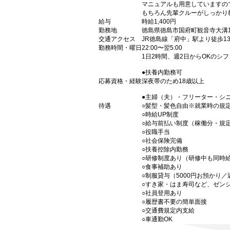
マニュアルも用意していますの
もちろん先輩クルーがしっかり
給与
時給1,400円
勤務地
徳島県徳島市国府町観音寺大溝12
交通アクセス
JR徳島線「府中」駅より徒歩1
勤務時間・曜日
22:00〜翌5:00
1日2時間、週2日からOKのシ
●扶養内勤務可
応募資格・経験
深夜帯のため18歳以上
●主婦（夫）・フリーター・シ
待遇
○髪型・髪色自由※就業時の規
○時給UP制度
○給与前払い制度（稼働分・規
○役職手当
○社会保険完備
○扶養控除内勤務
○研修制度あり（研修中も同時
○食事補助あり
○制服貸与（5000円お預かり
○すき家・はま寿司など、ゼン
○社員登用あり
○履歴書不要の簡単面接
○交通費規定内支給
○車通勤OK