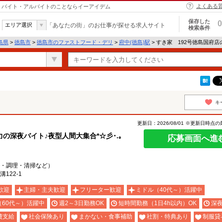
よくある
市｜バイト・アルバイトのことならイーアイデム
保存した
0
エリア選択
「あなたの街」のお仕事が探せる求人サイト
検索条件
島県
>
徳島市
>
徳島市のファストフード・デリ
>
府中(徳島)駅
> すき家 192号徳島国府
キ
更新日：2026/08/01 ※更新日時点
深夜バイト♪夜型人間大集合*☆彡･.｡
応募画面へ進
・調理・清掃など）
122-1
歓迎
主婦・主夫歓迎
フリーター歓迎
ミドル（40代～）活躍中
（60代～）活躍中
週2～3日勤務OK
短時間勤務（1日4h以内）OK
深
費支給
社会保険あり
まかない・食事補助
社割・特典あり
制服貸