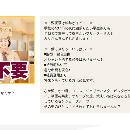
≪ 深夜帯は給与がイイ！ ≫
学校のない日の夜に頑張りたい学生さんも、
早朝まで集中して稼ぎたいフリーターさんも
みなさん喜んでお迎えします！
≪ 働くメリットいっぱい ≫
■髪型・髪色自由
オシャレを捨てる必要はありません！
■給与前払い可
急な出費も安心♪
■社員登用あり
将来を考えている方は必見です。
なか卯、かつ庵、ココス、ジョリーパスタ、ビッグボ
ませんか？
イ、華屋与兵衛、オリーブの丘、焼肉いちばんなどを
しているゼンショーグループ！
その中のひとつ『すき家』でお仕事しませんか？