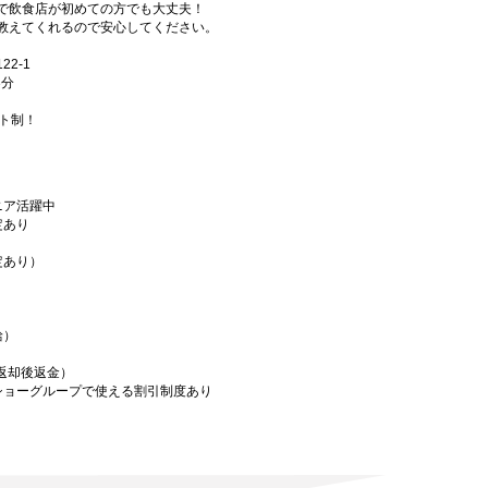
で飲食店が初めての方でも大丈夫！
教えてくれるので安心してください。
2-1
3分
フト制！
ニア活躍中
定あり
定あり）
給）
／返却後返金）
ショーグループで使える割引制度あり