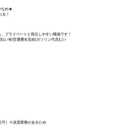
少なめ★
れる！
ら、プライベートと両立しやすい職場です！
/週払い有/交通費全支給(ガソリン代含む)＞
定可）※送迎業務があるため