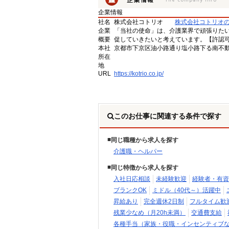
企業情報
社名
株式会社コトリオ
株式会社コトリオ
企業
「当社の使命」は、介護業界で頑張りた
概要
促していきたいと考えています。【許認可番号】
本社
京都市下京区油小路通り塩小路下る南不動
所在
地
URL
https://kotrio.co.jp/
このお仕事に関連する条件で探す
同じ職種から求人を探す
介護職・ヘルパー
同じ特徴から求人を探す
入社日応相談
未経験歓迎
経験者・有資
ブランクOK
ミドル（40代～）活躍中
昇給あり
完全週休2日制
フルタイム歓
残業少なめ（月20h未満）
交通費支給
各種手当（家族・役職・インセンティブ