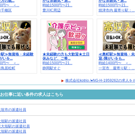
方の就...
かな雰囲気＊居...
かな雰囲気＊居...
0円〜 ＜...
時給1500円〜21...
時給1500円〜21...
市千種区
豊川IC周辺
焼津市内 最寄り駅：...
井駅≫無資格・未経験
★未経験の方も大歓迎★土日
≪奥町駅≫無資格・未
いを...
休みなど、ご希...
迎♪障がいをも...
0円〜 ＜...
時給1500円〜21...
時給1400円〜 ＜...
市鳥居松町
静岡駅すぐ
一宮市 最寄り駅： ...
株式会社kotrio /●NG-H-1959262の求
9262のお仕事に近い条件の求人はこちら
大垣市の派遣社員
大垣駅の派遣社員
東大垣駅の派遣社員
大垣駅の派遣社員