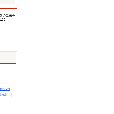
界の繁栄を
126
学歴不問
賞与あり