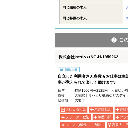
同じ職種の求人
同じ特徴の求人
こ
株式会社kotrio /●NG-H-1959262
派遣社員
自立した利用者さん多数★お仕事は生
事が覚えられて楽しく働けます♪
給与
時給1500円〜2125円 ＜日払い
職種
大垣駅｜リハビリ補助などのデイサー
勤務地
大垣市
入社日応相談
未経験歓迎
経験
フリーター歓迎
学歴不問
ブラ
シニア（60代～）活躍中
高収入・