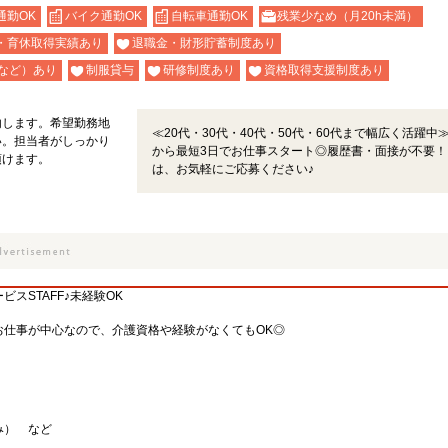
通勤OK
バイク通勤OK
自転車通勤OK
残業少なめ（月20h未満）
・育休取得実績あり
退職金・財形貯蓄制度あり
など）あり
制服貸与
研修制度あり
資格取得支援制度あり
内します。希望勤務地
≪20代・30代・40代・50代・60代まで幅広く活躍中
い。担当者がしっかり
から最短3日でお仕事スタート◎履歴書・面接が不要！
頂けます。
は、お気軽にご応募ください♪
スSTAFF♪未経験OK
お仕事が中心なので、介護資格や経験がなくてもOK◎
み） など