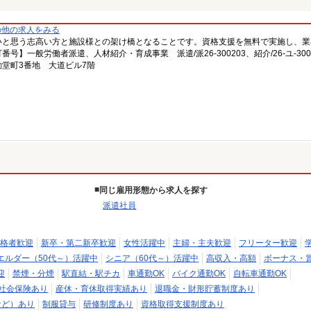
の他の求人をみる
いと思う志高い方と施設様との架け橋となることです。資格支援を無料で実施し、業
一般労働者派遣、人材紹介・育成事業 派遣/派26-300203、紹介/26-ユ-300
堂町3番地 大道ビル7階
同じ雇用形態から求人を探す
派遣社員
格者歓迎
新卒・第二新卒歓迎
女性活躍中
主婦・主夫歓迎
フリーター歓迎
エルダー（50代～）活躍中
シニア（60代～）活躍中
高収入・高額
ボーナス・
迎
禁煙・分煙
駅直結・駅チカ
車通勤OK
バイク通勤OK
自転車通勤OK
社会保険あり
産休・育休取得実績あり
退職金・財形貯蓄制度あり
など）あり
制服貸与
研修制度あり
資格取得支援制度あり