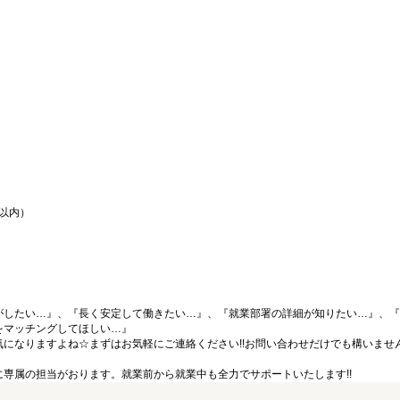
間以内）
がしたい…』、『長く安定して働きたい…』、『就業部署の詳細が知りたい…』、『
をマッチングしてほしい…』
になりますよね☆まずはお気軽にご連絡ください!!お問い合わせだけでも構いません
専属の担当がおります。就業前から就業中も全力でサポートいたします!!