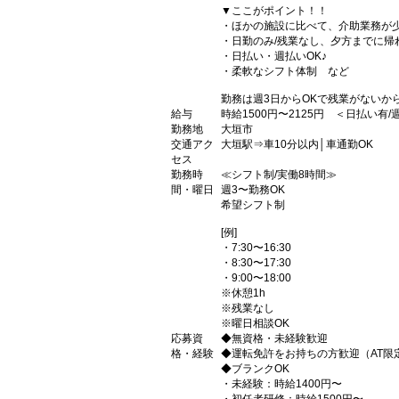
▼ここがポイント！！
・ほかの施設に比べて、介助業務が
・日勤のみ/残業なし、夕方までに帰
・日払い・週払いOK♪
・柔軟なシフト体制 など
勤務は週3日からOKで残業がないか
給与
時給1500円〜2125円 ＜日払い有
勤務地
大垣市
交通アク
大垣駅⇒車10分以内│車通勤OK
セス
勤務時
≪シフト制/実働8時間≫
間・曜日
週3〜勤務OK
希望シフト制
[例]
・7:30〜16:30
・8:30〜17:30
・9:00〜18:00
※休憩1h
※残業なし
※曜日相談OK
応募資
◆無資格・未経験歓迎
格・経験
◆運転免許をお持ちの方歓迎（AT限
◆ブランクOK
・未経験：時給1400円〜