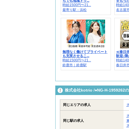
らでも地域トッ...
をもった
時給1500円〜21...
時給140
最寄り駅：浜松
名古屋
無理なく働けてプライベート
≪春日
も充実させるこ...
歓迎♪障が
時給1500円〜21...
時給140
鈴鹿市｜鈴鹿駅
春日井
株式会社kotrio /●NG-H-195
同じエリアの求人
同じ駅の求人