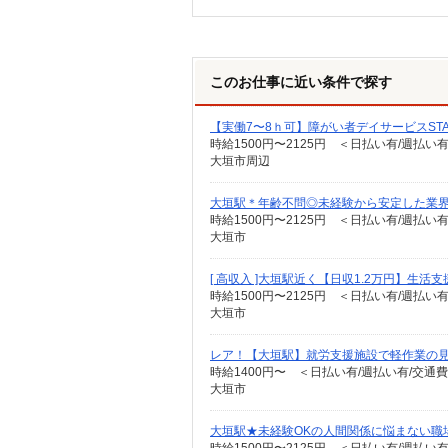
このお仕事に近い条件で探す
【実働7〜8ｈ可】障がい者デイサービスSTA
時給1500円〜2125円 ＜日払い有/週払い
大垣市周辺
大垣駅＊年齢不問◎未経験から安定した業
時給1500円〜2125円 ＜日払い有/週払い
大垣市
[ 高収入 ]大垣駅近く【日収1.2万円】生活
時給1500円〜2125円 ＜日払い有/週払い
大垣市
レア！【大垣駅】就労支援施設で軽作業の見
時給1400円〜 ＜日払い有/週払い有/交通
大垣市
大垣駅★未経験OKの人間関係に悩まない職