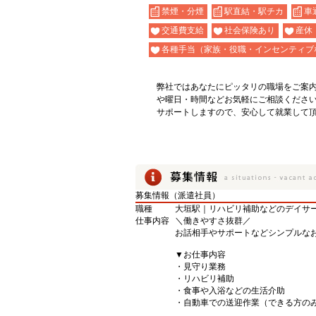
禁煙・分煙
駅直結・駅チカ
車
交通費支給
社会保険あり
産休
各種手当（家族・役職・インセンティブ
弊社ではあなたにピッタリの職場をご案
や曜日・時間などお気軽にご相談くださ
サポートしますので、安心して就業して
募集情報（派遣社員）
職種
大垣駅｜リハビリ補助などのデイサービ
仕事内容
＼働きやすさ抜群／
お話相手やサポートなどシンプルな
▼お仕事内容
・見守り業務
・リハビリ補助
・食事や入浴などの生活介助
・自動車での送迎作業（できる方の