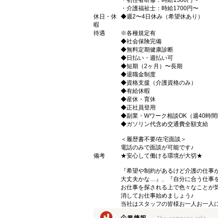
・初任者研修：時給1500円〜
・介護福祉士：時給1700円〜
休日・休
◆週2〜4日休み（希望休あり）
暇
待遇
※各種規定有
◆社会保険完備
◆無料定期健康診断
◆日払い・週払い可
◆短期（2ヶ月）〜長期
◆退職金制度
◆資格支援（介護資格のみ）
◆有給休暇
◆産休・育休
◆正社員登用
◆副業・Wワーク相談OK（週40時
◆ガソリン代含め交通費全額支給
＜履歴書不要/在宅面談＞
電話のみで面談が可能です♪
備考
★安心して働ける環境が大切★
『希望や制約があるけど介護の仕事
大丈夫かな…』、『自分に合う仕事
お仕事を探される上で色々なことが気
消してお仕事始めましょう♪
当社はスタッフの皆様お一人お一人に