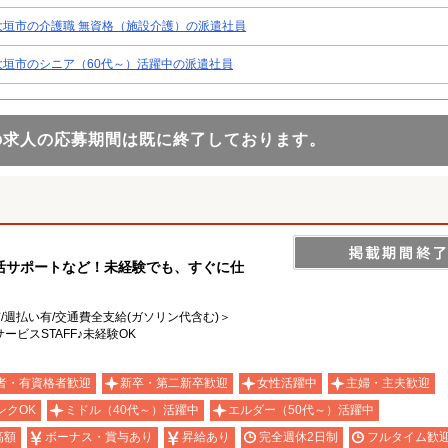
大垣市の介護職 無資格（施設介護）の派遣社員
大垣市のシニア（60代～）活躍中の派遣社員
の求人の応募期間は既に終了しております。
活サポートなど！未経験でも、すぐに仕
有/週払い有/交通費全支給(ガソリン代含む)＞
ビスSTAFF♪未経験OK
者・有資格者歓迎
新卒・第二新卒歓迎
女性活躍中
主婦・主夫歓迎
ンクOK
ミドル（40代～）活躍中
エルダー（50代～）活躍中
高額
ボーナス・賞与あり
昇給あり
完全週休2日制
フルタイム歓