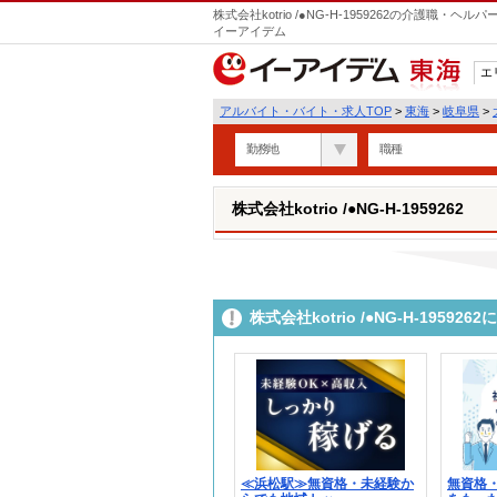
株式会社kotrio /●NG-H-1959262の介護職
イーアイデム
エ
東海
アルバイト・バイト・求人TOP
>
東海
>
岐阜県
>
勤務地
職種
株式会社kotrio /●NG-H-1959262
株式会社kotrio /●NG-H-195
≪浜松駅≫無資格・未経験か
無資格