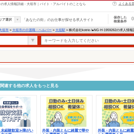
よくある
・ヘルパーの求人情報詳細 - 大垣市｜バイト・アルバイトのことなら
保存した
0
リア選択
「あなたの街」のお仕事が探せる求人サイト
検索条件
大垣市
>
大垣市の介護職・ヘルパー
>
大垣駅
> 株式会社kotrio /●NG-H-1959262の求人情
9262に関連する他の求人をもっと見る
・未経験歓迎≫障がい
外装・内装ともに綺麗で華や
外装・内装ともに綺麗