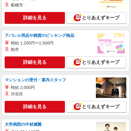
船橋市
詳細を見る
キープ
詳細を見る
とりあえずキープ
派遣社員
株式会社kotrio /●NG-H-1907525
大垣市*デイでの生活補助☆新たなスキルを身
アパレル用品や雑貨のピッキング検品
につけて長く働く♪
時給 1,200円〜1,500円
時給1500円〜2150円 ＜日払い有/週払い有/交
柏市
通費全支給(ガソリン代含む)＞
大垣市
詳細を見る
とりあえずキープ
詳細を見る
キープ
マンションの受付・案内スタッフ
派遣社員
時給 2,000円
株式会社kotrio /●NG-H-1992510
渋谷区
[ 高収入 ]大垣駅近く【日収1.2万円】生活支援
員さん大募集！
詳細を見る
とりあえずキープ
時給1500円〜2125円 ＜日払い有/週払い有/交
通費全支給(ガソリン代含む)＞
大垣市
大学病院の中材滅菌