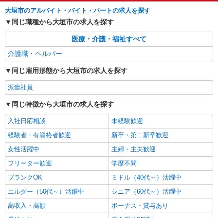
月） 昇給年1回（4月） 特別報酬：平均34.1万円
パート
大垣市のアルバイト・バイト・パートの求人を探す
（最高額135万円） ※2025年6月支給実績 ※処遇
大垣ケアセンターそよ風：RO17130
同じ職種から大垣市の求人を探す
改善手当は試用期間中(3ヶ月)は支給なし
グループホーム 介護スタッフ
医療・介護・福祉すべて
【時給】1,380円〜1,500円 ▼給与詳細 処遇改
善手当：200〜200円/時 ▼下記別途支給 通勤手当
介護職・ヘルパー
年末年始手当：380円/時 寸志あり：年2回（6月・
岐阜県大垣市久瀬川町6-128
12月） ※業績による ※処遇改善手当は試用期間
同じ雇用形態から大垣市の求人を探す
中(3ヶ月)は支給なし
詳細を見る
キープ
派遣社員
同じ特徴から大垣市の求人を探す
入社日応相談
未経験歓迎
経験者・有資格者歓迎
新卒・第二新卒歓迎
女性活躍中
主婦・主夫歓迎
フリーター歓迎
学歴不問
ブランクOK
ミドル（40代～）活躍中
エルダー（50代～）活躍中
シニア（60代～）活躍中
高収入・高額
ボーナス・賞与あり