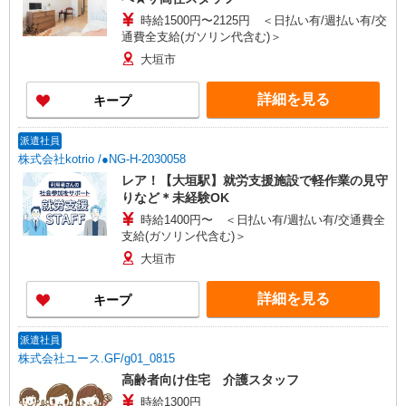
時給1500円〜2125円 ＜日払い有/週払い有/交
通費全支給(ガソリン代含む)＞
大垣市
詳細を見る
キープ
派遣社員
株式会社kotrio /●NG-H-2030058
レア！【大垣駅】就労支援施設で軽作業の見守
りなど＊未経験OK
時給1400円〜 ＜日払い有/週払い有/交通費全
支給(ガソリン代含む)＞
大垣市
詳細を見る
キープ
派遣社員
株式会社ユース.GF/g01_0815
高齢者向け住宅 介護スタッフ
時給1300円