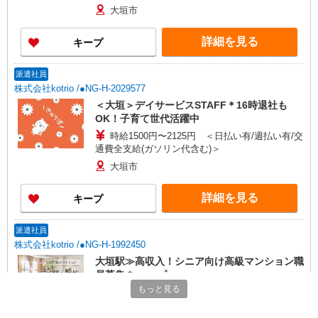
大垣市
詳細を見る
キープ
派遣社員
株式会社kotrio /●NG-H-2029577
＜大垣＞デイサービスSTAFF＊16時退社も
OK！子育て世代活躍中
時給1500円〜2125円 ＜日払い有/週払い有/交
通費全支給(ガソリン代含む)＞
大垣市
詳細を見る
キープ
派遣社員
株式会社kotrio /●NG-H-1992450
大垣駅≫高収入！シニア向け高級マンション職
員募集＊.・：゜
もっと見る
時給1500円〜2125円 ＜日払い有/週払い有/交
通費全支給(ガソリン代含む)＞