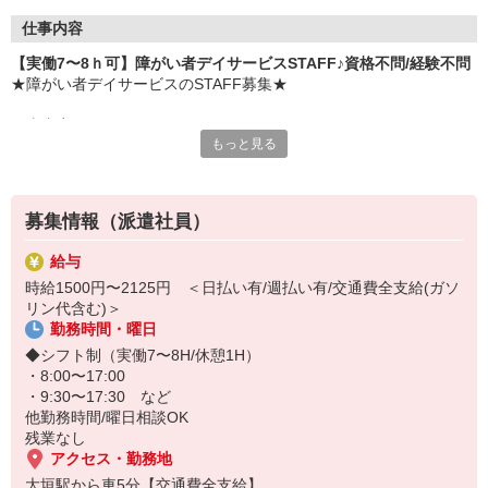
仕事内容
【実働7〜8ｈ可】障がい者デイサービスSTAFF♪資格不問/経験不問
★障がい者デイサービスのSTAFF募集★
仕事内容
もっと見る
・軽作業の見守り、準備後片付けの手伝い
・必要に応じた生活介助
・施設内の清掃
・送迎（できる方のみ） など
募集情報（派遣社員）
POINT
給与
・資格不問/経験不問
時給1500円〜2125円 ＜日払い有/週払い有/交通費全支給(ガソ
・柔軟シフト（実働7〜8ｈ可）
リン代含む)＞
・副業/Wワーク相談OK（規定有）
勤務時間・曜日
・短期2ヶ月〜OK
・20〜60代の幅広い世代が活躍中
◆シフト制（実働7〜8H/休憩1H）
・8:00〜17:00
・9:30〜17:30 など
他勤務時間/曜日相談OK
残業なし
アクセス・勤務地
大垣駅から車5分【交通費全支給】