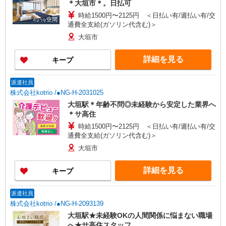
＊大垣市＊。日払可
時給1500円〜2125円 ＜日払い有/週払い有/交
通費全支給(ガソリン代含む)＞
大垣市
詳細を見る
キープ
派遣社員
株式会社kotrio /●NG-H-2031025
大垣駅＊年齢不問◎未経験から安定した業界へ
＊サ高住
時給1500円〜2125円 ＜日払い有/週払い有/交
通費全支給(ガソリン代含む)＞
大垣市
詳細を見る
キープ
派遣社員
株式会社kotrio /●NG-H-2093139
大垣駅★未経験OKの人間関係に悩まない職場
へ★サ高住スタッフ