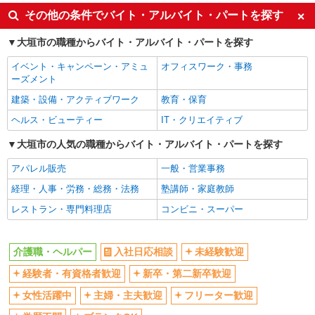
ボーナス・賞与あり
車通勤OK
その他の条件でバイト・アルバイト・パートを探す
交通費支給
社会保険あり
大垣市の職種からバイト・アルバイト・パートを探す
産休・育休取得実績あり
イベント・キャンペーン・アミュ
オフィスワーク・事務
ーズメント
建築・設備・アクティブワーク
教育・保育
ヘルス・ビューティー
IT・クリエイティブ
大垣市の人気の職種からバイト・アルバイト・パートを探す
アパレル販売
一般・営業事務
経理・人事・労務・総務・法務
塾講師・家庭教師
レストラン・専門料理店
コンビニ・スーパー
介護職・ヘルパー
入社日応相談
未経験歓迎
経験者・有資格者歓迎
新卒・第二新卒歓迎
女性活躍中
主婦・主夫歓迎
フリーター歓迎