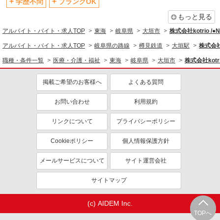
学歴不問
ブランクOK
もっと見る
アルバイト・バイト・求人TOP
東海
岐阜県
大垣市
株式会社kotrio /
アルバイト・バイト・求人TOP
岐阜県の路線
樽見鉄道
大垣駅
株式会社k
職種・条件一覧
医療・介護・福祉
東海
岐阜県
大垣市
株式会社kotr
掲載ご希望のお客様へ
よくある質問
お問い合わせ
利用規約
リンクについて
プライバシーポリシー
Cookieポリシー
個人情報保護方針
メールサービスについて
サイト運営会社
サイトマップ
(c) AIDEM Inc.
TOPへ