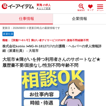
東海
の求人
▼エリア変更
仕事情報
企業情報
更新日：2026/08/03 ※更新日時点の最新情報です
派遣社員
職種：【実働7〜8ｈ可】障がい者デイサービスSTAFF♪資格不問/経験不問
株式会社kotrio /●NG-H-1812717の介護職・ヘルパーの求人情報詳
細（派遣社員） - 大垣市
大垣市★障がいを持つ利用者さんのサポートなど★
履歴書不要/面接なし/性別不問/年齢不問