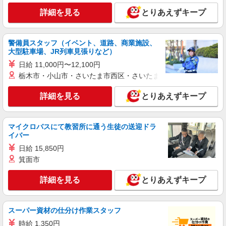
詳細を見る
とりあえずキープ
詳細を見る
キープ
派遣社員
警備員スタッフ（イベント、道路、商業施設、
株式会社kotrio /●NG-H-1992404
大型駐車場、JR列車見張りなど）
個別ケア重視！高級シニア住宅で巡回やケアな
日給 11,000円〜12,100円
ど＊大垣駅/日払いOK
栃木市・小山市・さいたま市西区・さいたま市岩槻区・久喜市・
時給1500円〜2125円 ＜日払い有/週払い有/交
通費全支給(ガソリン代含む)＞
詳細を見る
とりあえずキープ
大垣市
マイクロバスにて教習所に通う生徒の送迎ドラ
詳細を見る
キープ
イバー
日給 15,850円
派遣社員
箕面市
株式会社kotrio /●NG-H-2029418
夕方までのデイサービス☆車の運転できる方優
詳細を見る
とりあえずキープ
遇【大垣駅】
時給1500円〜2125円 ＜日払い有/週払い有/交
通費全支給(ガソリン代含む)＞
スーパー資材の仕分け作業スタッフ
大垣市
時給 1,350円