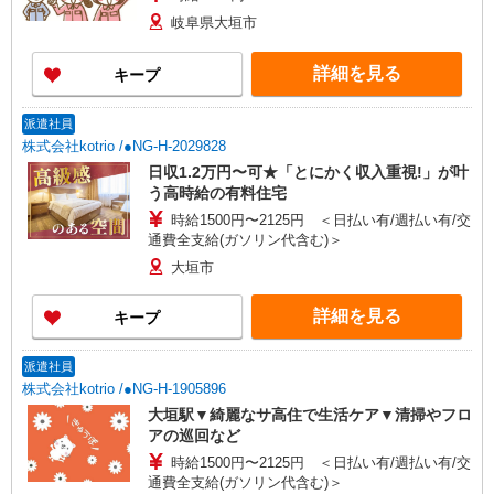
岐阜県大垣市
詳細を見る
キープ
派遣社員
株式会社kotrio /●NG-H-2029828
日収1.2万円〜可★「とにかく収入重視!」が叶
う高時給の有料住宅
時給1500円〜2125円 ＜日払い有/週払い有/交
通費全支給(ガソリン代含む)＞
大垣市
詳細を見る
キープ
派遣社員
株式会社kotrio /●NG-H-1905896
大垣駅▼綺麗なサ高住で生活ケア▼清掃やフロ
アの巡回など
時給1500円〜2125円 ＜日払い有/週払い有/交
通費全支給(ガソリン代含む)＞