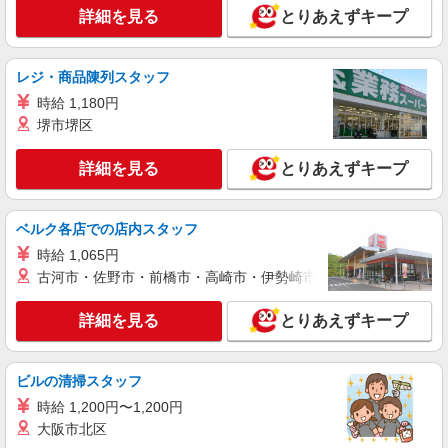
詳細を見る
とりあえずキープ
詳細を見る
キープ
レジ・商品陳列スタッフ
派遣社員
時給 1,180円
株式会社kotrio /●NG-H-2030710
堺市堺区
毎日通うのが楽しみになる＊ホテルのような美
しいサ高住のSTAFF
詳細を見る
とりあえずキープ
時給1500円〜2125円 ＜日払い有/週払い有/交
通費全支給(ガソリン代含む)＞
大垣市
ベルク各店での店内スタッフ
時給 1,065円
詳細を見る
キープ
古河市・佐野市・前橋市・高崎市・伊勢崎市・太田市・館林市・
派遣社員
詳細を見る
とりあえずキープ
株式会社kotrio /●NG-H-2031159
大垣駅｜日払いOK！日収1.1万円超え×サ高住
スタッフ！
ビルの清掃スタッフ
時給1500円〜2125円 ＜日払い有/週払い有/交
時給 1,200円〜1,200円
通費全支給(ガソリン代含む)＞
大阪市北区
大垣市