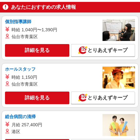
大垣市
あなたにおすすめの求人情報
詳細を見る
キープ
個別指導講師
時給 1,040円〜1,390円
派遣社員
株式会社kotrio /●NG-H-1614103
仙台市青葉区
綺麗な高齢者マンションの見守りスタッフ＠大
垣駅近く
詳細を見る
とりあえずキープ
時給1500円〜2125円 ＜日払い有/週払い有/交
通費全支給(ガソリン代含む)＞
ホールスタッフ
大垣市
時給 1,150円
仙台市青葉区
詳細を見る
キープ
詳細を見る
とりあえずキープ
派遣社員
株式会社kotrio /●NG-H-2093137
北大垣駅★未経験OKの人間関係に悩まない職
総合病院の清掃
場へ★サ高住スタッフ
月給 257,400円
時給1500円〜2125円 ＜日払い有/週払い有/交
港区
通費全支給(ガソリン代含む)＞
北大垣市