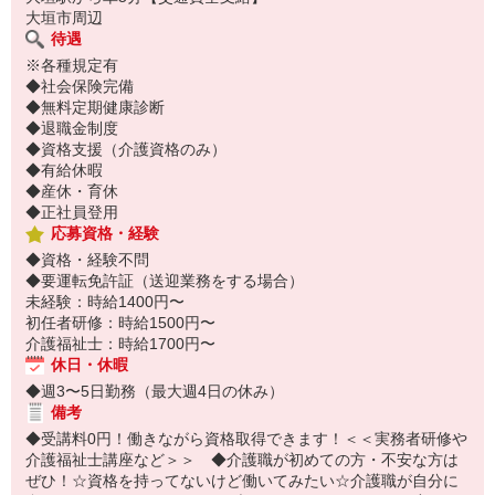
大垣市周辺
待遇
※各種規定有
◆社会保険完備
◆無料定期健康診断
◆退職金制度
◆資格支援（介護資格のみ）
◆有給休暇
◆産休・育休
◆正社員登用
応募資格・経験
◆資格・経験不問
◆要運転免許証（送迎業務をする場合）
未経験：時給1400円〜
初任者研修：時給1500円〜
介護福祉士：時給1700円〜
休日・休暇
◆週3〜5日勤務（最大週4日の休み）
備考
◆受講料0円！働きながら資格取得できます！＜＜実務者研修や
介護福祉士講座など＞＞ ◆介護職が初めての方・不安な方は
ぜひ！☆資格を持ってないけど働いてみたい☆介護職が自分に