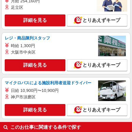
月給 254,160円
詳細を見る
キープ
足立区
契約社員
詳細を見る
とりあえずキープ
大垣ケアセンターそよ風：RO16245
グループホーム 介護スタッフ
レジ・商品陳列スタッフ
【月給】250,000円〜265,000円 ▼給与詳細 処
遇改善手当：35,920円 ▼下記別途支給 夜勤手当：
時給 1,300円
6,000円（1回） 通勤手当 年末年始手当：380円/時
岐阜県大垣市久瀬川町6-128
大阪市中央区
寸志あり：年2回（6月・12月） ※業績による 特
別報酬：平均26.6万円（最高額109万円） ※2025
詳細を見る
詳細を見る
とりあえずキープ
キープ
年6月支給実績 ※処遇改善手当は試用期間中(3ヶ
月)は支給なし
正社員
マイクロバスによる施設利用者送迎ドライバー
大垣ケアセンターそよ風：RO13956
日給 10,900円〜10,900円
スクランブル介護スタッフ
神戸市須磨区
【月給】300,000円〜330,000円 ▼給与詳細 資
格手当：5,000〜10,000円 スクランブル手当：
10,000円 処遇改善手当：35,920円 住宅手当：規定
詳細を見る
とりあえずキープ
岐阜県大垣市久瀬川町6-128
あり 精勤手当：8,000円 調整手当：0〜100,000円
※経験による ▼下記別途支給 夜勤手当：6,000円
詳細を見る
キープ
（1回分） 準夜勤手当：3,500円（1回分） 通勤手
このお仕事に関連する条件で探す
当 年末年始手当：380円/時 賞与年2回（6月・12