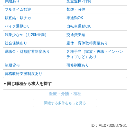
昇給あり
完全週休2日制
フルタイム歓迎
禁煙・分煙
駅直結・駅チカ
車通勤OK
バイク通勤OK
自転車通勤OK
残業少なめ（月20h未満）
交通費支給
社会保険あり
産休・育休取得実績あり
退職金・財形貯蓄制度あり
各種手当（家族・役職・インセン
ティブなど）あり
制服貸与
研修制度あり
資格取得支援制度あり
同じ職種から求人を探す
医療・介護・福祉
介護職・ヘルパー
関連する条件をもっと見る
同じ特徴から求人を探す
未経験歓迎
ミドル（40代～）活躍中
ID：AE0730587961