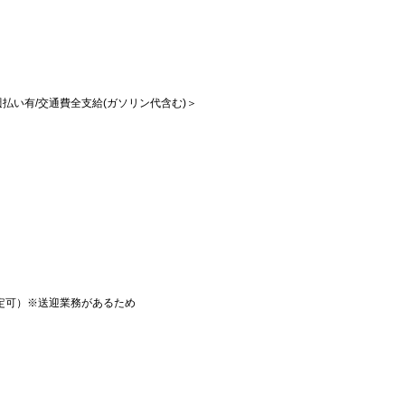
/週払い有/交通費全支給(ガソリン代含む)＞
定可）※送迎業務があるため