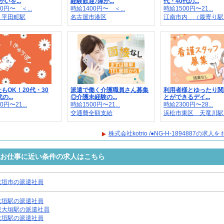
いを...
経験歓迎♪障が...
代・40代の...
0円〜 ＜...
時給1400円〜 ＜...
時給1500円〜21...
｜平田町駅
名古屋市港区
江南市内 （最寄り駅..
もOK！20代・30
派遣で働く介護職員さん募集
利用者様とゆったり関
の...
◎介護未経験の...
とができるデイ...
0円〜21...
時給1500円〜21...
時給2300円〜28...
交通費全額支給
浜松市東区 天竜川駅..
株式会社kotrio /●NG-H-1894887の求
4887のお仕事に近い条件の求人はこちら
大垣市の派遣社員
大垣駅の派遣社員
東大垣駅の派遣社員
大垣駅の派遣社員