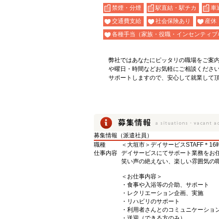
禁煙・分煙
駅直結・駅チカ
車
交通費支給
社会保険あり
産休
各種手当（家族・役職・インセンティブ
弊社ではあなたにピッタリの職場をご案
や曜日・時間などお気軽にご相談くださ
サポートしますので、安心して就業して
募集情報（派遣社員）
職種
＜大垣市＞デイサービスSTAFF＊1
仕事内容
デイサービスにてサポート業務をお
笑い声の絶えない、楽しい雰囲気の職
＜お仕事内容＞
・食事や入浴等の介助、サポート
・レクリエーション企画、実施
・リハビリのサポート
・利用者さんとのコミュニケーショ
・送迎（できる方のみ）