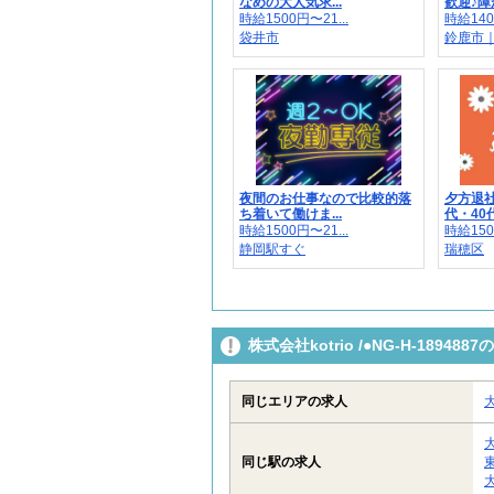
なめの大人気求...
歓迎♪障が
時給1500円〜21...
時給140
袋井市
鈴鹿市
夜間のお仕事なので比較的落
夕方退社
ち着いて働けま...
代・40代
時給1500円〜21...
時給150
静岡駅すぐ
瑞穂区
株式会社kotrio /●NG-H-189
同じエリアの求人
同じ駅の求人