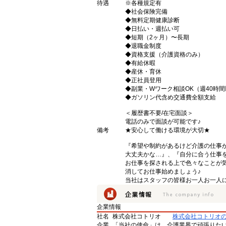
待遇
※各種規定有
◆社会保険完備
◆無料定期健康診断
◆日払い・週払い可
◆短期（2ヶ月）〜長期
◆退職金制度
◆資格支援（介護資格のみ）
◆有給休暇
◆産休・育休
◆正社員登用
◆副業・Wワーク相談OK（週40時
◆ガソリン代含め交通費全額支給
＜履歴書不要/在宅面談＞
電話のみで面談が可能です♪
備考
★安心して働ける環境が大切★
『希望や制約があるけど介護の仕事
大丈夫かな…』、『自分に合う仕事
お仕事を探される上で色々なことが気
消してお仕事始めましょう♪
当社はスタッフの皆様お一人お一人に
企業情報
社名
株式会社コトリオ
株式会社コトリオ
企業
「当社の使命」は、介護業界で頑張りた