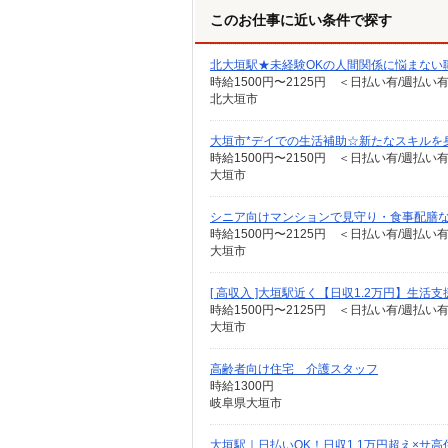
このお仕事に近い条件で探す
北大垣駅★未経験OKの人間関係に悩まない
時給1500円〜2125円 ＜日払い有/週払い
北大垣市
大垣市*デイでの生活補助☆新たなスキルを
時給1500円〜2150円 ＜日払い有/週払い
大垣市
シニア向けマンションで見守り・食事配膳
時給1500円〜2125円 ＜日払い有/週払い
大垣市
[ 高収入 ]大垣駅近く【日収1.2万円】生活
時給1500円〜2125円 ＜日払い有/週払い
大垣市
高齢者向け住宅 介護スタッフ
時給1300円
岐阜県大垣市
大垣駅｜日払いOK！日収1.1万円超え×サ