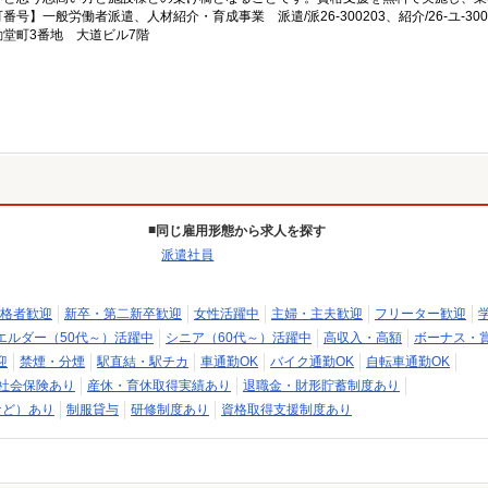
一般労働者派遣、人材紹介・育成事業 派遣/派26-300203、紹介/26-ユ-300
堂町3番地 大道ビル7階
同じ雇用形態から求人を探す
派遣社員
格者歓迎
新卒・第二新卒歓迎
女性活躍中
主婦・主夫歓迎
フリーター歓迎
エルダー（50代～）活躍中
シニア（60代～）活躍中
高収入・高額
ボーナス・
迎
禁煙・分煙
駅直結・駅チカ
車通勤OK
バイク通勤OK
自転車通勤OK
社会保険あり
産休・育休取得実績あり
退職金・財形貯蓄制度あり
など）あり
制服貸与
研修制度あり
資格取得支援制度あり