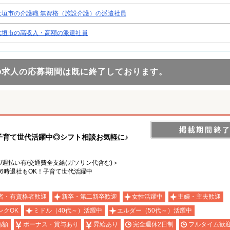
大垣市の介護職 無資格（施設介護）の派遣社員
大垣市の高収入・高額の派遣社員
の求人の応募期間は既に終了しております。
の子育て世代活躍中◎シフト相談お気軽に♪
有/週払い有/交通費全支給(ガソリン代含む)＞
16時退社もOK！子育て世代活躍中
者・有資格者歓迎
新卒・第二新卒歓迎
女性活躍中
主婦・主夫歓迎
ンクOK
ミドル（40代～）活躍中
エルダー（50代～）活躍中
高額
ボーナス・賞与あり
昇給あり
完全週休2日制
フルタイム歓