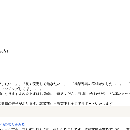
間以内）
がしたい…』、『長く安定して働きたい…』、『就業部署の詳細が知りたい…』、『
をマッチングしてほしい…』
になりますよね☆まずはお気軽にご連絡ください!!お問い合わせだけでも構いません
専属の担当がおります。就業前から就業中も全力でサポートいたします!!
の他の求人をみる
いと思う志高い方と施設様との架け橋となることです。資格支援を無料で実施し、業