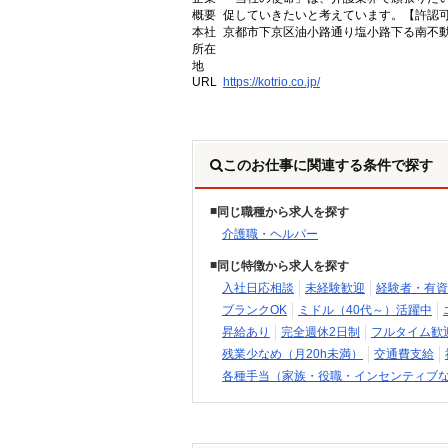
概要
促していきたいと考えています。【許認可番号】
本社
京都市下京区油小路通り塩小路下る南不動
所在
地
URL
https://kotrio.co.jp/
このお仕事に関連する条件で探す
同じ職種から求人を探す
介護職・ヘルパー
同じ特徴から求人を探す
入社日応相談
未経験歓迎
経験者・有資
ブランクOK
ミドル（40代～）活躍中
昇給あり
完全週休2日制
フルタイム歓
残業少なめ（月20h未満）
交通費支給
各種手当（家族・役職・インセンティブ