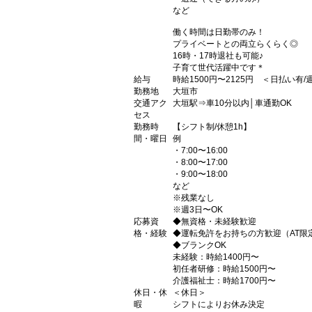
など
働く時間は日勤帯のみ！
プライベートとの両立らくらく◎
16時・17時退社も可能♪
子育て世代活躍中です＊
給与
時給1500円〜2125円 ＜日払い有
勤務地
大垣市
交通アク
大垣駅⇒車10分以内│車通勤OK
セス
勤務時
【シフト制/休憩1h】
間・曜日
例
・7:00〜16:00
・8:00〜17:00
・9:00〜18:00
など
※残業なし
※週3日〜OK
応募資
◆無資格・未経験歓迎
格・経験
◆運転免許をお持ちの方歓迎（AT限
◆ブランクOK
未経験：時給1400円〜
初任者研修：時給1500円〜
介護福祉士：時給1700円〜
休日・休
＜休日＞
暇
シフトによりお休み決定