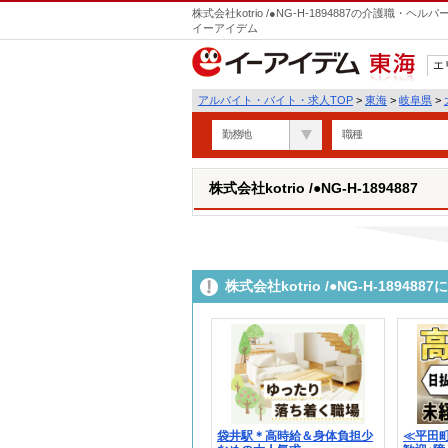
株式会社kotrio /●NG-H-1894887の介護職
イーアイデム
エ
東海
アルバイト・バイト・求人TOP
>
東海
>
岐阜県
>
勤務地
職種
株式会社kotrio /●NG-H-1894887
株式会社kotrio /●NG-H-189
袋井駅＊高時給＆身体負担少
≪平田