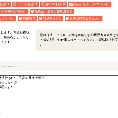
通勤OK
バイク通勤OK
自転車通勤OK
残業少なめ（月20h未満）
・育休取得実績あり
退職金・財形貯蓄制度あり
など）あり
制服貸与
研修制度あり
資格取得支援制度あり
内します。希望勤務地
勤務は週3日〜OK！副業も可能です◎履歴書や来社は
い。担当者がしっかり
＊最短3日でお仕事スタートもできます！資格取得制度
頂けます。
♪
6時退社もOK！子育て世代活躍中
任せします◎
場です♪
ン