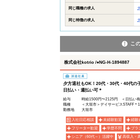
同じ職種の求人
同じ特徴の求人
こ
株式会社kotrio /●NG-H-1894887
派遣社員
夕方退社もOK！20代・30代・40代
日払い・週払い可＊
給与
時給1500円〜2125円 ＜日払い
職種
＜大垣市＞デイサービスSTAFF＊
勤務地
大垣市
入社日応相談
未経験歓迎
経験
フリーター歓迎
学歴不問
ブラ
シニア（60代～）活躍中
高収入・