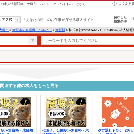
よくある
・ヘルパーの求人情報詳細 - 大垣市｜バイト・アルバイトのことなら
保存した
0
リア選択
「あなたの街」のお仕事が探せる求人サイト
検索条件
大垣市
>
大垣市の介護職・ヘルパー
>
大垣駅
> 株式会社kotrio /●NG-H-1894887の求人情
4887に関連する他の求人をもっと見る
町駅≫無資格・未経験
≪荒子川公園駅≫無資格・未
夕方退社もOK！20代