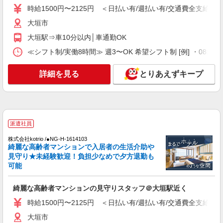
通費全支給(ガソリン代含む)＞
時給1500円〜2125円 ＜日払い有/週払い有/交通費全支給(ガ
大垣市
大垣市
詳細を見る
キープ
大垣駅⇒車10分以内│車通勤OK
≪シフト制/実働8時間≫ 週3〜OK 希望シフト制 [例] ・08:00 〜 17
派遣社員
株式会社kotrio /●NG-H-2029577
詳細を見る
とりあえずキープ
＜大垣＞デイサービスSTAFF＊16時退社も
OK！子育て世代活躍中
時給1500円〜2125円 ＜日払い有/週払い有/交
通費全支給(ガソリン代含む)＞
大垣市
派遣社員
株式会社kotrio /●NG-H-1614103
詳細を見る
キープ
綺麗な高齢者マンションで入居者の生活介助や
見守り★未経験歓迎！負担少なめで夕方退勤も
可能
派遣社員
株式会社kotrio /●NG-H-2029418
綺麗な高齢者マンションの見守りスタッフ＠大垣駅近く
夕方までのデイサービス☆車の運転できる方優
遇【大垣駅】
時給1500円〜2125円 ＜日払い有/週払い有/交通費全支給(ガ
時給1500円〜2125円 ＜日払い有/週払い有/交
大垣市
通費全支給(ガソリン代含む)＞