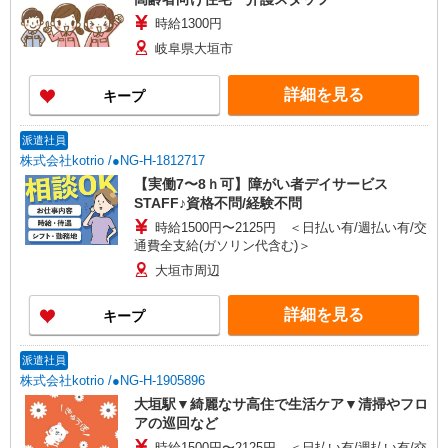
時給1300円
岐阜県大垣市
詳細を見る
キープ
派遣社員
株式会社kotrio /●NG-H-1812717
【実働7〜8ｈ可】障がい者デイサービス
STAFF♪資格不問/経験不問
時給1500円〜2125円 ＜日払い有/週払い有/交
通費全支給(ガソリン代含む)＞
大垣市周辺
詳細を見る
キープ
派遣社員
株式会社kotrio /●NG-H-1905896
大垣駅▼綺麗なサ高住で生活ケア▼清掃やフロ
アの巡回など
時給1500円〜2125円 ＜日払い有/週払い有/交