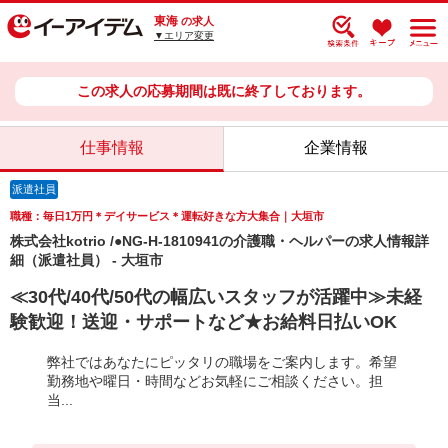
東海
の求人
▼エリア変更
この求人の応募期間は既に終了しております。
仕事情報
企業情報
派遣社員
職種：毎日1万円＊デイサービス＊運転好きな方大集合｜大垣市
株式会社kotrio /●NG-H-1810941の介護職・ヘルパーの求人情報詳
細（派遣社員） - 大垣市
≪30代/40代/50代の幅広いスタッフが活躍中≫未経
験歓迎！送迎・サポートなど★お給料日払いOK
弊社ではあなたにピッタリの職場をご案内します。希望
勤務地や曜日・時間などお気軽にご相談ください。担
当...