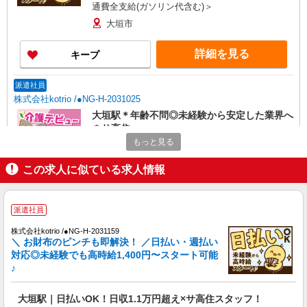
通費全支給(ガソリン代含む)＞
大垣市
詳細を見る
キープ
派遣社員
株式会社kotrio /●NG-H-2031025
大垣駅＊年齢不問◎未経験から安定した業界へ
＊サ高住
もっと見る
時給1500円〜2125円 ＜日払い有/週払い有/交
通費全支給(ガソリン代含む)＞
この求人に似ている求人情報
大垣市
詳細を見る
キープ
派遣社員
株式会社kotrio /●NG-H-2031159
派遣社員
＼ お財布のピンチも即解決！ ／日払い・週払い
株式会社kotrio /●NG-H-2029828
対応◎未経験でも高時給1,400円〜スタート可能
日収1.2万円〜可★「とにかく収入重視!」が叶
♪
う高時給の有料住宅
時給1500円〜2125円 ＜日払い有/週払い有/交
大垣駅｜日払いOK！日収1.1万円超え×サ高住スタッフ！