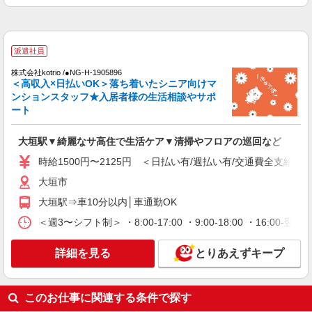
大垣市
詳細を見る
キープ
派遣社員
派遣社員
株式会社kotrio /●NG-H-1905896
株式会社kotrio /●NG-H-2093137
＜高収入×日払いOK＞落ち着いたシニア向けマ
北大垣駅★未経験OKの人間関係に悩まない職
ンションスタッフ★入居者様の生活相談やサポ
場へ★サ高住スタッフ
ート
時給1500円〜2125円 ＜日払い有/週払い有/交
通費全支給(ガソリン代含む)＞
大垣駅▼綺麗なサ高住で生活ケア▼清掃やフロアの巡回など
北大垣市
時給1500円〜2125円 ＜日払い有/週払い有/交通費全支給(ガ
大垣市
詳細を見る
キープ
大垣駅⇒車10分以内│車通勤OK
派遣社員
＜週3〜シフト制＞ ・8:00-17:00 ・9:00-18:00 ・16:
株式会社kotrio /●NG-H-1907525
大垣市*デイでの生活補助☆新たなスキルを身
詳細を見る
とりあえずキープ
につけて長く働く♪
時給1500円〜2150円 ＜日払い有/週払い有/交
通費全支給(ガソリン代含む)＞
このお仕事に関連する条件で探す
大垣市