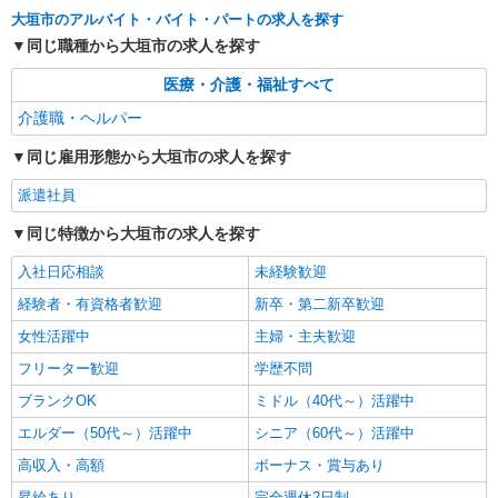
大垣市のアルバイト・バイト・パートの求人を探す
詳細を見る
キープ
同じ職種から大垣市の求人を探す
医療・介護・福祉すべて
契約社員
大垣ケアセンターそよ風：RO13953
介護職・ヘルパー
スクランブル介護スタッフ
同じ雇用形態から大垣市の求人を探す
【月給】300,000円〜330,000円 ▼給与詳細 処
遇改善手当：35,920円 ▼下記別途支給 夜勤手当：
派遣社員
6,000円（1回） 準夜勤手当：3,500円（1回） 通勤
岐阜県大垣市久瀬川町6-128
手当 年末年始手当：380円/時 寸志あり：年2回（6
同じ特徴から大垣市の求人を探す
月・12月） ※業績による 特別報酬：平均34.1万円
詳細を見る
キープ
（最高額135万円） ※2025年6月支給実績 ※処遇
入社日応相談
未経験歓迎
改善手当は試用期間中(3ヶ月)は支給なし
経験者・有資格者歓迎
新卒・第二新卒歓迎
契約社員
女性活躍中
主婦・主夫歓迎
大垣ケアセンターそよ風：RO16245
グループホーム 介護スタッフ
フリーター歓迎
学歴不問
【月給】250,000円〜265,000円 ▼給与詳細 処
ブランクOK
ミドル（40代～）活躍中
遇改善手当：35,920円 ▼下記別途支給 夜勤手当：
エルダー（50代～）活躍中
6,000円（1回） 通勤手当 年末年始手当：380円/時
シニア（60代～）活躍中
岐阜県大垣市久瀬川町6-128
寸志あり：年2回（6月・12月） ※業績による 特
高収入・高額
ボーナス・賞与あり
別報酬：平均26.6万円（最高額109万円） ※2025
詳細を見る
キープ
年6月支給実績 ※処遇改善手当は試用期間中(3ヶ
昇給あり
完全週休2日制