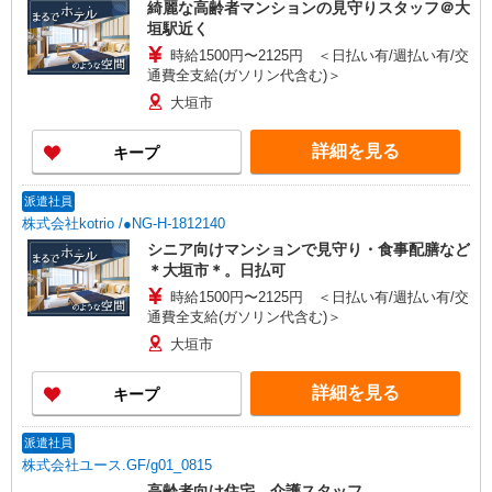
綺麗な高齢者マンションの見守りスタッフ＠大
垣駅近く
時給1500円〜2125円 ＜日払い有/週払い有/交
通費全支給(ガソリン代含む)＞
大垣市
詳細を見る
キープ
派遣社員
株式会社kotrio /●NG-H-1812140
シニア向けマンションで見守り・食事配膳など
＊大垣市＊。日払可
時給1500円〜2125円 ＜日払い有/週払い有/交
通費全支給(ガソリン代含む)＞
大垣市
詳細を見る
キープ
派遣社員
株式会社ユース.GF/g01_0815
高齢者向け住宅 介護スタッフ