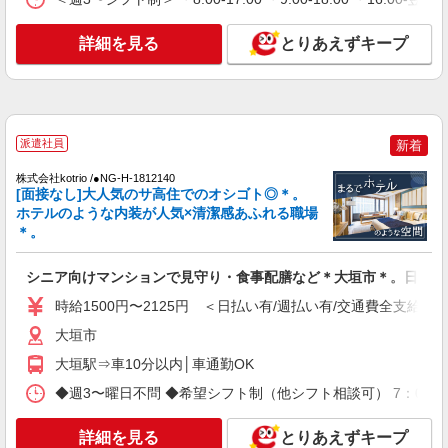
時給1500円〜2150円 ＜日払い有/週払い有/交
通費全支給(ガソリン代含む)＞
詳細を見る
とりあえずキープ
大垣市
詳細を見る
キープ
NEW
派遣社員
派遣社員
新着
株式会社kotrio /●NG-H-2029577
＜大垣＞デイサービスSTAFF＊16時退社も
株式会社kotrio /●NG-H-1812140
[面接なし]大人気のサ高住でのオシゴト◎＊。
OK！子育て世代活躍中
ホテルのような内装が人気×清潔感あふれる職場
時給1500円〜2125円 ＜日払い有/週払い有/交
＊。
通費全支給(ガソリン代含む)＞
大垣市
シニア向けマンションで見守り・食事配膳など＊大垣市＊。日払可
時給1500円〜2125円 ＜日払い有/週払い有/交通費全支給(ガ
詳細を見る
キープ
大垣市
NEW
派遣社員
大垣駅⇒車10分以内│車通勤OK
株式会社kotrio /●NG-H-2031159
◆週3〜曜日不問 ◆希望シフト制（他シフト相談可） 7：00〜16
大垣駅｜日払いOK！日収1.1万円超え×サ高
住スタッフ！
詳細を見る
とりあえずキープ
時給1500円〜2125円 ＜日払い有/週払い有/交