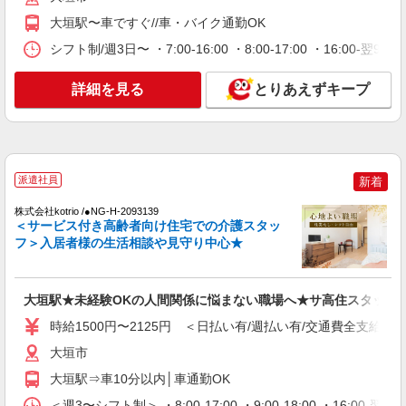
時給1500円〜2125円 ＜日払い有/週払い有/交
大垣駅〜車ですぐ//車・バイク通勤OK
通費全支給(ガソリン代含む)＞
シフト制/週3日〜 ・7:00-16:00 ・8:00-17:00 ・16:0
大垣市
詳細を見る
詳細を見る
とりあえずキープ
キープ
NEW
派遣社員
株式会社kotrio /●NG-H-1992510
[ 高収入 ]大垣駅近く【日収1.2万円】生活支
派遣社員
新着
援員さん大募集！
時給1500円〜2125円 ＜日払い有/週払い有/交
株式会社kotrio /●NG-H-2093139
＜サービス付き高齢者向け住宅での介護スタッ
通費全支給(ガソリン代含む)＞
フ＞入居者様の生活相談や見守り中心★
大垣市
詳細を見る
キープ
大垣駅★未経験OKの人間関係に悩まない職場へ★サ高住スタッフ
NEW
時給1500円〜2125円 ＜日払い有/週払い有/交通費全支給(ガ
派遣社員
株式会社kotrio /●NG-H-1907525
大垣市
大垣市*デイでの生活補助☆新たなスキルを
大垣駅⇒車10分以内│車通勤OK
身につけて長く働く♪
＜週3〜シフト制＞ ・8:00-17:00 ・9:00-18:00 ・16: