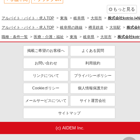
もっと見る
アルバイト・バイト・求人TOP
東海
岐阜県
大垣市
株式会社kotrio /
アルバイト・バイト・求人TOP
岐阜県の路線
樽見鉄道
大垣駅
株式会社k
職種・条件一覧
医療・介護・福祉
東海
岐阜県
大垣市
株式会社kotr
掲載ご希望のお客様へ
よくある質問
お問い合わせ
利用規約
リンクについて
プライバシーポリシー
Cookieポリシー
個人情報保護方針
メールサービスについて
サイト運営会社
サイトマップ
(c) AIDEM Inc.