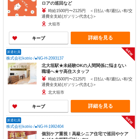
ロアの巡回など
時給1500円〜2125円 ＜日払い有/週払い有/交
通費全支給(ガソリン代含む)＞
大垣市
詳細を見る
キープ
NEW
派遣社員
株式会社kotrio /●NG-H-2093137
北大垣駅★未経験OKの人間関係に悩まない
職場へ★サ高住スタッフ
時給1500円〜2125円 ＜日払い有/週払い有/交
通費全支給(ガソリン代含む)＞
北大垣市
詳細を見る
キープ
NEW
派遣社員
株式会社kotrio /●NG-H-1992404
個別ケア重視！高級シニア住宅で巡回やケア