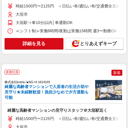
時給1500円〜2125円 ＜日払い有/週払い有/交
時給1500円〜2125円 ＜日払い有/週払い有/交通費全支給(ガ
通費全支給(ガソリン代含む)＞
大垣市
大垣市
大垣駅⇒車10分以内│車通勤OK
詳細を見る
キープ
≪シフト制≫実働8時間/夜勤は実働15時間 週3〜勤務OK 希望シフト制 
NEW
詳細を見る
とりあえずキープ
派遣社員
株式会社kotrio /●NG-H-2030058
レア！【大垣駅】就労支援施設で軽作業の見
守りなど＊未経験OK
時給1400円〜 ＜日払い有/週払い有/交通費全
派遣社員
新着
支給(ガソリン代含む)＞
大垣市
株式会社kotrio /●NG-H-1614103
綺麗な高齢者マンションで入居者の生活介助や
見守り★未経験歓迎！負担少なめで夕方退勤も
詳細を見る
キープ
可能
NEW
派遣社員
綺麗な高齢者マンションの見守りスタッフ＠大垣駅近く
株式会社kotrio /●NG-H-2159211
時給1500円〜2125円 ＜日払い有/週払い有/交通費全支給(ガ
大垣駅チカ★グループホームで夜勤専従★日
払いOK★履歴書不要
大垣市