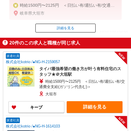
時給1500円〜2125円 ＜日払い有/週払い有/交通費
全支給(ガソリン代含む)＞
岐阜県大垣市
詳細を見る
ID：AE0527643630
20
件のこの求人と職種が同じ求人
掲載期間終了
NEW
派遣社員
株式会社kotrio /●NG-H-2159057
タイパ最強希望の働き方が叶う有料住宅のス
タッフ★＠大垣駅
時給1500円〜2125円 ＜日払い有/週払い有/交
通費全支給(ガソリン代含む)＞
大垣市
詳細を見る
キープ
NEW
派遣社員
株式会社kotrio /●NG-H-1614103