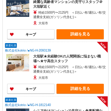
綺麗な高齢者マンションの見守りスタッフ＠
大垣駅近く
時給1500円〜2125円 ＜日払い有/週払い有/交
通費全支給(ガソリン代含む)＞
大垣市
詳細を見る
キープ
NEW
派遣社員
株式会社kotrio /●NG-H-2093139
大垣駅★未経験OKの人間関係に悩まない職
場へ★サ高住スタッフ
時給1500円〜2125円 ＜日払い有/週払い有/交
通費全支給(ガソリン代含む)＞
大垣市
詳細を見る
キープ
NEW
派遣社員
株式会社kotrio /●NG-H-1812140
シニア向けマンションで見守り・食事配膳な