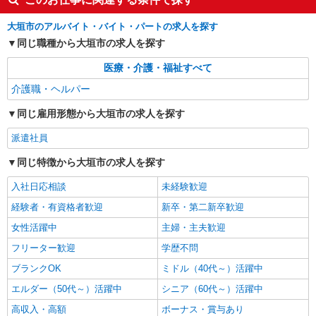
通費全支給(ガソリン代含む)＞
大垣市
大垣市のアルバイト・バイト・パートの求人を探す
同じ職種から大垣市の求人を探す
詳細を見る
キープ
医療・介護・福祉すべて
NEW
派遣社員
介護職・ヘルパー
株式会社kotrio /●NG-H-2029418
同じ雇用形態から大垣市の求人を探す
夕方までのデイサービス☆車の運転できる方
優遇【大垣駅】
派遣社員
時給1500円〜2125円 ＜日払い有/週払い有/交
通費全支給(ガソリン代含む)＞
同じ特徴から大垣市の求人を探す
大垣市
入社日応相談
未経験歓迎
詳細を見る
経験者・有資格者歓迎
新卒・第二新卒歓迎
キープ
女性活躍中
主婦・主夫歓迎
NEW
派遣社員
フリーター歓迎
学歴不問
株式会社kotrio /●NG-H-1812717
ブランクOK
ミドル（40代～）活躍中
【実働7〜8ｈ可】障がい者デイサービス
STAFF♪資格不問/経験不問
エルダー（50代～）活躍中
シニア（60代～）活躍中
時給1500円〜2125円 ＜日払い有/週払い有/交
高収入・高額
ボーナス・賞与あり
通費全支給(ガソリン代含む)＞