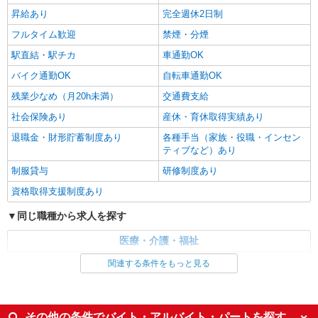
昇給あり
完全週休2日制
大垣市周辺
フルタイム歓迎
禁煙・分煙
詳細を見る
キープ
駅直結・駅チカ
車通勤OK
バイク通勤OK
自転車通勤OK
残業少なめ（月20h未満）
交通費支給
社会保険あり
産休・育休取得実績あり
退職金・財形貯蓄制度あり
各種手当（家族・役職・インセン
ティブなど）あり
制服貸与
研修制度あり
資格取得支援制度あり
同じ職種から求人を探す
医療・介護・福祉
介護職・ヘルパー
関連する条件をもっと見る
同じ特徴から求人を探す
未経験歓迎
ミドル（40代～）活躍中
その他の条件でバイト・アルバイト・パートを探す