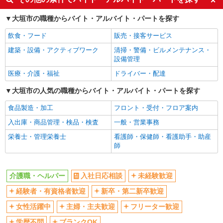
ボーナス・賞与あり
車通勤OK
大垣市の職種からバイト・アルバイト・パートを探す
交通費支給
社会保険あり
飲食・フード
販売・接客サービス
産休・育休取得実績あり
建築・設備・アクティブワーク
清掃・警備・ビルメンテナンス・
設備管理
医療・介護・福祉
ドライバー・配達
大垣市の人気の職種からバイト・アルバイト・パートを探す
食品製造・加工
フロント・受付・フロア案内
入出庫・商品管理・検品・検査
一般・営業事務
栄養士・管理栄養士
看護師・保健師・看護助手・助産
師
介護職・ヘルパー
入社日応相談
未経験歓迎
経験者・有資格者歓迎
新卒・第二新卒歓迎
女性活躍中
主婦・主夫歓迎
フリーター歓迎
学歴不問
ブランクOK