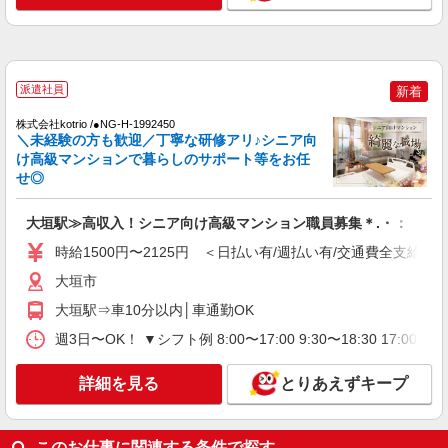
通費全支給(ガソリン代含む)＞
大垣市
詳細を見る
キープ
派遣社員
新着
NEW
株式会社kotrio /●NG-H-1992450
派遣社員
＼未経験の方も歓迎／丁寧な研修アリ♪シニア向
株式会社kotrio /●NG-H-2159134
け高級マンションで暮らしのサポート等をお任
≪大垣駅≫日勤のみ＆残業ナシ！お迎えに間
せ◎
に合うデイサービス
時給1500円〜2125円 ＜日払い有/週払い有/交
大垣駅≫高収入！シニア向け高級マンション職員募集＊.・：゜
通費全支給(ガソリン代含む)＞
時給1500円〜2125円 ＜日払い有/週払い有/交通費全支給(ガ
大垣市
大垣市
詳細を見る
キープ
大垣駅⇒車10分以内│車通勤OK
週3日〜OK！ ▼シフト例 8:00〜17:00 9:30〜18:30 17
NEW
派遣社員
株式会社kotrio /●NG-H-2030710
詳細を見る
とりあえずキープ
毎日通うのが楽しみになる＊ホテルのような
美しいサ高住のSTAFF
時給1500円〜2125円 ＜日払い有/週払い有/交
このお仕事に関連する条件で探す