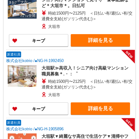
ど＊大垣市＊。日払可
時給1500円〜2125円 ＜日払い有/週払い有/交
通費全支給(ガソリン代含む)＞
大垣市
詳細を見る
キープ
NEW
派遣社員
株式会社kotrio /●NG-H-1992450
大垣駅≫高収入！シニア向け高級マンション
職員募集＊.・：゜
時給1500円〜2125円 ＜日払い有/週払い有/交
通費全支給(ガソリン代含む)＞
大垣市
詳細を見る
キープ
NEW
派遣社員
株式会社kotrio /●NG-H-1905896
大垣駅▼綺麗なサ高住で生活ケア▼清掃やフ