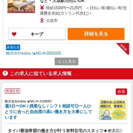
など＊大垣駅/日払いOK
時給1500円〜2125円 ＜日払い有/週払い有/交
通費全支給(ガソリン代含む)＞
大垣市
詳細を見る
キープ
NEW
派遣社員
株式会社kotrio /●NG-H-2031025
大垣駅＊年齢不問◎未経験から安定した業界
もっと見る
へ＊サ高住
この求人に似ている求人情報
時給1500円〜2125円 ＜日払い有/週払い有/交
通費全支給(ガソリン代含む)＞
大垣市
派遣社員
新着
詳細を見る
キープ
株式会社kotrio /●NG-H-2159057
週3日〜OK / 残業なし / シフト相談可◎一人ひ
NEW
とりに合った自由度の高い働き方を大事にして
派遣社員
います
株式会社kotrio /●NG-H-2029828
日収1.2万円〜可★「とにかく収入重視!」が
タイパ最強希望の働き方が叶う有料住宅のスタッフ★＠大垣駅
叶う高時給の有料住宅