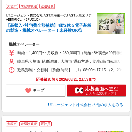
大垣市
未経験歓迎
派遣社員
UTエージェント株式会社 AGT東海第一CU AGT大垣エリア
ABI青柳CL 《JPUD1C》
【高収入×社宅費全額補助】4勤2休☆電子基板
の製造・機械オペレーター！未経験OK◎
る
機械オペレーター
入
場
時給：1,400円〜 月収例：280,000円（時給×8H実働×20日稼働＋
タ
岐阜県大垣市 勤務詳細：大垣市 通勤方法：徒歩/車/自転車/バイク
休
場
勤務形態：交替制 【勤務時間】 （1）08:00〜17:15 （2）20:
通
り
応募締め切り2026/08/21 23:59まで
応募画面へ進む
キープ
かんたん3ステップ！
UTエージェント株式会社
の他の求人をみる
大垣市
未経験歓迎
正社員