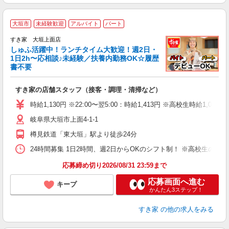
≪
大垣市
未経験歓迎
アルバイト
パート
すき家 大垣上面店
しゅふ活躍中！ランチタイム大歓迎！週2日・
安
1日2h〜応相談♪未経験／扶養内勤務OK☆履歴
書不要
の
すき家の店舗スタッフ（接客・調理・清掃など）
履
タ
時給1,130円 ※22:00〜翌5:00：時給1,413円 ※高校生時給1,065
（
岐阜県大垣市上面4-1-1
夜
事
樽見鉄道「東大垣」駅より徒歩24分
24時間募集 1日2時間、週2日からOKのシフト制！ ※高校生のシ
応募締め切り2026/08/31 23:59まで
応募画面へ進む
キープ
かんたん3ステップ！
すき家
の他の求人をみる