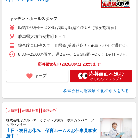
ル
キッチン・ホールスタッフ
入
者
時給1200円〜 ☆22時以降は時給25％UP（深夜割増有）
不
岐阜県大垣市安井町６－１
中
り
総合庁舎口停スグ 18号線(美濃路)沿い ★車・バイク通勤OK
時
ト
8:30〜23:00の間で、週2日〜、1日3時間〜OK！ 1ヶ月〜
夜 
応募締め切り2026/08/31 23:59まで
応募画面へ進む
キープ
かんたん3ステップ！
株式会社丸亀製麺
の他の求人をみる
大垣市
未経験歓迎
業務委託
株式会社ヤクルトマーケティング東海 岐阜カンパニー／
大垣センター
土日・祝日お休み！保育ルーム＆お仕事見学実
施中！