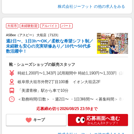
株式会社ジーフット
の他の求人をみる
大垣市
未経験歓迎
アルバイト
パート
ASBee（アスビー） 大垣店［7123］
週2日〜、1日3h〜OK／柔軟な希望シフト制／
未経験も安心の充実研修あり／10代〜50代多
数活躍中！
後
靴・シューズショップの販売スタッフ
履
活
時給1,200円〜1,343円 試用期間中 時給1,190円〜1,333円（試用
j
岐阜県大垣市外野2丁目100番 イオン大垣店2F
迎
費
「美濃青柳」駅から車で10分
＜勤務時間/日数＞ ・週2日〜 ・1日3時間〜 ＜募集時間＞ 8:45〜1
応募締め切り2026/08/25 23:59まで
応募画面へ進む
キープ
かんたん3ステップ！