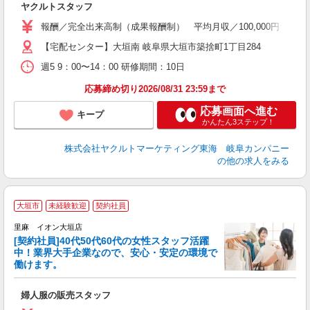
ヤクルトスタッフ
車
報酬／完全出来高制（成果報酬制） 平均月収／100,000円 ◎
【宅配センター】大垣南 岐阜県大垣市築捨町1丁目284
週5 9：00〜14：00 研修期間：10日
応募締め切り2026/08/31 23:59まで
応募画面へ進む
キープ
かんたん3ステップ！
株式会社ヤクルトマーケティング東海 岐阜カンパニー
の他の求人をみる
当
大垣市
未経験歓迎
契約社員
数
里麻 イオン大垣店
シ
[契約社員]40代50代60代の女性スタッフ活躍
中！業界大手企業なので、安心・安定の環境で
働けます。
営
婦人服の販売スタッフ
未