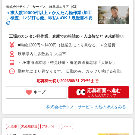
株式会社テクノ・サービス 岐阜県エリア（03）
＜求人数10000件以上＞かんたん軽作業♪加工
、検査、レジ打ち他。即払いOK！履歴書不要
◎
お
工場のカンタン軽作業、倉庫での箱詰め・入出荷など ★未経験OKのお
未
ア
■時給1200円〜1400円（就業先により異なる）＋交通費
の
岐阜県内に多数あり 大垣市
・JR東海道本線・樽見鉄道・養老鉄道養老線「大垣駅」
勤務地により異なります。 日勤のみ、ガッツリ稼げる夜勤、シフトによる交
応募締め切り2026/08/31 23:59まで
応募画面へ進む
キープ
かんたん3ステップ！
株式会社テクノ・サービス
の他の求人をみる
大垣市
未経験歓迎
アルバイト
パート