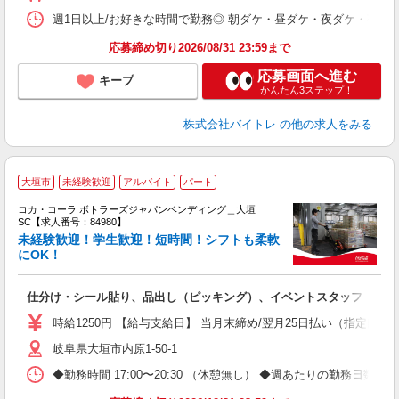
日
髪
週1日以上/お好きな時間で勤務◎ 朝ダケ・昼ダケ・夜ダケ・夜勤など、 ご自
応募締め切り2026/08/31 23:59まで
応募画面へ進む
キープ
かんたん3ステップ！
株式会社バイトレ
の他の求人をみる
大垣市
未経験歓迎
アルバイト
パート
コカ・コーラ ボトラーズジャパンベンディング＿大垣
SC【求人番号：84980】
未経験歓迎！学生歓迎！短時間！シフトも柔軟
にOK！
未
K
仕分け・シール貼り、品出し（ピッキング）、イベントスタッフ
車
時給1250円 【給与支給日】 当月末締め/翌月25日払い（指定口座
岐阜県大垣市内原1-50-1
◆勤務時間 17:00〜20:30 （休憩無し） ◆週あたりの勤務日数 