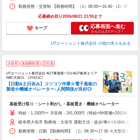
場
勤務形態：交替制 【勤務時間】 （1）08:00〜16:40 （2）08:0
通
り
応募締め切り2026/08/21 23:59まで
応募画面へ進む
キープ
かんたん3ステップ！
UTエージェント株式会社
の他の求人をみる
大垣市
未経験歓迎
正社員
UTエージェント株式会社 AGT東海第一CU AGT岐阜エリア
NBC大垣CL 《JYXJ1C》
【日勤&土日休み】コツコツ作業☆電子基板の
製造や機械オペレーター♪人間関係が良好◎
る
基板受け取り・シート剥がし・基板置き・機械オペレーター
入
場
時給：1,150円〜 月収例：241,000円（時給×8H実働×20日稼働＋
タ
岐阜県大垣市 勤務地：大垣市 通勤方法：徒歩/車/バス/自転車/電
休
場
勤務形態：日勤 【勤務時間】 （1）08:30〜17:30 ※大型連
通
り