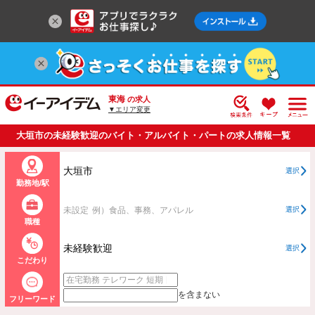
東海
の求人
▼エリア変更
大垣市の未経験歓迎のバイト・アルバイト・パートの求人情報一覧
大垣市
選択
勤務地/駅
未設定
例）食品、事務、アパレル
選択
職種
未経験歓迎
選択
こだわり
を含まない
フリーワード