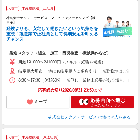
大垣市
未経験歓迎
正社員
株式会社テクノ・サービス マニュファクチャリング【岐
阜県】
経験よりも、安定して働きたいという気持ちを
重視！製造業で正社員として長期安定を叶える
チャンス
く
入
製造スタッフ（組立・加工・目視検査・機械操作など）
未
あ
月給191000〜241000円（スキル・経験を考慮）
遣
岐阜県大垣市 （他にも岐阜県内に多数あり） ※勤務地はご希望を
8:30〜17:30（休憩60分） ※但し、業務上必要がある場合
応募締め切り2026/08/31 23:59まで
応募画面へ進む
キープ
かんたん3ステップ！
株式会社テクノ・サービス
の他の求人をみる
≪
大垣市
未経験歓迎
派遣社員