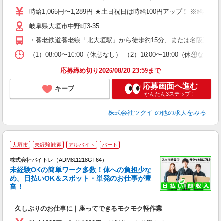
り
時給1,065円〜1,289円 ★土日祝日は時給100円アップ！ ※給
リ
岐阜県大垣市中野町3-35
ー
O
・養老鉄道養老線「北大垣駅」から徒歩約15分、または名阪近鉄バ
な
（1）08:00〜10:00（休憩なし） （2）16:00〜18:00（
髪
応募締め切り2026/08/20 23:59まで
応募画面へ進む
キープ
かんたん3ステップ！
株式会社ツクイ
の他の求人をみる
大垣市
未経験歓迎
アルバイト
パート
株式会社バイトレ（ADM811218GT64）
未経験OKの簡単ワーク多数！体への負担少な
め。日払いOK＆スポット・単発のお仕事が豊
富！
ス
ロ
久しぶりのお仕事に｜座ってできるモクモク軽作業
即
活