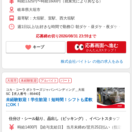
時給1325円〜時給1600円（就業先により異なる）
（
岐阜県大垣市
短
K
最寄駅：大垣駅、室駅、西大垣駅
日
髪
週1日以上/お好きな時間で勤務◎ 朝ダケ・昼ダケ・夜ダケ・夜勤など、 ご自
応募締め切り2026/08/31 23:59まで
応募画面へ進む
キープ
かんたん3ステップ！
株式会社バイトレ
の他の求人をみる
大垣市
未経験歓迎
アルバイト
パート
コカ・コーラ ボトラーズジャパンベンディング＿大垣
SC【求人番号：85440】
未経験歓迎！学生歓迎！短時間！シフトも柔軟
にOK！
未
内
仕分け・シール貼り、品出し（ピッキング）、イベントスタッフ
時給1400円 【給与支給日】 当月末締め/翌月25日払い（指定口座