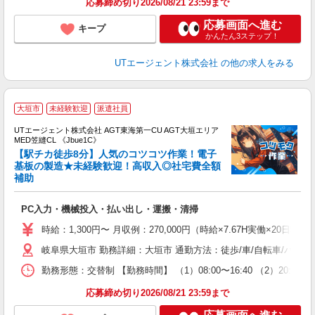
応募締め切り2026/08/21 23:59まで
応募画面へ進む
キープ
かんたん3ステップ！
UTエージェント株式会社
の他の求人をみる
大垣市
未経験歓迎
派遣社員
UTエージェント株式会社 AGT東海第一CU AGT大垣エリア
MED笠縫CL 《Jbue1C》
【駅チカ徒歩8分】人気のコツコツ作業！電子
基板の製造★未経験歓迎！高収入◎社宅費全額
補助
る
入
PC入力・機械投入・払い出し・運搬・清掃
場
タ
時給：1,300円〜 月収例：270,000円（時給×7.67H実働×20日稼
休
岐阜県大垣市 勤務詳細：大垣市 通勤方法：徒歩/車/自転車/バス/
場
通
勤務形態：交替制 【勤務時間】 （1）08:00〜16:40 （2）2
り
応募締め切り2026/08/21 23:59まで