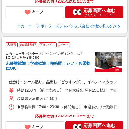
応募締め切り2026/12/31 23:59まで
応募画面へ進む
キープ
かんたん3ステップ！
コカ・コーラ ボトラーズジャパン株式会社
の他の求人をみる
大垣市
未経験歓迎
アルバイト
パート
コカ・コーラ ボトラーズジャパンベンディング＿大垣
SC【求人番号：84980】
未経験歓迎！学生歓迎！短時間！シフトも柔軟
にOK！
別
仕分け・シール貼り、品出し（ピッキング）、イベントスタッフ
未
K
時給1250円 【給与支給日】 当月末締め/翌月25日払い（指定口座
車
岐阜県大垣市内原1-50-1
◆勤務時間 17:00〜20:30 （休憩無し） ◆週あたりの勤務日数 
応募締め切り2026/12/31 23:59まで
応募画面へ進む
キープ