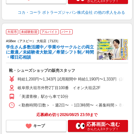
かんたん3ステップ！
コカ・コーラ ボトラーズジャパン株式会社
の他の求人をみる
大垣市
未経験歓迎
アルバイト
パート
ASBee（アスビー） 大垣店［7123］
学生さん多数活躍中／学業やサークルとの両立
に最適／未経験者大歓迎／希望シフト制／時間
・曜日応相談
続
靴・シューズショップの販売スタッフ
履
活
時給1,200円〜1,343円 試用期間中 時給1,190円〜1,333円（試用
j
岐阜県大垣市外野2丁目100番 イオン大垣店2F
迎
費
「美濃青柳」駅から車で10分
＜勤務時間/日数＞ ・週2日〜 ・1日3時間〜 ＜募集時間＞ 8:45〜1
応募締め切り2026/08/25 23:59まで
応募画面へ進む
キープ
かんたん3ステップ！