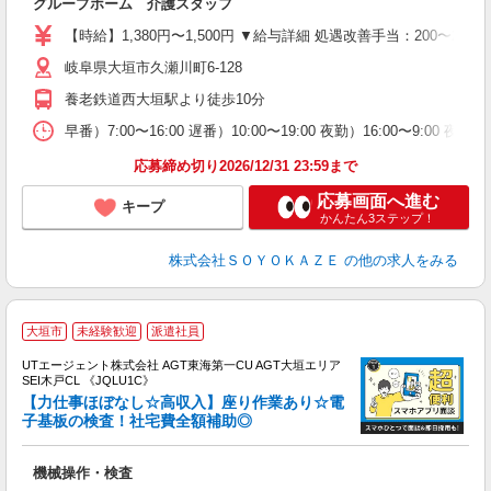
グループホーム 介護スタッフ
中
り
【時給】1,380円〜1,500円 ▼給与詳細 処遇改善手当：200〜2
ブ
岐阜県大垣市久瀬川町6-128
O
実
養老鉄道西大垣駅より徒歩10分
早番）7:00〜16:00 遅番）10:00〜19:00 夜勤）16:00〜
応募締め切り2026/12/31 23:59まで
応募画面へ進む
キープ
かんたん3ステップ！
株式会社ＳＯＹＯＫＡＺＥ
の他の求人をみる
大垣市
未経験歓迎
派遣社員
UTエージェント株式会社 AGT東海第一CU AGT大垣エリア
SEI木戸CL 《JQLU1C》
【力仕事ほぼなし☆高収入】座り作業あり☆電
子基板の検査！社宅費全額補助◎
る
機械操作・検査
入