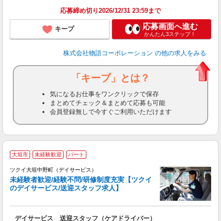
特
応募締め切り2026/12/31 23:59まで
応募画面へ進む
キープ
かんたん3ステップ！
株式会社物語コーポレーション
の他の求人をみる
「キープ」とは？
気になるお仕事をワンクリックで保存
まとめてチェック＆まとめて応募も可能
会員登録無しで今すぐご利用いただけます
大垣市
未経験歓迎
パート
ツクイ大垣中野町（デイサービス）
未経験者歓迎/経験不問/研修制度充実【ツクイ
のデイサービス/送迎スタッフ求人】
各
デイサービス 送迎スタッフ（ケアドライバー）
入