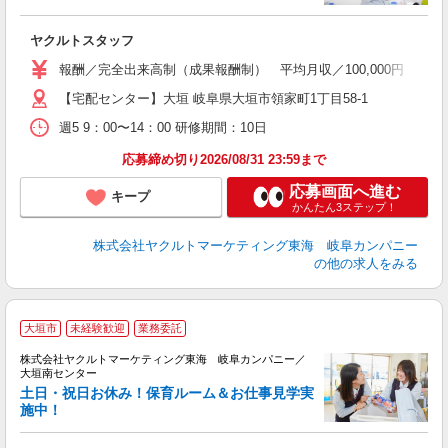
し
未
ヤクルトスタッフ
車
報酬／完全出来高制（成果報酬制） 平均月収／100,000円 ◎
【宅配センター】大垣 岐阜県大垣市領家町1丁目58-1
週5 9：00〜14：00 研修期間：10日
応募締め切り2026/08/31 23:59まで
応募画面へ進む
キープ
かんたん3ステップ！
株式会社ヤクルトマーケティング東海 岐阜カンパニー
の他の求人をみる
大垣市
未経験歓迎
業務委託
株式会社ヤクルトマーケティング東海 岐阜カンパニー／
大垣南センター
土日・祝日お休み！保育ルーム＆お仕事見学実
施中！
し
未