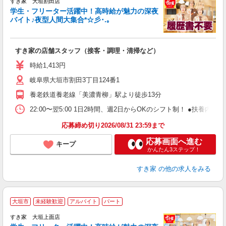
すき家 大垣割田店
学生・フリーター活躍中！高時給が魅力の深夜
バイト♪夜型人間大集合*☆彡･.｡
つ
すき家の店舗スタッフ（接客・調理・清掃など）
履
ミ
時給1,413円
～
岐阜県大垣市割田3丁目124番1
勤
社
養老鉄道養老線「美濃青柳」駅より徒歩13分
22:00〜翌5:00 1日2時間、週2日からOKのシフト制！ ●扶養内勤務
応募締め切り2026/08/31 23:59まで
応募画面へ進む
キープ
かんたん3ステップ！
すき家
の他の求人をみる
大垣市
未経験歓迎
アルバイト
パート
すき家 大垣上面店