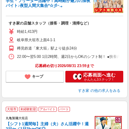
学生・フリーター活躍中！高時給が魅力の深夜
バイト♪夜型人間大集合*☆彡･.｡
つ
すき家の店舗スタッフ（接客・調理・清掃など）
履
ミ
時給1,413円
～
岐阜県大垣市上面4-1-1
勤
社
樽見鉄道「東大垣」駅より徒歩24分
22:00〜翌5:00 1日2時間、週2日からOKのシフト制！ ●扶養内勤務
応募締め切り2026/08/31 23:59まで
応募画面へ進む
キープ
かんたん3ステップ！
すき家
の他の求人をみる
大垣市
未経験歓迎
アルバイト
パート
丸亀製麺大垣店
【シフト1週間毎】主婦（夫）さん活躍中！週
2日〜／1日3h〜OK◎