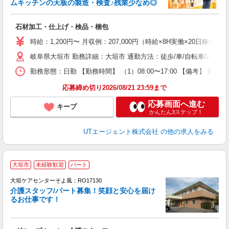
ムキッチンの天板の製造・検査♪残業少なめ◎
パ
石材加工・仕上げ・検品・梱包
入
場
時給：1,200円〜 月収例：207,000円（時給×8H実働×20日稼働＋
タ
岐阜県大垣市 勤務詳細：大垣市 通勤方法：徒歩/車/自転車/バス/
休
場
勤務形態：日勤 【勤務時間】 （1）08:00〜17:00 【備考】 
通
り
応募締め切り2026/08/21 23:59まで
応募画面へ進む
キープ
かんたん3ステップ！
UTエージェント株式会社
の他の求人をみる
大垣市
未経験歓迎
パート
大垣ケアセンターそよ風：RO17130
介護スタッフ/パート募集！笑顔と安心を届け
るお仕事です！
す
入