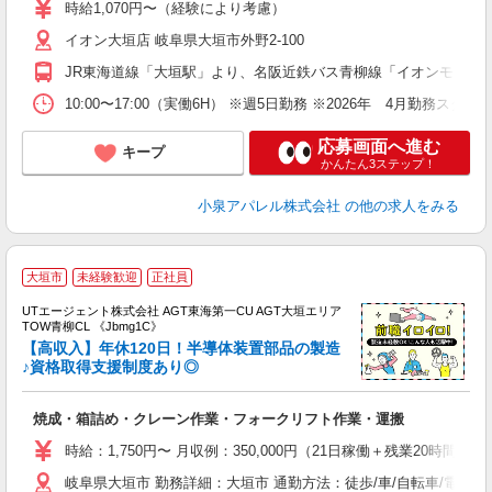
問
時給1,070円〜（経験により考慮）
イオン大垣店 岐阜県大垣市外野2-100
JR東海道線「大垣駅」より、名阪近鉄バス青柳線「イオンモール大垣
10:00〜17:00（実働6H） ※週5日勤務 ※2026年 4月勤務スタ
応募画面へ進む
キープ
かんたん3ステップ！
小泉アパレル株式会社
の他の求人をみる
大垣市
未経験歓迎
正社員
UTエージェント株式会社 AGT東海第一CU AGT大垣エリア
TOW青柳CL 《Jbmg1C》
【高収入】年休120日！半導体装置部品の製造
♪資格取得支援制度あり◎
パ
焼成・箱詰め・クレーン作業・フォークリフト作業・運搬
入
場
時給：1,750円〜 月収例：350,000円（21日稼働＋残業20時間/月
タ
岐阜県大垣市 勤務詳細：大垣市 通勤方法：徒歩/車/自転車/電車/
休