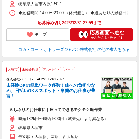
岐阜県大垣市内原1-50-1
◆勤務時間 14:00〜20:00 （休憩無し） ◆週あたりの勤務日数 
応募締め切り2026/12/31 23:59まで
応募画面へ進む
キープ
かんたん3ステップ！
コカ・コーラ ボトラーズジャパン株式会社
の他の求人をみる
大垣市
未経験歓迎
アルバイト
パート
株式会社バイトレ（ADM811218GT67）
未経験OKの簡単ワーク多数！体への負担少な
め。日払いOK＆スポット・単発のお仕事が豊
富！
ス
ロ
久しぶりのお仕事に｜座ってできるモクモク軽作業
即
活
時給1325円〜時給1600円（就業先により異なる）
（
岐阜県大垣市
短
K
最寄駅：大垣駅、室駅、西大垣駅