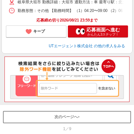
岐阜県大垣市 勤務詳細：大垣市 通勤方法：車 最寄り駅：北大垣駅
場
通
勤務形態：その他 【勤務時間】 （1）04:20〜09:00 （2）06:30
り
応募締め切り2026/08/21 23:59まで
応募画面へ進む
キープ
かんたん3ステップ！
UTエージェント株式会社
の他の求人をみる
次のページへ
1／9