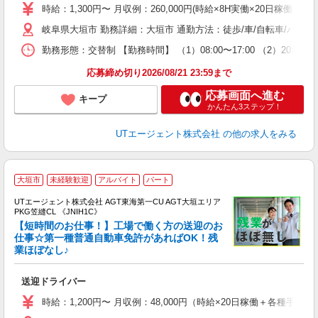
場
時給：1,300円〜 月収例：260,000円(時給×8H実働×20日稼働＋各
タ
岐阜県大垣市 勤務詳細：大垣市 通勤方法：徒歩/車/自転車/バス/
休
場
勤務形態：交替制 【勤務時間】 （1）08:00〜17:00 （2）20
通
り
応募締め切り2026/08/21 23:59まで
応募画面へ進む
キープ
かんたん3ステップ！
UTエージェント株式会社
の他の求人をみる
大垣市
未経験歓迎
アルバイト
パート
UTエージェント株式会社 AGT東海第一CU AGT大垣エリア
PKG笠縫CL 《JNIH1C》
【短時間のお仕事！】工場で働く方の送迎のお
仕事☆第一種普通自動車免許があればOK！残
業ほぼなし♪
パ
入
送迎ドライバー
場
タ
時給：1,200円〜 月収例：48,000円（時給×20日稼働＋各種手当
休