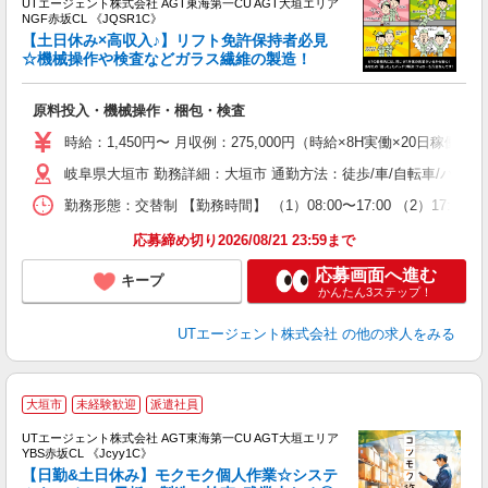
UTエージェント株式会社 AGT東海第一CU AGT大垣エリア
NGF赤坂CL 《JQSR1C》
【土日休み×高収入♪】リフト免許保持者必見
☆機械操作や検査などガラス繊維の製造！
る
原料投入・機械操作・梱包・検査
入
場
時給：1,450円〜 月収例：275,000円（時給×8H実働×20日稼働＋
タ
岐阜県大垣市 勤務詳細：大垣市 通勤方法：徒歩/車/自転車/バイ
休
場
勤務形態：交替制 【勤務時間】 （1）08:00〜17:00 （2）17
通
り
応募締め切り2026/08/21 23:59まで
応募画面へ進む
キープ
かんたん3ステップ！
UTエージェント株式会社
の他の求人をみる
大垣市
未経験歓迎
派遣社員
UTエージェント株式会社 AGT東海第一CU AGT大垣エリア
YBS赤坂CL 《Jcyy1C》
【日勤&土日休み】モクモク個人作業☆システ