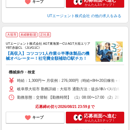
応募画面へ進む
キープ
かんたん3ステップ！
UTエージェント株式会社
の他の求人をみる
大垣市
未経験歓迎
正社員
UTエージェント株式会社 AGT東海第一CU AGT大垣エリア
YBT赤坂CL 《JLVG1C》
【高収入】コツコツ1人作業☆半導体製品の機
械オペレーター！社宅費全額補助◎駅チカ！
る
機械操作・検査
入
場
時給：1,300円〜 月収例：276,000円（時給×8H×20日稼働＋各種
タ
岐阜県大垣市 勤務詳細：大垣市 通勤方法：徒歩/車/バス/自転車/
休
場
勤務形態：交替制 【勤務時間】 （1）08:00〜17:00 （2）20
通
り
応募締め切り2026/08/21 23:59まで
応募画面へ進む
キープ
かんたん3ステップ！