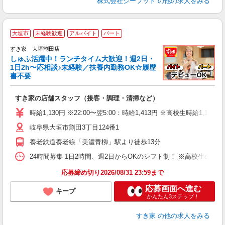
株式会社ジーフット
の他の求人をみる
≪
大垣市
未経験歓迎
アルバイト
パート
すき家 大垣割田店
しゅふ活躍中！ランチタイム大歓迎！週2日・
安
1日2h〜応相談♪未経験／扶養内勤務OK☆履歴
書不要
の
すき家の店舗スタッフ（接客・調理・清掃など）
履
タ
時給1,130円 ※22:00〜翌5:00：時給1,413円 ※高校生時給1,100
（
岐阜県大垣市割田3丁目124番1
夜
事
養老鉄道養老線「美濃青柳」駅より徒歩13分
24時間募集 1日2時間、週2日からOKのシフト制！ ※高校生のシ
応募締め切り2026/08/31 23:59まで
応募画面へ進む
キープ
かんたん3ステップ！
すき家
の他の求人をみる