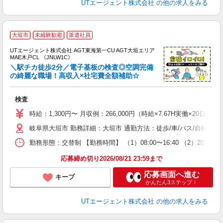
UTエージェント株式会社
の他の求人をみる
大垣市
未経験歓迎
派遣社員
UTエージェント株式会社 AGT東海第一CU AGT大垣エリア
MAE木戸CL 《JNLW1C》
＼駅チカ徒歩2分／電子基板の検査◎空調完備
の綺麗な職場！高収入×社宅費全額補助☆
る
検査
入
場
時給：1,300円〜 月収例：266,000円（時給×7.67H実働×20日稼
タ
岐阜県大垣市 勤務詳細：大垣市 通勤方法：徒歩/車/バス/自転車/
休
場
勤務形態：交替制 【勤務時間】 （1）08:00〜16:40 （2）2
通
り
応募締め切り2026/08/21 23:59まで
応募画面へ進む
キープ
かんたん3ステップ！
UTエージェント株式会社
の他の求人をみる