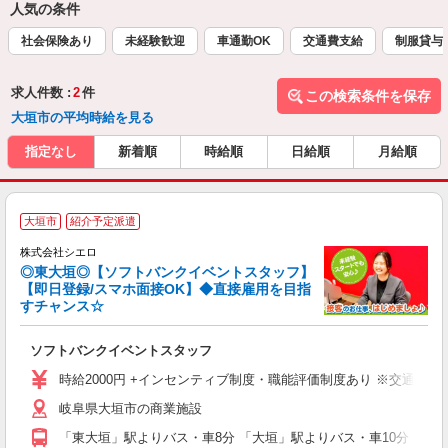
人気の条件
社会保険あり
未経験歓迎
車通勤OK
交通費支給
制服貸与
求人件数 :
2
件
この検索条件を保存
大垣市の平均時給を見る
指定なし
新着順
時給順
日給順
月給順
大垣市
紹介予定派遣
ん
株式会社シエロ
◎東大垣◎【ソフトバンクイベントスタッフ】
【即日登録/スマホ面接OK】◆直接雇用を目指
すチャンス☆
製
ソフトバンクイベントスタッフ
即
時給2000円 +インセンティブ制度・職能評価制度あり ※交通費全
あ
岐阜県大垣市の商業施設
り
「東大垣」駅よりバス・車8分 「大垣」駅よりバス・車10分