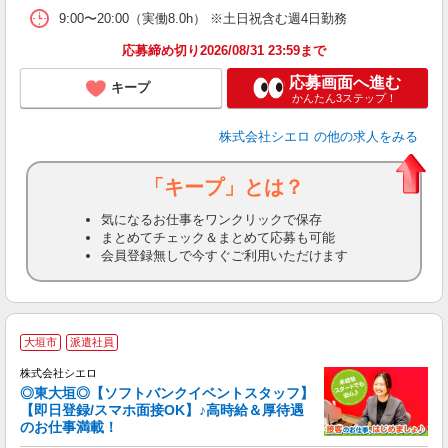
9:00〜20:00（実働8.0h） ※土日祝含む週4日勤務
応募締め切り2026/08/31 23:59まで
応募画面へ進む
キープ
かんたん3ステップ！
株式会社シエロ
の他の求人をみる
「キープ」とは？
気になるお仕事をワンクリックで保存
まとめてチェック＆まとめて応募も可能
会員登録無しで今すぐご利用いただけます
大垣市
派遣社員
ん
株式会社シエロ
◎東大垣◎【ソフトバンクイベントスタッフ】
【即日登録/スマホ面接OK】♪高時給＆厚待遇
のお仕事満載！