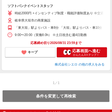
製
ソフトバンクイベントスタッフ
即
時給2000円 +インセンティブ制度・職能評価制度あり ※交通費全
あ
岐阜県大垣市の商業施設
り
「東大垣」駅よりバス・車8分 「大垣」駅よりバス・車10分
9:00〜20:00（実働8.0h） ※土日祝含む週4日勤務
応募締め切り2026/08/31 23:59まで
応募画面へ進む
キープ
かんたん3ステップ！
株式会社シエロ
の他の求人をみる
1／1
条件を変更して再検索