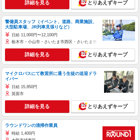
詳細を見る
とりあえずキープ
警備員スタッフ（イベント、道路、商業施設、
大型駐車場、JR列車見張りなど）
日給 11,000円〜12,100円
栃木市・小山市・さいたま市西区・さいたま市岩槻区・久喜市・蓮田
詳細を見る
とりあえずキープ
マイクロバスにて教習所に通う生徒の送迎ドラ
イバー
日給 15,850円
箕面市
詳細を見る
とりあえずキープ
ラウンドワンの清掃作業員
時給 1,400円