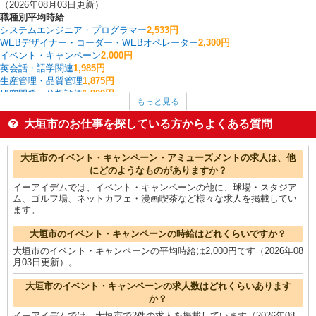
（2026年08月03日更新）
職種別平均時給
システムエンジニア・プログラマー
2,533円
WEBデザイナー・コーダー・WEBオペレーター
2,300円
イベント・キャンペーン
2,000円
英会話・語学関連
1,985円
生産管理・品質管理
1,875円
研究開発・分析評価
1,800円
もっと見る
看護師・保健師・看護助手・助産師
1,666円
建物管理・設備管理・マンション管理員
1,600円
大垣市のお仕事を探している方からよくある質問
法人営業
1,500円
製造・組立・加工
1,484円
大垣市の他の職種の平均時給を見る
大垣市のイベント・キャンペーン・アミューズメントの求人は、他
にどのようなものがありますか？
イーアイデムでは、イベント・キャンペーンの他に、球場・スタジア
ム、ゴルフ場、ネットカフェ・漫画喫茶など様々な求人を掲載してい
ます。
大垣市のイベント・キャンペーンの時給はどれくらいですか？
大垣市のイベント・キャンペーンの平均時給は2,000円です（2026年08
月03日更新）。
大垣市のイベント・キャンペーンの求人数はどれくらいあります
か？
イーアイデムでは、大垣市で2件の求人を掲載しています（2026年08