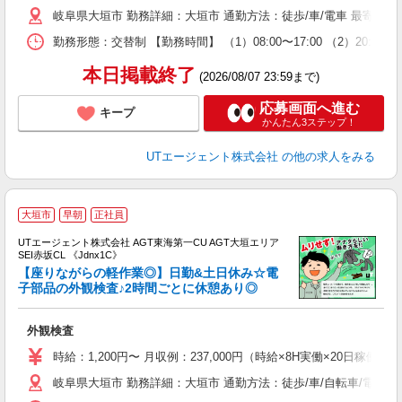
休
岐阜県大垣市 勤務詳細：大垣市 通勤方法：徒歩/車/電車 最寄り
場
通
勤務形態：交替制 【勤務時間】 （1）08:00〜17:00 （2）20:
り
本日掲載終了
(2026/08/07 23:59まで)
応募画面へ進む
キープ
かんたん3ステップ！
UTエージェント株式会社
の他の求人をみる
大垣市
早朝
正社員
UTエージェント株式会社 AGT東海第一CU AGT大垣エリア
SEI赤坂CL 《Jdnx1C》
【座りながらの軽作業◎】日勤&土日休み☆電
子部品の外観検査♪2時間ごとに休憩あり◎
る
外観検査
入
場
時給：1,200円〜 月収例：237,000円（時給×8H実働×20日稼働＋
タ
岐阜県大垣市 勤務詳細：大垣市 通勤方法：徒歩/車/自転車/電車/
休
場