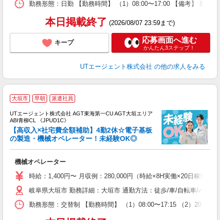
勤務形態：日勤 【勤務時間】 （1）08:00〜17:00 【備考】 
通
り
本日掲載終了
(2026/08/07 23:59まで)
応募画面へ進む
キープ
かんたん3ステップ！
UTエージェント株式会社
の他の求人をみる
大垣市
早朝
派遣社員
UTエージェント株式会社 AGT東海第一CU AGT大垣エリア
ABI青柳CL 《JPUD1C》
【高収入×社宅費全額補助】4勤2休☆電子基板
の製造・機械オペレーター！未経験OK◎
る
機械オペレーター
入
場
時給：1,400円〜 月収例：280,000円（時給×8H実働×20日稼働＋
タ
岐阜県大垣市 勤務詳細：大垣市 通勤方法：徒歩/車/自転車/バイク
休
場
勤務形態：交替制 【勤務時間】 （1）08:00〜17:15 （2）20:
通
り