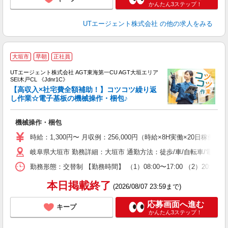
かんたん3ステップ！
UTエージェント株式会社
の他の求人をみる
大垣市
早朝
正社員
UTエージェント株式会社 AGT東海第一CU AGT大垣エリア
SEI木戸CL 《Jdnr1C》
【高収入×社宅費全額補助！】コツコツ繰り返
し作業☆電子基板の機械操作・梱包♪
る
機械操作・梱包
入
場
時給：1,300円〜 月収例：256,000円（時給×8H実働×20日稼働＋
タ
岐阜県大垣市 勤務詳細：大垣市 通勤方法：徒歩/車/自転車/電車/
休
場
勤務形態：交替制 【勤務時間】 （1）08:00〜17:00 （2）2
通
り
本日掲載終了
(2026/08/07 23:59まで)
応募画面へ進む
キープ
かんたん3ステップ！