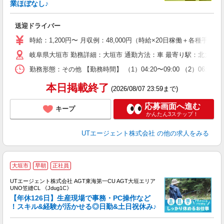
業ほぼなし♪
パ
入
送迎ドライバー
場
タ
時給：1,200円〜 月収例：48,000円（時給×20日稼働＋各種手当
休
岐阜県大垣市 勤務詳細：大垣市 通勤方法：車 最寄り駅：北大垣駅
場
通
勤務形態：その他 【勤務時間】 （1）04:20〜09:00 （2）06:30
り
本日掲載終了
(2026/08/07 23:59まで)
応募画面へ進む
キープ
かんたん3ステップ！
UTエージェント株式会社
の他の求人をみる
大垣市
早朝
正社員
UTエージェント株式会社 AGT東海第一CU AGT大垣エリア
UNO笠縫CL 《Jdug1C》
【年休126日】生産現場で事務・PC操作など
！スキル&経験が活かせる◎日勤&土日祝休み♪
部