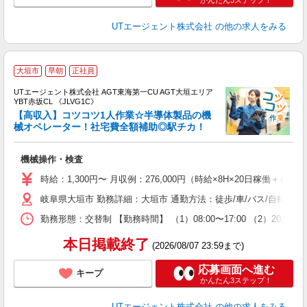
UTエージェント株式会社
の他の求人をみる
大垣市
早朝
正社員
UTエージェント株式会社 AGT東海第一CU AGT大垣エリア
YBT赤坂CL 《JLVG1C》
【高収入】コツコツ1人作業☆半導体製品の機
械オペレーター！社宅費全額補助◎駅チカ！
る
機械操作・検査
入
場
時給：1,300円〜 月収例：276,000円（時給×8H×20日稼働＋各種
タ
岐阜県大垣市 勤務詳細：大垣市 通勤方法：徒歩/車/バス/自転車/
休
場
勤務形態：交替制 【勤務時間】 （1）08:00〜17:00 （2）20
通
り
本日掲載終了
(2026/08/07 23:59まで)
応募画面へ進む
キープ
かんたん3ステップ！
UTエージェント株式会社
の他の求人をみる