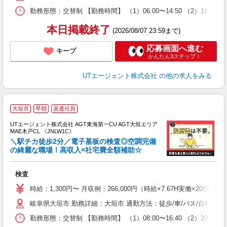
場
勤務形態：交替制 【勤務時間】 （1）06:00〜14:50 （2）18
通
り
本日掲載終了
(2026/08/07 23:59まで)
応募画面へ進む
キープ
かんたん3ステップ！
UTエージェント株式会社
の他の求人をみる
大垣市
早朝
派遣社員
UTエージェント株式会社 AGT東海第一CU AGT大垣エリア
MAE木戸CL 《JNLW1C》
＼駅チカ徒歩2分／電子基板の検査◎空調完備
の綺麗な職場！高収入×社宅費全額補助☆
る
検査
入
場
時給：1,300円〜 月収例：266,000円（時給×7.67H実働×20日稼
タ
岐阜県大垣市 勤務詳細：大垣市 通勤方法：徒歩/車/バス/自転車/
休
場
勤務形態：交替制 【勤務時間】 （1）08:00〜16:40 （2）2
通