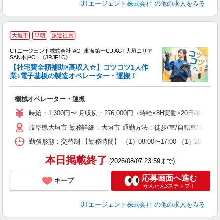
UTエージェント株式会社
の他の求人をみる
大垣市
早朝
派遣社員
UTエージェント株式会社 AGT東海第一CU AGT大垣エリア
SAN木戸CL 《JRJF1C》
【社宅費全額補助×高収入☆】コツコツ1人作
業♪電子基板の製造オペレーター・運搬！
る
機械オペレーター・運搬
入
場
時給：1,300円〜 月収例：276,000円（時給×8H実働×20日稼働＋
タ
岐阜県大垣市 勤務詳細：大垣市 通勤方法：徒歩/車/自転車/電車/
休
場
勤務形態：交替制 【勤務時間】 （1）08:00〜17:00 （1）20:
通
り
本日掲載終了
(2026/08/07 23:59まで)
応募画面へ進む
キープ
かんたん3ステップ！
UTエージェント株式会社
の他の求人をみる