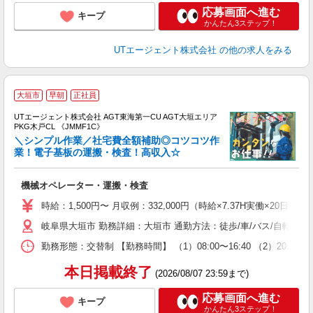
応募画面へ進む
キープ
かんたん3ステップ！
UTエージェント株式会社
の他の求人をみる
大垣市
早朝
正社員
UTエージェント株式会社 AGT東海第一CU AGT大垣エリア
PKG木戸CL 《JMMF1C》
＼シンプル作業／社宅費全額補助◎コツコツ作
業！電子基板の運搬・検査！高収入☆
る
機械オペレーター・運搬・検査
入
場
時給：1,500円〜 月収例：332,000円（時給×7.37H実働×20日稼
タ
岐阜県大垣市 勤務詳細：大垣市 通勤方法：徒歩/車/バス/自転車
休
場
勤務形態：交替制 【勤務時間】 （1）08:00〜16:40 （2）2
通
り
本日掲載終了
(2026/08/07 23:59まで)
応募画面へ進む
キープ
かんたん3ステップ！