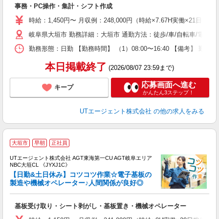
事務・PC操作・集計・シフト作成
入
場
時給：1,450円〜 月収例：248,000円（時給×7.67H実働×21日稼
タ
岐阜県大垣市 勤務詳細：大垣市 通勤方法：徒歩/車/自転車/電車/
休
場
勤務形態：日勤 【勤務時間】 （1）08:00〜16:40 【備考】 
通
り
本日掲載終了
(2026/08/07 23:59まで)
応募画面へ進む
キープ
かんたん3ステップ！
UTエージェント株式会社
の他の求人をみる
大垣市
早朝
正社員
UTエージェント株式会社 AGT東海第一CU AGT岐阜エリア
NBC大垣CL 《JYXJ1C》
【日勤&土日休み】コツコツ作業☆電子基板の
製造や機械オペレーター♪人間関係が良好◎
る
基板受け取り・シート剥がし・基板置き・機械オペレーター
入
場