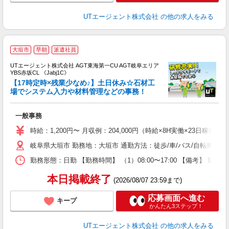
UTエージェント株式会社
の他の求人をみる
大垣市
早朝
派遣社員
UTエージェント株式会社 AGT東海第一CU AGT岐阜エリア
YBS赤坂CL 《Jabj1C》
【17時定時×残業少なめ♪】土日休み☆石材工
場でシステム入力や材料管理などの事務！
部
一般事務
入
場
時給：1,200円〜 月収例：204,000円（時給×8H実働×23日稼働＋
タ
岐阜県大垣市 勤務地：大垣市 通勤方法：徒歩/車/バス/自転車/電
休
場
勤務形態：日勤 【勤務時間】 （1）08:00〜17:00 【備考】 
通
り
本日掲載終了
(2026/08/07 23:59まで)
応募画面へ進む
キープ
かんたん3ステップ！
UTエージェント株式会社
の他の求人をみる