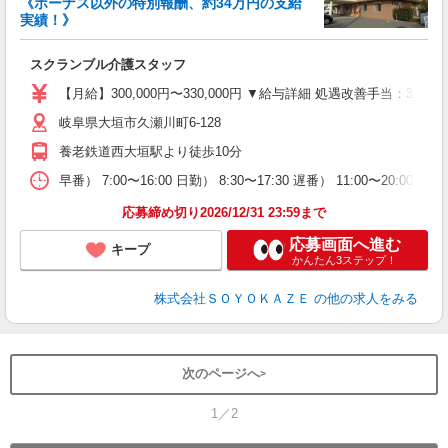
《ボーナス以外の特別報酬、約34万円の支給
実績！》
スクランブル介護スタッフ
入
中
【月給】300,000円〜330,000円 ▼給与詳細 処遇改善手当：35
り
岐阜県大垣市久瀬川町6-128
（
あ
養老鉄道西大垣駅より徒歩10分
早番） 7:00〜16:00 日勤） 8:30〜17:30 遅番） 11:00〜20:
応募締め切り2026/12/31 23:59まで
応募画面へ進む
キープ
かんたん3ステップ！
株式会社ＳＯＹＯＫＡＺＥ
の他の求人をみる
次のページへ
1／2