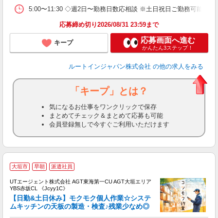
5:00〜11:30 ◇週2日〜勤務日数応相談 ※土日祝日ご勤務可能な方
応募締め切り2026/08/31 23:59まで
応募画面へ進む
キープ
かんたん3ステップ！
ルートインジャパン株式会社
の他の求人をみる
「キープ」とは？
気になるお仕事をワンクリックで保存
まとめてチェック＆まとめて応募も可能
会員登録無しで今すぐご利用いただけます
大垣市
早朝
派遣社員
UTエージェント株式会社 AGT東海第一CU AGT大垣エリア
YBS赤坂CL 《Jcyy1C》
【日勤&土日休み】モクモク個人作業☆システ
ムキッチンの天板の製造・検査♪残業少なめ◎