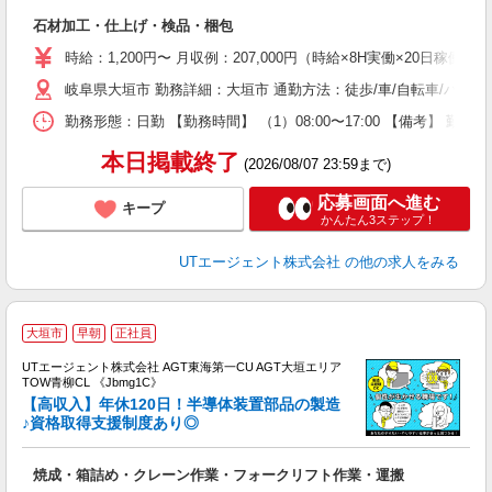
パ
石材加工・仕上げ・検品・梱包
入
場
時給：1,200円〜 月収例：207,000円（時給×8H実働×20日稼働＋
タ
岐阜県大垣市 勤務詳細：大垣市 通勤方法：徒歩/車/自転車/バス/
休
場
勤務形態：日勤 【勤務時間】 （1）08:00〜17:00 【備考】 
通
り
本日掲載終了
(2026/08/07 23:59まで)
応募画面へ進む
キープ
かんたん3ステップ！
UTエージェント株式会社
の他の求人をみる
大垣市
早朝
正社員
UTエージェント株式会社 AGT東海第一CU AGT大垣エリア
TOW青柳CL 《Jbmg1C》
【高収入】年休120日！半導体装置部品の製造
♪資格取得支援制度あり◎
部
焼成・箱詰め・クレーン作業・フォークリフト作業・運搬
入