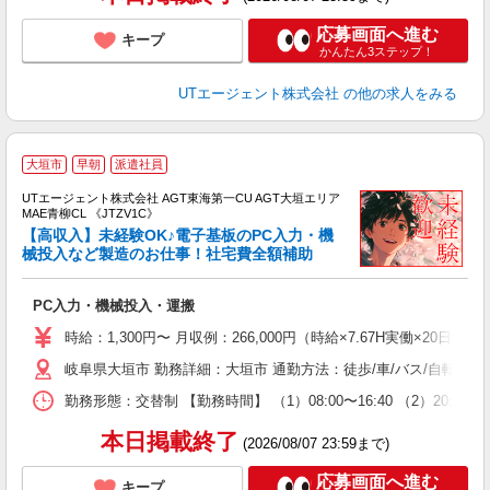
応募画面へ進む
キープ
かんたん3ステップ！
UTエージェント株式会社
の他の求人をみる
大垣市
早朝
派遣社員
UTエージェント株式会社 AGT東海第一CU AGT大垣エリア
MAE青柳CL 《JTZV1C》
【高収入】未経験OK♪電子基板のPC入力・機
械投入など製造のお仕事！社宅費全額補助
る
PC入力・機械投入・運搬
入
場
時給：1,300円〜 月収例：266,000円（時給×7.67H実働×20日稼
タ
岐阜県大垣市 勤務詳細：大垣市 通勤方法：徒歩/車/バス/自転車/
休
場
勤務形態：交替制 【勤務時間】 （1）08:00〜16:40 （2）2
通
り
本日掲載終了
(2026/08/07 23:59まで)
応募画面へ進む
キープ