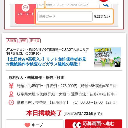
大垣市
早朝
正社員
UTエージェント株式会社 AGT東海第一CU AGT大垣エリア
NGF赤坂CL 《JQSR1C》
【土日休み×高収入♪】リフト免許保持者必見
☆機械操作や検査などガラス繊維の製造！
る
原料投入・機械操作・梱包・検査
入
場
時給：1,450円〜 月収例：275,000円（時給×8H実働×20日稼働＋
タ
岐阜県大垣市 勤務詳細：大垣市 通勤方法：徒歩/車/自転車/バイ
休
場
勤務形態：交替制 【勤務時間】 （1）08:00〜17:00 （2）17
通
り
本日掲載終了
(2026/08/07 23:59まで)
応募画面へ進む
キープ
かんたん3ステップ！