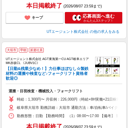
り
本日掲載終了
(2026/08/07 23:59まで)
応募画面へ進む
キープ
かんたん3ステップ！
UTエージェント株式会社
の他の求人をみる
大垣市
早朝
派遣社員
UTエージェント株式会社 AGT東海第一CU AGT岐阜エリア
MK赤坂CL 《JUBV1C》
【日勤&残業少なめ！】力仕事ほぼなし☆製鉄
材料の運搬や検査など♪フォークリフト資格者
歓迎◎
る
入
運搬・目視検査・機械投入・フォークリフト
場
タ
時給：1,300円〜 月収例：226,000円（時給×8H実働×21日稼働＋
休
岐阜県大垣市 勤務詳細：大垣市 通勤方法：車/自転車/バイク 最
場
通
勤務形態：日勤 【勤務時間】 （1）08:00〜17:00 【備考】 
り
本日掲載終了
(2026/08/07 23:59まで)