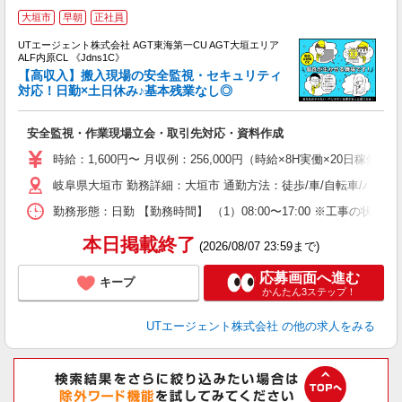
大垣市
早朝
正社員
UTエージェント株式会社 AGT東海第一CU AGT大垣エリア
ALF内原CL 《Jdns1C》
【高収入】搬入現場の安全監視・セキュリティ
対応！日勤×土日休み♪基本残業なし◎
パ
安全監視・作業現場立会・取引先対応・資料作成
入
場
時給：1,600円〜 月収例：256,000円（時給×8H実働×20日稼働
タ
岐阜県大垣市 勤務詳細：大垣市 通勤方法：徒歩/車/自転車/バイ
休
場
勤務形態：日勤 【勤務時間】 （1）08:00〜17:00 ※工事の状況
通
り
本日掲載終了
(2026/08/07 23:59まで)
応募画面へ進む
キープ
かんたん3ステップ！
UTエージェント株式会社
の他の求人をみる