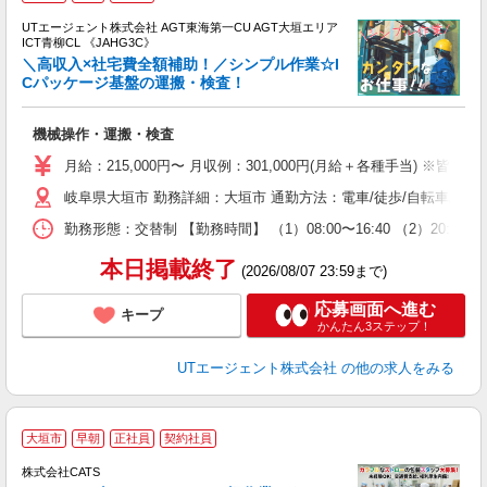
UTエージェント株式会社 AGT東海第一CU AGT大垣エリア
ICT青柳CL 《JAHG3C》
＼高収入×社宅費全額補助！／シンプル作業☆I
Cパッケージ基盤の運搬・検査！
る
機械操作・運搬・検査
入
場
月給：215,000円〜 月収例：301,000円(月給＋各種手当) ※皆勤
タ
岐阜県大垣市 勤務詳細：大垣市 通勤方法：電車/徒歩/自転車/バイ
休
場
勤務形態：交替制 【勤務時間】 （1）08:00〜16:40 （2）20:
通
り
本日掲載終了
(2026/08/07 23:59まで)
応募画面へ進む
キープ
かんたん3ステップ！
UTエージェント株式会社
の他の求人をみる
＼
大垣市
早朝
正社員
契約社員
間
入
株式会社CATS
量