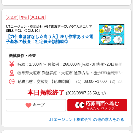
大垣市
早朝
派遣社員
UTエージェント株式会社 AGT東海第一CU AGT大垣エリア
SEI木戸CL 《JQLU1C》
【力仕事ほぼなし☆高収入】座り作業あり☆電
子基板の検査！社宅費全額補助◎
る
機械操作・検査
入
場
時給：1,300円〜 月収例：260,000円(時給×8H実働×20日稼働＋各
タ
岐阜県大垣市 勤務詳細：大垣市 通勤方法：徒歩/車/自転車/バス/
休
場
勤務形態：交替制 【勤務時間】 （1）08:00〜17:00 （2）20
通
り
本日掲載終了
(2026/08/07 23:59まで)
応募画面へ進む
キープ
かんたん3ステップ！
UTエージェント株式会社
の他の求人をみる