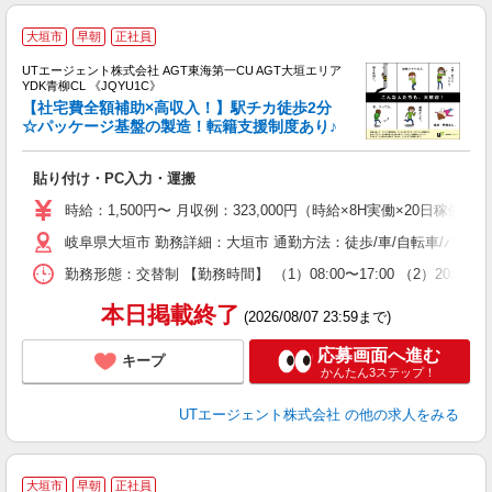
大垣市
早朝
正社員
UTエージェント株式会社 AGT東海第一CU AGT大垣エリア
YDK青柳CL 《JQYU1C》
【社宅費全額補助×高収入！】駅チカ徒歩2分
☆パッケージ基盤の製造！転籍支援制度あり♪
る
貼り付け・PC入力・運搬
入
場
時給：1,500円〜 月収例：323,000円（時給×8H実働×20日稼働＋
タ
岐阜県大垣市 勤務詳細：大垣市 通勤方法：徒歩/車/自転車/バス/
休
場
勤務形態：交替制 【勤務時間】 （1）08:00〜17:00 （2）20:
通
り
本日掲載終了
(2026/08/07 23:59まで)
応募画面へ進む
キープ
かんたん3ステップ！
UTエージェント株式会社
の他の求人をみる
大垣市
早朝
正社員