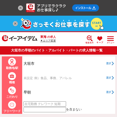
東海
の求人
▼エリア変更
大垣市の早朝のバイト・アルバイト・パートの求人情報一覧
大垣市
選択
勤務地/駅
未設定
例）食品、事務、アパレル
選択
職種
早朝
選択
こだわり
を含まない
フリーワード