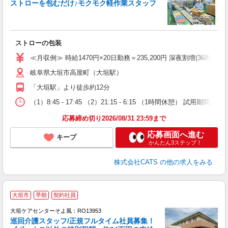
ストローを包むだけ♪モクモク軽作業スタッフ
卒
中
休
朝
ストローの包装
ニ
K.
≪月収例≫ 時給1470円×20日勤務＝235,200円 深夜割増(368円)×60時
岐阜県大垣市高屋町（大垣駅）
「大垣駅」より徒歩約12分
（1）8:45 - 17:45 （2）21:15 - 6:15 （1時間休憩） 
応募締め切り2026/08/31 23:59まで
応募画面へ進む
キープ
かんたん3ステップ！
株式会社CATS
の他の求人をみる
大垣市
早朝
契約社員
大垣ケアセンターそよ風：RO13953
巡回介護スタッフ/正規フルタイム社員募集！