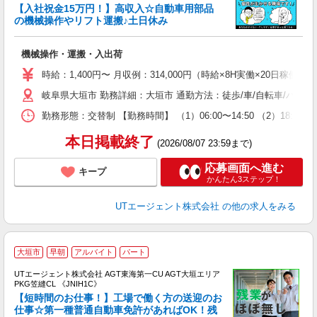
【入社祝金15万円！】高収入☆自動車用部品
の機械操作やリフト運搬♪土日休み
る
機械操作・運搬・入出荷
入
場
時給：1,400円〜 月収例：314,000円（時給×8H実働×20日稼働＋
タ
岐阜県大垣市 勤務詳細：大垣市 通勤方法：徒歩/車/自転車/バイ
休
場
勤務形態：交替制 【勤務時間】 （1）06:00〜14:50 （2）18
通
り
本日掲載終了
(2026/08/07 23:59まで)
応募画面へ進む
キープ
かんたん3ステップ！
UTエージェント株式会社
の他の求人をみる
大垣市
早朝
アルバイト
パート
UTエージェント株式会社 AGT東海第一CU AGT大垣エリア
PKG笠縫CL 《JNIH1C》
【短時間のお仕事！】工場で働く方の送迎のお
仕事☆第一種普通自動車免許があればOK！残