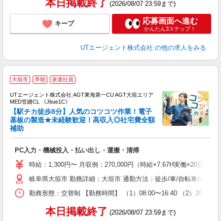
本日掲載終了
(2026/08/07 23:59まで)
応募画面へ進む
キープ
かんたん3ステップ！
UTエージェント株式会社
の他の求人をみる
大垣市
早朝
派遣社員
UTエージェント株式会社 AGT東海第一CU AGT大垣エリア
MED笠縫CL 《Jbue1C》
【駅チカ徒歩8分】人気のコツコツ作業！電子
基板の製造★未経験歓迎！高収入◎社宅費全額
補助
る
入
PC入力・機械投入・払い出し・運搬・清掃
場
タ
時給：1,300円〜 月収例：270,000円（時給×7.67H実働×20日稼
休
岐阜県大垣市 勤務詳細：大垣市 通勤方法：徒歩/車/自転車/バス/
場
通
勤務形態：交替制 【勤務時間】 （1）08:00〜16:40 （2）2
り
本日掲載終了
(2026/08/07 23:59まで)