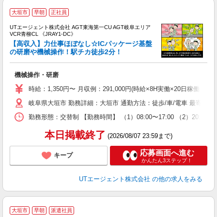
大垣市
早朝
正社員
UTエージェント株式会社 AGT東海第一CU AGT岐阜エリア
VCR青柳CL 《JRAY1-DC》
【高収入】力仕事ほぼなし☆ICパッケージ基盤
の研磨や機械操作！駅チカ徒歩2分！
る
機械操作・研磨
入
場
時給：1,350円〜 月収例：291,000円(時給×8H実働×20日稼働＋各
タ
岐阜県大垣市 勤務詳細：大垣市 通勤方法：徒歩/車/電車 最寄り
休
場
勤務形態：交替制 【勤務時間】 （1）08:00〜17:00 （2）20:
通
り
本日掲載終了
(2026/08/07 23:59まで)
応募画面へ進む
キープ
かんたん3ステップ！
UTエージェント株式会社
の他の求人をみる
大垣市
早朝
派遣社員