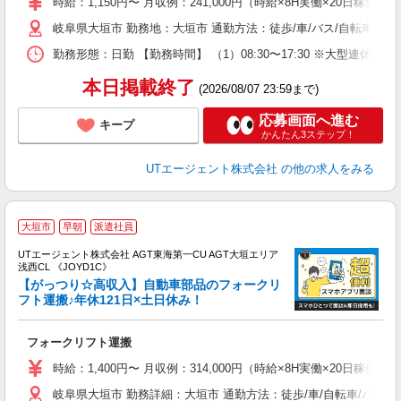
時給：1,150円〜 月収例：241,000円（時給×8H実働×20日稼働＋
タ
岐阜県大垣市 勤務地：大垣市 通勤方法：徒歩/車/バス/自転車/電
休
場
勤務形態：日勤 【勤務時間】 （1）08:30〜17:30 ※大型連
通
り
本日掲載終了
(2026/08/07 23:59まで)
応募画面へ進む
キープ
かんたん3ステップ！
UTエージェント株式会社
の他の求人をみる
大垣市
早朝
派遣社員
UTエージェント株式会社 AGT東海第一CU AGT大垣エリア
浅西CL 《JOYD1C》
【がっつり☆高収入】自動車部品のフォークリ
フト運搬♪年休121日×土日休み！
部
フォークリフト運搬
入
場
時給：1,400円〜 月収例：314,000円（時給×8H実働×20日稼働＋
タ
岐阜県大垣市 勤務詳細：大垣市 通勤方法：徒歩/車/自転車/バイ
休