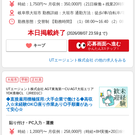
場
時給：1,750円〜 月収例：350,000円（21日稼働＋残業20時間/月
タ
岐阜県大垣市 勤務詳細：大垣市 通勤方法：徒歩/車/自転車/電車/
休
場
勤務形態：交替制 【勤務時間】 （1）08:00〜16:40 （2）08:0
通
り
本日掲載終了
(2026/08/07 23:59まで)
応募画面へ進む
キープ
かんたん3ステップ！
UTエージェント株式会社
の他の求人をみる
大垣市
早朝
正社員
UTエージェント株式会社 AGT東海第一CU AGT大垣エリア
YDK青柳CL 《JRED1C》
◆直接雇用積極採用♪大手企業で働ける◆高収
入☆未経験OK◎座り作業あり◎手順書があっ
て安心☆
る
入
貼り付け・PC入力・運搬
場
タ
時給：1,200円〜 月収例：258,000円（時給×8H実働×20日稼働＋