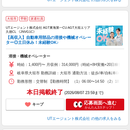
大垣市
早朝
派遣社員
UTエージェント株式会社 AGT東海第一CU AGT大垣エリア
久徳CL 《JNVG1C》
【高収入】自動車用部品の溶接や機械オペレー
ター◎土日休み！未経験OK♪
る
溶接・機械オペレーター
入
場
時給：1,400円〜 月収例：314,000円（時給×8H実働×20日稼働＋
タ
岐阜県大垣市 勤務詳細：大垣市 通勤方法：徒歩/車/自転車/バイク
休
場
勤務形態：交替制 【勤務時間】 （1）06:00〜14:50 （2）18
通
り
本日掲載終了
(2026/08/07 23:59まで)
応募画面へ進む
キープ
かんたん3ステップ！
UTエージェント株式会社
の他の求人をみる