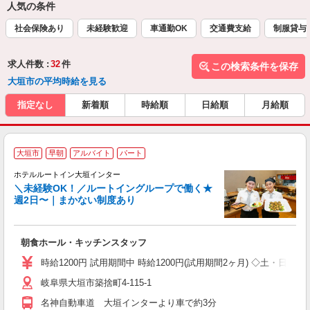
人気の条件
社会保険あり
未経験歓迎
車通勤OK
交通費支給
制服貸与
求人件数 :
32
件
この検索条件を保存
大垣市の平均時給を見る
指定なし
新着順
時給順
日給順
月給順
大垣市
早朝
アルバイト
パート
ホテルルートイン大垣インター
＼未経験OK！／ルートイングループで働く★
週2日〜｜まかない制度あり
履
迎
躍
朝食ホール・キッチンスタッフ
早
保
時給1200円 試用期間中 時給1200円(試用期間2ヶ月) ◇土・日・
資
岐阜県大垣市築捨町4-115-1
名神自動車道 大垣インターより車で約3分