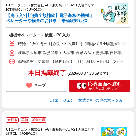
UTエージェント株式会社 AGT東海第一CU AGT大垣エリア
ICT笠縫CL 《JUVO1C》
【高収入×社宅費全額補助】電子基板の機械オ
ペレーターや検査のお仕事！未経験歓迎◎
る
機械オペレーター・検査・PC入力
入
場
時給：1,500円〜 月収例：325,000円（時給×7.67H実働×19日稼
タ
岐阜県大垣市 勤務詳細：大垣市 通勤方法：徒歩/車/自転車/バス/
休
場
勤務形態：交替制 【勤務時間】 （1）08:00〜16:40 （2）20:
通
り
本日掲載終了
(2026/08/07 23:59まで)
応募画面へ進む
キープ
かんたん3ステップ！
UTエージェント株式会社
の他の求人をみる
大垣市
早朝
派遣社員
UTエージェント株式会社 AGT東海第一CU AGT大垣エリア
浅西CL 《JOBW1C》