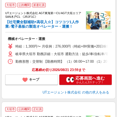
大垣市
公的機関
派遣社員
UTエージェント株式会社 AGT東海第一CU AGT大垣エリア
SAN木戸CL 《JRJF1C》
【社宅費全額補助×高収入☆】コツコツ1人作
業♪電子基板の製造オペレーター・運搬！
る
機械オペレーター・運搬
入
場
時給：1,300円〜 月収例：276,000円（時給×8H実働×20日稼働＋
タ
岐阜県大垣市 勤務詳細：大垣市 通勤方法：徒歩/車/自転車/電車/
休
場
勤務形態：交替制 【勤務時間】 （1）08:00〜17:00 （1）20:
通
り
応募締め切り2026/08/21 23:59まで
応募画面へ進む
キープ
かんたん3ステップ！
UTエージェント株式会社
の他の求人をみる
大垣市
公的機関
正社員