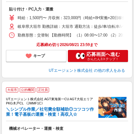
る
貼り付け・PC入力・運搬
入
場
時給：1,500円〜 月収例：323,000円（時給×8H実働×20日稼働＋
タ
岐阜県大垣市 勤務詳細：大垣市 通勤方法：徒歩/車/自転車/バス/
休
場
勤務形態：交替制 【勤務時間】 （1）08:00〜17:00 （2）20:
通
り
応募締め切り2026/08/21 23:59まで
応募画面へ進む
キープ
かんたん3ステップ！
UTエージェント株式会社
の他の求人をみる
大垣市
公的機関
正社員
UTエージェント株式会社 AGT東海第一CU AGT大垣エリア
PKG木戸CL 《JMMF1C》
＼シンプル作業／社宅費全額補助◎コツコツ作
業！電子基板の運搬・検査！高収入☆
る
機械オペレーター・運搬・検査
入