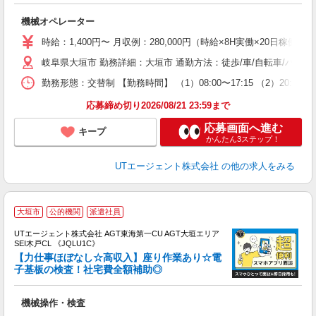
る
機械オペレーター
入
場
時給：1,400円〜 月収例：280,000円（時給×8H実働×20日稼働＋
タ
岐阜県大垣市 勤務詳細：大垣市 通勤方法：徒歩/車/自転車/バイク
休
場
勤務形態：交替制 【勤務時間】 （1）08:00〜17:15 （2）20:
通
り
応募締め切り2026/08/21 23:59まで
応募画面へ進む
キープ
かんたん3ステップ！
UTエージェント株式会社
の他の求人をみる
大垣市
公的機関
派遣社員
UTエージェント株式会社 AGT東海第一CU AGT大垣エリア
SEI木戸CL 《JQLU1C》
【力仕事ほぼなし☆高収入】座り作業あり☆電
子基板の検査！社宅費全額補助◎
る
機械操作・検査
入