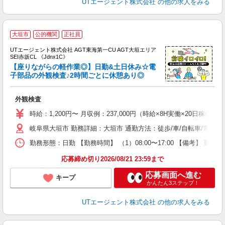
UTエージェント株式会社
の他の求人をみる
大垣市
公的機関
正社員
UTエージェント株式会社 AGT東海第一CU AGT大垣エリア
SEI赤坂CL 《Jdnx1C》
【座りながらの軽作業◎】日勤&土日休み☆電
子部品の外観検査♪2時間ごとに休憩あり◎
る
外観検査
入
場
時給：1,200円〜 月収例：237,000円（時給×8H実働×20日稼働＋
タ
岐阜県大垣市 勤務詳細：大垣市 通勤方法：徒歩/車/自転車/電車/
休
場
勤務形態：日勤 【勤務時間】 （1）08:00〜17:00 【備考】 
通
り
応募締め切り2026/08/21 23:59まで
応募画面へ進む
キープ
かんたん3ステップ！
UTエージェント株式会社
の他の求人をみる