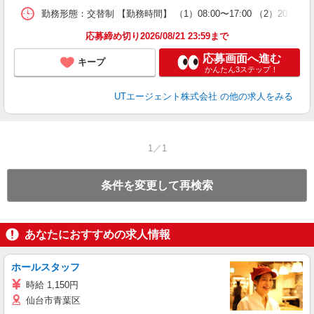
場
勤務形態：交替制 【勤務時間】 （1）08:00〜17:00 （2）2
通
り
応募締め切り2026/08/21 23:59まで
応募画面へ進む
キープ
かんたん3ステップ！
UTエージェント株式会社
の他の求人をみる
1／1
条件を変更して再検索
あなたにおすすめの求人情報
ホールスタッフ
時給 1,150円
仙台市青葉区