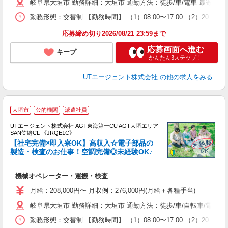
岐阜県大垣市 勤務詳細：大垣市 通勤方法：徒歩/車/電車 最寄り
場
通
勤務形態：交替制 【勤務時間】 （1）08:00〜17:00 （2）20:
り
応募締め切り2026/08/21 23:59まで
応募画面へ進む
キープ
かんたん3ステップ！
UTエージェント株式会社
の他の求人をみる
大垣市
公的機関
派遣社員
UTエージェント株式会社 AGT東海第一CU AGT大垣エリア
SAN笠縫CL 《JRQE1C》
【社宅完備×即入寮OK】高収入☆電子部品の
製造・検査のお仕事！空調完備◎未経験OK♪
パ
機械オペレーター・運搬・検査
入
場
月給：208,000円〜 月収例：276,000円(月給＋各種手当)
タ
岐阜県大垣市 勤務詳細：大垣市 通勤方法：徒歩/車/自転車/電車/
休
場
勤務形態：交替制 【勤務時間】 （1）08:00〜17:00 （2）20:
通