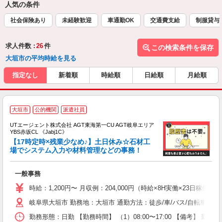
人気の条件
社会保険あり
未経験歓迎
車通勤OK
交通費支給
制服貸与
求人件数 :
26
件
この検索条件を保存
大垣市の平均時給を見る
指定なし
新着順
時給順
日給順
月給順
大垣市
公的機関
派遣社員
UTエージェント株式会社 AGT東海第一CU AGT岐阜エリア
YBS赤坂CL 《Jabj1C》
【17時定時×残業少なめ♪】土日休み☆石材工
場でシステム入力や材料管理などの事務！
パ
一般事務
入
場
時給：1,200円〜 月収例：204,000円（時給×8H実働×23日稼働＋
タ
岐阜県大垣市 勤務地：大垣市 通勤方法：徒歩/車/バス/自転車/電
休
場
勤務形態：日勤 【勤務時間】 （1）08:00〜17:00 【備考】 
通