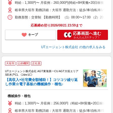
場
時給：1,300円〜 月収例：260,000円(時給×8H実働×20日稼働＋各
タ
岐阜県大垣市 勤務詳細：大垣市 通勤方法：徒歩/車/自転車/バス/
休
場
勤務形態：交替制 【勤務時間】 （1）08:00〜17:00 （2）20
通
り
応募締め切り2026/08/21 23:59まで
応募画面へ進む
キープ
かんたん3ステップ！
UTエージェント株式会社
の他の求人をみる
大垣市
公的機関
正社員
UTエージェント株式会社 AGT東海第一CU AGT大垣エリア
SEI木戸CL 《Jdnr1C》
【高収入×社宅費全額補助！】コツコツ繰り返
し作業☆電子基板の機械操作・梱包♪
る
機械操作・梱包
入
場
時給：1,300円〜 月収例：256,000円（時給×8H実働×20日稼働＋
タ
岐阜県大垣市 勤務詳細：大垣市 通勤方法：徒歩/車/自転車/電車/
休