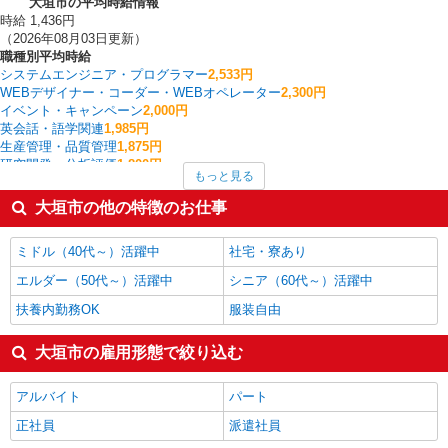
大垣市の平均時給情報
時給 1,436円
（2026年08月03日更新）
職種別平均時給
システムエンジニア・プログラマー
2,533円
WEBデザイナー・コーダー・WEBオペレーター
2,300円
イベント・キャンペーン
2,000円
英会話・語学関連
1,985円
生産管理・品質管理
1,875円
研究開発・分析評価
1,800円
もっと見る
看護師・保健師・看護助手・助産師
1,666円
建物管理・設備管理・マンション管理員
1,600円
大垣市の他の特徴のお仕事
法人営業
1,500円
製造・組立・加工
1,484円
ミドル（40代～）活躍中
社宅・寮あり
大垣市の他の職種の平均時給を見る
エルダー（50代～）活躍中
シニア（60代～）活躍中
扶養内勤務OK
服装自由
大垣市の雇用形態で絞り込む
アルバイト
パート
正社員
派遣社員