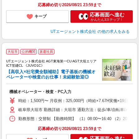
り
応募締め切り2026/08/21 23:59まで
応募画面へ進む
キープ
かんたん3ステップ！
UTエージェント株式会社
の他の求人をみる
大垣市
公的機関
派遣社員
UTエージェント株式会社 AGT東海第一CU AGT大垣エリア
ICT笠縫CL 《JUVO1C》
【高収入×社宅費全額補助】電子基板の機械オ
ペレーターや検査のお仕事！未経験歓迎◎
る
機械オペレーター・検査・PC入力
入
場
時給：1,500円〜 月収例：325,000円（時給×7.67H実働×19日稼
タ
岐阜県大垣市 勤務詳細：大垣市 通勤方法：徒歩/車/自転車/バス/
休
場
勤務形態：交替制 【勤務時間】 （1）08:00〜16:40 （2）20:
通
り
応募締め切り2026/08/21 23:59まで
応募画面へ進む