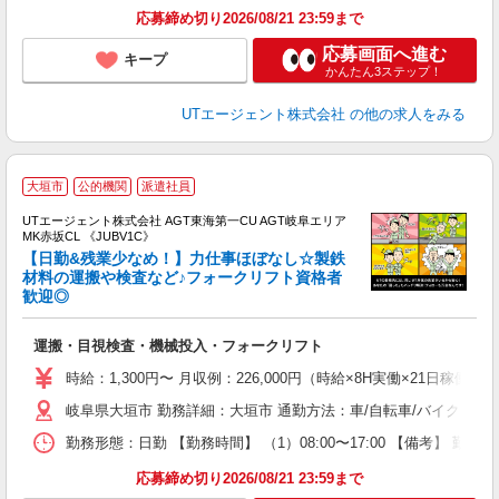
り
応募締め切り2026/08/21 23:59まで
応募画面へ進む
キープ
かんたん3ステップ！
UTエージェント株式会社
の他の求人をみる
大垣市
公的機関
派遣社員
UTエージェント株式会社 AGT東海第一CU AGT岐阜エリア
MK赤坂CL 《JUBV1C》
【日勤&残業少なめ！】力仕事ほぼなし☆製鉄
材料の運搬や検査など♪フォークリフト資格者
歓迎◎
る
入
運搬・目視検査・機械投入・フォークリフト
場
タ
時給：1,300円〜 月収例：226,000円（時給×8H実働×21日稼働＋
休
岐阜県大垣市 勤務詳細：大垣市 通勤方法：車/自転車/バイク 最
場
通
勤務形態：日勤 【勤務時間】 （1）08:00〜17:00 【備考】 
り
応募締め切り2026/08/21 23:59まで