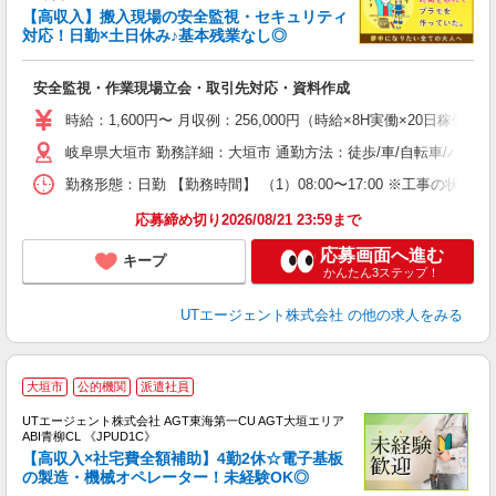
【高収入】搬入現場の安全監視・セキュリティ
対応！日勤×土日休み♪基本残業なし◎
パ
安全監視・作業現場立会・取引先対応・資料作成
入
場
時給：1,600円〜 月収例：256,000円（時給×8H実働×20日稼働
タ
岐阜県大垣市 勤務詳細：大垣市 通勤方法：徒歩/車/自転車/バイ
休
場
勤務形態：日勤 【勤務時間】 （1）08:00〜17:00 ※工事の状況
通
り
応募締め切り2026/08/21 23:59まで
応募画面へ進む
キープ
かんたん3ステップ！
UTエージェント株式会社
の他の求人をみる
大垣市
公的機関
派遣社員
UTエージェント株式会社 AGT東海第一CU AGT大垣エリア
ABI青柳CL 《JPUD1C》
【高収入×社宅費全額補助】4勤2休☆電子基板
の製造・機械オペレーター！未経験OK◎