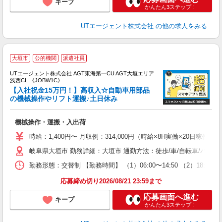
キープ
かんたん3ステップ！
UTエージェント株式会社
の他の求人をみる
大垣市
公的機関
派遣社員
UTエージェント株式会社 AGT東海第一CU AGT大垣エリア
浅西CL 《JOBW1C》
【入社祝金15万円！】高収入☆自動車用部品
の機械操作やリフト運搬♪土日休み
る
機械操作・運搬・入出荷
入
場
時給：1,400円〜 月収例：314,000円（時給×8H実働×20日稼働＋
タ
岐阜県大垣市 勤務詳細：大垣市 通勤方法：徒歩/車/自転車/バイ
休
場
勤務形態：交替制 【勤務時間】 （1）06:00〜14:50 （2）18
通
り
応募締め切り2026/08/21 23:59まで
応募画面へ進む
キープ
かんたん3ステップ！