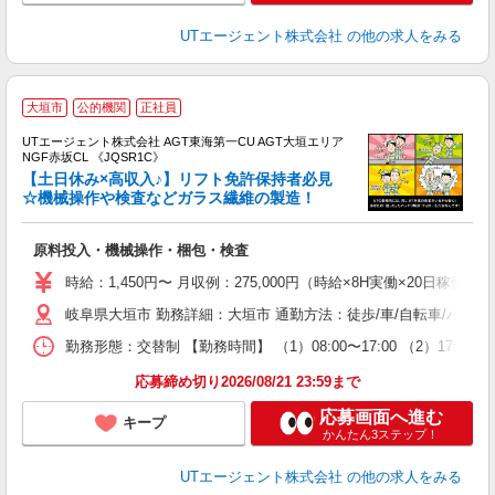
UTエージェント株式会社
の他の求人をみる
大垣市
公的機関
正社員
UTエージェント株式会社 AGT東海第一CU AGT大垣エリア
NGF赤坂CL 《JQSR1C》
【土日休み×高収入♪】リフト免許保持者必見
☆機械操作や検査などガラス繊維の製造！
る
原料投入・機械操作・梱包・検査
入
場
時給：1,450円〜 月収例：275,000円（時給×8H実働×20日稼働＋
タ
岐阜県大垣市 勤務詳細：大垣市 通勤方法：徒歩/車/自転車/バイ
休
場
勤務形態：交替制 【勤務時間】 （1）08:00〜17:00 （2）17
通
り
応募締め切り2026/08/21 23:59まで
応募画面へ進む
キープ
かんたん3ステップ！
UTエージェント株式会社
の他の求人をみる