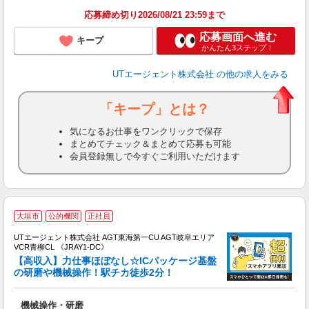
り
応募締め切り2026/08/21 23:59まで
応募画面へ進む
キープ
かんたん3ステップ！
UTエージェント株式会社
の他の求人をみる
「キープ」とは？
気になるお仕事をワンクリックで保存
まとめてチェック＆まとめて応募も可能
会員登録無しで今すぐご利用いただけます
大垣市
公的機関
正社員
UTエージェント株式会社 AGT東海第一CU AGT岐阜エリア
VCR青柳CL 《JRAY1-DC》
【高収入】力仕事ほぼなし☆ICパッケージ基盤
の研磨や機械操作！駅チカ徒歩2分！
る
機械操作・研磨
入