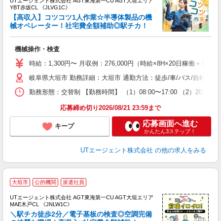
UTエージェント株式会社 AGT東海第一CU AGT大垣エリア
YBT赤坂CL 《JLVG1C》
【高収入】コツコツ1人作業☆半導体製品の機
械オペレーター！社宅費全額補助◎駅チカ！
る
機械操作・検査
入
場
時給：1,300円〜 月収例：276,000円（時給×8H×20日稼働＋各種
タ
岐阜県大垣市 勤務詳細：大垣市 通勤方法：徒歩/車/バス/自転車/
休
場
勤務形態：交替制 【勤務時間】 （1）08:00〜17:00 （2）20
通
り
応募締め切り2026/08/21 23:59まで
応募画面へ進む
キープ
かんたん3ステップ！
UTエージェント株式会社
の他の求人をみる
大垣市
公的機関
派遣社員
UTエージェント株式会社 AGT東海第一CU AGT大垣エリア
MAE木戸CL 《JNLW1C》
＼駅チカ徒歩2分／電子基板の検査◎空調完備