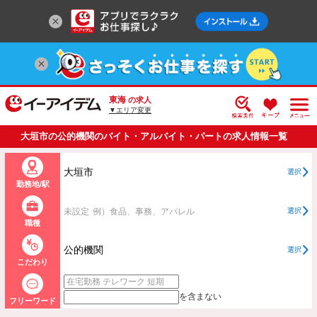
東海
の求人
▼エリア変更
大垣市の公的機関のバイト・アルバイト・パートの求人情報一覧
大垣市
選択
勤務地/駅
未設定
例）食品、事務、アパレル
選択
職種
公的機関
選択
こだわり
を含まない
フリーワード