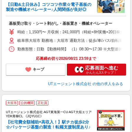
【日勤&土日休み】コツコツ作業☆電子基板の
製造や機械オペレーター♪人間関係が良好◎
る
基板受け取り・シート剥がし・基板置き・機械オペレーター
入
場
時給：1,150円〜 月収例：241,000円（時給×8H実働×20日稼働＋
タ
岐阜県大垣市 勤務地：大垣市 通勤方法：徒歩/車/バス/自転車/電
休
場
勤務形態：日勤 【勤務時間】 （1）08:30〜17:30 ※大型連
通
り
応募締め切り2026/08/21 23:59まで
応募画面へ進む
キープ
かんたん3ステップ！
UTエージェント株式会社
の他の求人をみる
大垣市
公的機関
正社員
UTエージェント株式会社 AGT東海第一CU AGT大垣エリア
YDK青柳CL 《JQYU1C》
【社宅費全額補助×高収入！】駅チカ徒歩2分
☆パッケージ基盤の製造！転籍支援制度あり♪