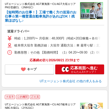
UTエージェント株式会社 AGT東海第一CU AGT大垣エリア
PKG笠縫CL 《JNIH1C》
【短時間のお仕事！】工場で働く方の送迎のお
仕事☆第一種普通自動車免許があればOK！残
業ほぼなし♪
パ
入
送迎ドライバー
場
タ
時給：1,200円〜 月収例：48,000円（時給×20日稼働＋各種手当
休
岐阜県大垣市 勤務詳細：大垣市 通勤方法：車 最寄り駅：北大垣駅
場
通
勤務形態：その他 【勤務時間】 （1）04:20〜09:00 （2）06:30
り
応募締め切り2026/08/21 23:59まで
応募画面へ進む
キープ
かんたん3ステップ！
UTエージェント株式会社
の他の求人をみる
大垣市
公的機関
正社員
UTエージェント株式会社 AGT東海第一CU AGT岐阜エリア
NBC大垣CL 《JYXJ1C》