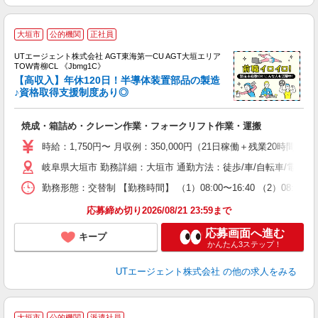
大垣市
公的機関
正社員
UTエージェント株式会社 AGT東海第一CU AGT大垣エリア
TOW青柳CL 《Jbmg1C》
【高収入】年休120日！半導体装置部品の製造
♪資格取得支援制度あり◎
パ
焼成・箱詰め・クレーン作業・フォークリフト作業・運搬
入
場
時給：1,750円〜 月収例：350,000円（21日稼働＋残業20時間/月
タ
岐阜県大垣市 勤務詳細：大垣市 通勤方法：徒歩/車/自転車/電車/
休
場
勤務形態：交替制 【勤務時間】 （1）08:00〜16:40 （2）08:0
通
り
応募締め切り2026/08/21 23:59まで
応募画面へ進む
キープ
かんたん3ステップ！
UTエージェント株式会社
の他の求人をみる
大垣市
公的機関
派遣社員