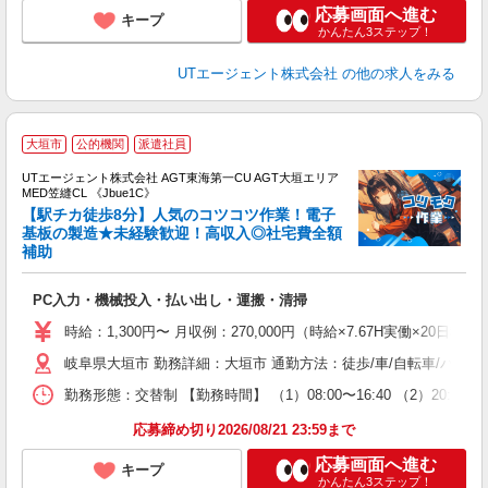
応募画面へ進む
キープ
かんたん3ステップ！
UTエージェント株式会社
の他の求人をみる
大垣市
公的機関
派遣社員
UTエージェント株式会社 AGT東海第一CU AGT大垣エリア
MED笠縫CL 《Jbue1C》
【駅チカ徒歩8分】人気のコツコツ作業！電子
基板の製造★未経験歓迎！高収入◎社宅費全額
補助
る
入
PC入力・機械投入・払い出し・運搬・清掃
場
タ
時給：1,300円〜 月収例：270,000円（時給×7.67H実働×20日稼
休
岐阜県大垣市 勤務詳細：大垣市 通勤方法：徒歩/車/自転車/バス/
場
通
勤務形態：交替制 【勤務時間】 （1）08:00〜16:40 （2）2
り
応募締め切り2026/08/21 23:59まで
応募画面へ進む
キープ
かんたん3ステップ！