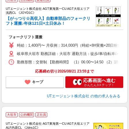
UTエージェント株式会社 AGT東海第一CU AGT大垣エリア
浅西CL 《JOYD1C》
【がっつり☆高収入】自動車部品のフォークリ
フト運搬♪年休121日×土日休み！
部
フォークリフト運搬
入
場
時給：1,400円〜 月収例：314,000円（時給×8H実働×20日稼働＋
タ
岐阜県大垣市 勤務詳細：大垣市 通勤方法：徒歩/車/自転車/バイ
休
場
勤務形態：交替制 【勤務時間】 （1）06:00〜14:50 （2）18
通
り
応募締め切り2026/08/21 23:59まで
応募画面へ進む
キープ
かんたん3ステップ！
UTエージェント株式会社
の他の求人をみる
大垣市
公的機関
正社員
UTエージェント株式会社 AGT東海第一CU AGT大垣エリア
ALF内原CL 《Jdns1C》