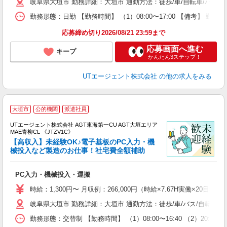
岐阜県大垣市 勤務詳細：大垣市 通勤方法：徒歩/車/自転車/バス/
休
場
勤務形態：日勤 【勤務時間】 （1）08:00〜17:00 【備考】 
通
り
応募締め切り2026/08/21 23:59まで
応募画面へ進む
キープ
かんたん3ステップ！
UTエージェント株式会社
の他の求人をみる
大垣市
公的機関
派遣社員
UTエージェント株式会社 AGT東海第一CU AGT大垣エリア
MAE青柳CL 《JTZV1C》
【高収入】未経験OK♪電子基板のPC入力・機
械投入など製造のお仕事！社宅費全額補助
る
PC入力・機械投入・運搬
入
場
時給：1,300円〜 月収例：266,000円（時給×7.67H実働×20日稼
タ
岐阜県大垣市 勤務詳細：大垣市 通勤方法：徒歩/車/バス/自転車/
休
場
勤務形態：交替制 【勤務時間】 （1）08:00〜16:40 （2）2
通