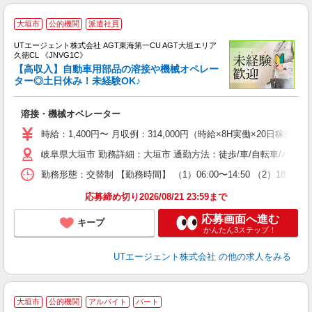
大垣市
公的機関
派遣社員
UTエージェント株式会社 AGT東海第一CU AGT大垣エリア
久徳CL 《JNVG1C》
【高収入】自動車用部品の溶接や機械オペレー
ター◎土日休み！未経験OK♪
る
溶接・機械オペレーター
入
場
時給：1,400円〜 月収例：314,000円（時給×8H実働×20日稼働＋
タ
岐阜県大垣市 勤務詳細：大垣市 通勤方法：徒歩/車/自転車/バイク
休
場
勤務形態：交替制 【勤務時間】 （1）06:00〜14:50 （2）18
通
り
応募締め切り2026/08/21 23:59まで
応募画面へ進む
キープ
かんたん3ステップ！
UTエージェント株式会社
の他の求人をみる
大垣市
公的機関
アルバイト
パート