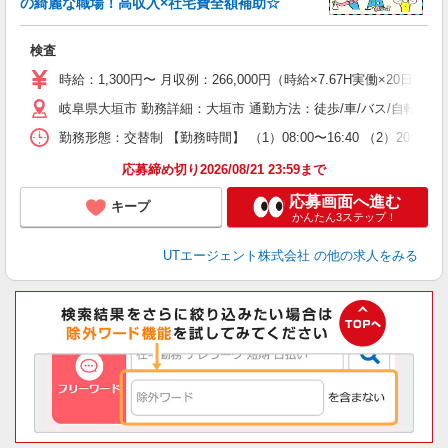
の綺麗な職場！高収入×社宅費全額補助☆
る
検査
入
場
時給：1,300円〜 月収例：266,000円（時給×7.67H実働×20日稼
タ
岐阜県大垣市 勤務詳細：大垣市 通勤方法：徒歩/車/バス/自転車/
休
場
勤務形態：交替制 【勤務時間】 （1）08:00〜16:40 （2）2
通
り
応募締め切り2026/08/21 23:59まで
応募画面へ進む
キープ
かんたん3ステップ！
UTエージェント株式会社
の他の求人をみる