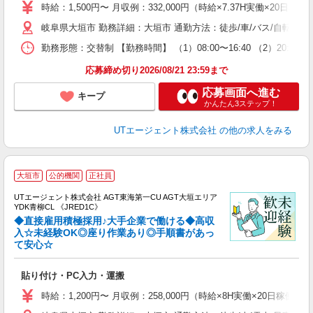
場
時給：1,500円〜 月収例：332,000円（時給×7.37H実働×20日稼
タ
岐阜県大垣市 勤務詳細：大垣市 通勤方法：徒歩/車/バス/自転車
休
場
勤務形態：交替制 【勤務時間】 （1）08:00〜16:40 （2）2
通
り
応募締め切り2026/08/21 23:59まで
応募画面へ進む
キープ
かんたん3ステップ！
UTエージェント株式会社
の他の求人をみる
大垣市
公的機関
正社員
UTエージェント株式会社 AGT東海第一CU AGT大垣エリア
YDK青柳CL 《JRED1C》
◆直接雇用積極採用♪大手企業で働ける◆高収
入☆未経験OK◎座り作業あり◎手順書があっ
て安心☆
る
入
貼り付け・PC入力・運搬
場
タ
時給：1,200円〜 月収例：258,000円（時給×8H実働×20日稼働＋
休