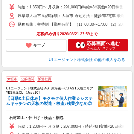
場
時給：1,350円〜 月収例：291,000円(時給×8H実働×20日稼働＋各
タ
岐阜県大垣市 勤務詳細：大垣市 通勤方法：徒歩/車/電車 最寄り
休
場
勤務形態：交替制 【勤務時間】 （1）08:00〜17:00 （2）20:
通
り
応募締め切り2026/08/21 23:59まで
応募画面へ進む
キープ
かんたん3ステップ！
UTエージェント株式会社
の他の求人をみる
大垣市
公的機関
派遣社員
UTエージェント株式会社 AGT東海第一CU AGT大垣エリア
YBS赤坂CL 《Jcyy1C》
【日勤&土日休み】モクモク個人作業☆システ
ムキッチンの天板の製造・検査♪残業少なめ◎
パ
石材加工・仕上げ・検品・梱包
入
場
時給：1,200円〜 月収例：207,000円（時給×8H実働×20日稼働＋
タ