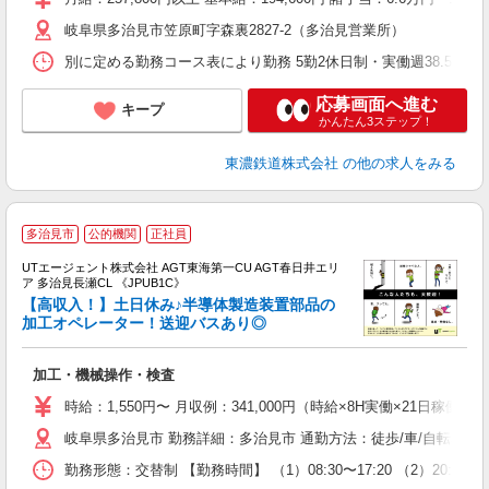
岐阜県多治見市笠原町字森裏2827-2（多治見営業所）
り
別に定める勤務コース表により勤務 5勤2休日制・実働週38.5時
応募画面へ進む
キープ
かんたん3ステップ！
東濃鉄道株式会社
の他の求人をみる
多治見市
公的機関
正社員
UTエージェント株式会社 AGT東海第一CU AGT春日井エリ
ア 多治見長瀬CL 《JPUB1C》
【高収入！】土日休み♪半導体製造装置部品の
加工オペレーター！送迎バスあり◎
る
加工・機械操作・検査
入
場
時給：1,550円〜 月収例：341,000円（時給×8H実働×21日稼働＋
タ
岐阜県多治見市 勤務詳細：多治見市 通勤方法：徒歩/車/自転車/バ
休
場
勤務形態：交替制 【勤務時間】 （1）08:30〜17:20 （2）20
通