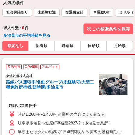
人気の条件
社会保険あり
未経験歓迎
交通費支給
車通勤OK
ミドル（
求人件数 :
6
件
この検索条件を保存
多治見市の平均時給を見る
指定なし
新着順
時給順
日給順
月給順
多治見市
公的機関
アルバイト
相
東濃鉄道株式会社
入
路線バス運転手/名鉄グループ/未経験可/大型二
内
種免許所持者/短時間/多治見市
路線バス運転手
時給1,260円〜1,480円 ※勤務の内容により異なる
岐阜県多治見市笠原町字森裏2827-2（多治見営業所）
早朝または夕方の勤務で1日4時間以内 ※実際の勤務時刻については、