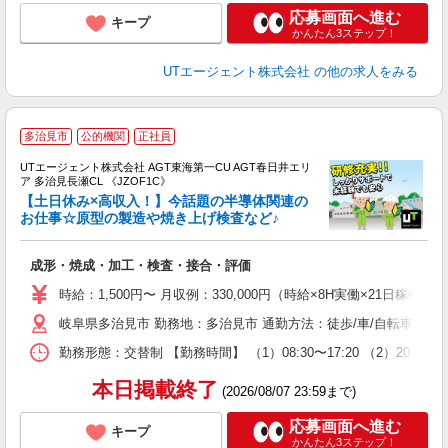
応募画面へ進む
キープ
かんたん3ステップ！
UTエージェント株式会社
の他の求人をみる
多治見市
公的機関
正社員
UTエージェント株式会社 AGT東海第一CU AGT春日井エリ
ア 多治見長瀬CL 《JZOF1C》
【土日休み×高収入！】今話題の半導体関連の
お仕事☆原型の製造や焼き上げ検査など♪
る
成形・焼成・加工・検査・接合・評価
入
場
時給：1,500円〜 月収例：330,000円（時給×8H実働×21日稼働＋
タ
岐阜県多治見市 勤務地：多治見市 通勤方法：徒歩/車/自転車/バス
休
場
勤務形態：交替制 【勤務時間】 （1）08:30〜17:20 （2）20
通
り
本日掲載終了
(2026/08/07 23:59まで)
応募画面へ進む
キープ
かんたん3ステップ！