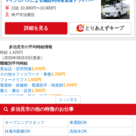
マイクロバスによる施設利用者送迎ドライバー
日給 10,900円〜10,900円
神戸市須磨区
詳細を見る
とりあえずキープ
多治見市の平均時給情報
時給 1,425円
（2026年08月03日更新）
職種別平均時給
英会話・語学関連
2,070円
その他オフィスワーク・事務
1,700円
フォークリフト
1,600円
看護師・保健師・看護助手・助産師
1,594円
搬入・搬出・設営
1,500円
その他軽作業・製造・物流
1,500円
もっと見る
介護職・ヘルパー
1,479円
その他介護・福祉
1,467円
多治見市の他の特徴のお仕事
製造・組立・加工
1,431円
一般・営業事務
1,425円
オープニングスタッフ
車通勤OK
多治見市の他の職種の平均時給を見る
扶養内勤務OK
高校生OK