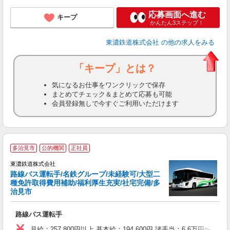
応募画面へ進む
キープ
かんたん3ステップ！
東濃鉄道株式会社
の他の求人をみる
「キープ」とは？
気になるお仕事をワンクリックで保存
まとめてチェック＆まとめて応募も可能
会員登録無しで今すぐご利用いただけます
多治見市
公的機関
正社員
東濃鉄道株式会社
路線バス運転手/名鉄グループ/未経験可/大型二
種免許取得費用補助/福利厚生充実/社宅完備/多
月
治見市
度
路線バス運転手
入
交
月給：257,800円以上 基本給：194,600円 諸手当：6.6