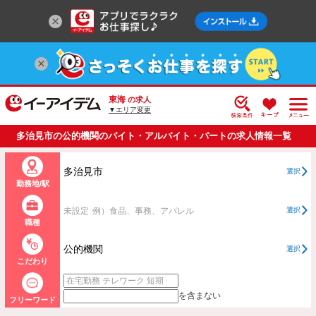
東海
の求人
▼エリア変更
多治見市の公的機関のバイト・アルバイト・パートの求人情報一覧
多治見市
選択
勤務地/駅
未設定
例）食品、事務、アパレル
選択
職種
公的機関
選択
こだわり
を含まない
フリーワード