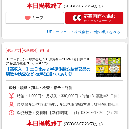
り
本日掲載終了
(2026/08/07 23:59まで)
応募画面へ進む
キープ
かんたん3ステップ！
UTエージェント株式会社
の他の求人をみる
多治見市
公的機関
正社員
UTエージェント株式会社 AGT東海第一CU AGT春日井エリ
ア 多治見長瀬CL 《JZOE1C》
【高収入！】土日休み☆半導体製造装置部品の
製造や検査など♪無料送迎バスあり◎
る
成形・焼成・加工・検査・接合・評価
入
場
時給：1,500円〜 月収例：330,000円（時給×8H実働×21日稼働＋
タ
岐阜県多治見市 勤務地：多治見市 通勤方法：徒歩/車/自転車/バス
休
場
勤務形態：交替制 【勤務時間】 （1）08:30〜17:20 （2）20
通
り
本日掲載終了
(2026/08/07 23:59まで)