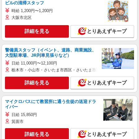
ビルの清掃スタッフ
時給 1,200円〜1,200円
大阪市北区
詳細を見る
とりあえずキープ
警備員スタッフ（イベント、道路、商業施設、
大型駐車場、JR列車見張りなど）
日給 11,000円〜12,100円
栃木市・小山市・さいたま市西区・さいたま市岩槻区・久喜市・蓮田
詳細を見る
とりあえずキープ
マイクロバスにて教習所に通う生徒の送迎ドラ
イバー
日給 15,850円
箕面市
詳細を見る
とりあえずキープ