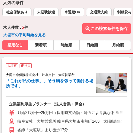
人気の条件
社会保険あり
未経験歓迎
車通勤OK
交通費支給
制服貸与
求人件数 :
5
件
この検索条件を保存
大垣市の平均時給を見る
指定なし
新着順
時給順
日給順
月給順
大垣市
正社員
大同生命保険株式会社 岐阜支社 大垣営業所
「これが私の仕事。」そう胸を張って働ける場
所です。
切
企業福利厚生プランナー（法人営業・保全）
月給21万円〜25万円（採用時支給額・能力により異なる ※当社規
岐阜支社 大垣営業所 岐阜県大垣市南頬町1-83 太陽織物ビル
各線「大垣駅」より徒歩17分