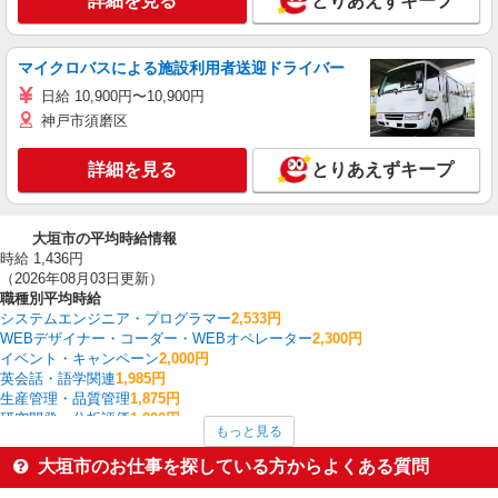
詳細を見る
とりあえずキープ
マイクロバスによる施設利用者送迎ドライバー
日給 10,900円〜10,900円
神戸市須磨区
詳細を見る
とりあえずキープ
大垣市の平均時給情報
時給 1,436円
（2026年08月03日更新）
職種別平均時給
システムエンジニア・プログラマー
2,533円
WEBデザイナー・コーダー・WEBオペレーター
2,300円
イベント・キャンペーン
2,000円
英会話・語学関連
1,985円
生産管理・品質管理
1,875円
研究開発・分析評価
1,800円
もっと見る
看護師・保健師・看護助手・助産師
1,666円
建物管理・設備管理・マンション管理員
1,600円
大垣市のお仕事を探している方からよくある質問
法人営業
1,500円