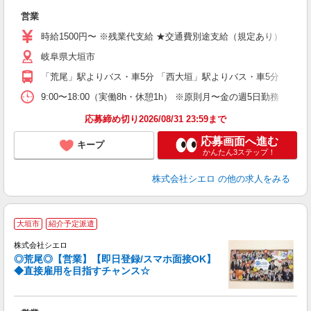
立
営業
即
時給1500円〜 ※残業代支給 ★交通費別途支給（規定あり） ゜+゜
あ
岐阜県大垣市
勤
職
「荒尾」駅よりバス・車5分 「西大垣」駅よりバス・車5分
9:00〜18:00（実働8h・休憩1h） ※原則月〜金の週5日勤務
応募締め切り2026/08/31 23:59まで
応募画面へ進む
キープ
かんたん3ステップ！
株式会社シエロ
の他の求人をみる
★
大垣市
紹介予定派遣
株式会社シエロ
◎荒尾◎【営業】【即日登録/スマホ面接OK】
◆直接雇用を目指すチャンス☆
立