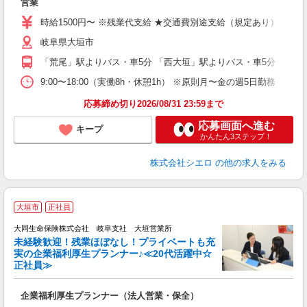
営業
即
時給1500円〜 ※残業代支給 ★交通費別途支給（規定あり） ゜+゜
あ
岐阜県大垣市
勤
職
「荒尾」駅よりバス・車5分 「西大垣」駅よりバス・車5分
9:00〜18:00（実働8h・休憩1h） ※原則月〜金の週5日勤務
応募締め切り2026/08/31 23:59まで
応募画面へ進む
キープ
かんたん3ステップ！
株式会社シエロ
の他の求人をみる
大垣市
正社員
大同生命保険株式会社 岐阜支社 大垣営業所
未経験歓迎！残業ほぼなし！プライベートも充
実の企業福利厚生プランナー♪≪20代活躍中☆
正社員≫
企業福利厚生プランナー（法人営業・保全）