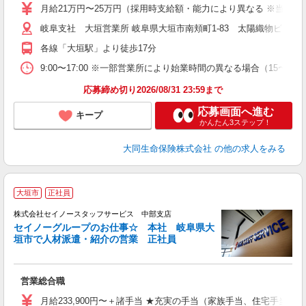
月給21万円〜25万円（採用時支給額・能力により異なる ※当社規
岐阜支社 大垣営業所 岐阜県大垣市南頬町1-83 太陽織物ビル
各線「大垣駅」より徒歩17分
9:00〜17:00 ※一部営業所により始業時間の異なる場合（15〜
応募締め切り2026/08/31 23:59まで
応募画面へ進む
キープ
かんたん3ステップ！
大同生命保険株式会社
の他の求人をみる
「
大垣市
正社員
株式会社セイノースタッフサービス 中部支店
セイノーグループのお仕事☆ 本社 岐阜県大
垣市で人材派遣・紹介の営業 正社員
流
営業総合職
月給233,900円〜＋諸手当 ★充実の手当（家族手当、住宅手当、報