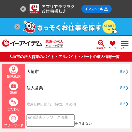
東海
の求人
▼エリア変更
大垣市の法人営業のバイト・アルバイト・パートの求人情報一覧
大垣市
選択
勤務地/駅
法人営業
選択
職種
雇用形態、給与、特徴、その他
選択
こだわり
を含まない
フリーワード