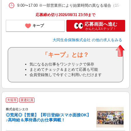
9:00〜17:00 ※一部営業所により始業時間の異なる場合（15〜
応募締め切り2026/08/31 23:59まで
応募画面へ進む
キープ
かんたん3ステップ！
大同生命保険株式会社
の他の求人をみる
「キープ」とは？
気になるお仕事をワンクリックで保存
まとめてチェック＆まとめて応募も可能
会員登録無しで今すぐご利用いただけます
★
大垣市
派遣社員
株式会社シエロ
◎荒尾◎【営業】【即日登録/スマホ面接OK】
♪高時給＆厚待遇のお仕事満載！