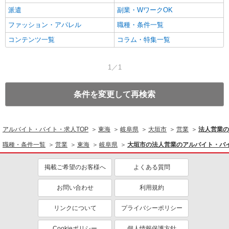
派遣
副業・WワークOK
ファッション・アパレル
職種・条件一覧
コンテンツ一覧
コラム・特集一覧
1／1
条件を変更して再検索
アルバイト・バイト・求人TOP
東海
岐阜県
大垣市
営業
法人営業の
職種・条件一覧
営業
東海
岐阜県
大垣市の法人営業のアルバイト・バ
掲載ご希望のお客様へ
よくある質問
お問い合わせ
利用規約
リンクについて
プライバシーポリシー
Cookieポリシー
個人情報保護方針