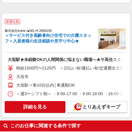
大垣市
詳細を見る
キープ
派遣社員
派遣社員
株式会社kotrio /●NG-H-2093139
株式会社kotrio /●NG-H-2030058
＜サービス付き高齢者向け住宅での介護スタッ
レア！【大垣駅】就労支援施設で軽作業の見守
フ＞入居者様の生活相談や見守り中心★
りなど＊未経験OK
時給1400円〜 ＜日払い有/週払い有/交通費全
支給(ガソリン代含む)＞
大垣駅★未経験OKの人間関係に悩まない職場へ★サ高住スタッフ
大垣市
時給1500円〜2125円 ＜日払い有/週払い有/交通費全支給(ガ
大垣市
詳細を見る
キープ
大垣駅⇒車10分以内│車通勤OK
派遣社員
＜週3〜シフト制＞ ・8:00-17:00 ・9:00-18:00 ・16:
株式会社kotrio /●NG-H-2093137
北大垣駅★未経験OKの人間関係に悩まない職
詳細を見る
とりあえずキープ
場へ★サ高住スタッフ
時給1500円〜2125円 ＜日払い有/週払い有/交
通費全支給(ガソリン代含む)＞
このお仕事に関連する条件で探す
北大垣市