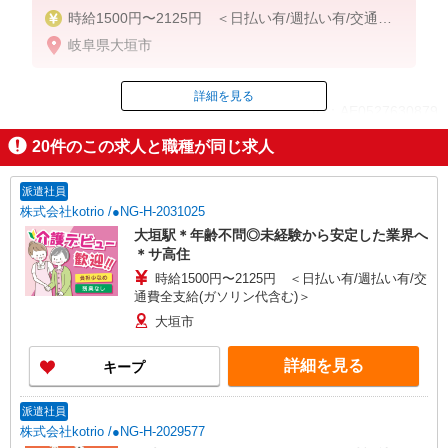
時給1500円〜2125円 ＜日払い有/週払い有/交通費
全支給(ガソリン代含む)＞
岐阜県大垣市
詳細を見る
ID：AE0527630879
20
件のこの求人と職種が同じ求人
掲載期間終了
派遣社員
株式会社kotrio /●NG-H-2031025
大垣駅＊年齢不問◎未経験から安定した業界へ
＊サ高住
時給1500円〜2125円 ＜日払い有/週払い有/交
通費全支給(ガソリン代含む)＞
大垣市
詳細を見る
キープ
派遣社員
株式会社kotrio /●NG-H-2029577