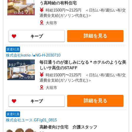
う高時給の有料住宅
時給1500円〜2125円 ＜日払い有/週払い有/交
通費全支給(ガソリン代含む)＞
大垣市
詳細を見る
キープ
派遣社員
株式会社kotrio /●NG-H-2030710
毎日通うのが楽しみになる＊ホテルのような美
しいサ高住のSTAFF
時給1500円〜2125円 ＜日払い有/週払い有/交
通費全支給(ガソリン代含む)＞
大垣市
詳細を見る
キープ
派遣社員
株式会社ユース.GF/g01_0815
高齢者向け住宅 介護スタッフ