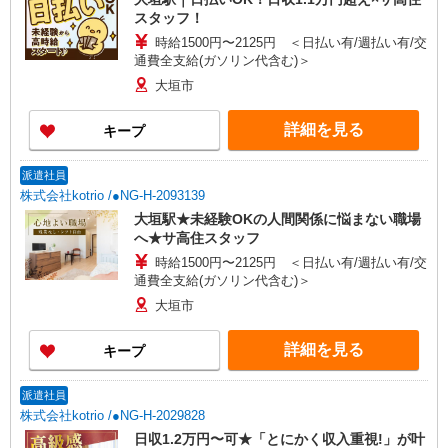
スタッフ！
時給1500円〜2125円 ＜日払い有/週払い有/交
通費全支給(ガソリン代含む)＞
大垣市
詳細を見る
キープ
派遣社員
株式会社kotrio /●NG-H-2093139
大垣駅★未経験OKの人間関係に悩まない職場
へ★サ高住スタッフ
時給1500円〜2125円 ＜日払い有/週払い有/交
通費全支給(ガソリン代含む)＞
大垣市
詳細を見る
キープ
派遣社員
株式会社kotrio /●NG-H-2029828
日収1.2万円〜可★「とにかく収入重視!」が叶