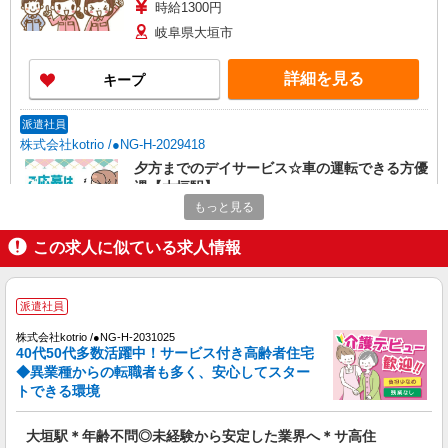
時給1300円
岐阜県大垣市
詳細を見る
キープ
派遣社員
株式会社kotrio /●NG-H-2029418
夕方までのデイサービス☆車の運転できる方優
遇【大垣駅】
もっと見る
時給1500円〜2125円 ＜日払い有/週払い有/交
通費全支給(ガソリン代含む)＞
この求人に似ている求人情報
大垣市
詳細を見る
キープ
派遣社員
株式会社kotrio /●NG-H-2031025
派遣社員
40代50代多数活躍中！サービス付き高齢者住宅
株式会社kotrio /●NG-H-1614103
◆異業種からの転職者も多く、安心してスター
綺麗な高齢者マンションの見守りスタッフ＠大
トできる環境
垣駅近く
時給1500円〜2125円 ＜日払い有/週払い有/交
大垣駅＊年齢不問◎未経験から安定した業界へ＊サ高住