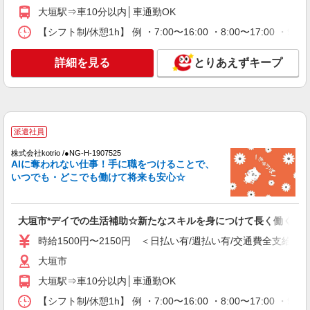
大垣駅⇒車10分以内│車通勤OK
大垣市
【シフト制/休憩1h】 例 ・7:00〜16:00 ・8:00〜17:00 ・9:
詳細を見る
キープ
詳細を見る
とりあえずキープ
派遣社員
株式会社kotrio /●NG-H-1812717
【実働7〜8ｈ可】障がい者デイサービス
STAFF♪資格不問/経験不問
派遣社員
時給1500円〜2125円 ＜日払い有/週払い有/交
通費全支給(ガソリン代含む)＞
株式会社kotrio /●NG-H-1907525
AIに奪われない仕事！手に職をつけることで、
大垣市周辺
いつでも・どこでも働けて将来も安心☆
詳細を見る
キープ
大垣市*デイでの生活補助☆新たなスキルを身につけて長く働く♪
派遣社員
時給1500円〜2150円 ＜日払い有/週払い有/交通費全支給(ガ
株式会社kotrio /●NG-H-1992450
大垣駅≫高収入！シニア向け高級マンション職
大垣市
員募集＊.・：゜
大垣駅⇒車10分以内│車通勤OK
時給1500円〜2125円 ＜日払い有/週払い有/交
通費全支給(ガソリン代含む)＞
【シフト制/休憩1h】 例 ・7:00〜16:00 ・8:00〜17:00 ・9: