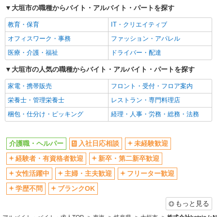
大垣市の職種からバイト・アルバイト・パートを探す
交通費支給
社会保険あり
教育・保育
IT・クリエイティブ
産休・育休取得実績あり
オフィスワーク・事務
ファッション・アパレル
医療・介護・福祉
ドライバー・配達
大垣市の人気の職種からバイト・アルバイト・パートを探す
家電・携帯販売
フロント・受付・フロア案内
栄養士・管理栄養士
レストラン・専門料理店
梱包・仕分け・ピッキング
経理・人事・労務・総務・法務
介護職・ヘルパー
入社日応相談
未経験歓迎
経験者・有資格者歓迎
新卒・第二新卒歓迎
女性活躍中
主婦・主夫歓迎
フリーター歓迎
学歴不問
ブランクOK
もっと見る