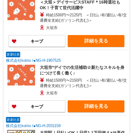
＜大垣＞デイサービスSTAFF＊16時退社も
OK！子育て世代活躍中
時給1500円〜2125円 ＜日払い有/週払い有/交
通費全支給(ガソリン代含む)＞
大垣市
詳細を見る
キープ
派遣社員
株式会社kotrio /●NG-H-1907525
大垣市*デイでの生活補助☆新たなスキルを身
につけて長く働く♪
時給1500円〜2150円 ＜日払い有/週払い有/交
通費全支給(ガソリン代含む)＞
大垣市
詳細を見る
キープ
派遣社員
株式会社kotrio /●NG-H-2031159
大垣駅｜日払いOK！日収1.1万円超え×サ高住