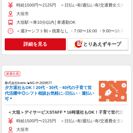
通費全支給(ガソリン代含む)＞
時給1500円〜2125円 ＜日払い有/週払い有/交通費全支給(ガ
大垣市
大垣市
詳細を見る
キープ
大垣駅⇒車10分以内│車通勤OK
＜週3〜シフト制＞残業なし ・7:00〜16:00 ・9:00〜18:0
派遣社員
株式会社kotrio /●NG-H-1992510
詳細を見る
とりあえずキープ
[ 高収入 ]大垣駅近く【日収1.2万円】生活支援
員さん大募集！
時給1500円〜2125円 ＜日払い有/週払い有/交
通費全支給(ガソリン代含む)＞
大垣市
派遣社員
株式会社kotrio /●NG-H-2029577
詳細を見る
キープ
夕方退社もOK！20代・30代・40代の子育て世
代活躍中◎シフト相談お気軽に♪日払い・週払い
可＊
派遣社員
株式会社kotrio /●NG-H-1905896
＜大垣＞デイサービスSTAFF＊16時退社もOK！子育て世代活躍中
大垣駅▼綺麗なサ高住で生活ケア▼清掃やフロ
アの巡回など
時給1500円〜2125円 ＜日払い有/週払い有/交通費全支給(ガ
時給1500円〜2125円 ＜日払い有/週払い有/交
大垣市
通費全支給(ガソリン代含む)＞