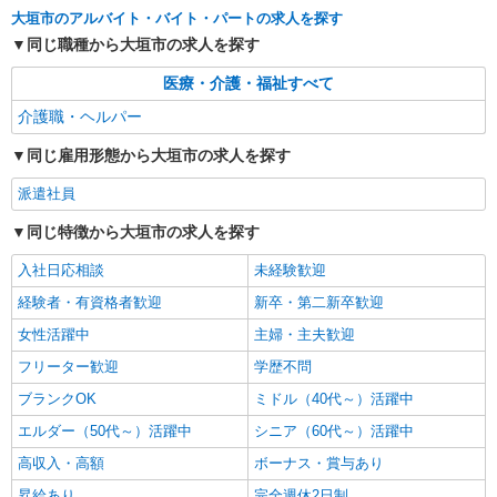
大垣市のアルバイト・バイト・パートの求人を探す
詳細を見る
同じ職種から大垣市の求人を探す
キープ
医療・介護・福祉すべて
契約社員
介護職・ヘルパー
大垣ケアセンターそよ風：RO13953
スクランブル介護スタッフ
同じ雇用形態から大垣市の求人を探す
【月給】300,000円〜330,000円 ▼給与詳細 処
遇改善手当：35,920円 ▼下記別途支給 夜勤手当：
派遣社員
6,000円（1回） 準夜勤手当：3,500円（1回） 通勤
岐阜県大垣市久瀬川町6-128
手当 年末年始手当：380円/時 寸志あり：年2回（6
同じ特徴から大垣市の求人を探す
月・12月） ※業績による 特別報酬：平均34.1万円
詳細を見る
キープ
（最高額135万円） ※2025年6月支給実績 ※処遇
入社日応相談
未経験歓迎
改善手当は試用期間中(3ヶ月)は支給なし
経験者・有資格者歓迎
新卒・第二新卒歓迎
パート
女性活躍中
主婦・主夫歓迎
大垣ケアセンターそよ風：RO17130
グループホーム 介護スタッフ
フリーター歓迎
学歴不問
【時給】1,380円〜1,500円 ▼給与詳細 処遇改
ブランクOK
ミドル（40代～）活躍中
善手当：200〜200円/時 ▼下記別途支給 通勤手当
エルダー（50代～）活躍中
シニア（60代～）活躍中
年末年始手当：380円/時 寸志あり：年2回（6月・
岐阜県大垣市久瀬川町6-128
12月） ※業績による ※処遇改善手当は試用期間
高収入・高額
ボーナス・賞与あり
中(3ヶ月)は支給なし
詳細を見る
キープ
昇給あり
完全週休2日制