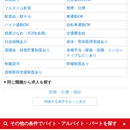
フルタイム歓迎
禁煙・分煙
駅直結・駅チカ
車通勤OK
バイク通勤OK
自転車通勤OK
残業少なめ（月20h未満）
交通費支給
社会保険あり
産休・育休取得実績あり
退職金・財形貯蓄制度あり
各種手当（家族・役職・インセン
ティブなど）あり
制服貸与
研修制度あり
資格取得支援制度あり
同じ職種から求人を探す
医療・介護・福祉
介護職・ヘルパー
関連する条件をもっと見る
同じ特徴から求人を探す
未経験歓迎
ミドル（40代～）活躍中
その他の条件でバイト・アルバイト・パートを探す
ボーナス・賞与あり
車通勤OK