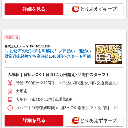
大垣市
詳細を見る
とりあえずキープ
詳細を見る
キープ
派遣社員
株式会社kotrio /●NG-H-1812140
派遣社員
シニア向けマンションで見守り・食事配膳など
＊大垣市＊。日払可
株式会社kotrio /●NG-H-2031159
＼ お財布のピンチも即解決！ ／日払い・週払い
時給1500円〜2125円 ＜日払い有/週払い有/交
対応◎未経験でも高時給1,400円〜スタート可能
通費全支給(ガソリン代含む)＞
♪
大垣市
大垣駅｜日払いOK！日収1.1万円超え×サ高住スタッフ！
詳細を見る
キープ
時給1500円〜2125円 ＜日払い有/週払い有/交通費全支給(ガ
大垣市
派遣社員
株式会社kotrio /●NG-H-1992404
大垣駅⇒車10分以内│車通勤OK
個別ケア重視！高級シニア住宅で巡回やケアな
≪シフト制/実働8時間≫ 週3〜OK 希望シフト制 [例] ・08:00 〜 17
ど＊大垣駅/日払いOK
時給1500円〜2125円 ＜日払い有/週払い有/交
詳細を見る
とりあえずキープ
通費全支給(ガソリン代含む)＞