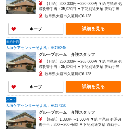
【月給】300,000円〜330,000円 ▼給与詳細 処
遇改善手当：35,920円 ▼下記別途支給 夜勤手当：
6,000円（1回） 準夜勤手当：3,500円（1回） 通勤
岐阜県大垣市久瀬川町6-128
手当 年末年始手当：380円/時 寸志あり：年2回（6
月・12月） ※業績による 特別報酬：平均34.1万円
詳細を見る
キープ
（最高額135万円） ※2025年6月支給実績 ※処遇
改善手当は試用期間中(3ヶ月)は支給なし
契約社員
大垣ケアセンターそよ風：RO16245
グループホーム 介護スタッフ
【月給】250,000円〜265,000円 ▼給与詳細 処
遇改善手当：35,920円 ▼下記別途支給 夜勤手当：
6,000円（1回） 通勤手当 年末年始手当：380円/時
岐阜県大垣市久瀬川町6-128
寸志あり：年2回（6月・12月） ※業績による 特
別報酬：平均26.6万円（最高額109万円） ※2025
詳細を見る
キープ
年6月支給実績 ※処遇改善手当は試用期間中(3ヶ
月)は支給なし
パート
大垣ケアセンターそよ風：RO17130
グループホーム 介護スタッフ
【時給】1,380円〜1,500円 ▼給与詳細 処遇改
善手当：200〜200円/時 ▼下記別途支給 通勤手当