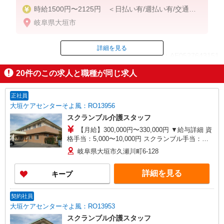
時給1500円〜2125円 ＜日払い有/週払い有/交通費
全支給(ガソリン代含む)＞
岐阜県大垣市
詳細を見る
ID：AE0527643151
20
件のこの求人と職種が同じ求人
掲載期間終了
正社員
大垣ケアセンターそよ風：RO13956
スクランブル介護スタッフ
【月給】300,000円〜330,000円 ▼給与詳細 資
格手当：5,000〜10,000円 スクランブル手当：
10,000円 処遇改善手当：35,920円 住宅手当：規定
岐阜県大垣市久瀬川町6-128
あり 精勤手当：8,000円 調整手当：0〜100,000円
▼下記別途支給 夜勤手当：6,000円（1回分） 通勤
詳細を見る
キープ
手当 年末年始手当：380円/時 賞与年2回（6月・
12月） 昇給年1回（4月） 特別報酬：平均34.1万
円（最高額135万円） ※2025年6月支給実績 ※処
契約社員
遇改善手当は試用期間中(3ヶ月)は支給なし
大垣ケアセンターそよ風：RO13953
スクランブル介護スタッフ