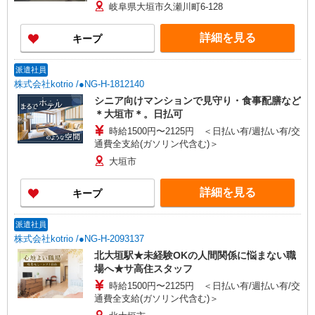
年末年始手当：380円/時 寸志あり：年2回（6月・
岐阜県大垣市久瀬川町6-128
12月） ※業績による ※処遇改善手当は試用期間
中(3ヶ月)は支給なし
詳細を見る
キープ
派遣社員
株式会社kotrio /●NG-H-1812140
シニア向けマンションで見守り・食事配膳など
＊大垣市＊。日払可
時給1500円〜2125円 ＜日払い有/週払い有/交
通費全支給(ガソリン代含む)＞
大垣市
詳細を見る
キープ
派遣社員
株式会社kotrio /●NG-H-2093137
北大垣駅★未経験OKの人間関係に悩まない職
場へ★サ高住スタッフ
時給1500円〜2125円 ＜日払い有/週払い有/交
通費全支給(ガソリン代含む)＞