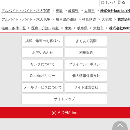
もっと見る
アルバイト・バイト・求人TOP
東海
岐阜県
大垣市
株式会社kotrio /
アルバイト・バイト・求人TOP
岐阜県の路線
樽見鉄道
大垣駅
株式会社k
職種・条件一覧
医療・介護・福祉
東海
岐阜県
大垣市
株式会社kotr
掲載ご希望のお客様へ
よくある質問
お問い合わせ
利用規約
リンクについて
プライバシーポリシー
Cookieポリシー
個人情報保護方針
メールサービスについて
サイト運営会社
サイトマップ
(c) AIDEM Inc.