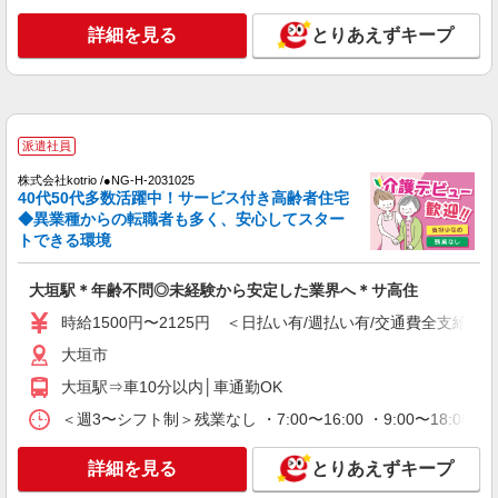
派遣社員
詳細を見る
とりあえずキープ
株式会社kotrio /●NG-H-1905896
大垣駅▼綺麗なサ高住で生活ケア▼清掃やフロ
アの巡回など
時給1500円〜2125円 ＜日払い有/週払い有/交
通費全支給(ガソリン代含む)＞
派遣社員
大垣市
株式会社kotrio /●NG-H-2031025
40代50代多数活躍中！サービス付き高齢者住宅
◆異業種からの転職者も多く、安心してスター
詳細を見る
キープ
トできる環境
派遣社員
大垣駅＊年齢不問◎未経験から安定した業界へ＊サ高住
株式会社kotrio /●NG-H-2029828
日収1.2万円〜可★「とにかく収入重視!」が叶
時給1500円〜2125円 ＜日払い有/週払い有/交通費全支給(ガ
う高時給の有料住宅
大垣市
時給1500円〜2125円 ＜日払い有/週払い有/交
大垣駅⇒車10分以内│車通勤OK
通費全支給(ガソリン代含む)＞
大垣市
＜週3〜シフト制＞残業なし ・7:00〜16:00 ・9:00〜18:0
詳細を見る
キープ
詳細を見る
とりあえずキープ