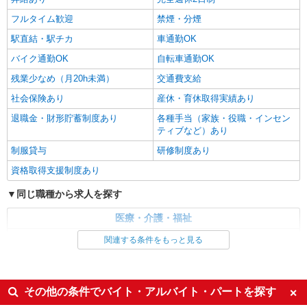
フルタイム歓迎
禁煙・分煙
駅直結・駅チカ
車通勤OK
バイク通勤OK
自転車通勤OK
残業少なめ（月20h未満）
交通費支給
社会保険あり
産休・育休取得実績あり
退職金・財形貯蓄制度あり
各種手当（家族・役職・インセン
ティブなど）あり
制服貸与
研修制度あり
資格取得支援制度あり
同じ職種から求人を探す
医療・介護・福祉
介護職・ヘルパー
関連する条件をもっと見る
同じ特徴から求人を探す
未経験歓迎
ミドル（40代～）活躍中
その他の条件でバイト・アルバイト・パートを探す
ボーナス・賞与あり
車通勤OK