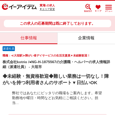
東海
の求人
▼エリア変更
この求人の応募期間は既に終了しております。
仕事情報
企業情報
派遣社員
職種：≪大垣駅≫障がい者デイサービスの生活支援員▼未経験歓迎！
株式会社kotrio /●NG-H-1875567の介護職・ヘルパーの求人情報詳
細（派遣社員） - 大垣市
◆未経験・無資格歓迎◆難しい業務は一切なし！障
がいを持つ利用者さんのサポート▼日払いOK
弊社ではあなたにピッタリの職場をご案内します。希望
勤務地や曜日・時間などお気軽にご相談ください。担
当...