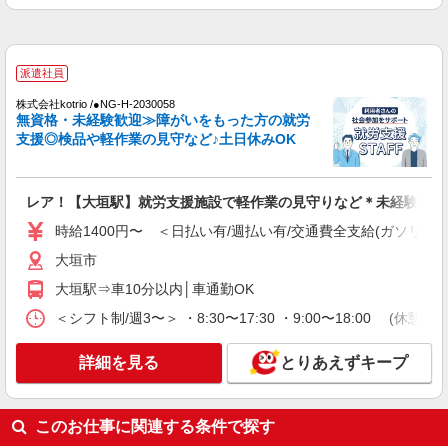
派遣社員
株式会社kotrio /●NG-H-1992510
[ 高収入 ]大垣駅近く【日収1.2万円】生活支援
派遣社員
員さん大募集！
時給1500円〜2125円 ＜日払い有/週払い有/交
株式会社kotrio /●NG-H-2030058
無資格・未経験歓迎≫障がいをもった方の就労
通費全支給(ガソリン代含む)＞
支援◎検品や軽作業の見守など♪土日休みOK
大垣市
詳細を見る
キープ
レア！【大垣駅】就労支援施設で軽作業の見守りなど＊未経験OK
時給1400円〜 ＜日払い有/週払い有/交通費全支給(ガソリン代
派遣社員
株式会社kotrio /●NG-H-1812717
大垣市
【実働7〜8ｈ可】障がい者デイサービス
大垣駅⇒車10分以内│車通勤OK
STAFF♪資格不問/経験不問
＜シフト制/週3〜＞ ・8:30〜17:30 ・9:00〜18:00 (休憩1
時給1500円〜2125円 ＜日払い有/週払い有/交
通費全支給(ガソリン代含む)＞
詳細を見る
とりあえずキープ
大垣市周辺
詳細を見る
キープ
このお仕事に関連する条件で探す