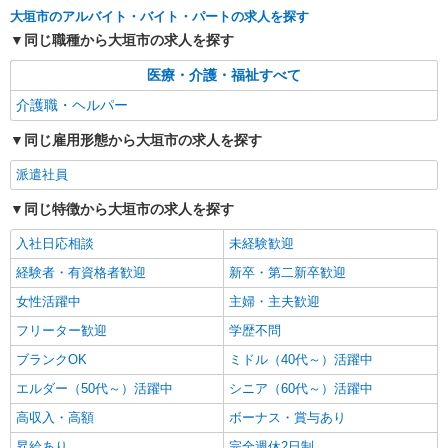
派遣社員
大垣市のアルバイト・バイト・パートの求人を探す
株式会社kotrio /●NG-H-2029418
同じ職種から大垣市の求人を探す
夕方までのデイサービス☆車の運転できる方優
遇【大垣駅】
医療・介護・福祉すべて
時給1500円〜2125円 ＜日払い有/週払い有/交
介護職・ヘルパー
通費全支給(ガソリン代含む)＞
大垣市
同じ雇用形態から大垣市の求人を探す
派遣社員
詳細を見る
キープ
同じ特徴から大垣市の求人を探す
派遣社員
入社日応相談
未経験歓迎
株式会社kotrio /●NG-H-1614103
綺麗な高齢者マンションの見守りスタッフ＠大
経験者・有資格者歓迎
新卒・第二新卒歓迎
垣駅近く
女性活躍中
主婦・主夫歓迎
時給1500円〜2125円 ＜日払い有/週払い有/交
フリーター歓迎
学歴不問
通費全支給(ガソリン代含む)＞
大垣市
ブランクOK
ミドル（40代～）活躍中
エルダー（50代～）活躍中
シニア（60代～）活躍中
詳細を見る
キープ
高収入・高額
ボーナス・賞与あり
昇給あり
完全週休2日制