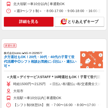
北大垣駅⇒車10分以内│車通勤OK
派遣社員
＜週3〜シフト制＞ ・8:00-17:00 ・9:00-18:00 ・16:
株式会社kotrio /●NG-H-1992404
個別ケア重視！高級シニア住宅で巡回やケアな
詳細を見る
とりあえずキープ
ど＊大垣駅/日払いOK
時給1500円〜2125円 ＜日払い有/週払い有/交
通費全支給(ガソリン代含む)＞
大垣市
派遣社員
詳細を見る
キープ
株式会社kotrio /●NG-H-2029577
夕方退社もOK！20代・30代・40代の子育て世
派遣社員
代活躍中◎シフト相談お気軽に♪日払い・週払い
株式会社kotrio /●NG-H-2030710
可＊
毎日通うのが楽しみになる＊ホテルのような美
しいサ高住のSTAFF
＜大垣＞デイサービスSTAFF＊16時退社もOK！子育て世代活躍中
時給1500円〜2125円 ＜日払い有/週払い有/交
時給1500円〜2125円 ＜日払い有/週払い有/交通費全支給(ガ
通費全支給(ガソリン代含む)＞
大垣市
大垣市
大垣駅⇒車10分以内│車通勤OK
詳細を見る
キープ
【シフト制/休憩1h】 例 ・7:00〜16:00 ・8:00〜17:00 ・9: