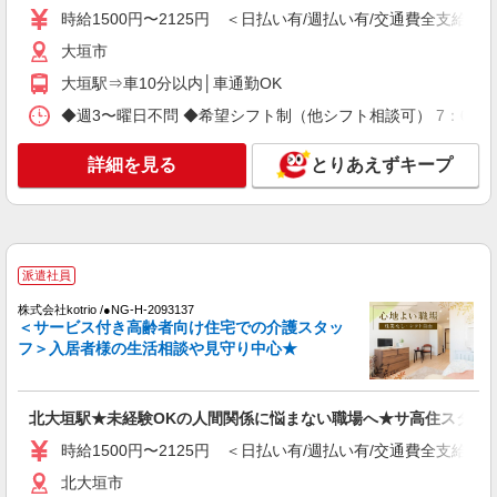
時給1500円〜2125円 ＜日払い有/週払い有/交通費全支給(ガ
詳細を見る
キープ
大垣市
大垣駅⇒車10分以内│車通勤OK
派遣社員
株式会社kotrio /●NG-H-2030058
◆週3〜曜日不問 ◆希望シフト制（他シフト相談可） 7：00〜16
レア！【大垣駅】就労支援施設で軽作業の見守
りなど＊未経験OK
詳細を見る
とりあえずキープ
時給1400円〜 ＜日払い有/週払い有/交通費全
支給(ガソリン代含む)＞
大垣市
詳細を見る
派遣社員
キープ
株式会社kotrio /●NG-H-2093137
＜サービス付き高齢者向け住宅での介護スタッ
派遣社員
フ＞入居者様の生活相談や見守り中心★
株式会社ユース.GF/g01_0815
高齢者向け住宅 介護スタッフ
時給1300円
北大垣駅★未経験OKの人間関係に悩まない職場へ★サ高住スタッ
岐阜県大垣市
時給1500円〜2125円 ＜日払い有/週払い有/交通費全支給(ガ
詳細を見る
北大垣市
キープ