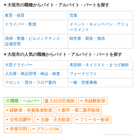
大垣市の職種からバイト・アルバイト・パートを探す
交通費支給
社会保険あり
教育・保育
営業
産休・育休取得実績あり
ドライバー・配達
イベント・キャンペーン・アミュ
ーズメント
清掃・警備・ビルメンテナンス・
軽作業・製造・物流
設備管理
大垣市の人気の職種からバイト・アルバイト・パートを探す
大型ドライバー
美容師・ネイリスト・まつげ施術
入出庫・商品管理・検品・検査
フォークリフト
フロント・受付・フロア案内
一般・営業事務
介護職・ヘルパー
入社日応相談
未経験歓迎
経験者・有資格者歓迎
新卒・第二新卒歓迎
女性活躍中
主婦・主夫歓迎
フリーター歓迎
学歴不問
ブランクOK