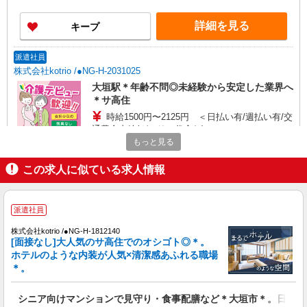
詳細を見る
キープ
派遣社員
株式会社kotrio /●NG-H-2031025
大垣駅＊年齢不問◎未経験から安定した業界へ
＊サ高住
時給1500円〜2125円 ＜日払い有/週払い有/交
通費全支給(ガソリン代含む)＞
もっと見る
大垣市
この求人に似ている求人情報
詳細を見る
キープ
派遣社員
派遣社員
株式会社kotrio /●NG-H-2093139
株式会社kotrio /●NG-H-1812140
大垣駅★未経験OKの人間関係に悩まない職場
[面接なし]大人気のサ高住でのオシゴト◎＊。
へ★サ高住スタッフ
ホテルのような内装が人気×清潔感あふれる職場
＊。
時給1500円〜2125円 ＜日払い有/週払い有/交
通費全支給(ガソリン代含む)＞
大垣市
シニア向けマンションで見守り・食事配膳など＊大垣市＊。日払可