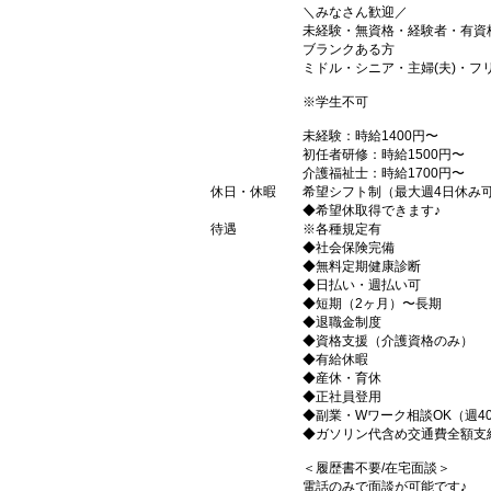
＼みなさん歓迎／
未経験・無資格・経験者・有資
ブランクある方
ミドル・シニア・主婦(夫)・フ
※学生不可
未経験：時給1400円〜
初任者研修：時給1500円〜
介護福祉士：時給1700円〜
休日・休暇
希望シフト制（最大週4日休み
◆希望休取得できます♪
待遇
※各種規定有
◆社会保険完備
◆無料定期健康診断
◆日払い・週払い可
◆短期（2ヶ月）〜長期
◆退職金制度
◆資格支援（介護資格のみ）
◆有給休暇
◆産休・育休
◆正社員登用
◆副業・Wワーク相談OK（週4
◆ガソリン代含め交通費全額支
＜履歴書不要/在宅面談＞
電話のみで面談が可能です♪