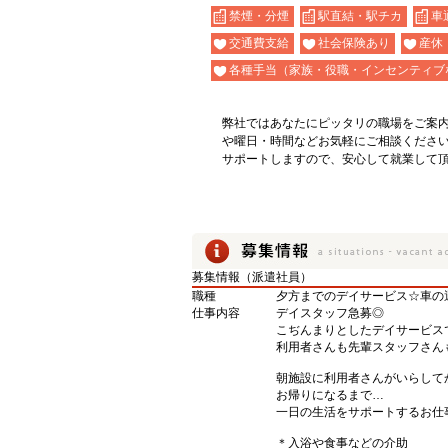
禁煙・分煙
駅直結・駅チカ
車
交通費支給
社会保険あり
産休
各種手当（家族・役職・インセンティブ
弊社ではあなたにピッタリの職場をご案
や曜日・時間などお気軽にご相談くださ
サポートしますので、安心して就業して
募集情報（派遣社員）
職種
夕方までのデイサービス☆車の
仕事内容
デイスタッフ急募◎
こぢんまりとしたデイサービス
利用者さんも先輩スタッフさん
朝施設に利用者さんがいらして
お帰りになるまで…
一日の生活をサポートするお仕
＊入浴や食事などの介助