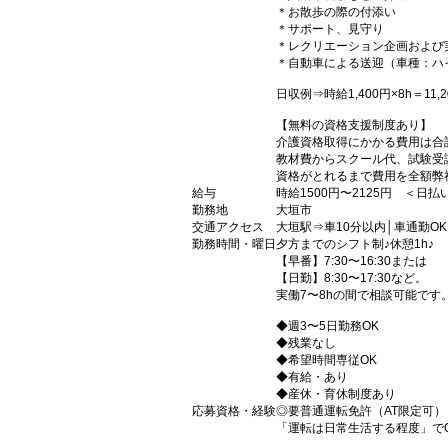
＊お散歩の際の付添い
＊サポート、見守り
＊レクリエーション企画および
＊自動車による送迎（車種：ハ
日収例⇒時給1,400円×8h＝11,2
【無料の資格支援制度あり】
介護資格取得にかかる費用は合
教材費からスクール代、試験受
資格がとれるまで費用を全額弊
給与
時給1500円〜2125円 ＜日
勤務地
大垣市
交通アクセス
大垣駅⇒車10分以内│車通勤OK
勤務時間・曜日
夕方までのシフト制♪休憩1h♪
【早番】7:30〜16:30または
【日勤】8:30〜17:30など。
実働7〜8hの間で相談可能です
◆週3〜5日勤務OK
◆残業なし
◆希望時間専従OK
◆有給・あり
◆産休・育休制度あり
応募資格・経験
◎要普通運転免許（AT限定可）
「運転は日常生活する程度」で