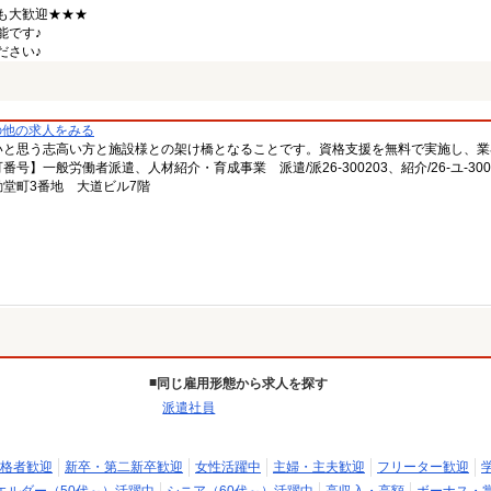
も大歓迎★★★
能です♪
ださい♪
の他の求人をみる
いと思う志高い方と施設様との架け橋となることです。資格支援を無料で実施し、業
一般労働者派遣、人材紹介・育成事業 派遣/派26-300203、紹介/26-ユ-300
堂町3番地 大道ビル7階
同じ雇用形態から求人を探す
派遣社員
格者歓迎
新卒・第二新卒歓迎
女性活躍中
主婦・主夫歓迎
フリーター歓迎