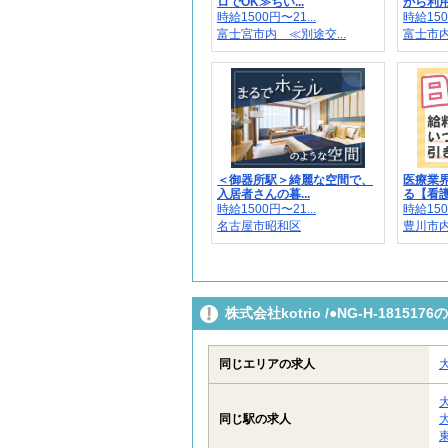
ロでOK≫ちい...
がら利用
時給1500円〜21...
時給150
富士宮市内 ≪別途交...
富士市内
＜御器所駅＞綺麗な空間で、
医療業
入居者さんの暮...
る【看護
時給1500円〜21...
時給150
名古屋市昭和区
豊川市
株式会社kotrio /●NG-H-181
同じエリアの求人
同じ駅の求人