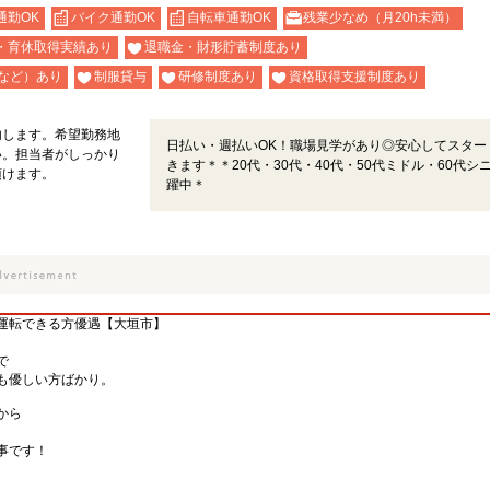
通勤OK
バイク通勤OK
自転車通勤OK
残業少なめ（月20h未満）
・育休取得実績あり
退職金・財形貯蓄制度あり
など）あり
制服貸与
研修制度あり
資格取得支援制度あり
内します。希望勤務地
日払い・週払いOK！職場見学があり◎安心してスター
い。担当者がしっかり
きます＊＊20代・30代・40代・50代ミドル・60代シ
頂けます。
躍中＊
運転できる方優遇【大垣市】
で
も優しい方ばかり。
から
事です！