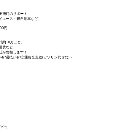
実施時のサポート
イエース・軽自動車など）
00円
計約10万ほど。
講費など、
社が負担します！
払い有/週払い有/交通費全支給(ガソリン代含む)＞
。
OK☆