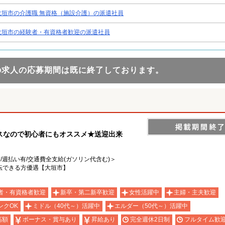
大垣市の介護職 無資格（施設介護）の派遣社員
大垣市の経験者・有資格者歓迎の派遣社員
の求人の応募期間は既に終了しております。
スなので初心者にもオススメ★送迎出来
有/週払い有/交通費全支給(ガソリン代含む)＞
転できる方優遇【大垣市】
者・有資格者歓迎
新卒・第二新卒歓迎
女性活躍中
主婦・主夫歓迎
ンクOK
ミドル（40代～）活躍中
エルダー（50代～）活躍中
高額
ボーナス・賞与あり
昇給あり
完全週休2日制
フルタイム歓