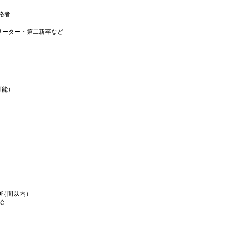
格者
リーター・第二新卒など
可能）
0時間以内）
給