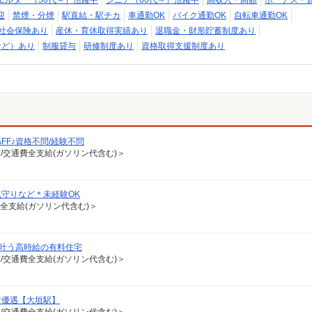
エルダー（50代～）活躍中
シニア（60代～）活躍中
高収入・高額
ボーナス・
迎
禁煙・分煙
駅直結・駅チカ
車通勤OK
バイク通勤OK
自転車通勤OK
社会保険あり
産休・育休取得実績あり
退職金・財形貯蓄制度あり
など）あり
制服貸与
研修制度あり
資格取得支援制度あり
FF♪資格不問/経験不問
有/交通費全支給(ガソリン代含む)＞
守りなど＊未経験OK
費全支給(ガソリン代含む)＞
が叶う高時給の有料住宅
有/交通費全支給(ガソリン代含む)＞
方優遇【大垣駅】