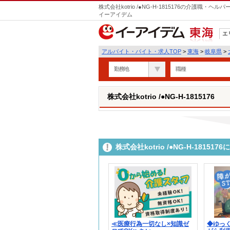
株式会社kotrio /●NG-H-1815176の介護職
イーアイデム
エ
東海
アルバイト・バイト・求人TOP
>
東海
>
岐阜県
>
勤務地
職種
株式会社kotrio /●NG-H-1815176
株式会社kotrio /●NG-H-181
≪医療行為一切なし×知識ゼ
◆ゆっ