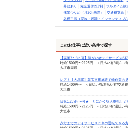
ブランクOK
ミドル（40代～）活躍中
昇給あり
完全週休2日制
フルタイム歓
残業少なめ（月20h未満）
交通費支給
各種手当（家族・役職・インセンティブ
このお仕事に近い条件で探す
【実働7〜8ｈ可】障がい者デイサービスSTA
時給1500円〜2125円 ＜日払い有/週払い
大垣市周辺
レア！【大垣駅】就労支援施設で軽作業の見
時給1400円〜 ＜日払い有/週払い有/交通
大垣市
日収1.2万円〜可★「とにかく収入重視!」
時給1500円〜2125円 ＜日払い有/週払い
大垣市
夕方までのデイサービス☆車の運転できる