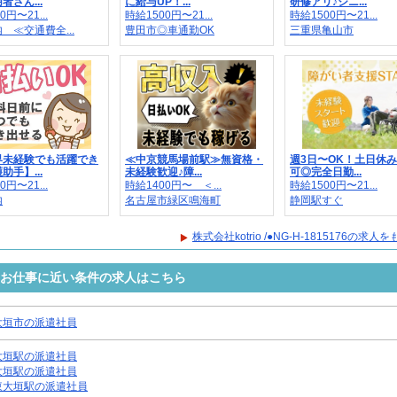
者さん...
に給与UP！...
研修アリ♪シニ...
0円〜21...
時給1500円〜21...
時給1500円〜21...
 ≪交通費全...
豊田市◎車通勤OK
三重県亀山市
界未経験でも活躍でき
≪中京競馬場前駅≫無資格・
週3日〜OK！土日休
助手】...
未経験歓迎♪障...
可◎完全日勤...
0円〜21...
時給1400円〜 ＜...
時給1500円〜21...
内
名古屋市緑区鳴海町
静岡駅すぐ
株式会社kotrio /●NG-H-1815176の求
5176のお仕事に近い条件の求人はこちら
大垣市の派遣社員
大垣駅の派遣社員
大垣駅の派遣社員
東大垣駅の派遣社員