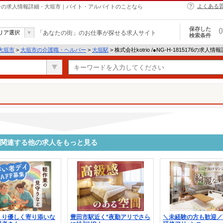
よくある
・ヘルパーの求人情報詳細 - 大垣市｜バイト・アルバイトのことなら
保存した
0
リア選択
「あなたの街」のお仕事が探せる求人サイト
検索条件
大垣市
>
大垣市の介護職・ヘルパー
>
大垣駅
> 株式会社kotrio /●NG-H-1815176の求人情
5176に関連する他の求人をもっと見る
くり優しく寄り添いな
豊田市駅近く*夜勤アリでさら
＼未経験の方も歓迎／