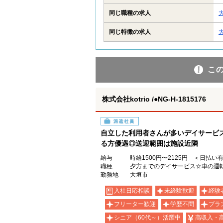
同じ職種の求人
同じ特徴の求人
こ
株式会社kotrio /●NG-H-1815176
派遣社員
自立した利用者さんが多いデイサービ
る方優遇◎送迎範囲は施設近隣
給与
時給1500円〜2125円 ＜日払い
職種
夕方までのデイサービス☆車の運
勤務地
大垣市
入社日応相談
未経験歓迎
経験
フリーター歓迎
学歴不問
ブラ
シニア（60代～）活躍中
高収入・