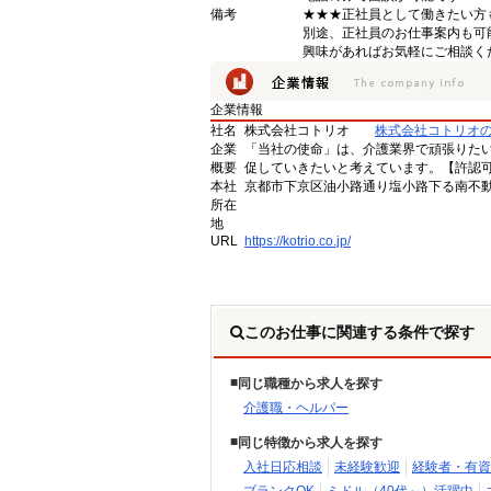
備考
★★★正社員として働きたい方
別途、正社員のお仕事案内も可
興味があればお気軽にご相談く
企業情報
社名
株式会社コトリオ
株式会社コトリオ
企業
「当社の使命」は、介護業界で頑張りた
概要
促していきたいと考えています。【許認可番号】
本社
京都市下京区油小路通り塩小路下る南不動
所在
地
URL
https://kotrio.co.jp/
このお仕事に関連する条件で探す
同じ職種から求人を探す
介護職・ヘルパー
同じ特徴から求人を探す
入社日応相談
未経験歓迎
経験者・有資