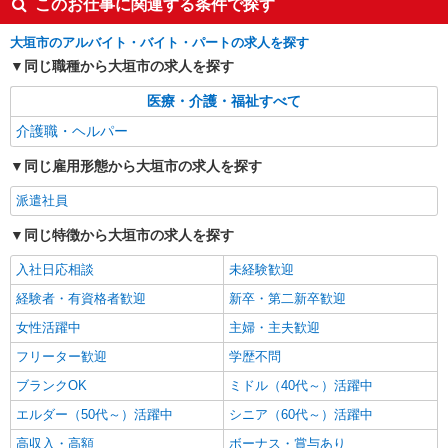
このお仕事に関連する条件で探す
派遣社員
大垣市のアルバイト・バイト・パートの求人を探す
株式会社kotrio /●NG-H-2031025
同じ職種から大垣市の求人を探す
大垣駅＊年齢不問◎未経験から安定した業界へ
＊サ高住
医療・介護・福祉すべて
時給1500円〜2125円 ＜日払い有/週払い有/交
介護職・ヘルパー
通費全支給(ガソリン代含む)＞
大垣市
同じ雇用形態から大垣市の求人を探す
派遣社員
詳細を見る
キープ
同じ特徴から大垣市の求人を探す
派遣社員
入社日応相談
未経験歓迎
株式会社kotrio /●NG-H-2093139
大垣駅★未経験OKの人間関係に悩まない職場
経験者・有資格者歓迎
新卒・第二新卒歓迎
へ★サ高住スタッフ
女性活躍中
主婦・主夫歓迎
時給1500円〜2125円 ＜日払い有/週払い有/交
フリーター歓迎
学歴不問
通費全支給(ガソリン代含む)＞
大垣市
ブランクOK
ミドル（40代～）活躍中
エルダー（50代～）活躍中
シニア（60代～）活躍中
詳細を見る
キープ
高収入・高額
ボーナス・賞与あり