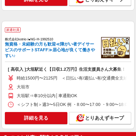
派遣社員
株式会社kotrio /●NG-H-2093137
北大垣駅★未経験OKの人間関係に悩まない職
派遣社員
場へ★サ高住スタッフ
時給1500円〜2125円 ＜日払い有/週払い有/交
株式会社kotrio /●NG-H-1992510
無資格・未経験の方も歓迎≪障がい者デイサー
通費全支給(ガソリン代含む)＞
ビスのサポートSTAFF≫居心地が良くて働きや
北大垣市
すい♪
詳細を見る
キープ
[ 高収入 ]大垣駅近く【日収1.2万円】生活支援員さん大募集！
時給1500円〜2125円 ＜日払い有/週払い有/交通費全支給(ガ
派遣社員
株式会社kotrio /●NG-H-1812717
大垣市
【実働7〜8ｈ可】障がい者デイサービス
大垣駅⇒車10分以内│車通勤OK
STAFF♪資格不問/経験不問
＜シフト制＞週3〜5日OK 例 ・8:00〜17:00 ・9:00〜18:00
時給1500円〜2125円 ＜日払い有/週払い有/交
通費全支給(ガソリン代含む)＞
詳細を見る
とりあえずキープ
大垣市周辺
詳細を見る
キープ