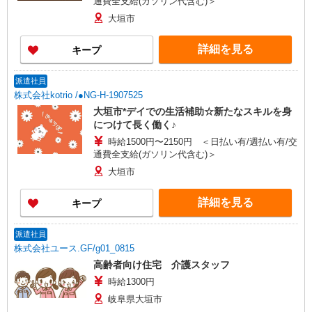
通費全支給(ガソリン代含む)＞
大垣市
詳細を見る
キープ
派遣社員
株式会社kotrio /●NG-H-1907525
大垣市*デイでの生活補助☆新たなスキルを身
につけて長く働く♪
時給1500円〜2150円 ＜日払い有/週払い有/交
通費全支給(ガソリン代含む)＞
大垣市
詳細を見る
キープ
派遣社員
株式会社ユース.GF/g01_0815
高齢者向け住宅 介護スタッフ
時給1300円
岐阜県大垣市