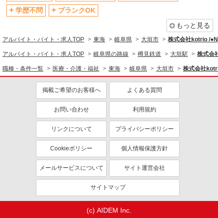
学歴不問
ブランクOK
もっと見る
アルバイト・バイト・求人TOP
東海
岐阜県
大垣市
株式会社kotrio /
アルバイト・バイト・求人TOP
岐阜県の路線
樽見鉄道
大垣駅
株式会社k
職種・条件一覧
医療・介護・福祉
東海
岐阜県
大垣市
株式会社kotr
掲載ご希望のお客様へ
よくある質問
お問い合わせ
利用規約
リンクについて
プライバシーポリシー
Cookieポリシー
個人情報保護方針
メールサービスについて
サイト運営会社
サイトマップ
(c) AIDEM Inc.