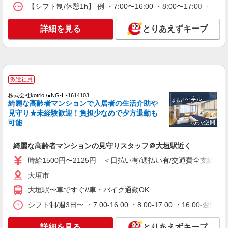
詳細を見る
キープ
【シフト制/休憩1h】 例 ・7:00〜16:00 ・8:00〜17:00 ・9:
派遣社員
詳細を見る
とりあえずキープ
株式会社kotrio /●NG-H-2029828
日収1.2万円〜可★「とにかく収入重視!」が叶
う高時給の有料住宅
時給1500円〜2125円 ＜日払い有/週払い有/交
通費全支給(ガソリン代含む)＞
派遣社員
大垣市
株式会社kotrio /●NG-H-1614103
綺麗な高齢者マンションで入居者の生活介助や
見守り★未経験歓迎！負担少なめで夕方退勤も
詳細を見る
キープ
可能
派遣社員
綺麗な高齢者マンションの見守りスタッフ＠大垣駅近く
株式会社kotrio /●NG-H-1992450
大垣駅≫高収入！シニア向け高級マンション職
時給1500円〜2125円 ＜日払い有/週払い有/交通費全支給(ガ
員募集＊.・：゜
大垣市
時給1500円〜2125円 ＜日払い有/週払い有/交
大垣駅〜車ですぐ//車・バイク通勤OK
通費全支給(ガソリン代含む)＞
大垣市
シフト制/週3日〜 ・7:00-16:00 ・8:00-17:00 ・16:0
詳細を見る
キープ
詳細を見る
とりあえずキープ