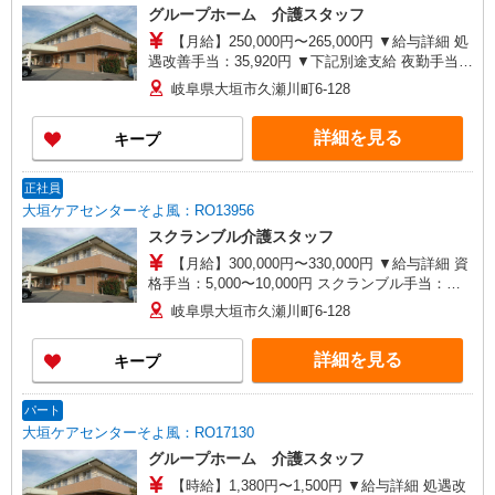
グループホーム 介護スタッフ
【月給】250,000円〜265,000円 ▼給与詳細 処
遇改善手当：35,920円 ▼下記別途支給 夜勤手当：
6,000円（1回） 通勤手当 年末年始手当：380円/時
岐阜県大垣市久瀬川町6-128
寸志あり：年2回（6月・12月） ※業績による 特
別報酬：平均26.6万円（最高額109万円） ※2025
詳細を見る
キープ
年6月支給実績 ※処遇改善手当は試用期間中(3ヶ
月)は支給なし
正社員
大垣ケアセンターそよ風：RO13956
スクランブル介護スタッフ
【月給】300,000円〜330,000円 ▼給与詳細 資
格手当：5,000〜10,000円 スクランブル手当：
10,000円 処遇改善手当：35,920円 住宅手当：規定
岐阜県大垣市久瀬川町6-128
あり 精勤手当：8,000円 調整手当：0〜100,000円
▼下記別途支給 夜勤手当：6,000円（1回分） 通勤
詳細を見る
キープ
手当 年末年始手当：380円/時 賞与年2回（6月・
12月） 昇給年1回（4月） 特別報酬：平均34.1万
円（最高額135万円） ※2025年6月支給実績 ※処
パート
遇改善手当は試用期間中(3ヶ月)は支給なし
大垣ケアセンターそよ風：RO17130
グループホーム 介護スタッフ
【時給】1,380円〜1,500円 ▼給与詳細 処遇改