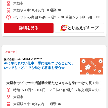
詳細を見る
大垣市
キープ
大垣駅⇒車10分以内│車通勤OK
派遣社員
≪シフト制/実働8時間≫ 週3〜OK 希望シフト制 [例] ・08:00 〜 17
株式会社kotrio /●NG-H-2029418
夕方までのデイサービス☆車の運転できる方優
詳細を見る
とりあえずキープ
遇【大垣駅】
時給1500円〜2125円 ＜日払い有/週払い有/交
通費全支給(ガソリン代含む)＞
大垣市
派遣社員
詳細を見る
キープ
株式会社kotrio /●NG-H-1907525
AIに奪われない仕事！手に職をつけることで、
派遣社員
いつでも・どこでも働けて将来も安心☆
株式会社kotrio /●NG-H-1905896
大垣駅▼綺麗なサ高住で生活ケア▼清掃やフロ
アの巡回など
大垣市*デイでの生活補助☆新たなスキルを身につけて長く働く♪
時給1500円〜2125円 ＜日払い有/週払い有/交
時給1500円〜2150円 ＜日払い有/週払い有/交通費全支給(ガ
通費全支給(ガソリン代含む)＞
大垣市
大垣市
大垣駅⇒車10分以内│車通勤OK