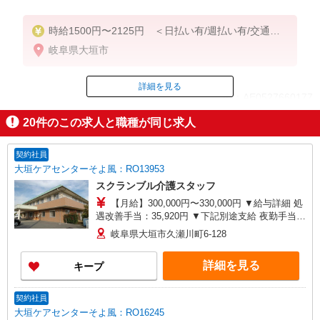
時給1500円〜2125円 ＜日払い有/週払い有/交通費
全支給(ガソリン代含む)＞
岐阜県大垣市
詳細を見る
ID：AE0527660177
20
件のこの求人と職種が同じ求人
掲載期間終了
契約社員
大垣ケアセンターそよ風：RO13953
スクランブル介護スタッフ
【月給】300,000円〜330,000円 ▼給与詳細 処
遇改善手当：35,920円 ▼下記別途支給 夜勤手当：
6,000円（1回） 準夜勤手当：3,500円（1回） 通勤
岐阜県大垣市久瀬川町6-128
手当 年末年始手当：380円/時 寸志あり：年2回（6
月・12月） ※業績による 特別報酬：平均34.1万円
詳細を見る
キープ
（最高額135万円） ※2025年6月支給実績 ※処遇
改善手当は試用期間中(3ヶ月)は支給なし
契約社員
大垣ケアセンターそよ風：RO16245