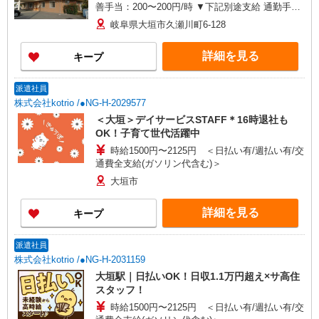
善手当：200〜200円/時 ▼下記別途支給 通勤手当
年末年始手当：380円/時 寸志あり：年2回（6月・
岐阜県大垣市久瀬川町6-128
12月） ※業績による ※処遇改善手当は試用期間
中(3ヶ月)は支給なし
詳細を見る
キープ
派遣社員
株式会社kotrio /●NG-H-2029577
＜大垣＞デイサービスSTAFF＊16時退社も
OK！子育て世代活躍中
時給1500円〜2125円 ＜日払い有/週払い有/交
通費全支給(ガソリン代含む)＞
大垣市
詳細を見る
キープ
派遣社員
株式会社kotrio /●NG-H-2031159
大垣駅｜日払いOK！日収1.1万円超え×サ高住
スタッフ！
時給1500円〜2125円 ＜日払い有/週払い有/交