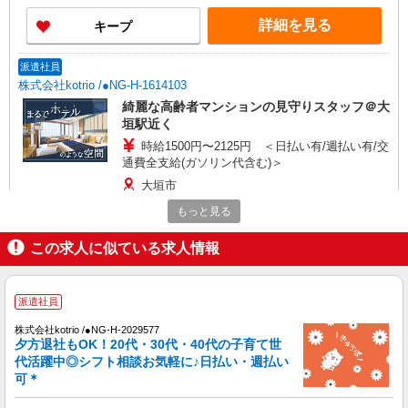
詳細を見る
キープ
派遣社員
株式会社kotrio /●NG-H-1614103
綺麗な高齢者マンションの見守りスタッフ＠大
垣駅近く
時給1500円〜2125円 ＜日払い有/週払い有/交
通費全支給(ガソリン代含む)＞
大垣市
もっと見る
詳細を見る
キープ
この求人に似ている求人情報
派遣社員
株式会社kotrio /●NG-H-1992510
派遣社員
[ 高収入 ]大垣駅近く【日収1.2万円】生活支援
員さん大募集！
株式会社kotrio /●NG-H-2029577
夕方退社もOK！20代・30代・40代の子育て世
時給1500円〜2125円 ＜日払い有/週払い有/交
代活躍中◎シフト相談お気軽に♪日払い・週払い
通費全支給(ガソリン代含む)＞
可＊
大垣市