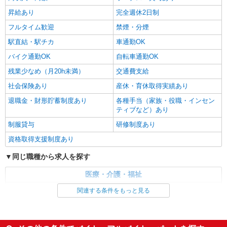
昇給あり
完全週休2日制
フルタイム歓迎
禁煙・分煙
駅直結・駅チカ
車通勤OK
バイク通勤OK
自転車通勤OK
残業少なめ（月20h未満）
交通費支給
社会保険あり
産休・育休取得実績あり
退職金・財形貯蓄制度あり
各種手当（家族・役職・インセン
ティブなど）あり
制服貸与
研修制度あり
資格取得支援制度あり
同じ職種から求人を探す
医療・介護・福祉
介護職・ヘルパー
関連する条件をもっと見る
同じ特徴から求人を探す
未経験歓迎
ミドル（40代～）活躍中