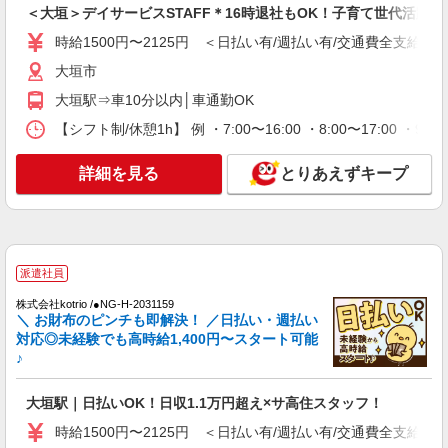
＜大垣＞デイサービスSTAFF＊16時退社もOK！子育て世代活躍中
詳細を見る
キープ
時給1500円〜2125円 ＜日払い有/週払い有/交通費全支給(ガ
派遣社員
大垣市
株式会社kotrio /●NG-H-2030710
大垣駅⇒車10分以内│車通勤OK
毎日通うのが楽しみになる＊ホテルのような美
しいサ高住のSTAFF
【シフト制/休憩1h】 例 ・7:00〜16:00 ・8:00〜17:00 ・9:
時給1500円〜2125円 ＜日払い有/週払い有/交
通費全支給(ガソリン代含む)＞
詳細を見る
とりあえずキープ
大垣市
詳細を見る
キープ
派遣社員
派遣社員
株式会社kotrio /●NG-H-2031159
株式会社kotrio /●NG-H-2030058
＼ お財布のピンチも即解決！ ／日払い・週払い
レア！【大垣駅】就労支援施設で軽作業の見守
対応◎未経験でも高時給1,400円〜スタート可能
りなど＊未経験OK
♪
時給1400円〜 ＜日払い有/週払い有/交通費全
支給(ガソリン代含む)＞
大垣駅｜日払いOK！日収1.1万円超え×サ高住スタッフ！
大垣市
時給1500円〜2125円 ＜日払い有/週払い有/交通費全支給(ガ