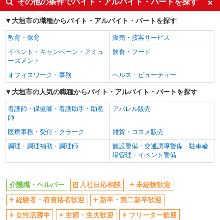
その他の条件でバイト・アルバイト・パートを探す
ボーナス・賞与あり
車通勤OK
大垣市の職種からバイト・アルバイト・パートを探す
交通費支給
社会保険あり
教育・保育
販売・接客サービス
産休・育休取得実績あり
イベント・キャンペーン・アミュ
飲食・フード
ーズメント
オフィスワーク・事務
ヘルス・ビューティー
大垣市の人気の職種からバイト・アルバイト・パートを探す
看護師・保健師・看護助手・助産
アパレル販売
師
医療事務・受付・クラーク
雑貨・コスメ販売
調理・調理補助・調理師
施設警備・交通誘導警備・駐車輪
場管理・イベント警備
介護職・ヘルパー
入社日応相談
未経験歓迎
経験者・有資格者歓迎
新卒・第二新卒歓迎
女性活躍中
主婦・主夫歓迎
フリーター歓迎