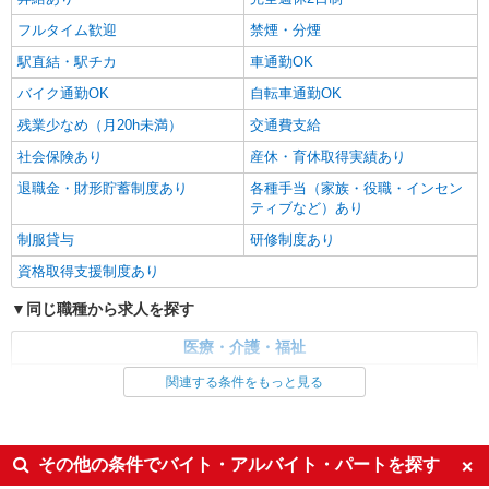
大垣市
フルタイム歓迎
禁煙・分煙
駅直結・駅チカ
車通勤OK
詳細を見る
キープ
バイク通勤OK
自転車通勤OK
残業少なめ（月20h未満）
交通費支給
社会保険あり
産休・育休取得実績あり
退職金・財形貯蓄制度あり
各種手当（家族・役職・インセン
ティブなど）あり
制服貸与
研修制度あり
資格取得支援制度あり
同じ職種から求人を探す
医療・介護・福祉
介護職・ヘルパー
関連する条件をもっと見る
同じ特徴から求人を探す
未経験歓迎
ミドル（40代～）活躍中
その他の条件でバイト・アルバイト・パートを探す
ボーナス・賞与あり
車通勤OK