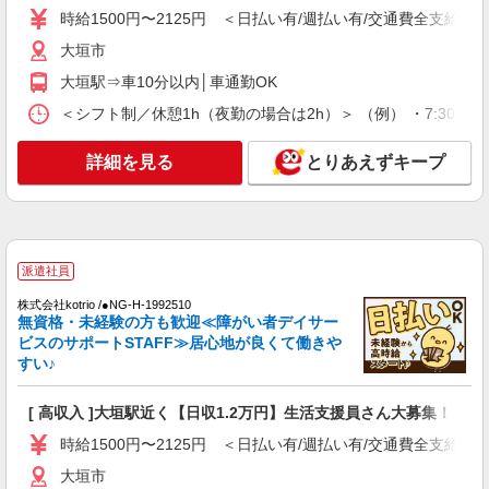
時給1500円〜2125円 ＜日払い有/週払い有/交通費全支給(ガ
時給1500円〜2125円 ＜日払い有/週払い有/交
通費全支給(ガソリン代含む)＞
大垣市
大垣市
大垣駅⇒車10分以内│車通勤OK
＜シフト制／休憩1h（夜勤の場合は2h）＞ （例） ・7:30〜16:30
詳細を見る
キープ
詳細を見る
とりあえずキープ
派遣社員
株式会社kotrio /●NG-H-2029828
日収1.2万円〜可★「とにかく収入重視!」が叶
う高時給の有料住宅
時給1500円〜2125円 ＜日払い有/週払い有/交
派遣社員
通費全支給(ガソリン代含む)＞
株式会社kotrio /●NG-H-1992510
大垣市
無資格・未経験の方も歓迎≪障がい者デイサー
ビスのサポートSTAFF≫居心地が良くて働きや
詳細を見る
キープ
すい♪
派遣社員
[ 高収入 ]大垣駅近く【日収1.2万円】生活支援員さん大募集！
株式会社kotrio /●NG-H-2031159
時給1500円〜2125円 ＜日払い有/週払い有/交通費全支給(ガ
大垣駅｜日払いOK！日収1.1万円超え×サ高住
スタッフ！
大垣市