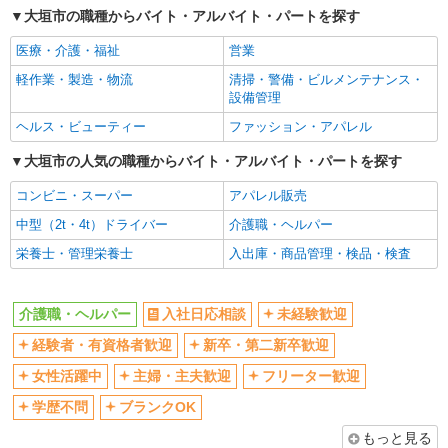
大垣市の職種からバイト・アルバイト・パートを探す
交通費支給
社会保険あり
医療・介護・福祉
営業
産休・育休取得実績あり
軽作業・製造・物流
清掃・警備・ビルメンテナンス・
設備管理
ヘルス・ビューティー
ファッション・アパレル
大垣市の人気の職種からバイト・アルバイト・パートを探す
コンビニ・スーパー
アパレル販売
中型（2t・4t）ドライバー
介護職・ヘルパー
栄養士・管理栄養士
入出庫・商品管理・検品・検査
介護職・ヘルパー
入社日応相談
未経験歓迎
経験者・有資格者歓迎
新卒・第二新卒歓迎
女性活躍中
主婦・主夫歓迎
フリーター歓迎
学歴不問
ブランクOK
もっと見る