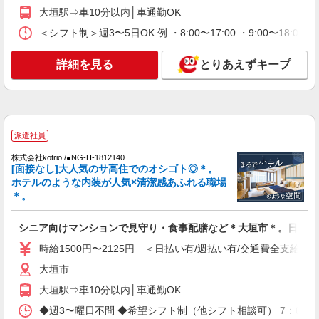
時給1500円〜2125円 ＜日払い有/週払い有/交
大垣駅⇒車10分以内│車通勤OK
通費全支給(ガソリン代含む)＞
＜シフト制＞週3〜5日OK 例 ・8:00〜17:00 ・9:00〜18:00
大垣市
詳細を見る
とりあえずキープ
詳細を見る
キープ
派遣社員
株式会社kotrio /●NG-H-1905896
大垣駅▼綺麗なサ高住で生活ケア▼清掃やフロ
派遣社員
アの巡回など
株式会社kotrio /●NG-H-1812140
時給1500円〜2125円 ＜日払い有/週払い有/交
[面接なし]大人気のサ高住でのオシゴト◎＊。
通費全支給(ガソリン代含む)＞
ホテルのような内装が人気×清潔感あふれる職場
大垣市
＊。
詳細を見る
キープ
シニア向けマンションで見守り・食事配膳など＊大垣市＊。日払可
時給1500円〜2125円 ＜日払い有/週払い有/交通費全支給(ガ
派遣社員
大垣市
株式会社kotrio /●NG-H-2159211
大垣駅⇒車10分以内│車通勤OK
大垣駅チカ★グループホームで夜勤専従★日払
いOK★履歴書不要
◆週3〜曜日不問 ◆希望シフト制（他シフト相談可） 7：00〜16