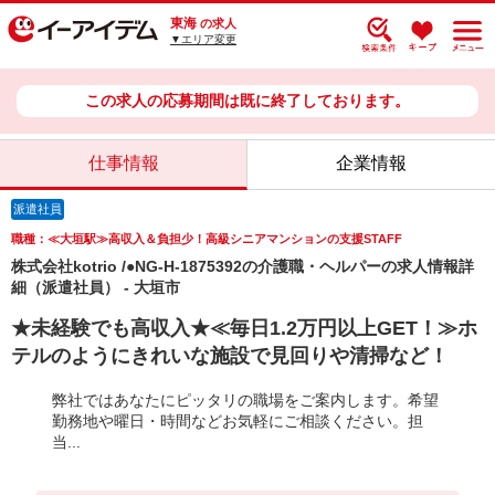
東海
の求人
▼エリア変更
この求人の応募期間は既に終了しております。
仕事情報
企業情報
派遣社員
職種：≪大垣駅≫高収入＆負担少！高級シニアマンションの支援STAFF
株式会社kotrio /●NG-H-1875392の介護職・ヘルパーの求人情報詳
細（派遣社員） - 大垣市
★未経験でも高収入★≪毎日1.2万円以上GET！≫ホ
テルのようにきれいな施設で見回りや清掃など！
弊社ではあなたにピッタリの職場をご案内します。希望
勤務地や曜日・時間などお気軽にご相談ください。担
当...