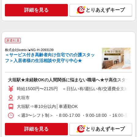
時給1500円〜2125円 ＜日払い有/週払い有/交
通費全支給(ガソリン代含む)＞
詳細を見る
とりあえずキープ
大垣市
詳細を見る
キープ
派遣社員
派遣社員
株式会社kotrio /●NG-H-2031025
株式会社kotrio /●NG-H-2093139
＜サービス付き高齢者向け住宅での介護スタッ
大垣駅＊年齢不問◎未経験から安定した業界へ
フ＞入居者様の生活相談や見守り中心★
＊サ高住
時給1500円〜2125円 ＜日払い有/週払い有/交
通費全支給(ガソリン代含む)＞
大垣駅★未経験OKの人間関係に悩まない職場へ★サ高住スタッフ
大垣市
時給1500円〜2125円 ＜日払い有/週払い有/交通費全支給(ガ
詳細を見る
キープ
大垣市
大垣駅⇒車10分以内│車通勤OK
派遣社員
株式会社kotrio /●NG-H-1907525
＜週3〜シフト制＞ ・8:00-17:00 ・9:00-18:00 ・16:
大垣市*デイでの生活補助☆新たなスキルを身
につけて長く働く♪
詳細を見る
とりあえずキープ
時給1500円〜2150円 ＜日払い有/週払い有/交