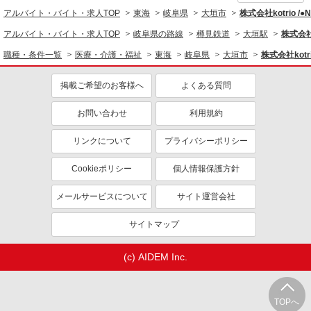
アルバイト・バイト・求人TOP
東海
岐阜県
大垣市
株式会社kotrio /
アルバイト・バイト・求人TOP
岐阜県の路線
樽見鉄道
大垣駅
株式会社k
職種・条件一覧
医療・介護・福祉
東海
岐阜県
大垣市
株式会社kotr
掲載ご希望のお客様へ
よくある質問
お問い合わせ
利用規約
リンクについて
プライバシーポリシー
Cookieポリシー
個人情報保護方針
メールサービスについて
サイト運営会社
サイトマップ
(c) AIDEM Inc.
TOPへ