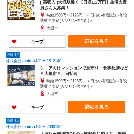
[ 高収入 ]大垣駅近く【日収1.2万円】生活支援
員さん大募集！
時給1500円〜2125円 ＜日払い有/週払い有/交
通費全支給(ガソリン代含む)＞
大垣市
詳細を見る
キープ
派遣社員
株式会社kotrio /●NG-H-1812140
シニア向けマンションで見守り・食事配膳など
＊大垣市＊。日払可
時給1500円〜2125円 ＜日払い有/週払い有/交
通費全支給(ガソリン代含む)＞
大垣市
詳細を見る
キープ
派遣社員
株式会社kotrio /●NG-H-2093139
大垣駅★未経験OKの人間関係に悩まない職場