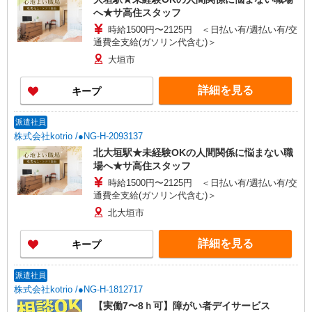
へ★サ高住スタッフ
時給1500円〜2125円 ＜日払い有/週払い有/交
通費全支給(ガソリン代含む)＞
大垣市
詳細を見る
キープ
派遣社員
株式会社kotrio /●NG-H-2093137
北大垣駅★未経験OKの人間関係に悩まない職
場へ★サ高住スタッフ
時給1500円〜2125円 ＜日払い有/週払い有/交
通費全支給(ガソリン代含む)＞
北大垣市
詳細を見る
キープ
派遣社員
株式会社kotrio /●NG-H-1812717
【実働7〜8ｈ可】障がい者デイサービス