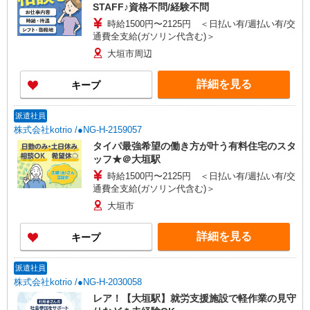
STAFF♪資格不問/経験不問
時給1500円〜2125円 ＜日払い有/週払い有/交
通費全支給(ガソリン代含む)＞
大垣市周辺
詳細を見る
キープ
派遣社員
株式会社kotrio /●NG-H-2159057
タイパ最強希望の働き方が叶う有料住宅のスタ
ッフ★＠大垣駅
時給1500円〜2125円 ＜日払い有/週払い有/交
通費全支給(ガソリン代含む)＞
大垣市
詳細を見る
キープ
派遣社員
株式会社kotrio /●NG-H-2030058
レア！【大垣駅】就労支援施設で軽作業の見守