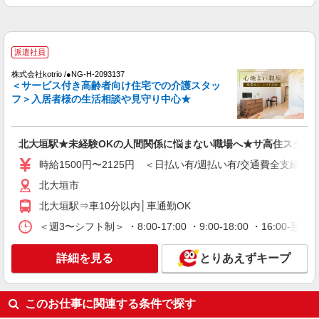
通費全支給(ガソリン代含む)＞
大垣市
派遣社員
詳細を見る
キープ
株式会社kotrio /●NG-H-2093137
＜サービス付き高齢者向け住宅での介護スタッ
派遣社員
フ＞入居者様の生活相談や見守り中心★
株式会社kotrio /●NG-H-2159134
≪大垣駅≫日勤のみ＆残業ナシ！お迎えに間に
合うデイサービス
北大垣駅★未経験OKの人間関係に悩まない職場へ★サ高住スタッ
時給1500円〜2125円 ＜日払い有/週払い有/交
時給1500円〜2125円 ＜日払い有/週払い有/交通費全支給(ガ
通費全支給(ガソリン代含む)＞
大垣市
北大垣市
北大垣駅⇒車10分以内│車通勤OK
詳細を見る
キープ
＜週3〜シフト制＞ ・8:00-17:00 ・9:00-18:00 ・16:
派遣社員
詳細を見る
とりあえずキープ
株式会社kotrio /●NG-H-1614103
綺麗な高齢者マンションの見守りスタッフ＠大
垣駅近く
このお仕事に関連する条件で探す
時給1500円〜2125円 ＜日払い有/週払い有/交