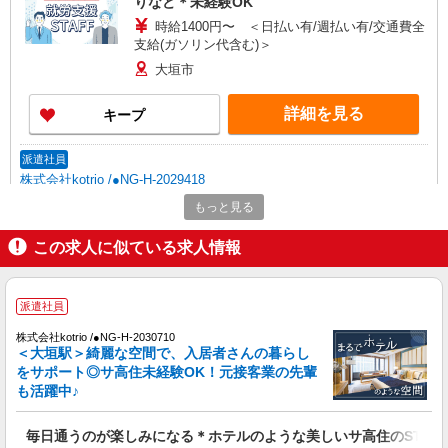
りなど＊未経験OK
時給1400円〜 ＜日払い有/週払い有/交通費全
支給(ガソリン代含む)＞
大垣市
詳細を見る
キープ
派遣社員
株式会社kotrio /●NG-H-2029418
夕方までのデイサービス☆車の運転できる方優
もっと見る
遇【大垣駅】
この求人に似ている求人情報
時給1500円〜2125円 ＜日払い有/週払い有/交
通費全支給(ガソリン代含む)＞
大垣市
派遣社員
詳細を見る
キープ
株式会社kotrio /●NG-H-2030710
＜大垣駅＞綺麗な空間で、入居者さんの暮らし
をサポート◎サ高住未経験OK！元接客業の先輩
派遣社員
も活躍中♪
株式会社kotrio /●NG-H-1992404
個別ケア重視！高級シニア住宅で巡回やケアな
毎日通うのが楽しみになる＊ホテルのような美しいサ高住のSTAF
ど＊大垣駅/日払いOK