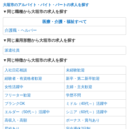
通費全支給(ガソリン代含む)＞
大垣市のアルバイト・バイト・パートの求人を探す
大垣市
同じ職種から大垣市の求人を探す
詳細を見る
キープ
医療・介護・福祉すべて
介護職・ヘルパー
派遣社員
株式会社kotrio /●NG-H-2029577
同じ雇用形態から大垣市の求人を探す
＜大垣＞デイサービスSTAFF＊16時退社も
派遣社員
OK！子育て世代活躍中
時給1500円〜2125円 ＜日払い有/週払い有/交
同じ特徴から大垣市の求人を探す
通費全支給(ガソリン代含む)＞
入社日応相談
未経験歓迎
大垣市
経験者・有資格者歓迎
新卒・第二新卒歓迎
詳細を見る
キープ
女性活躍中
主婦・主夫歓迎
フリーター歓迎
学歴不問
派遣社員
ブランクOK
株式会社kotrio /●NG-H-1992450
ミドル（40代～）活躍中
大垣駅≫高収入！シニア向け高級マンション職
エルダー（50代～）活躍中
シニア（60代～）活躍中
員募集＊.・：゜
高収入・高額
ボーナス・賞与あり
時給1500円〜2125円 ＜日払い有/週払い有/交
通費全支給(ガソリン代含む)＞
昇給あり
完全週休2日制