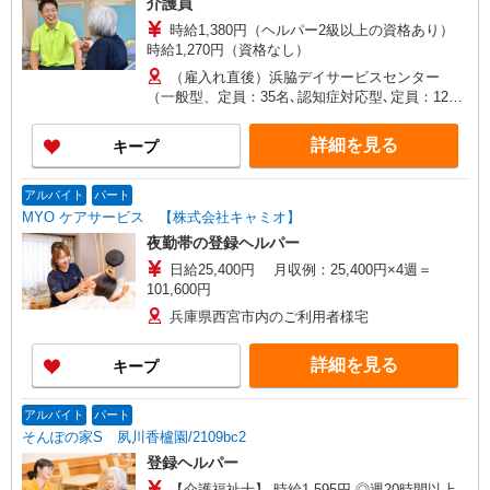
介護員
時給1,380円（ヘルパー2級以上の資格あり）
時給1,270円（資格なし）
（雇入れ直後）浜脇デイサービスセンター
（一般型、定員：35名､認知症対応型､定員：12
名） 兵庫県西宮市久保町14-12 （変更の範囲）
法人の定める事業所
詳細を見る
キープ
アルバイト
パート
MYO ケアサービス 【株式会社キャミオ】
夜勤帯の登録ヘルパー
日給25,400円 月収例：25,400円×4週＝
101,600円
兵庫県西宮市内のご利用者様宅
詳細を見る
キープ
アルバイト
パート
そんぽの家S 夙川香櫨園/2109bc2
登録ヘルパー
【介護福祉士】 時給1,595円 ◎週20時間以上