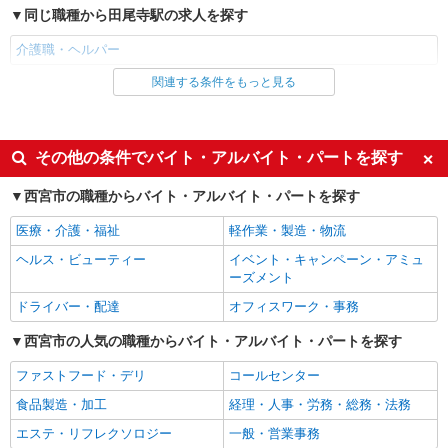
同じ職種から田尾寺駅の求人を探す
介護職・ヘルパー
関連する条件をもっと見る
同じ雇用形態から田尾寺駅の求人を探す
派遣社員
同じ特徴から田尾寺駅の求人を探す
その他の条件でバイト・アルバイト・パートを探す
入社日応相談
未経験歓迎
西宮市の職種からバイト・アルバイト・パートを探す
経験者・有資格者歓迎
新卒・第二新卒歓迎
医療・介護・福祉
軽作業・製造・物流
女性活躍中
主婦・主夫歓迎
ヘルス・ビューティー
イベント・キャンペーン・アミュ
フリーター歓迎
学歴不問
ーズメント
ブランクOK
ミドル（40代～）活躍中
ドライバー・配達
オフィスワーク・事務
エルダー（50代～）活躍中
シニア（60代～）活躍中
西宮市の人気の職種からバイト・アルバイト・パートを探す
高収入・高額
ボーナス・賞与あり
ファストフード・デリ
コールセンター
昇給あり
完全週休2日制
食品製造・加工
経理・人事・労務・総務・法務
フルタイム歓迎
禁煙・分煙
エステ・リフレクソロジー
一般・営業事務