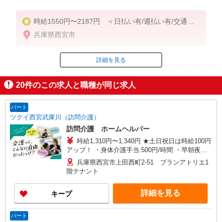
時給1550円〜2187円 ＜日払い有/週払い有/交通費
全支給(ガソリン代含む)＞
兵庫県西宮市
詳細を見る
ID：AE0610070786
20
件のこの求人と職種が同じ求人
掲載期間終了
パート
ツクイ西宮武庫川（訪問介護）
訪問介護 ホームヘルパー
時給1,310円〜1,340円 ★土日祝日は時給100円
アップ！ ・身体介護手当:500円/時間 ・早朝夜間
深夜手当:300円/時間 （18:00〜翌07:59の時間
兵庫県西宮市上田西町2-51 ブランアトリエ1
帯） ・ICT手当:2,000円/月 ・深夜割増は別途支給
階テナント
・ケア→ケアの移動時間も賃金（時給）を支給 ※
給与幅は資格・経験等による
詳細を見る
キープ
パート