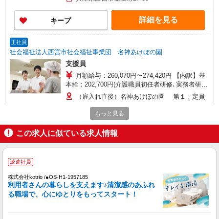
祝日：時給1,895円〜 【実務者研修・初任者研修
（ヘルパー1級・2級）】 時給1,515円 ◎週20時間
詳細を見る
キープ
以上勤務（社保加入者）の場合は時給1,545円 ＊
早朝夜間（〜8:00、18:00〜）：時給1,894円〜 ＊
日曜祝日：時給1,815円〜 ◎身体介助、生活援助
正社員
が同時給 ◎キャンセル手当：職務時給の60％支給
社会福祉法人西宮市社会福祉事業団 名神あけぼの園
支援員
月額給与：260,070円〜274,420円 【内訳】基
本給：202,700円(介護職員初任者研修､実務者研
修) 211,200円(介護福祉士､社会福
（雇入れ直後）名神あけぼの園 第１：定員
祉士､障害福祉サービス管理責任者､相談支援専門
40名（就労継続支援B型20名、生活介護20名）、
員､精神保健福祉士､保育士､幼稚園教諭､特別支援
もっと見る
第２：定員40名（就労継続支援B型）の障がい
学校教諭､小中高等学校教諭) 介護職員等処遇改
者施設 兵庫県西宮市津門大箇町2-13 （変更の範
詳細を見る
キープ
善手当：基本給の10％＋14,100円 処遇改善手当
囲）法人の定める事業所 ※市内の他の勤務場所へ
この求人に似ている求人情報
①介護福祉士資格を有し当事業団正規職員の勤
人事異動することがあります。勤務場所により、
務年数に応じて月額28,000円〜40,000円 ②上記
勤務日又は勤務時間を変更する場合があります。
正社員
以外は月額23,000円 住居手当（世帯主のみ）およ
社会福祉法人西宮市社会福祉事業団 西宮市立介護老人保健施設すこ
派遣社員
び扶養手当 期末勤勉手当あり
やかケア西宮
株式会社kotrio /●OS-H1-1957185
介護老人保健施設の介護員
利用者さんの暮らしを支えます♪清潔感のあふれ
月額給与：286,070円〜300,420円 ※夜勤月4
る職場で、心にゆとりをもってスタート！
回 【内訳】基本給：202,700円(介護職員初任者研
修、実務者研修) 211,200円(介護福
（雇入れ直後）西宮市立介護老人保健施設すこ
祉士、社会福祉士) 夜勤手当：1業務につき6,500円