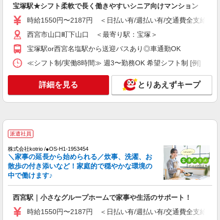
やかケア西宮 （定員：100名（短期入所含
宝塚駅★シフト柔軟で長く働きやすいシニア向けマンション
介護職員等処遇改善手当：基本給の10％＋14,100
む）） 兵庫県西宮市林田町7-17 （変更の範囲）
円 処遇改善手当 ①介護福祉士資格を有し当
時給1550円〜2187円 ＜日払い有/週払い有/交通費全支給(ガ
法人の定める事業所
詳細を見る
キープ
事業団正規職員の勤務年数に応じて月額28,000
西宮市山口町下山口 ＜最寄り駅：宝塚＞
円〜40,000円 ②上記以外は月額23,000円 住
居手当（世帯主のみ）および扶養手当 期末勤勉手
正社員
宝塚駅or西宮名塩駅から送迎バスあり◎車通勤OK
当あり
介護老人保健施設 シルバーハウス
≪シフト制/実働8時間≫ 週3〜勤務OK 希望シフト制 [例] ・8:00〜
介護老人保健施設での介護職員
月給238,500円〜272,500円 ※経験・能力によ
詳細を見る
とりあえずキープ
る ※一律諸手当含む ※夜勤手当（1回9,500円×4
回）含む ※介護福祉士手当 10,000円
介護老人保健施設 シルバーハウス （兵庫県
西宮市塩瀬町生瀬1281番地-5）
詳細を見る
キープ
派遣社員
株式会社kotrio /●OS-H1-1953454
パート
＼家事の延長から始められる／炊事、洗濯、お
介護老人保健施設シルバーハウス
散歩の付き添いなど！家庭的で穏やかな環境の
中で働けます♪
介護老人保健施設での介護職員
時給1140円〜 ※介護福祉士加算別途有
西宮駅｜小さなグループホームで家事や生活のサポート！
介護老人保健施設シルバーハウス （兵庫県西
宮市塩瀬町生瀬1281番地-5）
時給1550円〜2187円 ＜日払い有/週払い有/交通費全支給(ガ