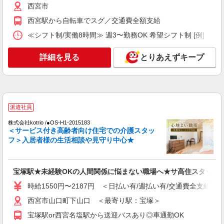
西宮市
詳細を見る
キープ
西宮駅から自転車でスグ／交通費全額支給
NEW
パート
≪シフト制/実働8時間≫ 週3〜勤務OK 希望シフト制 [例] ・8:00〜
香櫨園ケアセンターそよ風：RO35889
デイサービス 介護スタッフ
詳細を見る
とりあえずキープ
【時給】1,316円〜1,500円 ▼給与詳細 処遇改
善手当：200円/時 ▼下記別途支給 通勤手当 年末
年始手当：380円/時 寸志あり：年2回（6月・12
兵庫県西宮市上葭原町4-21
月） ※業績による ※処遇改善手当は試用期間中(3
ヶ月)は支給なし
派遣社員
詳細を見る
キープ
株式会社kotrio /●OS-H1-2015183
＜サービス付き高齢者向け住宅での介護スタッ
NEW
契約社員
フ＞入居者様の生活相談や見守り中心★
香櫨園ケアセンターそよ風：RO12123
ショートステイ 夜勤専従介護職
【月給】295,792円〜313,840円 ▼給与詳細 処
宝塚駅★未経験OKの人間関係に悩まない職場へ★サ高住スタッフ
遇改善手当：37,840円 夜勤手当：66,000円（11回
時給1550円〜2187円 ＜日払い有/週払い有/交通費全支給(ガ
分） ※12回目以降は1回6,000円支給 ▼下記別途
兵庫県西宮市上葭原町4-21
支給 通勤手当 年末年始手当：380円/時 寸志あ
西宮市山口町下山口 ＜最寄り駅：宝塚＞
り：年2回（6月・12月） ※業績による 特別報
詳細を見る
キープ
酬：平均34.1万円（最高額135万円） ※2025年6月
宝塚駅or西宮名塩駅から送迎バスあり◎車通勤OK
支給実績 ※処遇改善手当は試用期間中(3ヶ月)は支