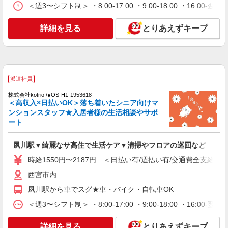
＜週3〜シフト制＞ ・8:00-17:00 ・9:00-18:00 ・16:
給なし
NEW
契約社員
香櫨園ケアセンターそよ風：RO9252
詳細を見る
とりあえずキープ
ショートステイ 介護スタッフ
【月給】257,872円〜275,920円 ▼給与詳細 処
遇改善手当：35,920円 夜勤手当：30,000円（5回
分） ※6回目以降は1回6,000円支給 ▼下記別途支
兵庫県西宮市上葭原町4-21
給 通勤手当 年末年始手当：380円/時 寸志あり：
派遣社員
年2回（6月・12月） ※業績による 特別報酬：平
詳細を見る
キープ
均26.6万円（最高額109万円） ※2025年6月支給実
株式会社kotrio /●OS-H1-1953618
績 ※処遇改善手当は試用期間中(3ヶ月)は支給なし
＜高収入×日払いOK＞落ち着いたシニア向けマ
NEW
ンションスタッフ★入居者様の生活相談やサポ
契約社員
ート
香櫨園ケアセンターそよ風：RO45837
デイサービス 介護スタッフ
夙川駅▼綺麗なサ高住で生活ケア▼清掃やフロアの巡回など
【月給】226,272円〜244,320円 ▼給与詳細 処
遇改善手当：34,320円 ▼下記別途支給 通勤手当
時給1550円〜2187円 ＜日払い有/週払い有/交通費全支給(ガ
年末年始手当：380円/時 寸志あり：年2回（6月・
兵庫県西宮市上葭原町4-21
西宮市内
12月） ※業績による 特別報酬：平均33.８万円
（最高額130万円） ※2025年6月支給実績 ※処遇
夙川駅から車でスグ★車・バイク・自転車OK
詳細を見る
キープ
改善手当は試用期間中(3ヶ月)は支給なし
＜週3〜シフト制＞ ・8:00-17:00 ・9:00-18:00 ・16:
NEW
パート
香櫨園ケアセンターそよ風：RO9300
詳細を見る
とりあえずキープ