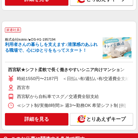
ショートステイ 介護スタッフ
【時給】1,316円〜1,500円 ▼給与詳細 処遇改
善手当：200円/時 ▼下記別途支給 通勤手当 年末
年始手当：380円/時 寸志あり：年2回（6月・12
兵庫県西宮市上葭原町4-21
月） ※業績による ※処遇改善手当は試用期間中(3
派遣社員
ヶ月)は支給なし
詳細を見る
株式会社kotrio /●OS-H1-1957194
キープ
利用者さんの暮らしを支えます♪清潔感のあふれ
る職場で、心にゆとりをもってスタート！
NEW
正社員
香櫨園ケアセンターそよ風：RO9861
ショートステイ 介護スタッフ
西宮駅★シフト柔軟で長く働きやすいシニア向けマンション
【月給】268,920円〜348,920円 ▼給与詳細 資
時給1550円〜2187円 ＜日払い有/週払い有/交通費全支給(ガ
格手当：10,000円 処遇改善手当：35,920円 夜勤手
当：30,000円（5回分） ※6回目以降は1回6,000円
西宮市
兵庫県西宮市上葭原町4-21
支給 住宅手当：規定あり 調整手当：０円〜30,000
西宮駅から自転車でスグ／交通費全額支給
円※経験にょる 精勤手当：8,000円 ▼下記別途支
詳細を見る
キープ
給 通勤手当 年末年始手当：380円/時 賞与年2回
≪シフト制/実働8時間≫ 週3〜勤務OK 希望シフト制 [例] ・8:00〜
（6月・12月） 昇給年1回（4月） 特別報酬：平均
34.1万円（最高額135万円） ※2025年6月支給実績
NEW
パート
詳細を見る
とりあえずキープ
※処遇改善手当は試用期間中(3ヶ月)は支給なし
香櫨園ケアセンターそよ風：RO9216
ショートステイ 夜勤専従介護職
【時給】1,670円〜 ▼給与詳細 処遇改善手