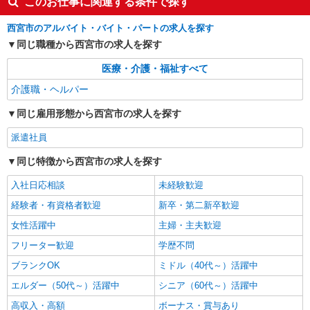
このお仕事に関連する条件で探す
当：220円/時 夜勤手当:6,000円/回 ※夜勤1回あた
り32,720円（処遇改善手当含） ▼下記別途支給 通
兵庫県西宮市上葭原町4-21
西宮市のアルバイト・バイト・パートの求人を探す
勤手当 年末年始手当：380円/時 寸志あり：年2回
同じ職種から西宮市の求人を探す
（6月・12月） ※業績による ※処遇改善手当は試
詳細を見る
キープ
用期間中(3ヶ月)は支給なし
医療・介護・福祉すべて
介護職・ヘルパー
パート
派遣社員
株式会社ルフト・メディカルケア 神戸支店
同じ雇用形態から西宮市の求人を探す
療養型の病院で介護福祉士
【介護福祉士】 日勤：時給1500円（交通費規
派遣社員
定支給） 【介護福祉士実務者研修】 時給1450円
同じ特徴から西宮市の求人を探す
（交通費規定支給） ※夜勤専従をご希望の方、週
西宮市深津町の療養型の病院
2〜3日の勤務条件でお話し可能です！
入社日応相談
未経験歓迎
詳細を見る
キープ
経験者・有資格者歓迎
新卒・第二新卒歓迎
女性活躍中
主婦・主夫歓迎
フリーター歓迎
学歴不問
ブランクOK
ミドル（40代～）活躍中
エルダー（50代～）活躍中
シニア（60代～）活躍中
高収入・高額
ボーナス・賞与あり