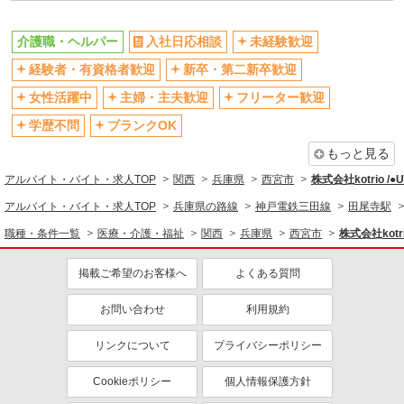
駅直結・駅チカ
車通勤OK
バイク通勤OK
自転車通勤OK
介護職・ヘルパー
入社日応相談
未経験歓迎
残業少なめ（月20h未満）
交通費支給
経験者・有資格者歓迎
新卒・第二新卒歓迎
社会保険あり
産休・育休取得実績あり
女性活躍中
主婦・主夫歓迎
フリーター歓迎
退職金・財形貯蓄制度あり
各種手当（家族・役職・インセン
ティブなど）あり
学歴不問
ブランクOK
制服貸与
研修制度あり
もっと見る
資格取得支援制度あり
アルバイト・バイト・求人TOP
関西
兵庫県
西宮市
株式会社kotrio /
同じ職種から求人を探す
アルバイト・バイト・求人TOP
兵庫県の路線
神戸電鉄三田線
田尾寺駅
職種・条件一覧
医療・介護・福祉
関西
兵庫県
西宮市
株式会社kotr
医療・介護・福祉
介護職・ヘルパー
掲載ご希望のお客様へ
よくある質問
同じ特徴から求人を探す
お問い合わせ
利用規約
未経験歓迎
ミドル（40代～）活躍中
リンクについて
プライバシーポリシー
ボーナス・賞与あり
車通勤OK
交通費支給
社会保険あり
Cookieポリシー
個人情報保護方針