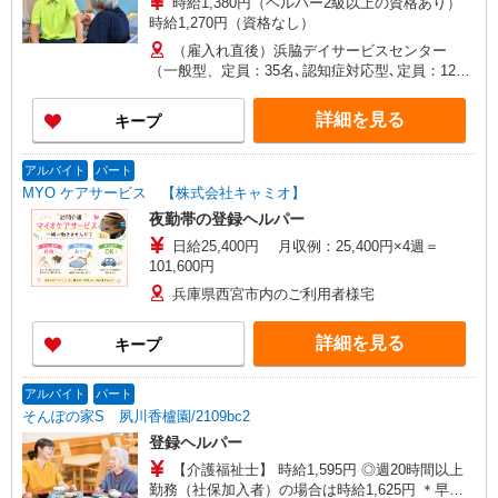
時給1,380円（ヘルパー2級以上の資格あり）
時給1,270円（資格なし）
（雇入れ直後）浜脇デイサービスセンター
（一般型、定員：35名､認知症対応型､定員：12
名） 兵庫県西宮市久保町14-12 （変更の範囲）
法人の定める事業所
詳細を見る
キープ
アルバイト
パート
MYO ケアサービス 【株式会社キャミオ】
夜勤帯の登録ヘルパー
日給25,400円 月収例：25,400円×4週＝
101,600円
兵庫県西宮市内のご利用者様宅
詳細を見る
キープ
アルバイト
パート
そんぽの家S 夙川香櫨園/2109bc2
登録ヘルパー
【介護福祉士】 時給1,595円 ◎週20時間以上
勤務（社保加入者）の場合は時給1,625円 ＊早朝