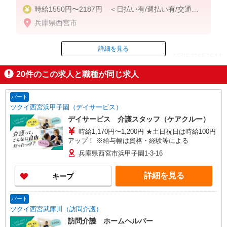
時給1550円〜2187円 ＜日払い有/週払い有/交通費
全支給(ガソリン代含む)＞
兵庫県西宮市
詳細を見る
ID：AE0527657644
20
件のこの求人と職種が同じ求人
掲載期間終了
パート
ツクイ西宮浜甲子園（デイサービス）
デイサービス 介護スタッフ（ケアクルー）
時給1,170円〜1,200円 ★土日祝日は時給100円
アップ！ ※給与幅は資格・経験等による
兵庫県西宮市浜甲子園1-3-16
詳細を見る
キープ
パート
ツクイ西宮武庫川（訪問介護）
訪問介護 ホームヘルパー