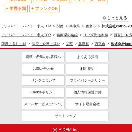
退職金・財形貯蓄制度あり
各種手当（家族・役職・インセン
ティブなど）あり
学歴不問
ブランクOK
制服貸与
研修制度あり
もっと見る
資格取得支援制度あり
アルバイト・バイト・求人TOP
関西
兵庫県
西宮市
株式会社kotrio /
同じ職種から求人を探す
アルバイト・バイト・求人TOP
兵庫県の路線
ＪＲ東海道本線
西宮(ＪＲ)
職種・条件一覧
医療・介護・福祉
関西
兵庫県
西宮市
株式会社kotr
医療・介護・福祉
介護職・ヘルパー
掲載ご希望のお客様へ
よくある質問
同じ特徴から求人を探す
お問い合わせ
利用規約
未経験歓迎
ミドル（40代～）活躍中
リンクについて
プライバシーポリシー
ボーナス・賞与あり
車通勤OK
交通費支給
社会保険あり
Cookieポリシー
個人情報保護方針
産休・育休取得実績あり
メールサービスについて
サイト運営会社
サイトマップ
(c) AIDEM Inc.