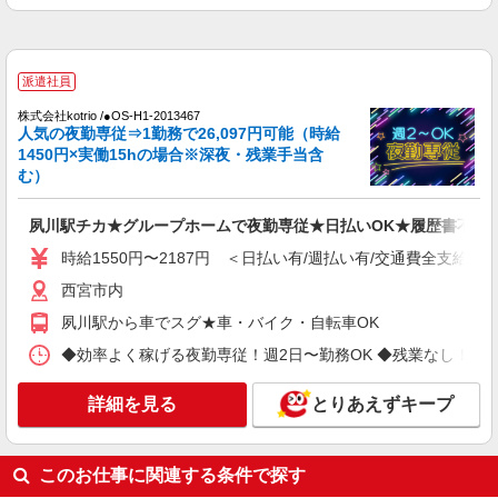
【時給】1,316円〜1,500円 ▼給与詳細 処遇改
善手当：200円/時 ▼下記別途支給 通勤手当 年末
年始手当：380円/時 寸志あり：年2回（6月・12
兵庫県西宮市上葭原町4-21
月） ※業績による ※処遇改善手当は試用期間中(3
派遣社員
ヶ月)は支給なし
詳細を見る
株式会社kotrio /●OS-H1-2013467
キープ
人気の夜勤専従⇒1勤務で26,097円可能（時給
1450円×実働15hの場合※深夜・残業手当含
契約社員
む）
香櫨園ケアセンターそよ風：RO9252
ショートステイ 介護スタッフ
夙川駅チカ★グループホームで夜勤専従★日払いOK★履歴書不要
【月給】257,872円〜275,920円 ▼給与詳細 処
時給1550円〜2187円 ＜日払い有/週払い有/交通費全支給(ガ
遇改善手当：35,920円 夜勤手当：30,000円（5回
分） ※6回目以降は1回6,000円支給 ▼下記別途支
西宮市内
兵庫県西宮市上葭原町4-21
給 通勤手当 年末年始手当：380円/時 寸志あり：
夙川駅から車でスグ★車・バイク・自転車OK
年2回（6月・12月） ※業績による 特別報酬：平
詳細を見る
キープ
均26.6万円（最高額109万円） ※2025年6月支給実
◆効率よく稼げる夜勤専従！週2日〜勤務OK ◆残業なし！朝にはピタ
績 ※処遇改善手当は試用期間中(3ヶ月)は支給なし
パート
詳細を見る
とりあえずキープ
香櫨園ケアセンターそよ風：RO35889
デイサービス 介護スタッフ
【時給】1,316円〜1,500円 ▼給与詳細 処遇改
このお仕事に関連する条件で探す
善手当：200円/時 ▼下記別途支給 通勤手当 年末