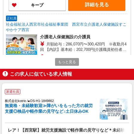
（ヘルパー1級・2級）】 時給1,515円 ◎週20時間
詳細を見る
キープ
以上勤務（社保加入者）の場合は時給1,545円 ＊
早朝夜間（〜8:00、18:00〜）：時給1,894円〜 ＊
日曜祝日：時給1,815円〜 ◎身体介助、生活援助
正社員
が同時給 ◎キャンセル手当：職務時給の60％支給
社会福祉法人西宮市社会福祉事業団 西宮市立介護老人保健施設すこ
やかケア西宮
介護老人保健施設の介護員
月額給与：286,070円〜300,420円 ※夜勤月4
回 【内訳】基本給：202,700円(介護職員初任者研
修、実務者研修) 211,200円(介護福
（雇入れ直後）西宮市立介護老人保健施設すこ
祉士、社会福祉士) 夜勤手当：1業務につき6,500円
もっと見る
やかケア西宮 （定員：100名（短期入所含
介護職員等処遇改善手当：基本給の10％＋14,100
む）） 兵庫県西宮市林田町7-17 （変更の範囲）
円 処遇改善手当 ①介護福祉士資格を有し当
法人の定める事業所
この求人に似ている求人情報
詳細を見る
キープ
事業団正規職員の勤務年数に応じて月額28,000
円〜40,000円 ②上記以外は月額23,000円 住
居手当（世帯主のみ）および扶養手当 期末勤勉手
正社員
派遣社員
当あり
社会福祉法人西宮市社会福祉事業団 名神あけぼの園
株式会社kotrio /●OS-H1-1849862
支援員
無資格・未経験歓迎≫障がいをもった方の就労
月額給与：260,070円〜274,420円 【内訳】基
支援◎検品や軽作業の見守など♪土日休みOK
本給：202,700円(介護職員初任者研修､実務者研
修) 211,200円(介護福祉士､社会福
（雇入れ直後）名神あけぼの園 第１：定員
祉士､障害福祉サービス管理責任者､相談支援専門
40名（就労継続支援B型20名、生活介護20名）、
レア！【西宮駅】就労支援施設で軽作業の見守りなど＊未経験OK
員､精神保健福祉士､保育士､幼稚園教諭､特別支援
第２：定員40名（就労継続支援B型）の障がい