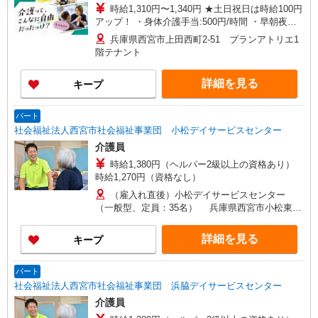
時給1,310円〜1,340円 ★土日祝日は時給100円
アップ！ ・身体介護手当:500円/時間 ・早朝夜間
深夜手当:300円/時間 （18:00〜翌07:59の時間
兵庫県西宮市上田西町2-51 ブランアトリエ1
帯） ・ICT手当:2,000円/月 ・深夜割増は別途支給
階テナント
・ケア→ケアの移動時間も賃金（時給）を支給 ※
給与幅は資格・経験等による
詳細を見る
キープ
パート
社会福祉法人西宮市社会福祉事業団 小松デイサービスセンター
介護員
時給1,380円（ヘルパー2級以上の資格あり）
時給1,270円（資格なし）
（雇入れ直後）小松デイサービスセンター
（一般型、定員：35名） 兵庫県西宮市小松東町
1丁目3-10 （変更の範囲）法人の定める事業所
詳細を見る
キープ
パート
社会福祉法人西宮市社会福祉事業団 浜脇デイサービスセンター
介護員