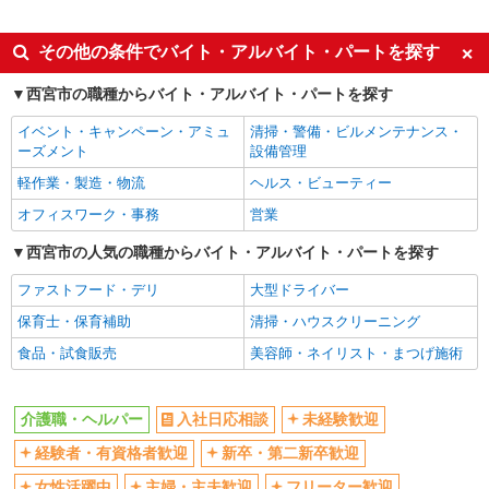
派遣社員
同じ特徴から西宮(ＪＲ)駅の求人を探す
その他の条件でバイト・アルバイト・パートを探す
入社日応相談
未経験歓迎
西宮市の職種からバイト・アルバイト・パートを探す
経験者・有資格者歓迎
新卒・第二新卒歓迎
イベント・キャンペーン・アミュ
清掃・警備・ビルメンテナンス・
女性活躍中
主婦・主夫歓迎
ーズメント
設備管理
フリーター歓迎
学歴不問
軽作業・製造・物流
ヘルス・ビューティー
ブランクOK
ミドル（40代～）活躍中
オフィスワーク・事務
営業
エルダー（50代～）活躍中
シニア（60代～）活躍中
西宮市の人気の職種からバイト・アルバイト・パートを探す
高収入・高額
ボーナス・賞与あり
ファストフード・デリ
大型ドライバー
昇給あり
完全週休2日制
保育士・保育補助
清掃・ハウスクリーニング
フルタイム歓迎
禁煙・分煙
食品・試食販売
美容師・ネイリスト・まつげ施術
駅直結・駅チカ
車通勤OK
バイク通勤OK
自転車通勤OK
介護職・ヘルパー
入社日応相談
未経験歓迎
残業少なめ（月20h未満）
交通費支給
経験者・有資格者歓迎
新卒・第二新卒歓迎
社会保険あり
産休・育休取得実績あり
女性活躍中
主婦・主夫歓迎
フリーター歓迎