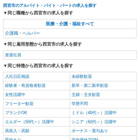
年始手当：380円/時 寸志あり：年2回（6月・12
兵庫県西宮市上葭原町4-21
西宮市のアルバイト・バイト・パートの求人を探す
月） ※業績による ※処遇改善手当は試用期間中(3
同じ職種から西宮市の求人を探す
ヶ月)は支給なし
詳細を見る
キープ
医療・介護・福祉すべて
介護職・ヘルパー
パート
派遣社員
株式会社ルフト・メディカルケア 神戸支店
同じ雇用形態から西宮市の求人を探す
療養型の病院で介護福祉士
【介護福祉士】 日勤：時給1500円（交通費規
派遣社員
定支給） 【介護福祉士実務者研修】 時給1450円
（交通費規定支給） ※夜勤専従をご希望の方、週
同じ特徴から西宮市の求人を探す
西宮市深津町の療養型の病院
2〜3日の勤務条件でお話し可能です！
入社日応相談
未経験歓迎
詳細を見る
キープ
経験者・有資格者歓迎
新卒・第二新卒歓迎
女性活躍中
主婦・主夫歓迎
フリーター歓迎
学歴不問
ブランクOK
ミドル（40代～）活躍中
エルダー（50代～）活躍中
シニア（60代～）活躍中
高収入・高額
ボーナス・賞与あり
昇給あり
完全週休2日制