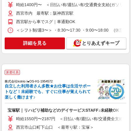
学校教諭､小中高等学校教諭) 介護職員等処遇改
時給1400円〜 ＜日払い有/週払い有/交通費全支給(ガソリン代
者施設 兵庫県西宮市津門大箇町2-13 （変更の範
詳細を見る
キープ
善手当：基本給の10％＋14,100円 処遇改善手当
囲）法人の定める事業所 ※市内の他の勤務場所へ
西宮市内 最寄駅：阪神西宮駅
①介護福祉士資格を有し当事業団正規職員の勤
人事異動することがあります。勤務場所により、
務年数に応じて月額28,000円〜40,000円 ②上記
勤務日又は勤務時間を変更する場合があります。
正社員
西宮駅から車でスグ｜車通勤OK
以外は月額23,000円 住居手当（世帯主のみ）およ
介護老人保健施設 シルバーハウス
び扶養手当 期末勤勉手当あり
＜シフト制/週3〜＞ ・8:30〜17:30 ・9:00〜18:00 (休憩1
介護老人保健施設での介護職員
月給238,500円〜272,500円 ※経験・能力によ
詳細を見る
とりあえずキープ
る ※一律諸手当含む ※夜勤手当（1回9,500円×4
回）含む ※介護福祉士手当 10,000円
介護老人保健施設 シルバーハウス （兵庫県
西宮市塩瀬町生瀬1281番地-5）
詳細を見る
キープ
派遣社員
株式会社kotrio /●OS-H1-1954572
パート
自立した利用者さん多数★お仕事は生活サポー
介護老人保健施設シルバーハウス
トなど！未経験でも、すぐに仕事が覚えられて
楽しく働けます♪
介護老人保健施設での介護職員
時給1140円〜 ※介護福祉士加算別途有
宝塚駅｜リハビリ補助などのデイサービスSTAFF♪未経験OK
介護老人保健施設シルバーハウス （兵庫県西
宮市塩瀬町生瀬1281番地-5）
時給1550円〜2187円 ＜日払い有/週払い有/交通費全支給(ガ
西宮市山口町下山口 ＜最寄り駅：宝塚＞
詳細を見る
キープ