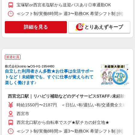
宝塚駅or西宮名塩駅から送迎バスあり◎車通勤OK
パート
≪シフト制/実働8時間≫ 週3〜勤務OK 希望シフト制 [例] ・7:30〜1
香櫨園ケアセンターそよ風：RO9216
ショートステイ 夜勤専従介護職
詳細を見る
とりあえずキープ
【時給】1,670円〜 ▼給与詳細 処遇改善手
当：220円/時 夜勤手当:6,000円/回 ※夜勤1回あた
り32,720円（処遇改善手当含） ▼下記別途支給 通
兵庫県西宮市上葭原町4-21
勤手当 年末年始手当：380円/時 寸志あり：年2回
（6月・12月） ※業績による ※処遇改善手当は試
派遣社員
詳細を見る
キープ
用期間中(3ヶ月)は支給なし
株式会社kotrio /●OS-H1-1954480
自立した利用者さん多数★お仕事は生活サポー
契約社員
トなど！未経験でも、すぐに仕事が覚えられて
香櫨園ケアセンターそよ風：RO45837
楽しく働けます♪
デイサービス 介護スタッフ
【月給】226,272円〜244,320円 ▼給与詳細 処
西宮北口駅｜リハビリ補助などのデイサービスSTAFF♪未経験OK
遇改善手当：34,320円 ▼下記別途支給 通勤手当
年末年始手当：380円/時 寸志あり：年2回（6月・
時給1550円〜2187円 ＜日払い有/週払い有/交通費全支給(ガ
兵庫県西宮市上葭原町4-21
12月） ※業績による 特別報酬：平均33.８万円
西宮市
（最高額130万円） ※2025年6月支給実績 ※処遇
詳細を見る
キープ
改善手当は試用期間中(3ヶ月)は支給なし
西宮北口駅から自転車でスグ★駅チカの好立地★
≪シフト制/実働8時間≫ 週3〜勤務OK 希望シフト制 [例] ・7:30〜1
契約社員