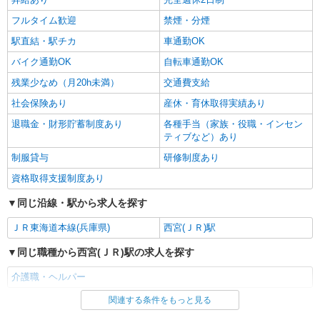
フルタイム歓迎
禁煙・分煙
駅直結・駅チカ
車通勤OK
バイク通勤OK
自転車通勤OK
残業少なめ（月20h未満）
交通費支給
社会保険あり
産休・育休取得実績あり
退職金・財形貯蓄制度あり
各種手当（家族・役職・インセン
ティブなど）あり
制服貸与
研修制度あり
資格取得支援制度あり
同じ沿線・駅から求人を探す
ＪＲ東海道本線(兵庫県)
西宮(ＪＲ)駅
同じ職種から西宮(ＪＲ)駅の求人を探す
介護職・ヘルパー
関連する条件をもっと見る
同じ雇用形態から西宮(ＪＲ)駅の求人を探す