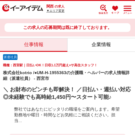
関西
の求人
▼エリア変更
この求人の応募期間は既に終了しております。
仕事情報
企業情報
派遣社員
職種：西宮駅｜日払いOK！日収1.1万円超え×サ高住スタッフ！
株式会社kotrio /●UM-H-1955363の介護職・ヘルパーの求人情報詳
細（派遣社員） - 西宮市
＼ お財布のピンチも即解決！ ／日払い・週払い対応
◎未経験でも高時給1,450円〜スタート可能♪
弊社ではあなたにピッタリの職場をご案内します。希望
勤務地や曜日・時間などお気軽にご相談ください。担
当...