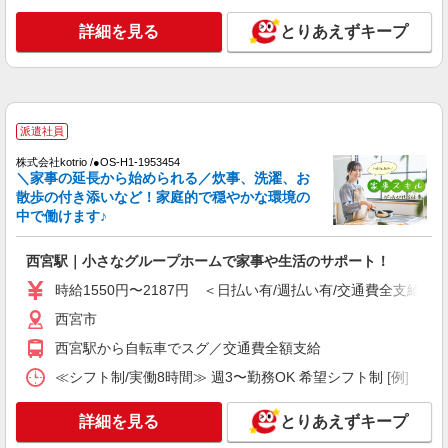
香櫨園ケアセンターそよ風：RO12123
詳細を見る
とりあえずキープ
ショートステイ 夜勤専従介護職
【月給】295,792円〜313,840円 ▼給与詳細 処
遇改善手当：37,840円 夜勤手当：66,000円（11回
分） ※12回目以降は1回6,000円支給 ▼下記別途
兵庫県西宮市上葭原町4-21
支給 通勤手当 年末年始手当：380円/時 寸志あ
派遣社員
り：年2回（6月・12月） ※業績による 特別報
詳細を見る
キープ
酬：平均34.1万円（最高額135万円） ※2025年6月
株式会社kotrio /●OS-H1-1953454
支給実績 ※処遇改善手当は試用期間中(3ヶ月)は支
＼家事の延長から始められる／炊事、洗濯、お
給なし
散歩の付き添いなど！家庭的で穏やかな環境の
正社員
中で働けます♪
香櫨園ケアセンターそよ風：RO9861
ショートステイ 介護スタッフ
西宮駅｜小さなグループホームで家事や生活のサポート！
【月給】268,920円〜348,920円 ▼給与詳細 資
格手当：10,000円 処遇改善手当：35,920円 夜勤手
時給1550円〜2187円 ＜日払い有/週払い有/交通費全支給(ガ
当：30,000円（5回分） ※6回目以降は1回6,000円
兵庫県西宮市上葭原町4-21
西宮市
支給 住宅手当：規定あり 調整手当：０円〜30,000
円※経験にょる 精勤手当：8,000円 ▼下記別途支
西宮駅から自転車でスグ／交通費全額支給
詳細を見る
キープ
給 通勤手当 年末年始手当：380円/時 賞与年2回
（6月・12月） 昇給年1回（4月） 特別報酬：平均
≪シフト制/実働8時間≫ 週3〜勤務OK 希望シフト制 [例] ・8:00〜
34.1万円（最高額135万円） ※2025年6月支給実績
パート
※処遇改善手当は試用期間中(3ヶ月)は支給なし
香櫨園ケアセンターそよ風：RO9300
詳細を見る
とりあえずキープ
ショートステイ 介護スタッフ