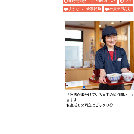
短時間勤務（1日4h以内）OK
深夜
まかない・食事補助
社員登用あり
「家族が出かけている日中の短時間だけ
きます！
私生活との両立にピッタリ◎