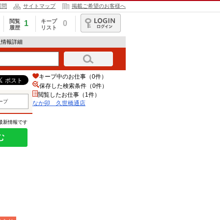
質問
サイトマップ
掲載ご希望のお客様へ
閲覧
キープ
1
0
履歴
リスト
ログイン
人情報詳細
キープ中のお仕事（0件）
保存した検索条件（
0
件）
閲覧したお仕事（1件）
ープ
なか卯 久世橋通店
の最新情報です
む