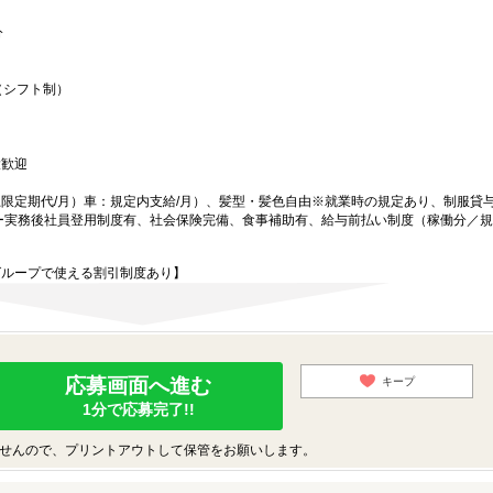
分
（シフト制）
大歓迎
定期代/月）車：規定内支給/月）、髪型・髪色自由※就業時の規定あり、制服貸与（
ー実務後社員登用制度有、社会保険完備、食事補助有、給与前払い制度（稼働分／
グループで使える割引制度あり】
応募画面へ進む
キープ
1分で応募完了!!
せんので、プリントアウトして保管をお願いします。