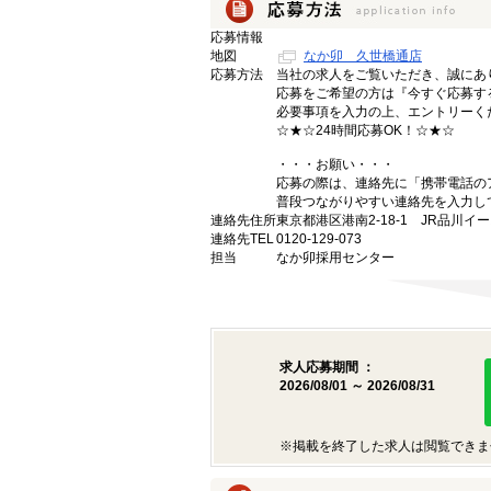
応募情報
地図
なか卯 久世橋通店
応募方法
当社の求人をご覧いただき、誠にあ
応募をご希望の方は『今すぐ応募す
必要事項を入力の上、エントリーく
☆★☆24時間応募OK！☆★☆
・・・お願い・・・
応募の際は、連絡先に「携帯電話の
普段つながりやすい連絡先を入力し
連絡先住所
東京都港区港南2-18-1 JR品川イ
連絡先TEL
0120-129-073
担当
なか卯採用センター
求人応募期間 ：
2026/08/01 ～ 2026/08/31
※掲載を終了した求人は閲覧できま