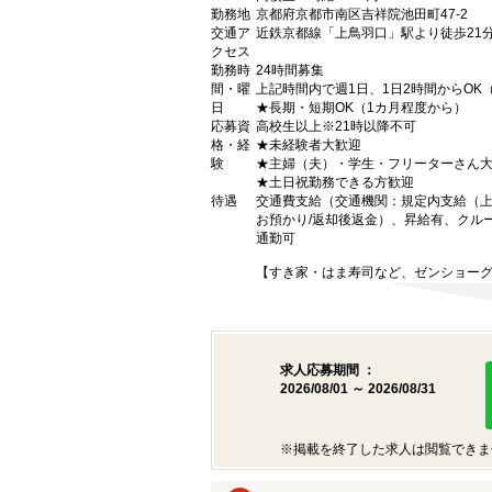
勤務地
京都府京都市南区吉祥院池田町47-2
交通ア
近鉄京都線「上鳥羽口」駅より徒歩21
クセス
勤務時
24時間募集
間・曜
上記時間内で週1日、1日2時間からOK
日
★長期・短期OK（1カ月程度から）
応募資
高校生以上※21時以降不可
格・経
★未経験者大歓迎
験
★主婦（夫）・学生・フリーターさん
★土日祝勤務できる方歓迎
待遇
交通費支給（交通機関：規定内支給（上限
お預かり/返却後返金）、昇給有、クル
通勤可
【すき家・はま寿司など、ゼンショー
求人応募期間 ：
2026/08/01 ～ 2026/08/31
※掲載を終了した求人は閲覧できま