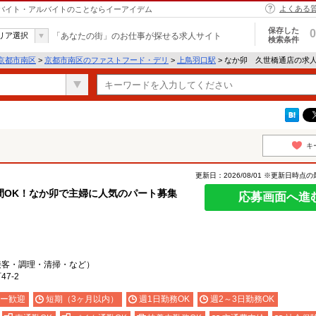
よくある
｜バイト・アルバイトのことならイーアイデム
保存した
0
リア選択
「あなたの街」のお仕事が探せる求人サイト
検索条件
京都市南区
>
京都市南区のファストフード・デリ
>
上鳥羽口駅
> なか卯 久世橋通店の求
キ
更新日：2026/08/01 ※更新日時点
間OK！なか卯で主婦に人気のパート募集
応募画面へ進
接客・調理・清掃・など）
7-2
ー歓迎
短期（3ヶ月以内）
週1日勤務OK
週2～3日勤務OK