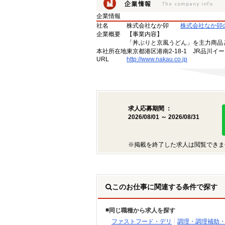
企業情報
社名
株式会社なか卯
株式会社なか卯
企業概要
【事業内容】
「丼ぶりと京風うどん」を主力商品
本社所在地
東京都港区港南2-18-1 JR品川イ
URL
http://www.nakau.co.jp
求人応募期間 ：
2026/08/01 ～ 2026/08/31
※掲載を終了した求人は閲覧できま
このお仕事に関連する条件で探す
同じ職種から求人を探す
ファストフード・デリ
調理・調理補助