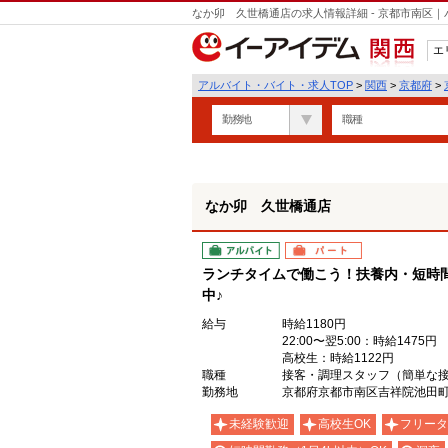
なか卯 久世橋通店の求人情報詳細 - 京都市南区
エ
関西
アルバイト・バイト・求人TOP
>
関西
>
京都府
>
勤務地
職種
なか卯 久世橋通店
アルバイト
パート
ランチタイムで働こう！扶養内・短時
中♪
給与
時給1180円
22:00〜翌5:00：時給1475円
高校生：時給1122円
職種
接客・調理スタッフ（簡単な
勤務地
京都府京都市南区吉祥院池田町4
未経験歓迎
高校生OK
フリータ