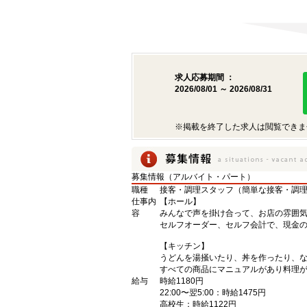
求人応募期間 ：
2026/08/01 ～ 2026/08/31
※掲載を終了した求人は閲覧できま
募集情報（アルバイト・パート）
職種
接客・調理スタッフ（簡単な接客・調
仕事内
【ホール】
容
みんなで声を掛け合って、お店の雰囲
セルフオーダー、セルフ会計で、現金
【キッチン】
うどんを湯掻いたり、丼を作ったり、
すべての商品にマニュアルがあり料理
給与
時給1180円
22:00〜翌5:00：時給1475円
高校生：時給1122円