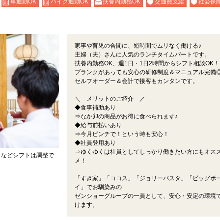
車通勤OK
バイク通勤OK
扶養内勤務OK
交通費支給
社会保
家事や育児の合間に、短時間でムリなく働ける♪
主婦（夫）さんに人気のランチタイムパートです。
扶養内勤務OK、週1日・1日2時間からシフト相談OK！
ブランクがあっても安心の研修制度＆マニュアル完備
セルフオーダー＆会計で接客もカンタンです。
＼ メリットのご紹介 ／
◆食事補助あり
⇒なか卯の商品がお得に食べられます♪
◆給与前払いあり
⇒今月ピンチで！という時も安心！
◆社員登用あり
⇒ゆくゆくは社員としてしっかり働きたい方にもオス
」などシフトは調整で
メ！
「すき家」「ココス」「ジョリーパスタ」「ビッグボ
イ」でお馴染みの
ゼンショーグループの一員として、安心・安定の環境
けます。