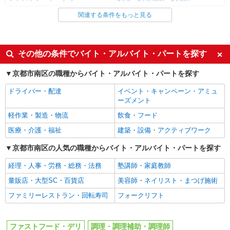
詳細を見る
キープ
関連する条件をもっと見る
同じ雇用形態から西大路駅の求人を探す
アルバイト
パート
アルバイト
パート
ピザハット イオン京都洛南店
ピザの宅配／デリバリー・配達
同じ特徴から西大路駅の求人を探す
その他の条件でバイト・アルバイト・パートを探す
時給1,200円以上 平日 時給1,200円以上
履歴書不要
未経験歓迎
京都府京都市南区吉祥院御池町31 イオン京
京都市南区の職種からバイト・アルバイト・パートを探す
都洛南ショッピングセンター1F
大学生歓迎
主婦・主夫歓迎
ドライバー・配達
イベント・キャンペーン・アミュ
フリーター歓迎
ミドル（40代～）活躍中
ーズメント
詳細を見る
キープ
エルダー（50代～）活躍中
シニア（60代～）活躍中
軽作業・製造・物流
飲食・フード
アルバイト
パート
週2～3日勤務OK
短時間勤務（1日4h以内）OK
医療・介護・福祉
建築・設備・アクティブワーク
定食屋 宮本むなし JR西大路駅前店
深夜
扶養内勤務OK
京都市南区の人気の職種からバイト・アルバイト・パートを探す
ホール・キッチンスタッフ
交通費支給
社会保険あり
時給1130円〜 ※研修30時間有（同時給）
経理・人事・労務・総務・法務
塾講師・家庭教師
まかない・食事補助
社割・特典あり
・JR西大路駅前店 （京都府京都市南区唐橋西
量販店・大型SC・百貨店
美容師・ネイリスト・まつげ施術
平垣町18／JR京都線「西大路」駅より徒歩1分）
制服貸与
研修制度あり
ファミリーレストラン・回転寿司
フォークリフト
社員登用あり
詳細を見る
キープ
同じ職種から求人を探す
ファストフード・デリ
調理・調理補助・調理師