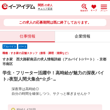
関西
の求人
▼エリア変更
この求人の応募期間は既に終了しております。
仕事情報
企業情報
アルバイト
パート
職種：すき家の店舗スタッフ（接客・調理・清掃など）
すき家 西大路駅南店の求人情報詳細（アルバイト/パート） - 京都
市南区
学生・フリーター活躍中！高時給が魅力の深夜バイ
ト♪夜型人間大集合*☆彡･.｡
深夜帯は高時給◎
自分の時間を確保しつつ、サクっと稼ぎませんか？
時給1,475円