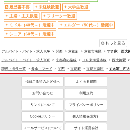
アルバイト
パート
飲食・フード
なか卯 久世橋通店
履歴書不要
未経験歓迎
大学生歓迎
接客・調理スタッフ（簡単な接客・調理・清
ファストフード・デリ
調理・調理補助・調理師
主婦・主夫歓迎
フリーター歓迎
掃・など）
同じ特徴から求人を探す
ミドル（40代～）活躍中
エルダー（50代～）活躍中
時給1180円 22:00〜翌5:00：時給1475円 高校
生：時給1122円
未経験歓迎
シニア（60代～）活躍中
大学生歓迎
京都府京都市南区吉祥院池田町47-2
ミドル（40代～）活躍中
週2～3日勤務OK
もっと見る
短時間勤務（1日4h以内）OK
深夜
詳細を見る
キープ
アルバイト・バイト・求人TOP
関西
京都府
京都市南区
すき家 西大
扶養内勤務OK
交通費支給
アルバイト・バイト・求人TOP
京都府の路線
ＪＲ東海道本線
西大路駅
アルバイト
パート
社会保険あり
まかない・食事補助
職種・条件一覧
飲食・フード
関西
京都府
京都市南区
すき家 西大
定食屋 宮本むなし JR西大路駅前店
社員登用あり
ホール・キッチンスタッフ
掲載ご希望のお客様へ
よくある質問
時給1130円〜 ※研修30時間有（同時給）
・JR西大路駅前店 （京都府京都市南区唐橋西
お問い合わせ
利用規約
平垣町18／JR京都線「西大路」駅より徒歩1分）
リンクについて
プライバシーポリシー
詳細を見る
キープ
Cookieポリシー
個人情報保護方針
アルバイト
パート
メールサービスについて
サイト運営会社
なか卯 京都八条口店