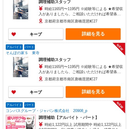
調理補助スタッフ
原野石作町256-1） ◆高齢者福祉施設 西七条
時給1165円〜1195円 ※経験等による ★希望収
（京都府京都市下京区西七条八幡町29） ◆宇治病
入がありましたら、ご相談いただければ希望条件
院 （京都府宇治市五ケ庄芝ノ東54-2） 【大阪府】
に合うかの確認もいたします。 ★時間外手当別
◆特別養護老人ホーム ぐんげ今城の丘 （大阪府
京都府京都市南区唐橋琵琶町27
途支給 ★上記金額は働きがい向上手当を含みま
高槻市郡家本町13-23） ◆住宅型有料老人ホー
す。 ★働きがい向上手当※26年6月改定（地域に
ム さざなみ鶴山台 （大阪府和泉市鶴山台3-2-2）
詳細を見る
キープ
より異なる） 社会保険加入者は更に＋30円
【奈良県】 ◆奈良春日病院 （奈良県奈良市鹿野園
町1212-1）
NEW
アルバイト
パート
そんぽの家Ｓ 東寺
調理補助スタッフ
時給1165円〜1195円 ※経験等による ★希望収
入がありましたら、ご相談いただければ希望条件
に合うかの確認もいたします。 ★時間外手当別
京都府京都市南区唐橋琵琶町27
途支給 ★上記金額は働きがい向上手当を含みま
す。 ★働きがい向上手当※26年6月改定（地域に
詳細を見る
キープ
より異なる） 社会保険加入者は更に＋30円
NEW
アルバイト
パート
コンパスグループ・ジャパン株式会社 20908_p
調理補助【アルバイト・パート】
時給1,122円以上 試用期間中 時給1,122円以上