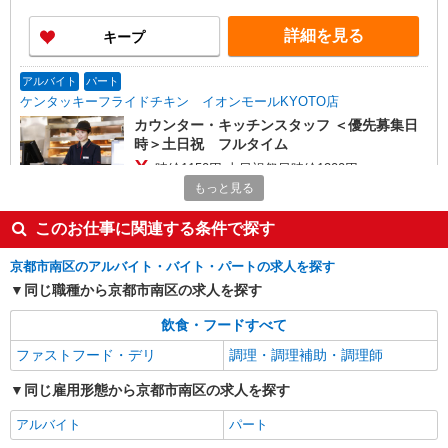
詳細を見る
キープ
アルバイト
パート
ケンタッキーフライドチキン イオンモールKYOTO店
カウンター・キッチンスタッフ ＜優先募集日
時＞土日祝 フルタイム
時給1150円 土日祝祭日時給1200円
もっと見る
京都府京都市南区西九条鳥居口町1
このお仕事に関連する条件で探す
詳細を見る
キープ
京都市南区のアルバイト・バイト・パートの求人を探す
アルバイト
パート
同じ職種から京都市南区の求人を探す
ケンタッキーフライドチキン イオンモール京都桂川店
飲食・フードすべて
カウンター・キッチンスタッフ ＜優先募集日
時＞土日祝 フルタイム
ファストフード・デリ
調理・調理補助・調理師
時給1130円 土日祝祭日時給1180円
同じ雇用形態から京都市南区の求人を探す
京都府京都市南区久世高田町376 イオンモー
ル京都桂川 3F
アルバイト
パート