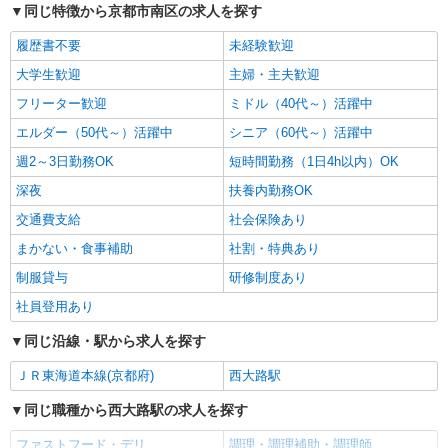
詳細を見る
同じ特徴から京都市南区の求人を探す
キープ
履歴書不要
未経験歓迎
アルバイト
パート
大学生歓迎
主婦・主夫歓迎
なか卯 京都八条口店
接客・調理スタッフ（簡単な接客・調理・清
フリーター歓迎
ミドル（40代～）活躍中
掃・など）
エルダー（50代～）活躍中
シニア（60代～）活躍中
時給1270円 22:00〜翌5:00：時給1600円 高校
生：時給1122円 ■特別手当 特別時給〈5:00-9:00も
週2～3日勤務OK
短時間勤務（1日4h以内）OK
深夜時給と同額〉
京都府京都市南区東九条上殿田町53番1 第一
深夜
扶養内勤務OK
土木ビル1F
交通費支給
社会保険あり
詳細を見る
まかない・食事補助
キープ
社割・特典あり
制服貸与
研修制度あり
アルバイト
パート
社員登用あり
なか卯 久世橋通店
接客・調理スタッフ（簡単な接客・調理・清
同じ沿線・駅から求人を探す
掃・など）
ＪＲ東海道本線(京都府)
西大路駅
時給1475円
京都府京都市南区吉祥院池田町47-2
同じ職種から西大路駅の求人を探す
ファストフード・デリ
調理・調理補助・調理師