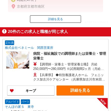
京都府京都市南区
詳細を見る
ID：AE0518309961
20
件のこの求人と職種が同じ求人
掲載期間終了
正社員
株式会社ベネミール 関西営業所
病院・福祉施設での調理師または栄養士・管理
栄養士
【調理師・栄養士・管理栄養士職】 月給
250,000円〜280,000円 ※試用期間2ヶ月（月給
250,000円〜280,000円） ※給与幅は経験による
【兵庫県】 ◆特別養護老人ホーム フェニッ
【エリア調理師職】 月給270,000円〜320,000円
クス加古川ケアセンター （兵庫県加古川市米田町
※試用期間2〜6ヶ月（月給270,000円） ※給与幅
平津字沖田384-16） ◆祐生病院 （兵庫県伊丹市山
は調理技術・コミュニケーション力による
田5-3-13） ◆城陽江尻病院 （兵庫県姫路市北条1-
詳細を見る
キープ
279） 【京都府】 ◆特別養護老人ホーム 塔南の
園 （京都府京都市南区西九条菅田町4-2） ◆住宅
NEW
型有料老人ホーム 北野マリアヴィラ （京都府京都
アルバイト
パート
市上京区仁和寺街道千本西入五番町153） ◆特別
そんぽの家Ｓ 東寺
養護老人ホーム 西山寮 （京都府京都市西京区大