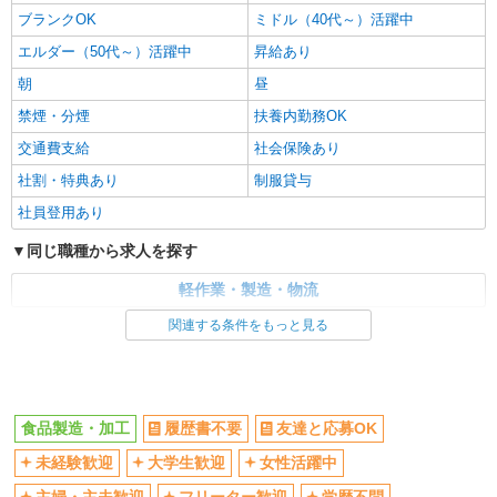
ブランクOK
ミドル（40代～）活躍中
エルダー（50代～）活躍中
昇給あり
朝
昼
禁煙・分煙
扶養内勤務OK
交通費支給
社会保険あり
社割・特典あり
制服貸与
社員登用あり
同じ職種から求人を探す
軽作業・製造・物流
関連する条件をもっと見る
同じ特徴から求人を探す
未経験歓迎
大学生歓迎
ミドル（40代～）活躍中
扶養内勤務OK
食品製造・加工
履歴書不要
友達と応募OK
交通費支給
社会保険あり
未経験歓迎
大学生歓迎
女性活躍中
社員登用あり