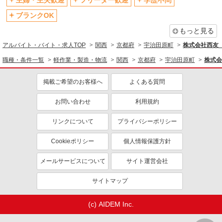
主婦・主夫歓迎
フリーター歓迎
学歴不問
ブランクOK
もっと見る
アルバイト・バイト・求人TOP
関西
京都府
宇治田原町
株式会社西友 
職種・条件一覧
軽作業・製造・物流
関西
京都府
宇治田原町
株式会
掲載ご希望のお客様へ
よくある質問
お問い合わせ
利用規約
リンクについて
プライバシーポリシー
Cookieポリシー
個人情報保護方針
メールサービスについて
サイト運営会社
サイトマップ
(c) AIDEM Inc.