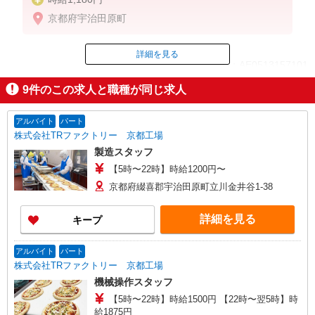
京都府宇治田原町
詳細を見る
ID：AE0513157101
9
件のこの求人と職種が同じ求人
掲載期間終了
アルバイト
パート
株式会社TRファクトリー 京都工場
製造スタッフ
【5時〜22時】時給1200円〜
京都府綴喜郡宇治田原町立川金井谷1-38
詳細を見る
キープ
アルバイト
パート
株式会社TRファクトリー 京都工場
機械操作スタッフ
【5時〜22時】時給1500円 【22時〜翌5時】時
給1875円