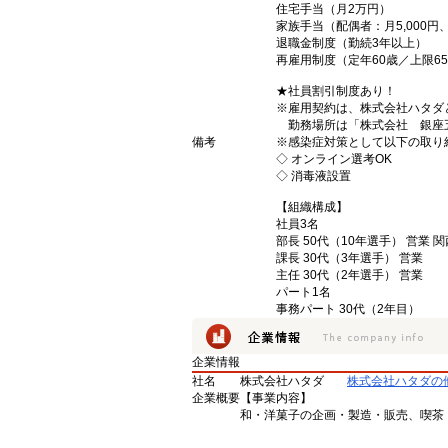
住宅手当（月2万円）
家族手当（配偶者：月5,000円、
退職金制度（勤続3年以上）
再雇用制度（定年60歳／上限6
★社員割引制度あり！
※雇用契約は、株式会社ハタダ
勤務場所は「株式会社 銀座
備考
※感染症対策として以下の取り
◇ オンライン選考OK
◇ 消毒液設置
【組織構成】
社員3名
部長 50代（10年選手） 営業 
課長 30代（3年選手） 営業
主任 30代（2年選手） 営業
パート1名
事務パート 30代（2年目）
企業情報
社名
株式会社ハタダ
株式会社ハタダの
企業概要
【事業内容】
和・洋菓子の企画・製造・販売、喫茶