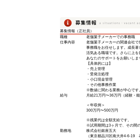
募集情報（正社員）
職種
老舗菓子メーカーでの事務職
仕事内容
老舗菓子メーカーの関連会社で
事務職をお任せします。成長著
活気ある職場です。さらに上を
あなたのサポートをお願いしま
【具体的には】
・売上管理
・受発注処理
・小口現金管理
・その他事務作業
※数値に関わる業務が中心です
給与
月給21万円〜36万円（経験・
＜年収例＞
300万円〜500万円
※残業代は全額支給です。
※試用期間は3ヶ月で、その間
勤務地
株式会社銀座五大
（東京都品川区南大井4-6-19 