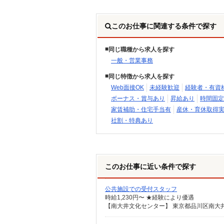
このお仕事に関連する条件で探す
同じ職種から求人を探す
一般・営業事務
同じ特徴から求人を探す
Web面接OK
未経験歓迎
経験者・有資
ボーナス・賞与あり
昇給あり
時間固定
家賃補助・住宅手当有
産休・育休取得
社割・特典あり
このお仕事に近い条件で探す
公共施設での受付スタッフ
時給1,230円〜 ★経験により優遇
【南大井文化センター】 東京都品川区南大井1-