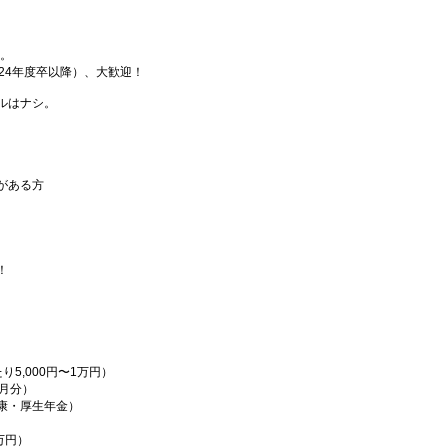
す。
24年度卒以降）、大歓迎！
ルはナシ。
がある方
！
5,000円〜1万円）
月分）
康・厚生年金）
万円）