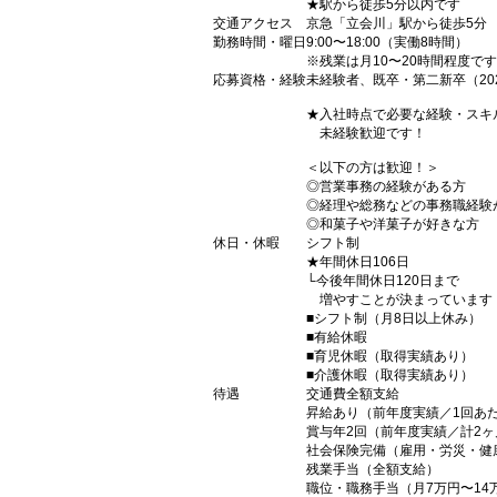
★駅から徒歩5分以内です
交通アクセス
京急「立会川」駅から徒歩5分
勤務時間・曜日
9:00〜18:00（実働8時間）
※残業は月10〜20時間程度で
応募資格・経験
未経験者、既卒・第二新卒（20
★入社時点で必要な経験・スキ
未経験歓迎です！
＜以下の方は歓迎！＞
◎営業事務の経験がある方
◎経理や総務などの事務職経験
◎和菓子や洋菓子が好きな方
休日・休暇
シフト制
★年間休日106日
└今後年間休日120日まで
増やすことが決まっています
■シフト制（月8日以上休み）
■有給休暇
■育児休暇（取得実績あり）
■介護休暇（取得実績あり）
待遇
交通費全額支給
昇給あり（前年度実績／1回あたり
賞与年2回（前年度実績／計2ヶ
社会保険完備（雇用・労災・健
残業手当（全額支給）
職位・職務手当（月7万円〜14