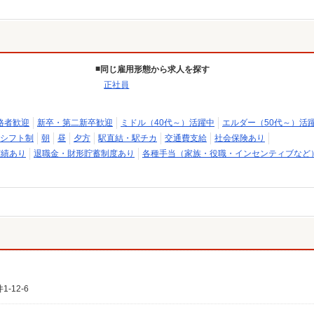
同じ雇用形態から求人を探す
正社員
格者歓迎
新卒・第二新卒歓迎
ミドル（40代～）活躍中
エルダー（50代～）活
シフト制
朝
昼
夕方
駅直結・駅チカ
交通費支給
社会保険あり
実績あり
退職金・財形貯蓄制度あり
各種手当（家族・役職・インセンティブなど
12-6