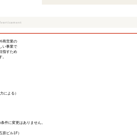
外商営業の
しい事業で
目指すため
す。
。
能力による）
の条件に変更はありません。
石原ビル1F）