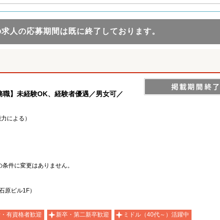
の求人の応募期間は既に終了しております。
務職】未経験OK、経験者優遇／男女可／
能力による）
の条件に変更はありません。
 石原ビル1F）
者・有資格者歓迎
新卒・第二新卒歓迎
ミドル（40代～）活躍中