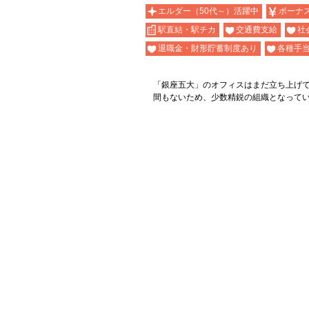
エルダー（50代～）活躍中
ボーナ
駅直結・駅チカ
交通費支給
社
退職金・財形貯蓄制度あり
各種手
「銀座五大」のオフィスはまだ立ち上げ
間もないため、少数精鋭の組織となって