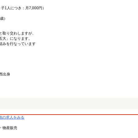
子1人につき：月7,000円）
5歳）
と取り交わしますが、
五大」になります。
組みを行なっています
関西出身
他の求人をみる
・物産販売