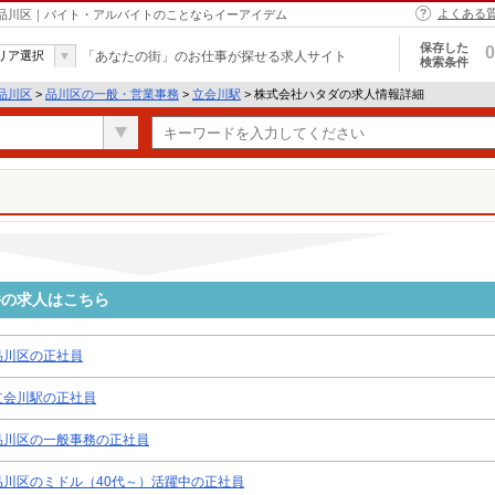
よくある
 品川区｜バイト・アルバイトのことならイーアイデム
保存した
0
リア選択
「あなたの街」のお仕事が探せる求人サイト
検索条件
品川区
>
品川区の一般・営業事務
>
立会川駅
> 株式会社ハタダの求人情報詳細
件の求人はこちら
品川区の正社員
立会川駅の正社員
品川区の一般事務の正社員
品川区のミドル（40代～）活躍中の正社員