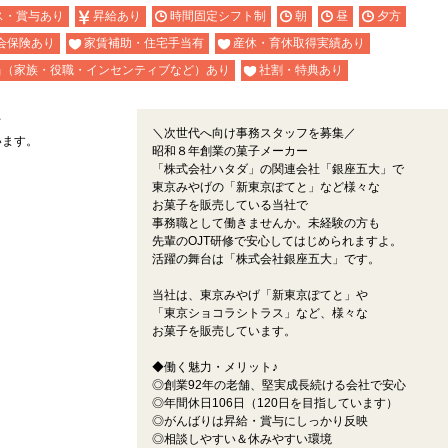
ス・賞与あり
昇給あり
時間固定シフト制
朝
昼
夕方
会保険あり
家賃補助・住宅手当有
産休・育休取得実績あり
当（家族・役職・インセンティブなど）あり
社割・特典あり
て
＼次世代へ向け事務スタッフを募集／
います。
昭和８年創業の菓子メーカー
「株式会社ハタダ」の関連会社「銀座五大」で
東京みやげの「新東京ぽてと」など様々な
お菓子を販売している当社で
事務職として働きませんか。未経験の方も
先輩のOJT研修で安心してはじめられますよ。
活躍の舞台は「株式会社銀座五大」です。
当社は、東京みやげ「新東京ぽてと」や
「東京ショコラシトラス」など、様々な
お菓子を販売しています。
◆働く魅力・メリット♪
◎創業92年の老舗、堅実成長続ける会社で安心
◎年間休日106日（120日を目指しています）
◎がんばりは昇給・賞与にしっかり反映
◎相談しやすい＆休みやすい環境