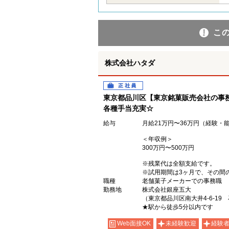
こ
株式会社ハタダ
正社員
東京都品川区【東京銘菓販売会社の事
各種手当充実☆
給与
月給21万円〜36万円（経験・
＜年収例＞
300万円〜500万円
※残業代は全額支給です。
※試用期間は3ヶ月で、その間
職種
老舗菓子メーカーでの事務職
勤務地
株式会社銀座五大
（東京都品川区南大井4-6-19
★駅から徒歩5分以内です
Web面接OK
未経験歓迎
経験