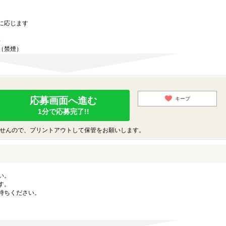
に応じます
）
（禁煙）
応募画面へ進む
キープ
1分で応募完了!!
せんので、プリントアウトして保管をお願いします。
い。
す。
持ちください。