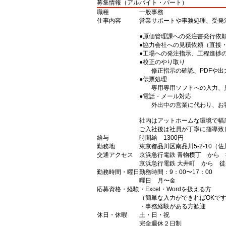
募集情報（アルバイト・パート）
職種
一般事務
仕事内容
営業サポートや事務処理、受発
●原価管理課への発注書発行依
●協力会社への見積依頼（直接
●工場への発注指示、工程進捗
●校正のやり取り
修正指示の確認、PDFや出
●伝票処理
専用専用ソフトへの入力、見
●電話・メール対応
外出中の営業に代わり、お客
社内はアットホームな環境で幅
ご入社後は社員が丁寧に指導致
給与
時間給 1300円
勤務地
東京都品川区南品川5-2-10（
交通アクセス
京浜急行電鉄 青物横丁 から 
京浜急行電鉄 大井町 から 徒
勤務時間・曜日
勤務時間：9：00〜17：00
曜日 月〜金
応募資格・経験
・Excel・Wordを扱える方
（簡単な入力ができればOKで
・事務経験がある方歓迎
休日・休暇
土・日・祝
完全週休２日制