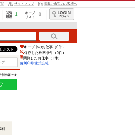
質問
サイトマップ
掲載ご希望のお客様へ
閲覧
キープ
1
0
履歴
リスト
ログイン
キープ中のお仕事（0件）
保存した検索条件（
0
件）
閲覧したお仕事（1件）
ープ
佐川印刷株式会社
の最新情報です
む
印刷