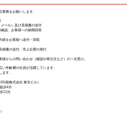
注業務をお願いします。
頼
・メール）及び見積書の送付
の確認、お客様への納期回答
力紙をお客様へ送付・回収
積書の送付、売上伝票の発行
様からの問い合わせ（確認や再注文など）の一次受け。
広い年齢層の社員が活躍しています。
します。
佐川印刷株式会社 東京ビル）
徒歩4分
歩12分
す）