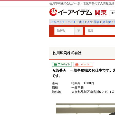
佐川印刷株式会社の一般・営業事務の求人情報詳細 
エ
関東
アルバイト・バイト・求人TOP
>
関東
>
東京都
>
勤務地
職種
佐川印刷株式会社
アルバイト
パート
★急募★ 一般事務職のお仕事です。
です。
給与
時間給 1300円
職種
一般事務
勤務地
東京都品川区南品川5-2-10（