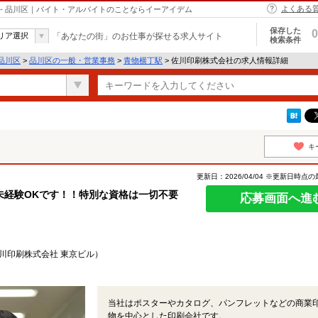
よくある
- 品川区｜バイト・アルバイトのことならイーアイデム
保存した
0
リア選択
「あなたの街」のお仕事が探せる求人サイト
検索条件
品川区
>
品川区の一般・営業事務
>
青物横丁駅
> 佐川印刷株式会社の求人情報詳細
キ
更新日：2026/04/04 ※更新日時点
未経験OKです！！特別な資格は一切不要
応募画面へ進
佐川印刷株式会社 東京ビル）
当社はポスターやカタログ、パンフレットなどの商業
物を中心とした印刷会社です。