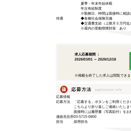
夏季・年末年始休暇
年次有給制度
※勤務日、時間は面接時に相談
待遇
◆各種社会保険完備
◆交通費支給（上限月５万円迄
※屋内の受動喫煙対策 あり 
求人応募期間 ：
2026/03/01 ～ 2026/12/18
※掲載を終了した求人は閲覧できま
応募情報
応募方法
「応募する」ボタンをご利用くださ
こちらより折り返しご連絡いたしま
面接時には履歴書（写真貼付）をお
連絡先住所
03-5715-0800
担当
採用担当