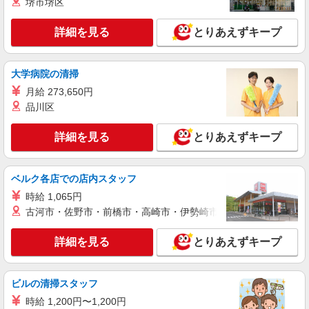
正社員
職業紹介
堺市堺区
ニッセイ・ウェルス生命保険株式会社
生命保険会社の一般事務
詳細を見る
とりあえずキープ
月給274,000円〜549,100円(残業代別) 年収
4,100,000円 〜8,400,000円(賞与・残業代含む)
（賞与 年2回/6月、12月支給） ※前職の給与を考
大学病院の清掃
東京都品川区大崎2-1-1 Think Park Tower 23
慮し、経験・能力に応じて決定します。 ※非管理
階 （変更の範囲）会社の定める事業所（在宅勤務
月給 273,650円
職としての採用を想定しています。
を行う場所を含む）
品川区
詳細を見る
キープ
詳細を見る
とりあえずキープ
正社員
職業紹介
ニッセイ・ウェルス生命保険株式会社
ベルク各店での店内スタッフ
生命保険会社の一般事務
時給 1,065円
月給361,500円〜730,700円(残業代別) 年収
6,000,000円 〜11,179,000円(残業手当、賞与込み)
古河市・佐野市・前橋市・高崎市・伊勢崎市・太田市・館林市・
（賞与 年2回/6月、12月支給） ※前職の給与を考
東京都品川区大崎2-1-1 Think Park Tower （変
慮し、経験・能力に応じて決定します。 ※非管理
更の範囲）会社の定める事業所
詳細を見る
とりあえずキープ
職あるいはラインを持たない管理職としての採用
を想定しています。 ※管理職採用の場合は「管理
詳細を見る
キープ
監督者」に該当するため、時間外・休日労働に対
ビルの清掃スタッフ
する割増賃金の支給対象外となります。 【給与更
改】年1回(7月) 【賃金形態】月給制
時給 1,200円〜1,200円
正社員
職業紹介