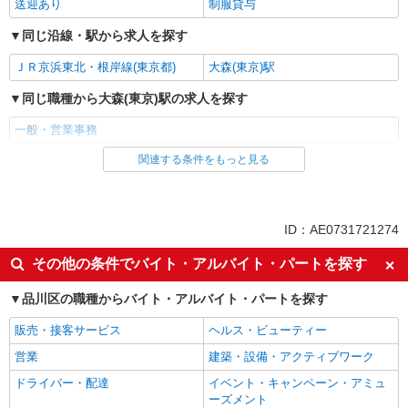
送迎あり
制服貸与
同じ沿線・駅から求人を探す
ＪＲ京浜東北・根岸線(東京都)
大森(東京)駅
同じ職種から大森(東京)駅の求人を探す
一般・営業事務
関連する条件をもっと見る
同じ雇用形態から大森(東京)駅の求人を探す
派遣社員
同じ特徴から大森(東京)駅の求人を探す
ID：AE0731721274
Web面接OK
女性活躍中
その他の条件でバイト・アルバイト・パートを探す
フリーター歓迎
学歴不問
品川区の職種からバイト・アルバイト・パートを探す
ブランクOK
高収入・高額
販売・接客サービス
ヘルス・ビューティー
週払い
土日祝休み
営業
建築・設備・アクティブワーク
残業ほぼなし
残業少なめ（月20h未満）
ドライバー・配達
イベント・キャンペーン・アミュ
交通費支給
社会保険あり
ーズメント