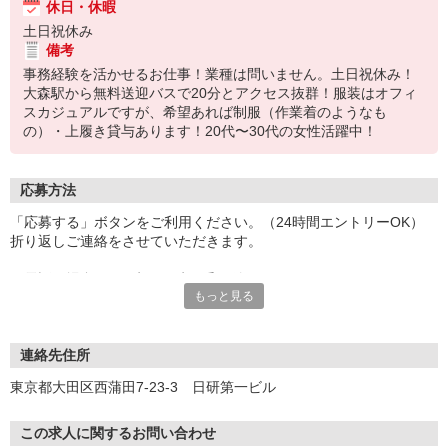
休日・休暇
土日祝休み
備考
事務経験を活かせるお仕事！業種は問いません。土日祝休み！
大森駅から無料送迎バスで20分とアクセス抜群！服装はオフィ
スカジュアルですが、希望あれば制服（作業着のようなも
の）・上履き貸与あります！20代〜30代の女性活躍中！
応募方法
「応募する」ボタンをご利用ください。（24時間エントリーOK）
折り返しご連絡をさせていただきます。
お電話の場合は、9時〜18時で受け付けております。
もっと見る
※非通知設定ですとつながりませんので、設定解除の上お電話くだ
さい。
【応募後の流れはコチラ】
連絡先住所
【1】応募後に送られてくるメール内のURLから
東京都大田区西蒲田7-23-3 日研第一ビル
予約日と「Web面談」もしくは「来場」かを選択ください。
【2】面談実施
【3】お仕事のご案内、採否
この求人に関するお問い合わせ