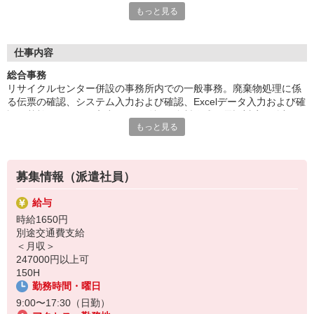
もっと見る
※各拠点へご来場面談後、登録完了した方が対象、お一人様1回
限り（規定あり）
※日研トータルソーシング株式会社主催のキャンペーンになりま
す。
仕事内容
※Amazon、Amazon.co.jp およびそれらのロゴは Amazon.com,
総合事務
Inc. またはその関連会社の商標です。
リサイクルセンター併設の事務所内での一般事務。廃棄物処理に係
る伝票の確認、システム入力および確認、Excelデータ入力および確
◎スマホで簡単！WEB面談実施中！
認、基幹システムの入力および確認、資料作成、電話対応、他部門
最短、即日面談もOK！お気軽にご予約ください！
もっと見る
への問い合わせ確認、その他付随する業務（ファイリング、書類の
応募後に届くフォームで「WEB面談」を選ぶだけ！
授受、お客様へのお茶出しなど）。まれに業務対応でリサイクルセ
詳しい内容を知りたい・相談したい方、大歓迎！
ンター内に入る事がありますが、その際はヘルメットを着用しま
すぐ決めたい・働きたい方も歓迎いたします！
す。
※決定は勤務先による
募集情報（派遣社員）
給与
時給1650円
別途交通費支給
＜月収＞
247000円以上可
150H
勤務時間・曜日
9:00〜17:30（日勤）