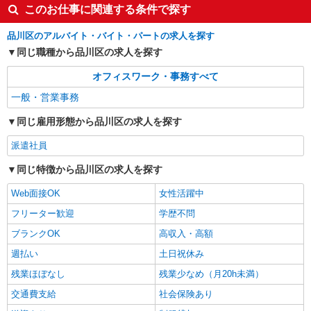
ントスタッフ、仕分け等もあります！
このお仕事に関連する条件で探す
時給1600円〜1800円（22:00〜翌5:00の深夜手
当で時給UP） ※給与幅は経験・能力による
品川区のアルバイト・バイト・パートの求人を探す
同じ職種から品川区の求人を探す
東京都品川区
オフィスワーク・事務すべて
詳細を見る
キープ
一般・営業事務
同じ雇用形態から品川区の求人を探す
派遣社員
同じ特徴から品川区の求人を探す
Web面接OK
女性活躍中
フリーター歓迎
学歴不問
ブランクOK
高収入・高額
週払い
土日祝休み
残業ほぼなし
残業少なめ（月20h未満）
交通費支給
社会保険あり