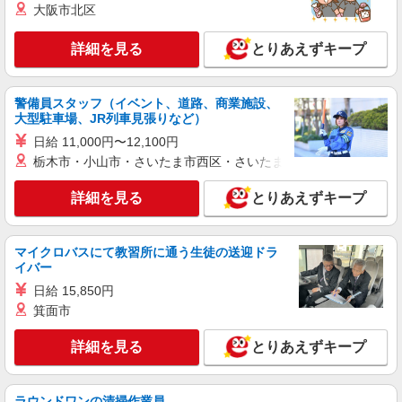
ニッセイ・ウェルス生命保険株式会社
大阪市北区
生命保険会社の事務職
詳細を見る
とりあえずキープ
月給626,800円〜867,000円 年収 9,590,100円
〜13,941,400円(業績賞与・残業代含む) （賞与 年
2回/6月、12月支給） ※前職の給与を考慮し、経
東京都品川区大崎2-1-1 Think Park Tower （変
験・能力に応じて決定します。 ※「管理監督者」
警備員スタッフ（イベント、道路、商業施設、
更の範囲）会社の定める事業所（在宅勤務を行う
に該当するため、時間外・休日労働に対する割増
大型駐車場、JR列車見張りなど）
場所を含む）
賃金の支給対象外となります。 【給与更改】年1
日給 11,000円〜12,100円
詳細を見る
キープ
回(7月) 【賃金形態】月給制
栃木市・小山市・さいたま市西区・さいたま市岩槻区・久喜市・
正社員
職業紹介
詳細を見る
とりあえずキープ
ニッセイ・ウェルス生命保険株式会社
生命保険会社の事務職
月給597,900円〜701,899円(残業代別) 年収
マイクロバスにて教習所に通う生徒の送迎ドラ
9,000,000円 〜10,500,000円 （賞与 年2回/6月、
イバー
12月支給） ※前職の給与を考慮し、経験・能力に
東京都品川区大崎2-1-1 Think Park Tower （変
日給 15,850円
応じて決定します。 ※ラインを持たない管理職と
更の範囲）会社の定める事業所（在宅勤務を行う
箕面市
しての採用を想定しています。 ※本ポジションは
場所を含む）
「管理監督者」に該当するため、時間外・休日労
詳細を見る
キープ
詳細を見る
働に対する割増賃金の支給対象外となります。
とりあえずキープ
【給与更改】年1回(7月) 【賃金形態】月給制
アルバイト
パート
職業紹介
ラウンドワンの清掃作業員