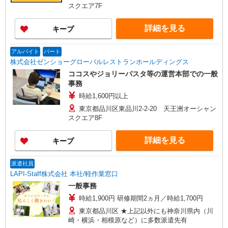
スクエア7F
詳細を見る
キープ
アルバイト
パート
株式会社ゼンショーグローバルレストランホールディングス
ココスやジョリーパスタ等の運営本部での一般
事務
時給1,600円以上
東京都品川区東品川2-2-20 天王洲オーシャン
スクエア8F
詳細を見る
キープ
派遣社員
LAPI-Staff株式会社 本社/軽作業窓口
一般事務
時給1,900円 研修期間2ヵ月／時給1,700円
東京都品川区 ★上記以外にも神奈川県内（川
崎・横浜・相模原など）に多数派遣先有