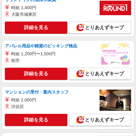
株式会社フルキャスト東京支社/EA0401G-10W
カンタン事務・データ入力スタッフ
時給 1,400円
大阪市城東区
時給1600円〜1800円（22:00〜翌5:00の深夜手
当で時給UP） ※給与幅は経験・能力による
詳細を見る
とりあえずキープ
東京都品川区
詳細を見る
キープ
アパレル用品や雑貨のピッキング検品
時給 1,200円〜1,500円
アルバイト
パート
職業紹介
柏市
株式会社フルキャスト東京支社/EA0401G-10O
カンタン軽作業スタッフ（仕分け・シール貼り
詳細を見る
とりあえずキープ
など）
時給1600円〜1800円（22:00〜翌5:00の深夜手
当で時給UP） ※給与幅は経験・能力による
マンションの受付・案内スタッフ
東京都品川区
時給 2,000円
渋谷区
詳細を見る
キープ
詳細を見る
とりあえずキープ
正社員
株式会社リジョイスカンパニー（103919）
大学病院の一般事務