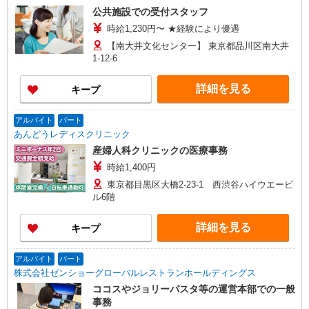
公共施設での受付スタッフ
時給1,230円〜 ★経験により優遇
【南大井文化センター】 東京都品川区南大井
1-12-6
詳細を見る
キープ
アルバイト
パート
あんどうレディスクリニック
産婦人科クリニックの医療事務
時給1,400円
東京都目黒区大橋2-23-1 西渋谷ハイウエービ
ル6階
詳細を見る
キープ
アルバイト
パート
株式会社ゼンショーグローバルレストランホールディングス
ココスやジョリーパスタ等の運営本部での一般
事務