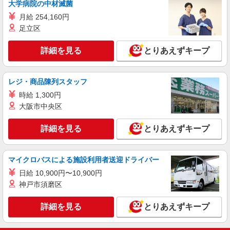
大学病院の中材滅菌
月給223,000円以上 ※研修期間2ヶ月間は給与
月給 254,160円
95％支給
足立区
昭和医科大学病院（東京都品川区旗の台1丁目
5-8）
詳細を見る
とりあえずキープ
詳細を見る
キープ
レジ・商品陳列スタッフ
アルバイト
パート
職業紹介
時給 1,300円
株式会社フルキャスト東京支社/EA0401G-10C
大阪市中央区
仕分け シール貼り 倉庫内軽作業 オフィスワー
ク イベントスタッフ等
詳細を見る
とりあえずキープ
時給1600円〜1800円（22:00〜翌5:00の深夜手
当で時給UP） ※給与幅は経験・能力による
東京都品川区
マイクロバスによる施設利用者送迎ドライバー
日給 10,900円〜10,900円
詳細を見る
キープ
神戸市須磨区
アルバイト
パート
職業紹介
詳細を見る
とりあえずキープ
株式会社フルキャスト東京支社/EA0401G-10K
＼大人気♪／オフィスワーク！！その他イメベ