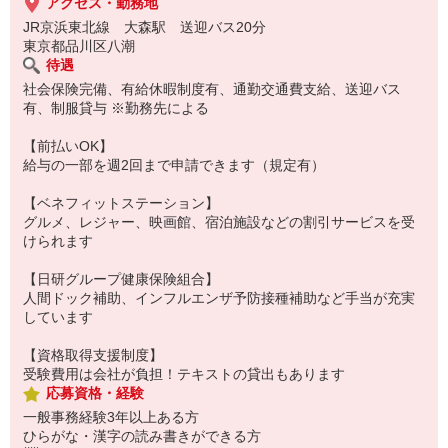
アクセス・勤務地
JR京浜東北線 大森駅 送迎バス20分
東京都品川区八潮
待遇
社会保険完備、有給休暇制度有、通勤交通費支給、送迎バス
有、制服貸与 ※勤務先による
【前払いOK】
給与の一部を週2回まで申請できます（規定有）
【ベネフィットステーション】
グルメ、レジャー、映画館、宿泊施設などの割引サービスを受
けられます
【日研グループ健康保険組合】
人間ドック補助、インフルエンザ予防接種補助など手当が充実
しています
【資格取得支援制度】
受験費用は会社が負担！テキストの貸出もあります
応募資格・経験
一般事務経験3年以上ある方
ひらがな・漢字の読み書きができる方