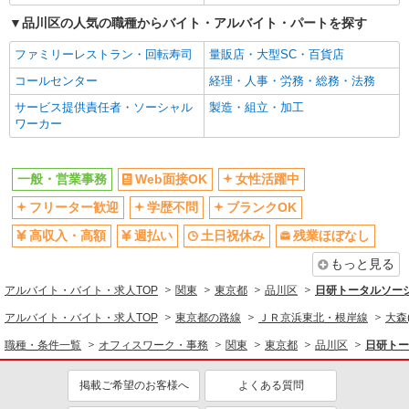
送迎あり
制服貸与
品川区の人気の職種からバイト・アルバイト・パートを探す
同じ職種から求人を探す
ファミリーレストラン・回転寿司
量販店・大型SC・百貨店
オフィスワーク・事務
コールセンター
経理・人事・労務・総務・法務
一般・営業事務
サービス提供責任者・ソーシャル
製造・組立・加工
ワーカー
同じ特徴から求人を探す
土日祝休み
交通費支給
一般・営業事務
Web面接OK
女性活躍中
社会保険あり
フリーター歓迎
学歴不問
ブランクOK
高収入・高額
週払い
土日祝休み
残業ほぼなし
もっと見る
アルバイト・バイト・求人TOP
関東
東京都
品川区
日研トータルソーシ
アルバイト・バイト・求人TOP
東京都の路線
ＪＲ京浜東北・根岸線
大森
職種・条件一覧
オフィスワーク・事務
関東
東京都
品川区
日研トー
掲載ご希望のお客様へ
よくある質問