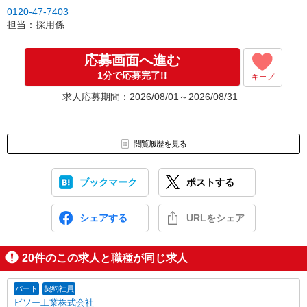
【4】研修※勤務先による
0120-47-7403
【5】就業スタート
担当：採用係
◎面談時は普段着でOK
お気軽にご応募・お問合せください。
応募画面へ進む
1分で応募完了!!
キープ
求人応募期間：2026/08/01～2026/08/31
閲覧履歴を見る
ブックマーク
ポストする
シェアする
URLをシェア
20
件のこの求人と職種が同じ求人
パート
契約社員
ビソー工業株式会社