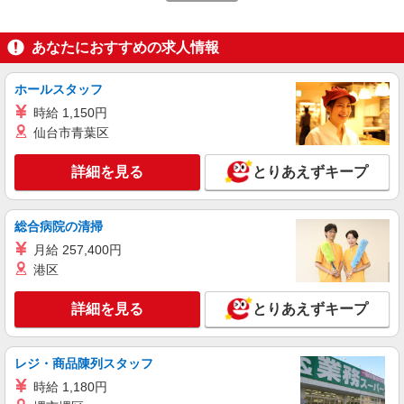
派遣社員
LAPI-Staff株式会社 本社/軽作業窓口
あなたにおすすめの求人情報
一般事務
時給1,900円 研修期間2ヵ月／時給1,700円
ホールスタッフ
東京都品川区 ★上記以外にも神奈川県内（川
時給 1,150円
崎・横浜・相模原など）に多数派遣先有
仙台市青葉区
詳細を見る
キープ
詳細を見る
とりあえずキープ
正社員
株式会社リジョイスカンパニー（11921602）
総合病院の清掃
一般事務
月給 257,400円
月給22万7000円以上 ※研修期間2ヶ月間は給
港区
与95％支給
NTT東日本関東病院（東京都品川区東五反田5
詳細を見る
とりあえずキープ
丁目9-22）
詳細を見る
レジ・商品陳列スタッフ
キープ
時給 1,180円