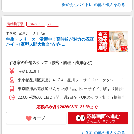
株式会社バイトレ
の他の求人をみる
青物横丁駅
アルバイト
パート
すき家 品川シーサイド店
学生・フリーター活躍中！高時給が魅力の深夜
バイト♪夜型人間大集合*☆彡･.｡
つ
すき家の店舗スタッフ（接客・調理・清掃など）
履
ミ
時給1,813円
～
東京都品川区東品川4-12-4 品川シーサイドパークタワー 1階
内
あ
東京臨海高速鉄道りんかい線「品川シーサイド」駅より徒歩4分
22:00〜翌5:00 1日2時間、週2日からOKのシフト制！ ●扶養内勤務
応募締め切り2026/08/31 23:59まで
応募画面へ進む
キープ
かんたん3ステップ！
すき家
の他の求人をみる