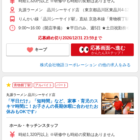
時給1,320円以上 ※研修中も時給の変動はありません
～
丸源ラーメン 品川シーサイド店 （東京都品川区東品川4-12-6 
不
日
りんかい線「品川シーサイド駅」直結 京急本線「青物横丁駅」か
上
な
9:00〜16:00（開店準備） ★平日のみ、週5日 ★土日祝勤
応募締め切り2026/12/31 23:59まで
応募画面へ進む
キープ
かんたん3ステップ！
株式会社物語コーポレーション
の他の求人をみる
青物横丁駅
アルバイト
パート
★
丸源ラーメン 品川シーサイド店
「平日だけ」「短時間」など、家事・育児のス
キマ時間に！お子さんの長期休暇に合わせたお
休みもOKです♪
の
ホール・キッチンスタッフ
入
学
時給1,320円以上 ※研修中も時給の変動はありません
活