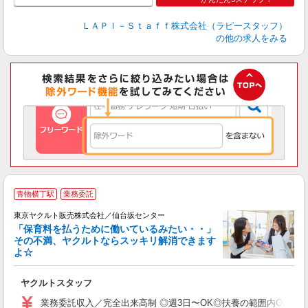
ＬＡＰＩ－Ｓｔａｆｆ株式会社（ラピースタッフ）
の他の求人をみる
青物横丁駅
業務委託
東京ヤクルト販売株式会社／仙台坂センター
「保育料を払うために働いているみたい・・」
その不満、ヤクルトならスッキリ解消できます
よ☆
し
未
ヤクルトスタッフ
ア
業
業務委託収入／完全出来高制 ◎週3日〜OK◎扶養の範囲内OK ◎扶養