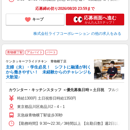
応募締め切り2026/08/20 23:59まで
応募画面へ進む
キープ
かんたん3ステップ！
株式会社ライフコーポレーション
の他の求人をみる
青物横丁駅
アルバイト
パート
ケンタッキーフライドチキン 青物横丁店
主婦（夫）・学生必見！ シフトに融通が利く
から働きやすい！ 未経験からのチャレンジも
大歓迎♪
見
カウンター・キッチンスタッフ ＜優先募集日時＞土日祝 フルタイム
未
ダ
時給1300円 土日祝祭日時給1350円
昇
東京都品川区南品川2－4－1
上
か
京急線青物横丁駅徒歩30秒
【勤務時間】9:30〜22:30／3時間以上 【出勤日数】週2日以