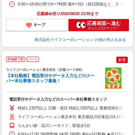
9:00〜18:00の間で6〜7時間 週4〜5日（祝日関係なく、月・
応募締め切り2026/08/20 23:59まで
応募画面へ進む
キープ
かんたん3ステップ！
株式会社ライフコーポレーション
の他の求人をみる
青物横丁駅
パート
新着
ライフコーポレーション東京本社（店舗コード600）
【本社勤務】電話受付やデータ入力などのスー
パー本社事務スタッフ募集！
オ
電話受付やデータ入力などのスーパー本社事務スタッフ
未
～
時給1,235円以上 日曜・祝日 時給1,335円以上 業務習得状況に
ライフコーポレーション東京本社 東京都品川区東品川4-12-3 品
りんかい線「品川シーサイド」駅徒歩1分
9:00〜17:00 7時間勤務 (休憩 1時間) 週4〜5日勤務 ★平日