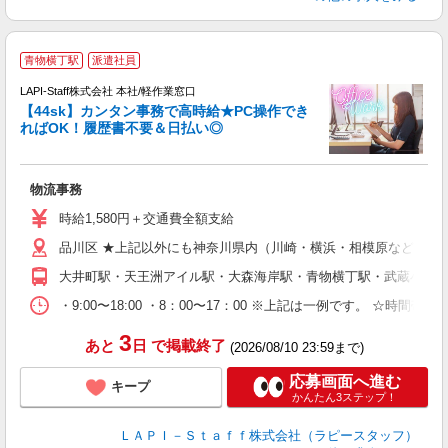
青物横丁駅
派遣社員
LAPI-Staff株式会社 本社/軽作業窓口
【44sk】カンタン事務で高時給★PC操作でき
ればOK！履歴書不要＆日払い◎
♪
入
物流事務
量
迎
時給1,580円＋交通費全額支給
給
品川区 ★上記以外にも神奈川県内（川崎・横浜・相模原など）に
期
休
大井町駅・天王洲アイル駅・大森海岸駅・青物横丁駅・武蔵小山
日
タ
・9:00〜18:00 ・8：00〜17：00 ※上記は一例です。
3
あと
日
で掲載終了
(2026/08/10 23:59まで)
応募画面へ進む
キープ
かんたん3ステップ！
ＬＡＰＩ－Ｓｔａｆｆ株式会社（ラピースタッフ）