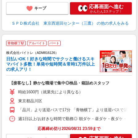
応募画面へ進む
キープ
かんたん3ステップ！
ＳＰＤ株式会社 東京西巡回センター（三鷹）
の他の求人をみる
青物横丁駅
アルバイト
パート
株式会社バイトレ（ADM816126）
く
日払いOK！好きな時間でサクッと働けるスキ
マバイト多数！単発や短時間＆常時1万件以上
☆
の求人アリ！
験
【接客なし】静かな職場で集中◎検品・箱詰めスタッフ
即
活
時給1600円（就業先により異なる）
（
東京都品川区
短
K
「品川」より送迎バスで17分 「青物横丁」より送迎バスで15分 
日
髪
週1日以上/お好きな時間で勤務◎ 朝ダケ・昼ダケ・夜ダケ・夜勤など、 ご自
応募締め切り2026/08/31 23:59まで