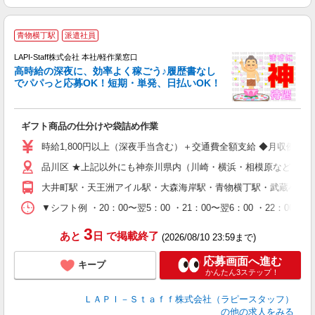
青物横丁駅
派遣社員
LAPI-Staff株式会社 本社/軽作業窓口
し
高時給の深夜に、効率よく稼ごう♪履歴書なし
でパパっと応募OK！短期・単発、日払いOK！
業
ギフト商品の仕分けや袋詰め作業
入
量
時給1,800円以上（深夜手当含む）＋交通費全額支給 ◆月収例 316,8
迎
品川区 ★上記以外にも神奈川県内（川崎・横浜・相模原など）に
給
期
大井町駅・天王洲アイル駅・大森海岸駅・青物横丁駅・武蔵小山
休
シ
▼シフト例 ・20：00〜翌5：00 ・21：00〜翌6：00 ・
深
3
あと
日
で掲載終了
(2026/08/10 23:59まで)
応募画面へ進む
キープ
かんたん3ステップ！
ＬＡＰＩ－Ｓｔａｆｆ株式会社（ラピースタッフ）
の他の求人をみる