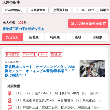
人気の条件
社会保険あり
未経験歓迎
交通費支給
ミドル（40代～）活躍中
求人件数 :
100
件
この検索条件を保存
青物横丁駅の平均時給を見る
指定なし
新着順
時給順
日給順
月給順
青物横丁駅
アルバイト
パート
契約社員
プ
SPD株式会社
新規現場スタート！オープニングスタッフ/物
流センター・オフィスビル警備/勤務曜日・日
数は相談OK！
支
め
施設警備
入
不
［1］ （a）日給23,964円 （b）日給24,640円 （c）日給20,253円 
代
［1］東京都葛飾区奥戸1-29 ★新規現場 ［2］東京都品川区東品川4
シ
研
［1］京成押上線「京成立石駅」徒歩15分、JR総武線「新小岩駅」