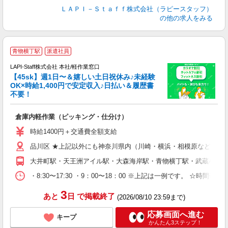
ＬＡＰＩ－Ｓｔａｆｆ株式会社（ラピースタッフ）
の他の求人をみる
青物横丁駅
派遣社員
LAPI-Staff株式会社 本社/軽作業窓口
【45sk】週1日〜＆嬉しい土日祝休み♪未経験
OK×時給1,400円で安定収入♪日払い＆履歴書
不要！
す
倉庫内軽作業（ピッキング・仕分け）
入
者
時給1400円＋交通費全額支給
問
品川区 ★上記以外にも神奈川県内（川崎・横浜・相模原など）に
以
～
大井町駅・天王洲アイル駅・大森海岸駅・青物横丁駅・武蔵小山
内
・8:30〜17:30 ・9：00〜18：00 ※上記は一例です。
3
あと
日
で掲載終了
(2026/08/10 23:59まで)
応募画面へ進む
キープ
かんたん3ステップ！