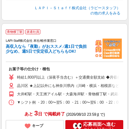
ＬＡＰＩ－Ｓｔａｆｆ株式会社（ラピースタッフ）
の他の求人をみる
青物横丁駅
派遣社員
LAPI-Staff株式会社 本社/軽作業窓口
高収入なら「夜勤」がおススメ♪週1日で負担
ど
少なめ、週5日で安定収入どちらもOK!
マ
お菓子等の仕分け・梱包
入
量
時給1,800円以上（深夜手当含む）＋交通費全額支給 ◆月収例 316,8
迎
品川区 ★上記以外にも神奈川県内（川崎・横浜・相模原など）に
給
期
大井町駅・天王洲アイル駅・大森海岸駅・青物横丁駅・武蔵小山
休
シ
▼シフト例 ・20：00〜翌5：00 ・21：00〜翌6：00 ・
深
3
あと
日
で掲載終了
(2026/08/10 23:59まで)
応募画面へ進む
キープ
かんたん3ステップ！