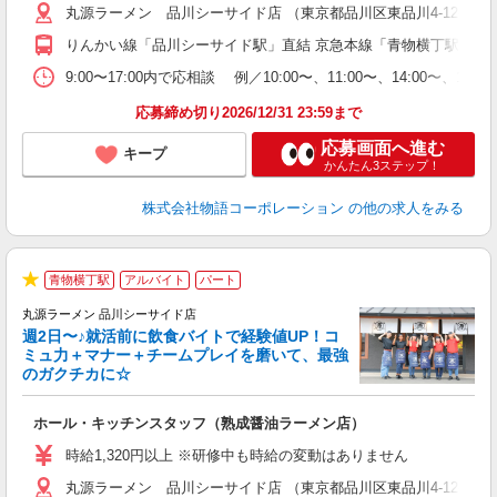
丸源ラーメン 品川シーサイド店 （東京都品川区東品川4-12-6 
短
の
りんかい線「品川シーサイド駅」直結 京急本線「青物横丁駅」か
ル
特
9:00〜17:00内で応相談 例／10:00〜、11:00〜、14
応募締め切り2026/12/31 23:59まで
応募画面へ進む
キープ
かんたん3ステップ！
株式会社物語コーポレーション
の他の求人をみる
青物横丁駅
アルバイト
パート
★
丸源ラーメン 品川シーサイド店
週2日〜♪就活前に飲食バイトで経験値UP！コ
0
ミュ力＋マナー＋チームプレイを磨いて、最強
のガクチカに☆
し
ホール・キッチンスタッフ（熟成醤油ラーメン店）
入
活
時給1,320円以上 ※研修中も時給の変動はありません
O
丸源ラーメン 品川シーサイド店 （東京都品川区東品川4-12-6 
務