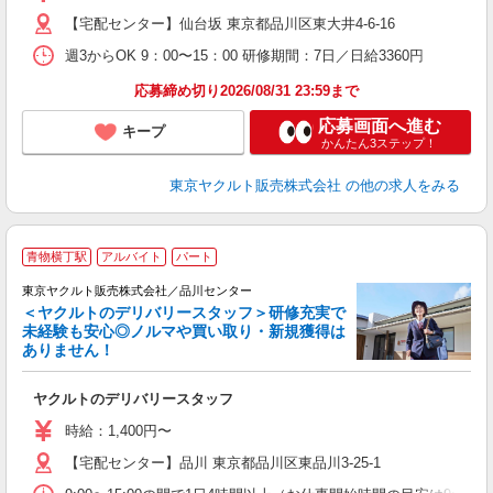
登
【宅配センター】仙台坂 東京都品川区東大井4-6-16
週3からOK 9：00〜15：00 研修期間：7日／日給3360円
応募締め切り2026/08/31 23:59まで
応募画面へ進む
キープ
かんたん3ステップ！
東京ヤクルト販売株式会社
の他の求人をみる
青物横丁駅
アルバイト
パート
東京ヤクルト販売株式会社／品川センター
＜ヤクルトのデリバリースタッフ＞研修充実で
未経験も安心◎ノルマや買い取り・新規獲得は
ありません！
す
の
ヤクルトのデリバリースタッフ
未
～
時給：1,400円〜
時
【宅配センター】品川 東京都品川区東品川3-25-1
内