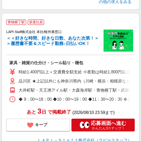
の他の求人をみる
青物横丁駅
派遣社員
LAPI-Staff株式会社 本社/軽作業窓口
＜＜好きな時間、好きな日数、あなた次第！＞
＞履歴書不要＆スピード勤務♪日払いOK！
者
家具・雑貨の仕分け・シール貼り・梱包
入
量
時給1,400円以上＋交通費全額支給 ※夜勤は時給1,800円以上（深夜手
迎
品川区 ★上記以外にも神奈川県内（川崎・横浜・相模原など）に
給
期
大井町駅・天王洲アイル駅・大森海岸駅・青物横丁駅・武蔵小山
休
日
◆ 9：00〜18：00 ◆10：00〜19：00 ◆11：30〜2
タ
3
あと
日
で掲載終了
(2026/08/10 23:59まで)
応募画面へ進む
キープ
かんたん3ステップ！
ＬＡＰＩ－Ｓｔａｆｆ株式会社（ラピースタッフ）