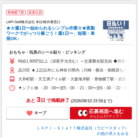
青物横丁駅
派遣社員
LAPI-Staff株式会社 本社/軽作業窓口
★☆週1日〜始められるシンプル作業☆★夜勤
ワークでがっつり稼ごう！週1日〜、短期・単
発OK♪
ン
おもちゃ・玩具のシール貼り・ピッキング
入
量
時給1,800円以上（深夜手当含む）＋交通費全額支給 ◆月収例 316,8
迎
品川区 ★上記以外にも神奈川県内（川崎・横浜・相模原など）に
給
期
大井町駅・天王洲アイル駅・大森海岸駅・青物横丁駅・武蔵小山
休
シ
▼シフト例 ・20：00〜翌5：00 ・21：00〜翌6：00 ・
深
3
あと
日
で掲載終了
(2026/08/10 23:59まで)
応募画面へ進む
キープ
かんたん3ステップ！
ＬＡＰＩ－Ｓｔａｆｆ株式会社（ラピースタッフ）
の他の求人をみる