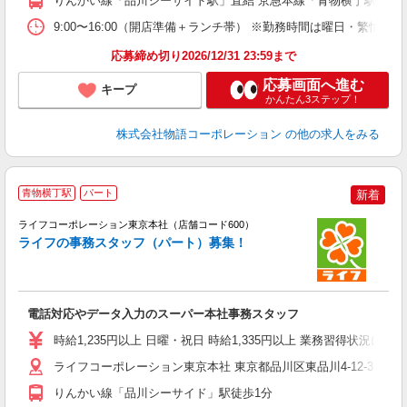
りんかい線「品川シーサイド駅」直結 京急本線「青物横丁駅」か
業
食
9:00〜16:00（開店準備＋ランチ帯） ※勤務時間は曜日・
応募締め切り2026/12/31 23:59まで
応募画面へ進む
キープ
かんたん3ステップ！
株式会社物語コーポレーション
の他の求人をみる
青物横丁駅
パート
新着
ライフコーポレーション東京本社（店舗コード600）
ライフの事務スタッフ（パート）募集！
電話対応やデータ入力のスーパー本社事務スタッフ
未
～
時給1,235円以上 日曜・祝日 時給1,335円以上 業務習得状況に
ライフコーポレーション東京本社 東京都品川区東品川4-12-3 品
りんかい線「品川シーサイド」駅徒歩1分