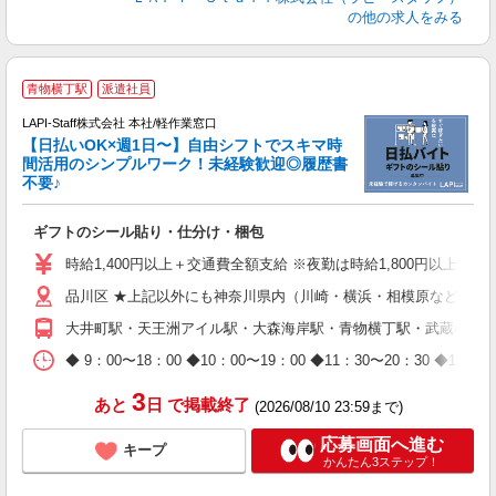
の他の求人をみる
★
青物横丁駅
派遣社員
LAPI-Staff株式会社 本社/軽作業窓口
【日払いOK×週1日〜】自由シフトでスキマ時
間活用のシンプルワーク！未経験歓迎◎履歴書
不要♪
き
入
ギフトのシール貼り・仕分け・梱包
量
迎
時給1,400円以上＋交通費全額支給 ※夜勤は時給1,800円以上（深夜手
給
品川区 ★上記以外にも神奈川県内（川崎・横浜・相模原など）に
期
休
大井町駅・天王洲アイル駅・大森海岸駅・青物横丁駅・武蔵小山
日
タ
◆ 9：00〜18：00 ◆10：00〜19：00 ◆11：30〜2
3
あと
日
で掲載終了
(2026/08/10 23:59まで)
応募画面へ進む
キープ
かんたん3ステップ！