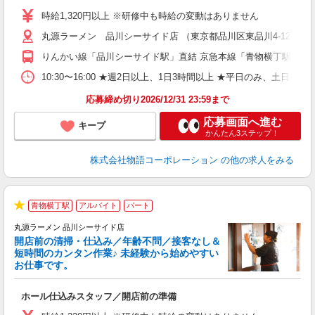
活
時給1,320円以上 ※研修中も時給の変動はありません
（
丸源ラーメン 品川シーサイド店 （東京都品川区東品川4-12-6 
n
日
りんかい線「品川シーサイド駅」直結 京急本線「青物横丁駅」か
煙
あ
10:30〜16:00 ★週2日以上、1日3時間以上 ★平日のみ、
応募締め切り2026/12/31 23:59まで
応募画面へ進む
キープ
かんたん3ステップ！
株式会社物語コーポレーション
の他の求人をみる
青物横丁駅
アルバイト
パート
★
丸源ラーメン 品川シーサイド店
開店前の清掃・仕込み／年齢不問／接客なし＆
短時間のカンタン作業♪ 未経験から始めやすい
お仕事です。
得
ホール仕込みスタッフ／開店前の準備
入
婦