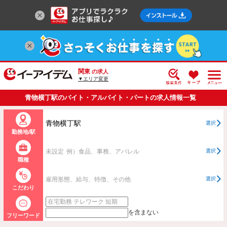
関東
の求人
▼エリア変更
青物横丁駅のバイト・アルバイト・パートの求人情報一覧
青物横丁駅
選択
勤務地/駅
未設定
例）食品、事務、アパレル
選択
職種
雇用形態、給与、特徴、その他
選択
こだわり
を含まない
フリーワード