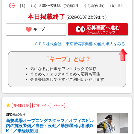
［1］ （a）9:00〜翌9:00（実働17h、うち深夜3h） （b）9:00
本日掲載終了
(2026/08/07 23:59まで)
応募画面へ進む
キープ
かんたん3ステップ！
ＳＰＤ株式会社 東京警備事業部
の他の求人をみる
「キープ」とは？
気になるお仕事をワンクリックで保存
まとめてチェック＆まとめて応募も可能
会員登録無しで今すぐご利用いただけます
青物横丁駅
アルバイト
パート
★
SPD株式会社
新規現場オープニングスタッフ／オフィスビル
内の施設警備／当務・夜勤／勤務曜日は相談O
K！／未経験歓迎