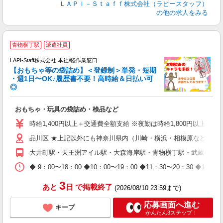
ＬＡＰＩ－Ｓｔａｆｆ株式会社（ラピースタッフ）
の他の求人をみる
青物横丁駅
派遣社員
LAPI-Staff株式会社 本社/軽作業窓口
【おもちゃ等の袋詰め】＜登録制＞単発・短期
・週1日〜OK♪履歴書不要！高時給＆日払い可
◎
必
おもちゃ・玩具の袋詰め・検品など
入
量
時給1,400円以上＋交通費全額支給 ※夜勤は時給1,800円以上（深夜手
迎
品川区 ★上記以外にも神奈川県内（川崎・横浜・相模原など）に
給
期
大井町駅・天王洲アイル駅・大森海岸駅・青物横丁駅・武蔵小山
休
日
◆ 9：00〜18：00 ◆10：00〜19：00 ◆11：30〜2
タ
3
あと
日
で掲載終了
(2026/08/10 23:59まで)
応募画面へ進む
キープ
かんたん3ステップ！