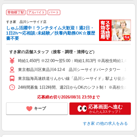
≪
青物横丁駅
アルバイト
パート
すき家 品川シーサイド店
しゅふ活躍中！ランチタイム大歓迎！週2日・
安
1日2h〜応相談♪未経験／扶養内勤務OK☆履歴
書不要
の
すき家の店舗スタッフ（接客・調理・清掃など）
履
タ
時給1,450円 ※22:00〜翌5:00：時給1,813円 ※高校生時給1,400
（
東京都品川区東品川4-12-4 品川シーサイドパークタワー 1階
夜
割
東京臨海高速鉄道りんかい線「品川シーサイド」駅より徒歩4分
24時間募集 1日2時間、週2日からOKのシフト制！ ※高校生のシ
応募締め切り2026/08/31 23:59まで
応募画面へ進む
キープ
かんたん3ステップ！
すき家
の他の求人をみる