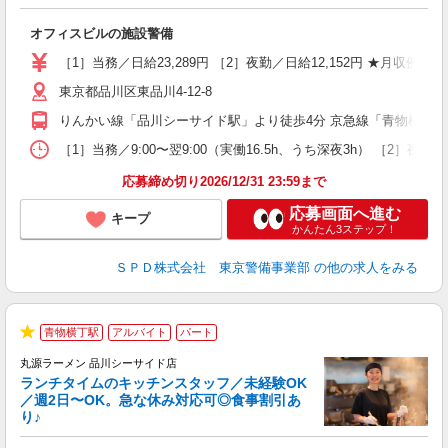
で
オフィスビルの施設警備
入
活
［1］当務／日給23,289円 ［2］夜勤／日給12,152円 ★月収例★ 
勤
東京都品川区東品川4-12-8
り
りんかい線「品川シーサイド駅」より徒歩4分 京急線「青物横丁駅
［1］当務／9:00〜翌9:00（実働16.5h、うち深夜3h） ［2］夜勤
応募締め切り2026/12/31 23:59まで
応募画面へ進む
キープ
かんたん3ステップ！
ＳＰＤ株式会社 東京警備事業部
の他の求人をみる
青物横丁駅
アルバイト
パート
で
★
丸源ラーメン 品川シーサイド店
ランチタイムのキッチンスタッフ／未経験OK
／週2日〜OK。急な休み対応可◎食事割引あ
り♪