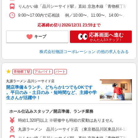
企
りんかい線「品川シーサイド駅」直結 京急本線「青物横丁駅」か
ま
9:00〜17:00内で応相談 例／10:00〜、11:00〜、14
応募締め切り2026/12/31 23:59まで
応募画面へ進む
キープ
かんたん3ステップ！
株式会社物語コーポレーション
の他の求人をみる
青物横丁駅
アルバイト
パート
★
丸源ラーメン 品川シーサイド店
開店準備＆ランチ、どちらか1つでもOKです
。平日のみ・土日のみ・短時間など、主婦や学
生さんが活躍中！
き
ホール仕込みスタッフ／開店準備、ランチ業務
入
活
時給1,320円以上 ※研修中も時給の変動はありません
（
丸源ラーメン 品川シーサイド店 （東京都品川区東品川4-12-6 
中
自