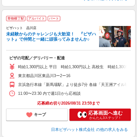
青物横丁駅
アルバイト
パート
ピザハット 品川店
未経験からのチャレンジも大歓迎！ 『ピザハ
ット』で仲間と一緒に頑張ってみませんか♪
続
ピザの宅配／デリバリー・配達
未
ア
時給1,300円以上 平日 時給1,300円以上 高校生 時給1,300円以
内
東京都品川区東品川3ー2ー16
支
京浜急行本線「新馬場駅」より徒歩7分 各線「天王洲アイル駅」よ
11:00〜23:30 内で週1日から応相談
応募締め切り2026/08/31 23:59まで
応募画面へ進む
キープ
かんたん3ステップ！
日本ピザハット株式会社
の他の求人をみる