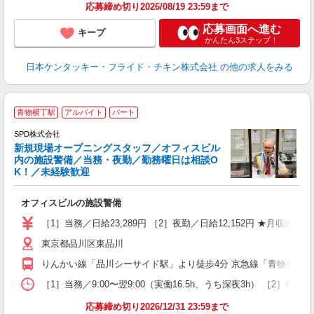
応募締め切り2026/08/19 23:59まで
応募画面へ進む
キープ
かんたん3ステップ！
日本ケンタッキー・フライド・チキン株式会社
の他の求人をみる
青物横丁駅
アルバイト
パート
SPD株式会社
新規現場オープニングスタッフ／オフィスビル
内の施設警備／当務・夜勤／勤務曜日は相談O
K！／未経験歓迎
で
オフィスビルの施設警備
入
活
［1］当務／日給23,289円 ［2］夜勤／日給12,152円 ★月収例★ 
勤
東京都品川区東品川
り
りんかい線「品川シーサイド駅」より徒歩4分 京急線「青物横丁駅
［1］当務／9:00〜翌9:00（実働16.5h、うち深夜3h） ［2］夜勤
応募締め切り2026/12/31 23:59まで