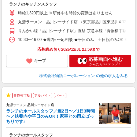
お
ランチのキッチンスタッフ
入
活
時給1,320円以上 ※研修中も時給の変動はありません
（
丸源ラーメン 品川シーサイド店 （東京都品川区東品川4-12-6 
n
の
りんかい線「品川シーサイド駅」直結 京急本線「青物横丁駅」か
グ
割
10:30〜16:00 ★週2日〜応相談 ★平日のみ、土日祝のみO
応募締め切り2026/12/31 23:59まで
応募画面へ進む
キープ
かんたん3ステップ！
株式会社物語コーポレーション
の他の求人をみる
青物横丁駅
アルバイト
パート
★
丸源ラーメン 品川シーサイド店
ランチのホールスタッフ／週2日〜／1日3時間
〜／扶養内や平日のみOK！家事との両立ばっ
ちりです♪
一
ランチのホールスタッフ
入