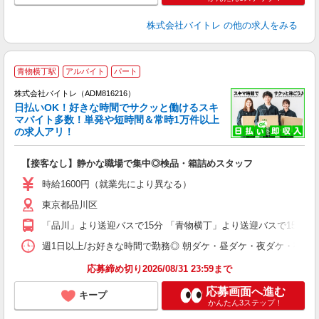
株式会社バイトレ
の他の求人をみる
青物横丁駅
アルバイト
パート
株式会社バイトレ（ADM816216）
く
日払いOK！好きな時間でサクッと働けるスキ
マバイト多数！単発や短時間＆常時1万件以上
☆
の求人アリ！
験
【接客なし】静かな職場で集中◎検品・箱詰めスタッフ
即
活
時給1600円（就業先により異なる）
（
東京都品川区
短
K
「品川」より送迎バスで15分 「青物横丁」より送迎バスで15分 
日
髪
週1日以上/お好きな時間で勤務◎ 朝ダケ・昼ダケ・夜ダケ・夜勤など、 ご自
応募締め切り2026/08/31 23:59まで
応募画面へ進む
キープ
かんたん3ステップ！