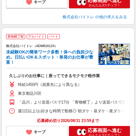
応募画面へ進む
キープ
かんたん3ステップ！
株式会社バイトレ
の他の求人をみる
青物横丁駅
アルバイト
パート
株式会社バイトレ（ADM816124）
未経験OKの簡単ワーク多数！体への負担少な
め。日払いOK＆スポット・単発のお仕事が豊
富！
ス
ロ
久しぶりのお仕事に｜座ってできるモクモク軽作業
即
活
時給1450円（就業先により異なる）
（
東京都品川区
短
K
「品川」より送迎バスで17分 「青物横丁」より送迎バスで15分 
日
髪
週1日以上/お好きな時間で勤務◎ 朝ダケ・昼ダケ・夜ダケ・夜勤など、 ご自
応募締め切り2026/08/31 23:59まで
応募画面へ進む
キープ
かんたん3ステップ！