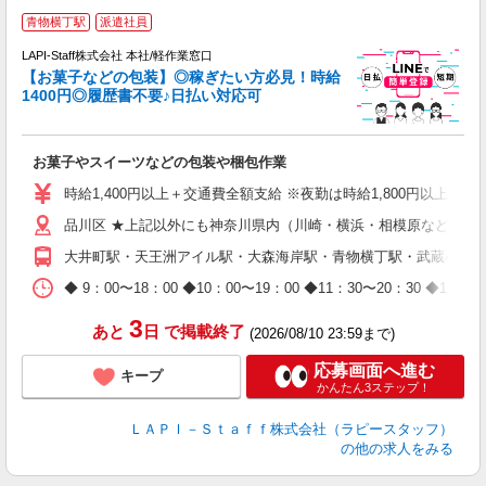
青物横丁駅
派遣社員
LAPI-Staff株式会社 本社/軽作業窓口
【お菓子などの包装】◎稼ぎたい方必見！時給
1400円◎履歴書不要♪日払い対応可
た
お菓子やスイーツなどの包装や梱包作業
入
量
時給1,400円以上＋交通費全額支給 ※夜勤は時給1,800円以上（深夜手当
迎
品川区 ★上記以外にも神奈川県内（川崎・横浜・相模原など）に
給
期
大井町駅・天王洲アイル駅・大森海岸駅・青物横丁駅・武蔵小山
休
日
◆ 9：00〜18：00 ◆10：00〜19：00 ◆11：30〜2
タ
3
あと
日
で掲載終了
(2026/08/10 23:59まで)
応募画面へ進む
キープ
かんたん3ステップ！
ＬＡＰＩ－Ｓｔａｆｆ株式会社（ラピースタッフ）
の他の求人をみる