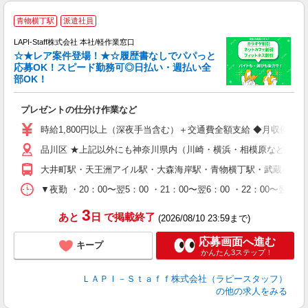
青物横丁駅
派遣社員
LAPI-Staff株式会社 本社/軽作業窓口
☆★レア案件登場！★☆履歴書なしでパパっと
応募OK！スピード勤務可◎日払い・週払い全
部OK！
ト
プレゼントの仕分け作業など
入
量
時給1,800円以上（深夜手当含む）＋交通費全額支給 ◆月収例 316,8
迎
品川区 ★上記以外にも神奈川県内（川崎・横浜・相模原など）に
給
期
大井町駅・天王洲アイル駅・大森海岸駅・青物横丁駅・武蔵小山
休
シ
▼夜勤 ・20：00〜翌5：00 ・21：00〜翌6：00 ・22
深
3
あと
日
で掲載終了
(2026/08/10 23:59まで)
応募画面へ進む
キープ
かんたん3ステップ！
ＬＡＰＩ－Ｓｔａｆｆ株式会社（ラピースタッフ）
の他の求人をみる