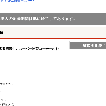
西東京市の制服貸与のパート
の求人の応募期間は既に終了しております。
59
ん多数活躍中。スーパー惣菜コーナーのお
深夜手当含む）
る
9-8
丘駅徒歩1分