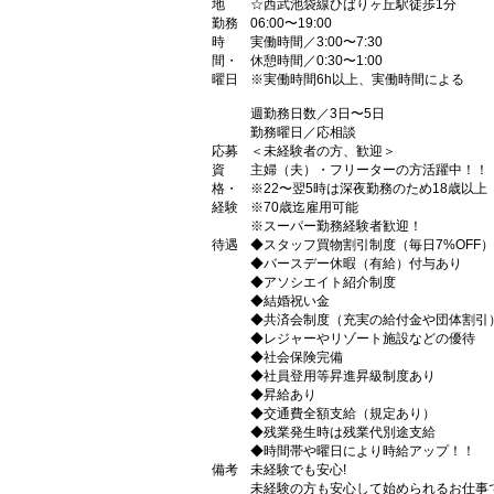
地
☆西武池袋線ひばりヶ丘駅徒歩1分
勤務
06:00〜19:00
時
実働時間／3:00〜7:30
間・
休憩時間／0:30〜1:00
曜日
※実働時間6h以上、実働時間による
週勤務日数／3日〜5日
勤務曜日／応相談
応募
＜未経験者の方、歓迎＞
資
主婦（夫）・フリーターの方活躍中！！
格・
※22〜翌5時は深夜勤務のため18歳以
経験
※70歳迄雇用可能
※スーパー勤務経験者歓迎！
待遇
◆スタッフ買物割引制度（毎日7%OFF）
◆バースデー休暇（有給）付与あり
◆アソシエイト紹介制度
◆結婚祝い金
◆共済会制度（充実の給付金や団体割引
◆レジャーやリゾート施設などの優待
◆社会保険完備
◆社員登用等昇進昇級制度あり
◆昇給あり
◆交通費全額支給（規定あり）
◆残業発生時は残業代別途支給
◆時間帯や曜日により時給アップ！！
備考
未経験でも安心!
未経験の方も安心して始められるお仕事