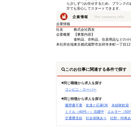
ら少しずつお任せするため、ブランクの
方でも安心してスタートできます。
企業情報
社名
株式会社西友
企業概要
【事業内容】
食料品、衣料品、住居用品などの小
本社所在地
東京都武蔵野市吉祥寺本町一丁目12
このお仕事に関連する条件で探す
同じ職種から求人を探す
コンビニ・スーパー
同じ特徴から求人を探す
履歴書不要
友達と応募OK
未経験歓迎
ミドル（40代～）活躍中
エルダー（50
交通費支給
社会保険あり
社割・特典あ