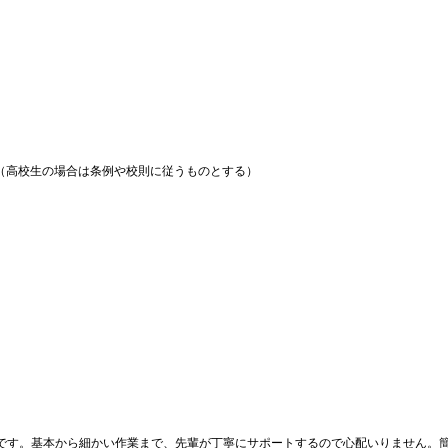
上（高校生の場合は条例や校則に従うものとする）
）
です。基本から細かい作業まで、先輩が丁寧にサポートするので心配いりません。