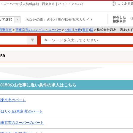
よくある
・スーパーの求人情報詳細 - 西東京市｜バイト・アルバイ
保存した
0
リア選択
「あなたの街」のお仕事が探せる求人サイト
検索条件
西東京市
>
西東京市のコンビニ・スーパー
>
ひばりケ丘(東京)駅
> 株式会社西友 西友ひば
59
0159のお仕事に近い条件の求人はこちら
西東京市のパート
ひばりケ丘(東京)駅のパート
西東京市のスーパーのパート