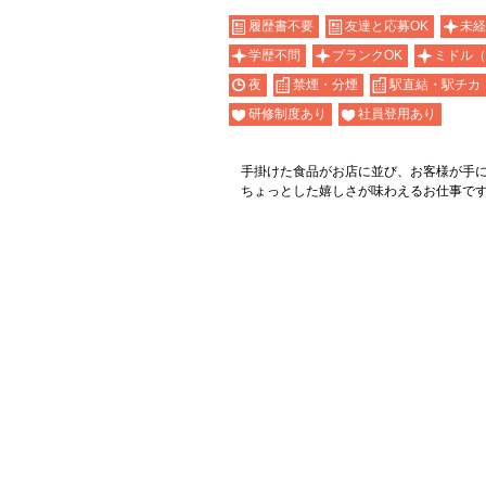
履歴書不要
友達と応募OK
未経
学歴不問
ブランクOK
ミドル（
夜
禁煙・分煙
駅直結・駅チカ
研修制度あり
社員登用あり
手掛けた食品がお店に並び、お客様が手
ちょっとした嬉しさが味わえるお仕事で