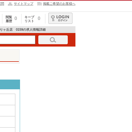
質問
サイトマップ
掲載ご希望のお客様へ
閲覧
キープ
0
0
履歴
リスト
ログイン
りヶ丘店 0159の求人情報詳細