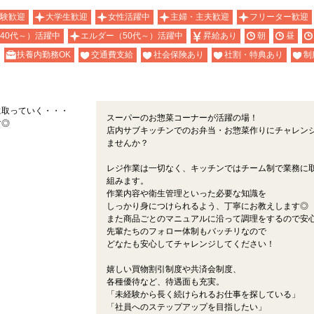
験歓迎
大学生歓迎
女性活躍中
主婦・主夫歓迎
フリーター歓迎
40代～）活躍中
エルダー（50代～）活躍中
昇給あり
朝
昼
扶養内勤務OK
交通費支給
社会保険あり
社割・特典あり
制
に取っていく・・・
スーパーのお惣菜コーナーが活躍の場！
す◎
店内サブキッチンでのお弁当・お惣菜作りにチャレン
ませんか？
レジ作業は一切なく、キッチンではチーム制で業務に
組みます。
作業内容や衛生管理といった必要な知識を
しっかり身につけられるよう、丁寧にお教えします◎
また商品ごとのマニュアルに沿って調理をするので安
先輩たちのフォロー体制もバッチリなので
どなたも安心してチャレンジしてください！
嬉しい買物割引制度や共済会制度、
各種優待など、待遇面も充実。
「未経験から長く続けられるお仕事を探している」
「社員へのステップアップを目指したい」