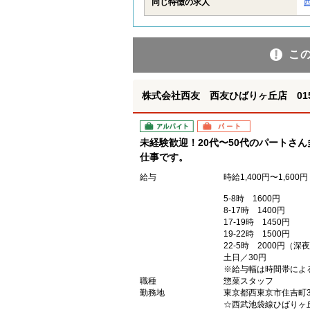
同じ特徴の求人
こ
株式会社西友 西友ひばりヶ丘店 01
アルバイト
パート
未経験歓迎！20代〜50代のパートさ
仕事です。
給与
時給1,400円〜1,600円
5-8時 1600円
8-17時 1400円
17-19時 1450円
19-22時 1500円
22-5時 2000円（
土日／30円
※給与幅は時間帯によ
職種
惣菜スタッフ
勤務地
東京都西東京市住吉町3-
☆西武池袋線ひばりヶ