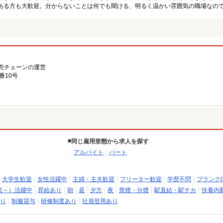
ある方も大歓迎。分からないことは何でも聞ける、明るく温かい雰囲気の職場なの
売チェーンの運営
番10号
同じ雇用形態から求人を探す
アルバイト
パート
大学生歓迎
女性活躍中
主婦・主夫歓迎
フリーター歓迎
学歴不問
ブランク
代～）活躍中
昇給あり
朝
昼
夕方
夜
禁煙・分煙
駅直結・駅チカ
扶養内
り
制服貸与
研修制度あり
社員登用あり