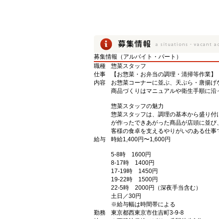
募集情報（アルバイト・パート）
職種
惣菜スタッフ
仕事
【お惣菜・お弁当の調理・清掃等作業】
内容
お惣菜コーナーに並ぶ、天ぷら・唐揚げ
商品づくりはマニュアルや衛生手順に沿
惣菜スタッフの魅力
惣菜スタッフは、調理の基本から盛り付
が作ったできあがった商品が店頭に並び
客様の食卓を支えるやりがいのある仕事
給与
時給1,400円〜1,600円
5-8時 1600円
8-17時 1400円
17-19時 1450円
19-22時 1500円
22-5時 2000円（深夜手当含む）
土日／30円
※給与幅は時間帯による
勤務
東京都西東京市住吉町3-9-8