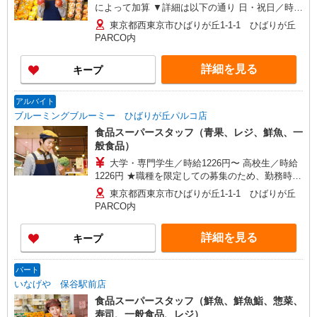
によって加算 ▼詳細は以下の通り 日・祝日／時給
125円増 17:00〜18:00／時給100円増 18:00以降／
東京都西東京市ひばりが丘1-1-1 ひばりが丘
時給200円増 ★学生以外の長期希望の方はパート
PARCO内
対象です。 ★職種を限定しての募集のため、勤務
時間・曜日の項目をご確認ください
詳細を見る
キープ
アルバイト
ブルーミングブルーミー ひばりが丘パルコ店
食品スーパースタッフ（青果、レジ、鮮魚、一
般食品）
大学・専門学生／時給1226円〜 高校生／時給
1226円 ★職種を限定しての募集のため、勤務時
間・曜日の項目をご確認ください。
東京都西東京市ひばりが丘1-1-1 ひばりが丘
PARCO内
詳細を見る
キープ
パート
いなげや 保谷駅前店
食品スーパースタッフ（鮮魚、鮮魚鮨、惣菜、
寿司、一般食品、レジ）