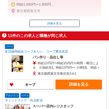
時給1,600円〜1,800円
東京都西東京市
5-8時 1800円
8-17時 1600円
17-19時 1650円
詳細を見る
ID：AE0513156804
19-22時 1700円
22-5時 2250円（深夜手当含む）
11
件のこの求人と職種が同じ求人
土日／30円
掲載期間終了
※給与幅は時間帯による
パート
生活協同組合コープみらい コープ東伏見店
パン作り・品出し等
時給1375円〜時給1525円※時間・曜日によ
る ※加給含む 時給1375円〜 ※9時迄 時給＋
100円 ※16時（17時）以降 時給＋150円 ※日・
東京都西東京市東伏見3-4-1
祝日 時給＋150円
詳細を見る
キープ
アルバイト
パート
サミットストア 向台町店
スーパー店内レジスタッフ