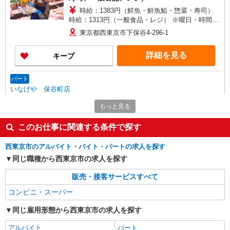
時給：1383円（鮮魚・鮮魚鮨・惣菜・寿司）
時給：1313円（一般食品・レジ） ※曜日・時間帯
によって加算 ▼詳細は以下の通り 日・祝日／時給
東京都西東京市下保谷4-296-1
125円増 7:00〜8:00／時給200円増 17:00〜18:00／
時給100円増 19:00以降／時給200円増 22:00以降
詳細を見る
キープ
／時給30％増（深夜割増） ★学生以外の長期希望
の方はパート対象です。 ★職種を限定しての募集
のため、勤務時間・曜日の項目をご確認ください
パート
いなげや 保谷町店
食品スーパースタッフ（鮮魚鮨、寿司）
もっと見る
時給：1333円（鮮魚鮨・寿司） ※曜日・時間
帯によって加算 ▼詳細は以下の通り 日・祝日／時
このお仕事に関連する条件で探す
給125円増 ★学生以外の長期希望の方はパート対
東京都西東京市保谷町5-8-8
象です。 ★職種を限定しての募集のため、勤務時
西東京市のアルバイト・バイト・パートの求人を探す
間・曜日の項目をご確認ください。
詳細を見る
同じ職種から西東京市の求人を探す
キープ
販売・接客サービスすべて
アルバイト
コンビニ・スーパー
いなげや 保谷町店
食品スーパースタッフ（青果）
同じ雇用形態から西東京市の求人を探す
大学・専門学生／時給1226円〜 ★職種を限定
しての募集のため、勤務時間・曜日の項目をご確
アルバイト
パート