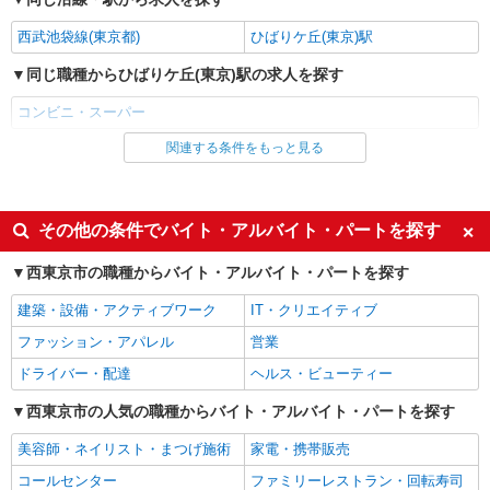
西武池袋線(東京都)
ひばりケ丘(東京)駅
同じ職種からひばりケ丘(東京)駅の求人を探す
コンビニ・スーパー
関連する条件をもっと見る
同じ雇用形態からひばりケ丘(東京)駅の求人を探す
アルバイト
パート
同じ特徴からひばりケ丘(東京)駅の求人を探す
その他の条件でバイト・アルバイト・パートを探す
履歴書不要
友達と応募OK
西東京市の職種からバイト・アルバイト・パートを探す
未経験歓迎
経験者・有資格者歓迎
建築・設備・アクティブワーク
IT・クリエイティブ
大学生歓迎
女性活躍中
ファッション・アパレル
営業
主婦・主夫歓迎
フリーター歓迎
ドライバー・配達
ヘルス・ビューティー
学歴不問
ブランクOK
西東京市の人気の職種からバイト・アルバイト・パートを探す
ミドル（40代～）活躍中
エルダー（50代～）活躍中
美容師・ネイリスト・まつげ施術
家電・携帯販売
高収入・高額
昇給あり
コールセンター
ファミリーレストラン・回転寿司
朝
昼