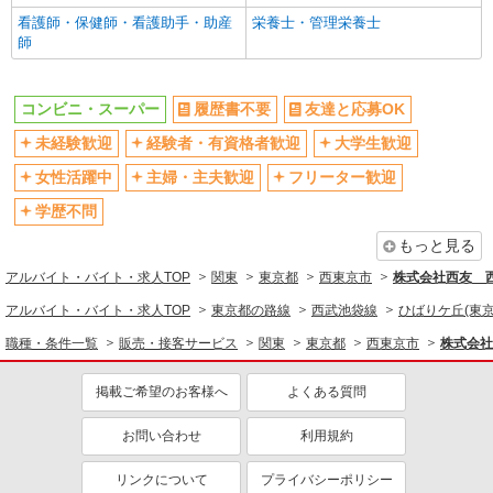
看護師・保健師・看護助手・助産
栄養士・管理栄養士
禁煙・分煙
駅直結・駅チカ
師
扶養内勤務OK
交通費支給
社会保険あり
社割・特典あり
コンビニ・スーパー
履歴書不要
友達と応募OK
制服貸与
研修制度あり
未経験歓迎
経験者・有資格者歓迎
大学生歓迎
社員登用あり
女性活躍中
主婦・主夫歓迎
フリーター歓迎
同じ職種から求人を探す
学歴不問
販売・接客サービス
もっと見る
コンビニ・スーパー
アルバイト・バイト・求人TOP
関東
東京都
西東京市
株式会社西友 西
同じ特徴から求人を探す
アルバイト・バイト・求人TOP
東京都の路線
西武池袋線
ひばりケ丘(東京
未経験歓迎
大学生歓迎
職種・条件一覧
販売・接客サービス
関東
東京都
西東京市
株式会社
ミドル（40代～）活躍中
扶養内勤務OK
掲載ご希望のお客様へ
よくある質問
交通費支給
社会保険あり
社員登用あり
お問い合わせ
利用規約
リンクについて
プライバシーポリシー