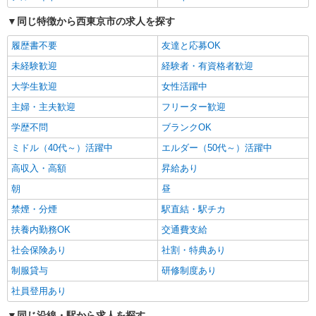
認ください。
東京都西東京市保谷町5-8-8
同じ特徴から西東京市の求人を探す
詳細を見る
キープ
履歴書不要
友達と応募OK
未経験歓迎
経験者・有資格者歓迎
パート
大学生歓迎
女性活躍中
いなげや 西東京富士町店
食品スーパースタッフ（一般食品）
主婦・主夫歓迎
フリーター歓迎
時給：1289円（一般食品） ※曜日・時間帯に
学歴不問
ブランクOK
よって加算 ▼詳細は以下の通り 日・祝日／時給
ミドル（40代～）活躍中
エルダー（50代～）活躍中
125円増 ★学生以外の長期希望の方はパート対象
東京都西東京市富士町6-1-30
です。 ★職種を限定しての募集のため、勤務時
高収入・高額
昇給あり
間・曜日の項目をご確認ください。
詳細を見る
キープ
朝
昼
禁煙・分煙
駅直結・駅チカ
扶養内勤務OK
交通費支給
社会保険あり
社割・特典あり
制服貸与
研修制度あり
社員登用あり
同じ沿線・駅から求人を探す