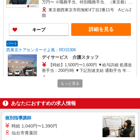
万円〜 ※職務手当、特別職務手当、（東京都）居
住支援特別手当、働きがい向上手当、日祝手当
東京都西東京市田無町4丁目2番11号 Aビル2
（月平均2回分）等、毎月平均的に支払われる手当
階
を含みます。 ※居住支援特別手当は勤続5年目ま
での方はさらに1万円支給（再入社は除く） ◎賞
詳細を見る
キープ
与：基本給2.08ヶ月分/年支給 ◎残業時は別途時間
外手当支給（超過1分〜）
パート
西東京ケアセンターそよ風：RO15306
デイサービス 介護スタッフ
【時給】1,500円〜1,600円 ▼給与詳細 処遇改
善手当：200円/時 ▼下記別途支給 通勤手当 年末
年始手当：380円/時 寸志あり：年2回（6月・12
東京都西東京市東伏見5-10-15
月） ※業績による ※処遇改善手当は試用期間中(3
もっと見る
ヶ月)は支給なし
詳細を見る
キープ
あなたにおすすめの求人情報
パート
西東京ケアセンターそよ風：RO16863
個別指導講師
ショートステイ 夜勤専従介護職
時給 1,040円〜1,390円
【時給】1,670円〜1,820円 ▼給与詳細 処遇改
仙台市青葉区
善手当：220円/時 夜勤手当:6,000円/回 ▼下記別途
支給 通勤手当 年末年始手当：380円/時 ※12/300