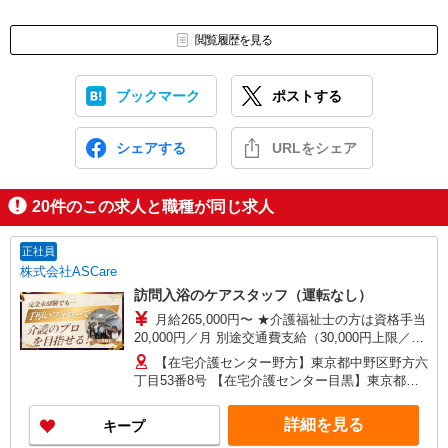
閲覧履歴を見る
ブックマーク
ポストする
シェアする
URLをシェア
20
件のこの求人と職種が同じ求人
正社員
株式会社ASCare
訪問入浴のケアスタッフ（運転なし）
月給265,000円〜 ★介護福祉士の方は資格手当
20,000円／月 別途交通費支給（30,000円上限／
月） 別途残業手当（月平均残業時間15時間）残業
【在宅介護センター野方】東京都中野区野方六
代全額支給
丁目53番8号 【在宅介護センター目黒】東京都目
黒区中根一丁目9番7号 都立大川井ビル101号室
【在宅介護センター小岩】東京都江戸川区西小岩
詳細を見る
キープ
四丁目14-6 メゾン司1階1F号室 【在宅介護セン