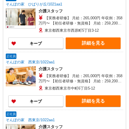
そんぽの家 ひばりが丘/1021aa1
介護スタッフ
【実務者研修】 月給：265,000円 年収例：358
万円〜 【初任者研修・無資格】 月給：259,200円
年収例：350万円〜 ※職務手当、（東京都）居住
東京都西東京市西原町5丁目3-12
支援特別手当、働きがい向上手当、日祝手当（月
平均2回分）、夜勤手当（月平均5回分）等、毎月
詳細を見る
キープ
平均的に支払われる手当を含みます。 ※夜勤は時
間数によって手当が異なります。 ※居住支援特別
手当は勤続5年目までの方はさらに1万円支給（再
正社員
入社は除く） ◎賞与：基本給2.08ヶ月分/年支給
そんぽの家 西東京/1022aa1
◎残業時は別途時間外手当支給（超過1分〜）
介護スタッフ
【実務者研修】 月給：265,000円 年収例：358
万円〜 【初任者研修・無資格】 月給：259,200円
年収例：350万円〜 ※職務手当、（東京都）居住
東京都西東京市中町6丁目5-12
支援特別手当、働きがい向上手当、日祝手当（月
平均2回分）、夜勤手当（月平均5回分）等、毎月
詳細を見る
キープ
平均的に支払われる手当を含みます。 ※居住支援
特別手当は勤続5年目までの方はさらに1万円支給
（再入社は除く） ◎賞与：基本給2.08ヶ月分/年支
正社員
給 ◎残業時は別途時間外手当支給（超過1分〜）
そんぽの家 西東京/1022aa1
介護スタッフ