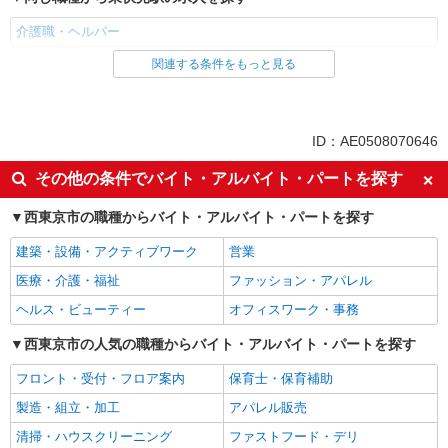
介護職・ヘルパー
関連する条件をもっと見る
同じ雇用形態から東伏見駅の求人を探す
パート
同じ特徴から東伏見駅の求人を探す
ID：AE0508070646
入社日応相談
新卒・第二新卒歓迎
その他の条件でバイト・アルバイト・パートを探す
女性活躍中
ミドル（40代～）活躍中
西東京市の職種からバイト・アルバイト・パートを探す
エルダー（50代～）活躍中
自転車通勤OK
建築・設備・アクティブワーク
営業
交通費支給
社会保険あり
医療・介護・福祉
ファッション・アパレル
制服貸与
研修制度あり
ヘルス・ビューティー
オフィスワーク・事務
給与前払いOK
経験者・有資格者歓迎
フリーター歓迎
西東京市の人気の職種からバイト・アルバイト・パートを探す
ブランクOK
週1日勤務OK
早朝
フロント・受付・フロア案内
保育士・保育補助
深夜
夕方
製造・組立・加工
アパレル販売
髪型・髪色自由
髭（ひげ）OK
清掃・ハウスクリーニング
ファストフード・デリ