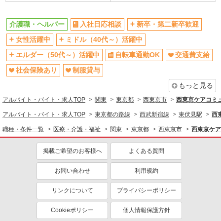
ネイルOK
車通勤OK
バイク通勤OK
残業少なめ（月20h未満）
介護職・ヘルパー
入社日応相談
新卒・第二新卒歓迎
産休・育休取得実績あり
社員登用あり
女性活躍中
ミドル（40代～）活躍中
同じ職種から求人を探す
エルダー（50代～）活躍中
自転車通勤OK
交通費支給
医療・介護・福祉
社会保険あり
制服貸与
介護職・ヘルパー
もっと見る
アルバイト・バイト・求人TOP
関東
東京都
西東京市
西東京ケアコミュ
同じ特徴から求人を探す
アルバイト・バイト・求人TOP
東京都の路線
西武新宿線
東伏見駅
西
ミドル（40代～）活躍中
交通費支給
職種・条件一覧
医療・介護・福祉
関東
東京都
西東京市
西東京ケア
社会保険あり
週1日勤務OK
深夜
車通勤OK
掲載ご希望のお客様へ
よくある質問
産休・育休取得実績あり
社員登用あり
お問い合わせ
利用規約
リンクについて
プライバシーポリシー
Cookieポリシー
個人情報保護方針