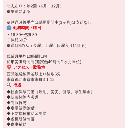
寸志あり：年2回（6月・12月）
※業績による
※処遇改善手当は試用期間中(3ヶ月)は支給なし
勤務時間・曜日
・16:30〜翌9:30
※休憩60分
※週1回のみ（金曜、土曜、日曜入りに限る）
残業月平均10時間以内
変形労働時間制(週実働40時間/1ヶ月単位)
アクセス・勤務地
西武池袋線保谷駅より徒歩5分
東京都西東京市東町3-1-13
待遇
◆社会保険完備（雇用、労災、健康、厚生年金）
◆扶養控除内考慮
◆制服貸与
◆定期健康診断
◆予防接種補助金制度
◆各種研修制度
◆食事補助