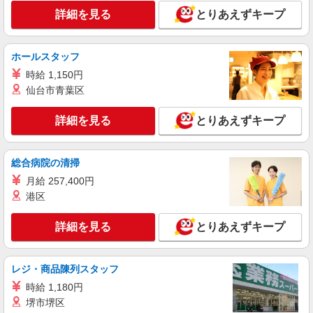
東京都西東京市東伏見5-10-15
時〜1/324時 寸志あり：年2回（6月・12月） ※業
詳細を見る
とりあえずキープ
績による ※処遇改善手当は試用期間中(3ヶ月)は支
詳細を見る
キープ
給なし
ホールスタッフ
パート
時給 1,150円
西東京ケアコミュニティそよ風：RO15393
仙台市青葉区
有料老人ホーム 夜勤専従介護職
【時給】1,520円〜1,720円 ▼給与詳細 処遇改
詳細を見る
とりあえずキープ
善手当：220円/時 夜勤手当:6,000円/回 ▼下記別途
支給 通勤手当 年末年始手当：380円/時 寸志あ
東京都西東京市東町3-1-13
り：年2回（6月・12月） ※業績による ※処遇改
総合病院の清掃
善手当は試用期間中(3ヶ月)は支給なし
詳細を見る
キープ
月給 257,400円
港区
パート
西東京ケアコミュニティそよ風：RO15567
詳細を見る
とりあえずキープ
有料老人ホーム 介護スタッフ
【時給】1,450円〜1,500円 ▼給与詳細 処遇改
善手当：200円/時 ▼下記別途支給 通勤手当 年末
レジ・商品陳列スタッフ
年始手当：380円/時 寸志あり：年2回（6月・12
東京都西東京市東町3-1-13
時給 1,180円
月） ※業績による ※処遇改善手当は試用期間中(3
堺市堺区
ヶ月)は支給なし