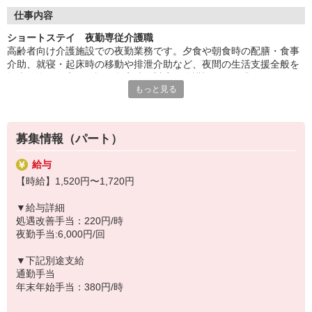
◆働いた分を必要な時に
働いた分の給与を給料日前に受け取れる「給与前払い制度」を導
仕事内容
入。前借りではなく、実際の勤務実績に応じて利用できる福利厚
ショートステイ 夜勤専従介護職
生制度です。※入社翌月の第5営業日より利用可能
高齢者向け介護施設での夜勤業務です。夕食や朝食時の配膳・食事
介助、就寝・起床時の移動や排泄介助など、夜間の生活支援全般を
担当。巡回や安否確認、急変時の対応、介護記録の作成も行いま
もっと見る
す。空き時間にはフロアや居室の清掃、洗濯、物品補充などを行
い、夜間でも快適な環境を整える役割です。
◆40代、50代が活躍中
募集情報（パート）
そよ風では、40代、50代のスタッフが多数活躍中。「子育てが落ち
着いたので再び社会に出たい」「人の役に立つ仕事がしたい」とい
給与
う方に最適です。同世代の仲間が多いため、人間関係も築きやすく
【時給】1,520円〜1,720円
定着率の高さにもつながっています。年齢に縛られず、新しいスタ
ートが切れる場所です。
▼給与詳細
処遇改善手当：220円/時
◆スキルアップも叶う
夜勤手当:6,000円/回
幅広いサービスを展開する当社ならではの強みとして、在宅系から
入居系まで様々な経験を積むことが可能。スキルの幅が広がり、介
▼下記別途支給
護のプロフェッショナルとして大きく成長できます。「もっと経験
通勤手当
を積みたい」「将来はマネジメントにも挑戦したい」そんな方のキ
年末年始手当：380円/時
ャリアアップを全力で応援します。