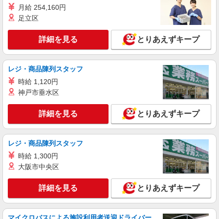
保谷駅＊年齢不問◎未経験から安定した業界へ
月給 254,160円
＊サ高住
足立区
時給1600円〜2250円 ＜日払い有/週払い有/交
通費全支給(ガソリン代含む)＞
詳細を見る
とりあえずキープ
西東京市 最寄り駅：保谷
詳細を見る
レジ・商品陳列スタッフ
キープ
時給 1,120円
職業紹介
神戸市垂水区
株式会社kotrio /●SW-S-2021776
≪運転好きの方歓迎≫未経験でも活躍できる！
詳細を見る
とりあえずキープ
デイサービスSTAFF
時給1550円〜2312円 ＜交通費全支給(ガソリ
ン代含む)＞
レジ・商品陳列スタッフ
西東京市＊交通費全額支給
時給 1,300円
大阪市中央区
詳細を見る
キープ
詳細を見る
とりあえずキープ
マイクロバスによる施設利用者送迎ドライバー