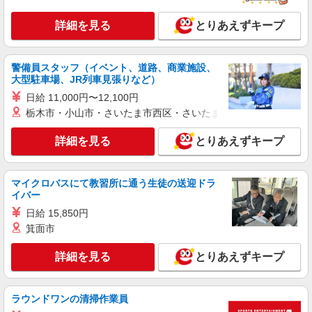
派遣社員
株式会社トラストグロース 新宿本社 第3営業部
詳細を見る
とりあえずキープ
デイサービスでの介護士
時給：初任者研修1500円 実務者研修
1600円 介護福祉士1700円
警備員スタッフ（イベント、道路、商業施設、
東京都西東京市
大型駐車場、JR列車見張りなど）
日給 11,000円〜12,100円
詳細を見る
キープ
栃木市・小山市・さいたま市西区・さいたま市岩槻区・久喜市・
詳細を見る
とりあえずキープ
派遣社員
株式会社kotrio /●TC-H-1978185
<田無>高時給&シフト柔軟でいいとこ取り♪サ
マイクロバスにて教習所に通う生徒の送迎ドラ
高住の補助STAFF
イバー
時給1600円〜2250円 ＜日払い有/週払い有/交
日給 15,850円
通費全支給(ガソリン代含む)＞
箕面市
西東京市 ★来社不要/面接なし
詳細を見る
とりあえずキープ
詳細を見る
キープ
職業紹介
ラウンドワンの清掃作業員
株式会社kotrio /●SW-S-2097031