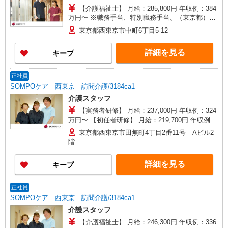
【介護福祉士】 月給：285,800円 年収例：384
万円〜 ※職務手当、特別職務手当、（東京都）居
住支援特別手当、働きがい向上手当、日祝手当
東京都西東京市中町6丁目5-12
（月平均2回分）、夜勤手当（月平均5回分）等、
毎月平均的に支払われる手当を含みます。 ※居住
詳細を見る
キープ
支援特別手当は勤続5年目までの方はさらに1万円
支給（再入社は除く） ◎賞与：基本給2.08ヶ月分/
年支給 ◎残業時は別途時間外手当支給（超過1
正社員
分〜）
SOMPOケア 西東京 訪問介護/3184ca1
介護スタッフ
【実務者研修】 月給：237,000円 年収例：324
万円〜 【初任者研修】 月給：219,700円 年収例：
305万円〜 ※職務手当、（東京都）居住支援特別
東京都西東京市田無町4丁目2番11号 Aビル2
手当、日祝手当（月平均2回分）等、毎月平均的に
階
支払われる手当を含みます。 ※居住支援特別手当
は勤続5年目までの方はさらに1万円支給（再入社
詳細を見る
キープ
は除く） ◎賞与：基本給2.08ヶ月分/年支給 ◎残
業時は別途時間外手当支給（超過1分〜）
正社員
SOMPOケア 西東京 訪問介護/3184ca1
介護スタッフ
【介護福祉士】 月給：246,300円 年収例：336