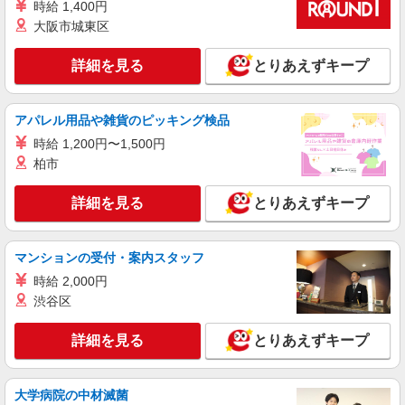
時給 1,400円
住宅型有料老人ホームSTAFF＊無理なく、長
大阪市城東区
く続けられる環境＊
【正社員】月給240,000〜400,000円 ・基本
詳細を見る
とりあえずキープ
給：200,000円〜220,000円 ・資格手当：10,000〜
30,000円 ・役職手当：10,000〜70,000円 ・処遇改
東京都西東京市
善手当：20,000〜60,000円（勤続年数、保有資格
アパレル用品や雑貨のピッキング検品
により変動） ・固定残業手当：20,000円（10時
詳細を見る
キープ
間） ※固定残業時間を超過する場合には超過勤務
時給 1,200円〜1,500円
手当として別途支給 ・夜勤手当：10,000円/1回
柏市
（上記給与とは別に支給） 下記資格をお持ちの方
職業紹介
歓迎 ・認知症介護基礎研修 ・初任者研修 ・実務
株式会社kotrio /●SW-S-2021992
詳細を見る
者研修 ・介護福祉士 など
とりあえずキープ
≪田無駅≫定着率高い人気のデイサービススタ
ッフ★残業少なめ
【正社員】月給240,000〜400,000円 ・基本
マンションの受付・案内スタッフ
給：200,000円〜220,000円 ・資格手当：10,000〜
時給 2,000円
30,000円 ・役職手当：10,000〜70,000円 ・処遇改
西東京市｜交通費全額支給
渋谷区
善手当：20,000〜60,000円（勤続年数、保有資格
により変動） ・固定残業手当：20,000円（10時
詳細を見る
キープ
間） ※固定残業時間を超過する場合には超過勤務
詳細を見る
とりあえずキープ
手当として別途支給 下記資格をお持ちの方歓迎 ・
認知症介護基礎研修 ・初任者研修 ・実務者研修
派遣社員
・介護福祉士 など
株式会社kotrio /●TC-H-2011031
大学病院の中材滅菌