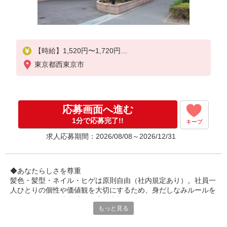
【時給】1,520円〜1,720円
東京都西東京市
▼給与詳細
処遇改善手当：220円/時
夜勤手当:6,000円/回
応募画面へ進む
▼下記別途支給
通勤手当
1分で応募完了!!
キープ
年末年始手当：380円/時
求人応募期間：2026/08/08～2026/12/31
寸志あり：年2回（6月・12月）
※業績による
◆あなたらしさを尊重
髪色・髪型・ネイル・ヒゲは原則自由（社内規定あり）。社員一
※処遇改善手当は試用期間中(3ヶ月)は支給なし
人ひとりの個性や価値観を大切にするため、身だしなみルールを
見直しました。清潔感と節度を大切にできれば、自分らしいスタ
もっと見る
イルで無理なく働ける環境です。