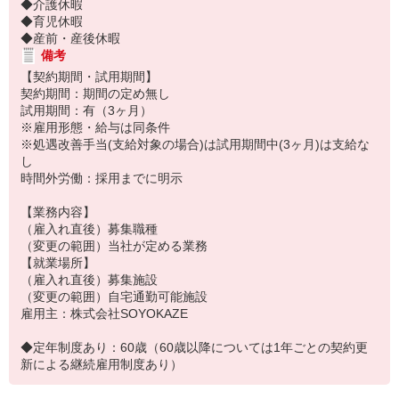
◆介護休暇
◆育児休暇
◆産前・産後休暇
備考
【契約期間・試用期間】
契約期間：期間の定め無し
試用期間：有（3ヶ月）
※雇用形態・給与は同条件
※処遇改善手当(支給対象の場合)は試用期間中(3ヶ月)は支給な
し
時間外労働：採用までに明示
【業務内容】
（雇入れ直後）募集職種
（変更の範囲）当社が定める業務
【就業場所】
（雇入れ直後）募集施設
（変更の範囲）自宅通勤可能施設
雇用主：株式会社SOYOKAZE
◆定年制度あり：60歳（60歳以降については1年ごとの契約更
新による継続雇用制度あり）