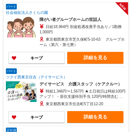
ター西東京】東京都西東京市西原町一丁目4-6 サ
NEW
ンハイツ101号室 【在宅介護センター石神井】東
パート
京都練馬区石神井町三丁目18-4 ユービル102号
社会福祉法人さくらの園
【在宅介護センター大田】東京都大田区蒲田二丁
障がい者グループホームの世話人
目19-8
日給18,964円 別途処遇改善手当あり／1勤務
1,000円
東京都西東京市芝久保町5-10-63 グループホ
ーム（第六・第七寮）
詳細を見る
キープ
パート
ツクイ西東京住吉（デイサービス）
デイサービス 介護スタッフ（ケアクルー）
時給1,346円〜1,567円 ★土日祝日は時給100円
アップ！ ・居住支援特別手当:120円/時間含む ※
給与幅は資格・経験等による
東京都西東京市住吉町5丁目12-20
詳細を見る
キープ
正社員