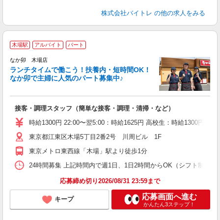
株式会社バイトレ
の他の求人をみる
木場駅
アルバイト
パート
気
なか卯 木場店
ランチタイムで働こう！扶養内・短時間OK！
なか卯で主婦に人気のパート募集中♪
き
接客・調理スタッフ（簡単な接客・調理・清掃・など）
未
O
時給1300円 22:00〜翌5:00：時給1625円 高校生：時給1300円
K
東京都江東区木場5丁目2番2号 川周ビル 1F
東京メトロ東西線「木場」駅より徒歩1分
24時間募集 上記時間内で週1日、1日2時間からOK（シフト制） 
応募締め切り2026/08/31 23:59まで
応募画面へ進む
キープ
かんたん3ステップ！