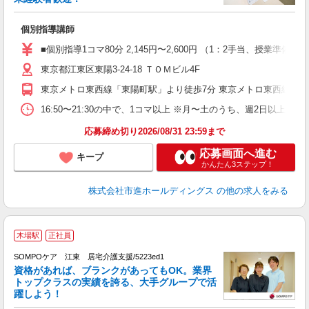
を
個別指導講師
未
O
■個別指導1コマ80分 2,145円〜2,600円 （1：2手当、授
東京都江東区東陽3-24-18 ＴＯＭビル4F
東京メトロ東西線「東陽町駅」より徒歩7分 東京メトロ東西線「木
16:50〜21:30の中で、1コマ以上 ※月〜土のうち、週2日以上
応募締め切り2026/08/31 23:59まで
応募画面へ進む
キープ
かんたん3ステップ！
株式会社市進ホールディングス
の他の求人をみる
木場駅
正社員
大
2
SOMPOケア 江東 居宅介護支援/5223ed1
資格があれば、ブランクがあってもOK。業界
トップクラスの実績を誇る、大手グループで活
躍しよう！