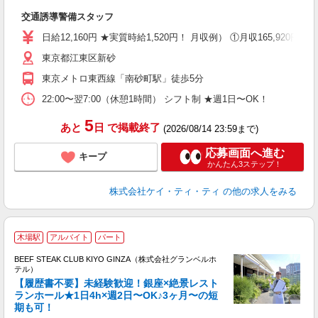
入
交通誘導警備スタッフ
活
（
日給12,160円 ★実質時給1,520円！ 月収例） ①月収165,920
中
東京都江東区新砂
ト
務
東京メトロ東西線「南砂町駅」徒歩5分
扶
ク
22:00〜翌7:00（休憩1時間） シフト制 ★週1日〜OK！
5
あと
日
で掲載終了
(2026/08/14 23:59まで)
応募画面へ進む
キープ
かんたん3ステップ！
株式会社ケイ・ティ・ティ
の他の求人をみる
木場駅
アルバイト
パート
BEEF STEAK CLUB KIYO GINZA（株式会社グランベルホ
テル）
【履歴書不要】未経験歓迎！銀座×絶景レスト
ランホール★1日4h×週2日〜OK♪3ヶ月〜の短
期も可！