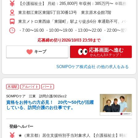
ー
【介護福祉士】 月給：285,800円 年収例：385万円〜 ※
場
東京都江東区東陽5丁目30番13号 東京原木会館7階
あ
東京メトロ東西線「東陽町」駅より徒歩6分 車通勤不可、バイク
・7:00〜16:00 ・10:00〜19:00 ・13:00〜22:00 ・22:00〜翌7:00
応募締め切り2026/10/03 23:59まで
応募画面へ進む
キープ
かんたん3ステップ！
SOMPOケア株式会社
の他の求人をみる
木場駅
アルバイト
パート
SOMPOケア 江東 訪問介護/3015cc2
ま
資格をお持ちの方必見！ 20代〜50代が活躍
している、訪問介護のお仕事です。
◆
登録ヘルパー
未
ル
★（東京都）居住支援特別手当対象求人 【介護福祉士】時給1,800円