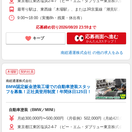
東京都江東区塩浜2-4-7 （ビー・エム・ダブリュー東京株式会社
最寄り駅は、東西線「木場駅」、またはJR京葉線「潮見駅」、有
9:00〜18:00（実働8h・残業・休出有）
応募締め切り2026/08/20 23:59まで
応募画面へ進む
キープ
かんたん3ステップ！
南総通運株式会社
の他の求人をみる
木場駅
契約社員
ル
南総通運株式会社
BMW認定鈑金塗装工場での自動車塗装スタッ
フを募集！正社員登用制度！年間休日125日！
あ
ボ
自動車塗装（BMW／MINI）
月給300,000円〜500,000円 《月収例》502,000円（月給42
東京都江東区塩浜2-4-7 （ビー・エム・ダブリュー東京株式会社