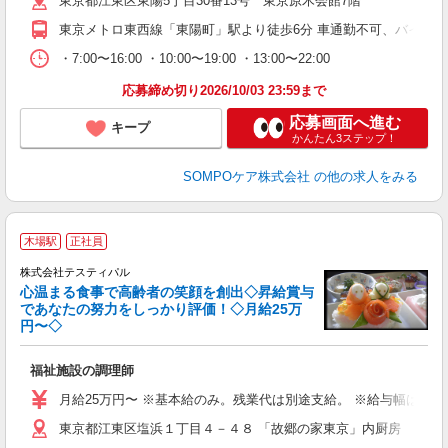
東京都江東区東陽5丁目30番13号 東京原木会館7階
東京メトロ東西線「東陽町」駅より徒歩6分 車通勤不可、バイク
・7:00〜16:00 ・10:00〜19:00 ・13:00〜22:00
応募締め切り2026/10/03 23:59まで
応募画面へ進む
キープ
かんたん3ステップ！
SOMPOケア株式会社
の他の求人をみる
木場駅
正社員
株式会社テスティパル
心温まる食事で高齢者の笑顔を創出◇昇給賞与
ー
であなたの努力をしっかり評価！◇月給25万
円〜◇
で
福祉施設の調理師
入
K
月給25万円〜 ※基本給のみ。残業代は別途支給。 ※給与幅は、
～
東京都江東区塩浜１丁目４－４８ 「故郷の家東京」内厨房
自
服