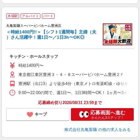
木場駅
アルバイト
パート
丸亀製麺スーパービバホーム豊洲店
＜時給1400円!!＞【シフト1週間毎】主婦（夫
）さん活躍中！週1日〜／1日3h〜OK◎
ル
キッチン・ホールスタッフ
入
者
時給1400円〜
歓
東京都江東区豊洲３－４－８スーパービバホーム豊洲２Ｆ
～
り
豊洲駅（出口3）より徒歩4分（東京メトロ有楽町線・ゆりかもめ
務
9:00〜22:00の間で、週1日〜、1日3時間〜OK！ 1ヶ月
フ
応募締め切り2026/08/31 23:59まで
応募画面へ進む
キープ
かんたん3ステップ！
株式会社丸亀製麺
の他の求人をみる