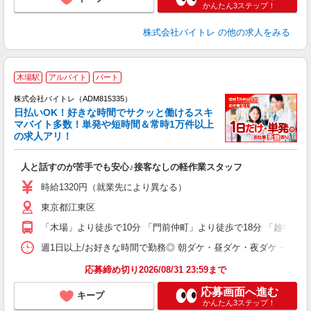
かんたん3ステップ！
株式会社バイトレ
の他の求人をみる
木場駅
アルバイト
パート
株式会社バイトレ（ADM815335）
く
日払いOK！好きな時間でサクッと働けるスキ
マバイト多数！単発や短時間＆常時1万件以上
☆
の求人アリ！
験
人と話すのが苦手でも安心♪接客なしの軽作業スタッフ
即
活
時給1320円（就業先により異なる）
（
東京都江東区
短
K
「木場」より徒歩で10分 「門前仲町」より徒歩で18分 「越中島」
日
髪
週1日以上/お好きな時間で勤務◎ 朝ダケ・昼ダケ・夜ダケ・夜勤など、 ご自
応募締め切り2026/08/31 23:59まで
応募画面へ進む
キープ
かんたん3ステップ！