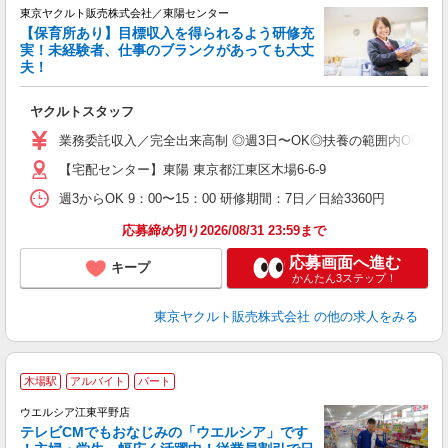
東京ヤクルト販売株式会社／東陽センター
【保育所あり】目標収入を得られるよう研修充
実！未経験者、仕事のブランクがあっても大丈
夫！
相
ヤクルトスタッフ
未
ア
業務委託収入／完全出来高制 ◎週3日〜OK◎扶養の範囲内OK ◎扶養
【宅配センター】東陽 東京都江東区木場6-6-9
週3からOK 9：00〜15：00 研修期間：7日／日給3360円
応募締め切り2026/08/31 23:59まで
応募画面へ進む
キープ
かんたん3ステップ！
東京ヤクルト販売株式会社
の他の求人をみる
木場駅
アルバイト
パート
ウエルシア江東平野店
テレビCMでもおなじみの「ウエルシア」です