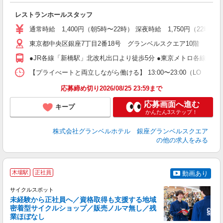
な
入
レストランホールスタッフ
験
ー
通常時給 1,400円（朝5時〜22時） 深夜時給 1,750円（22時〜翌
を
東京都中央区銀座7丁目2番18号 グランベルスクエア10階
結
●JR各線「新橋駅」北改札出口より徒歩5分 ●東京メトロ各線「銀座駅
W
【プライべートと両立しながら働ける】 13:00〜23:00（LO 
登
応募締め切り2026/08/25 23:59まで
応募画面へ進む
キープ
かんたん3ステップ！
株式会社グランベルホテル 銀座グランベルスクエア
の他の求人をみる
木場駅
正社員
動画あり
サイクルスポット
未経験から正社員へ／資格取得も支援する地域
密着型サイクルショップ／販売ノルマ無し／残
業ほぼなし