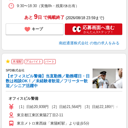
9:30〜18:30（実働8h・残業/休出有）
9
あと
日
で掲載終了
(2026/08/18 23:59まで)
応募画面へ進む
キープ
かんたん3ステップ！
南総通運株式会社
の他の求人をみる
木場駅
アルバイト
パート
★
SPD株式会社
【オフィスビル警備】当直勤務／勤務曜日・日
数は相談OK！／未経験者歓迎／フリーター歓
迎／シニア活躍中
★
オフィスビル警備
入
活
［1］日給20,939円 ［2］日給21,564円 ［3］日給22,189円 
給
東京都江東区東陽2丁目2-11
制
東京メトロ東西線「東陽町駅」より徒歩5分