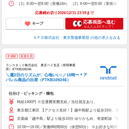
［1］8:00〜翌8:00（実働16h） ［2］8:00〜翌8:00（実働16
応募締め切り2026/12/31 23:59まで
応募画面へ進む
キープ
かんたん3ステップ！
ＳＰＤ株式会社 東京警備事業部
の他の求人をみる
木場駅
派遣社員
ランスタッド株式会社 東京ベイ支店（有明事業
所）/FTKB109246
＼週2日のリズムが、心地いい♪／10時〜＊ア
パレル商品の出荷（FTKB109246）
不
程
仕分け・ピッキング・梱包
未
自
時給1400円 ※交通費実費支給／当社規定あり。
東京都江東区 【アクセス良好！】越中島駅より徒歩10分、豊洲駅よ
京葉線「越中島」駅より徒歩10分 ゆりかもめ、有楽町線「豊洲」駅
10:00〜19:00／実働8時間00分（休憩60分） ※お好きな時