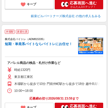
応募画面へ進む
キープ
かんたん3ステップ！
銀泉ビルパートナーズ株式会社
の他の求人をみる
木場駅
派遣社員
ィ
株式会社バイトレ（ADM815335）
短期・単発系バイトならバイトレにお任せ！
い
アパレル商品の検品・札付け作業など
即
活
時給1320円
（
東京都江東区
煙
週
木場駅から徒歩で10分 門前仲町駅から徒歩で18分 越中島駅から徒
10:00〜18:00
応募締め切り2026/08/31 23:59まで
応募画面へ進む
キープ