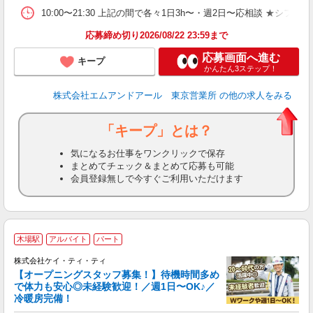
10:00〜21:30 上記の間で各々1日3h〜・週2日〜応相談 ★シフト例 10:00〜13
応募締め切り2026/08/22 23:59まで
応募画面へ進む
キープ
かんたん3ステップ！
株式会社エムアンドアール 東京営業所
の他の求人をみる
「キープ」とは？
気になるお仕事をワンクリックで保存
まとめてチェック＆まとめて応募も可能
会員登録無しで今すぐご利用いただけます
木場駅
アルバイト
パート
バ
ン
株式会社ケイ・ティ・ティ
【オープニングスタッフ募集！】待機時間多め
で体力も安心◎未経験歓迎！／週1日〜OK♪／
冷暖房完備！
だ