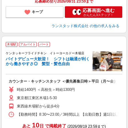
応募締め切り2026/08/31 23:59まで
応募画面へ進む
キープ
かんたん3ステップ！
ランスタッド株式会社
の他の求人をみる
木場駅
アルバイト
パート
ケンタッキーフライドチキン イトーヨーカドー木場店
バイトデビュー大歓迎！ シフトは融通が利く
から働きやすさ◎ 髪型・髪色自由
立
カウンター・キッチンスタッフ ＜優先募集日時＞平日（月〜金） 11:00〜
未
ダ
時給1400円 ＜高校生＞時給1300円
昇
東京都江東区木場1-5-30
K
保
東西線木場駅から徒歩4分
【勤務時間】8:30〜23:00／3時間以上 【出勤日数】週1日以
10
あと
日
で掲載終了
(2026/08/19 23:59まで)