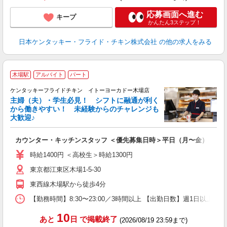
応募画面へ進む
キープ
かんたん3ステップ！
日本ケンタッキー・フライド・チキン株式会社
の他の求人をみる
木場駅
アルバイト
パート
ケンタッキーフライドチキン イトーヨーカドー木場店
主婦（夫）・学生必見！ シフトに融通が利く
から働きやすい！ 未経験からのチャレンジも
大歓迎♪
見
カウンター・キッチンスタッフ ＜優先募集日時＞平日（月〜金） 11:00〜
未
ダ
時給1400円 ＜高校生＞時給1300円
昇
東京都江東区木場1-5-30
K
保
東西線木場駅から徒歩4分
【勤務時間】8:30〜23:00／3時間以上 【出勤日数】週1日以
10
あと
日
で掲載終了
(2026/08/19 23:59まで)