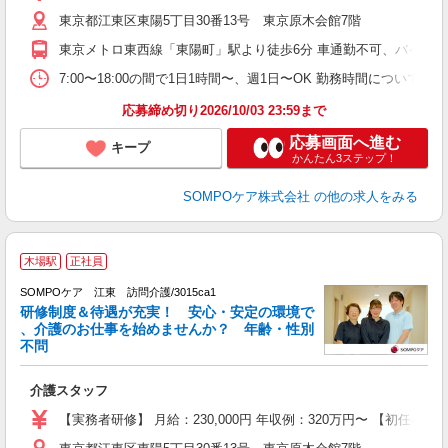
躍
東京都江東区東陽5丁目30番13号 東京原木会館7階
O
O
東京メトロ東西線「東陽町」駅より徒歩6分 車通勤不可、バイク
7:00〜18:00の間で1日1時間〜、週1日〜OK 勤務時間について
応募締め切り2026/10/03 23:59まで
応募画面へ進む
キープ
かんたん3ステップ！
SOMPOケア株式会社
の他の求人をみる
【
木場駅
正社員
SOMPOケア 江東 訪問介護/3015ca1
研修制度＆待遇が充実！ 安心・安定の環境で
、介護のお仕事を始めませんか？ 年齢・性別
不問
物
介護スタッフ
未
分
【実務者研修】 月給：230,000円 年収例：320万円〜 【初
社