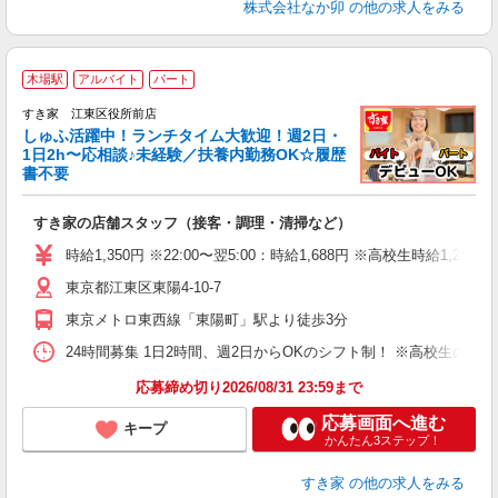
株式会社なか卯
の他の求人をみる
≪
木場駅
アルバイト
パート
すき家 江東区役所前店
しゅふ活躍中！ランチタイム大歓迎！週2日・
安
1日2h〜応相談♪未経験／扶養内勤務OK☆履歴
書不要
の
すき家の店舗スタッフ（接客・調理・清掃など）
履
タ
時給1,350円 ※22:00〜翌5:00：時給1,688円 ※高校生時給1,230
（
東京都江東区東陽4-10-7
夜
割
東京メトロ東西線「東陽町」駅より徒歩3分
24時間募集 1日2時間、週2日からOKのシフト制！ ※高校生のシ
応募締め切り2026/08/31 23:59まで
応募画面へ進む
キープ
かんたん3ステップ！
すき家
の他の求人をみる