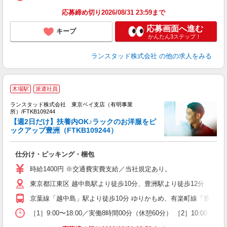
応募締め切り2026/08/31 23:59まで
応募画面へ進む
キープ
かんたん3ステップ！
ランスタッド株式会社
の他の求人をみる
木場駅
派遣社員
ランスタッド株式会社 東京ベイ支店（有明事業
型
所）/FTKB109244
【週2日だけ】扶養内OK♪ラックのお洋服をピ
業
ックアップ豊洲（FTKB109244）
＞
未
仕分け・ピッキング・梱包
～
ク
時給1400円 ※交通費実費支給／当社規定あり。
東京都江東区 越中島駅より徒歩10分、豊洲駅より徒歩12分
京葉線「越中島」駅より徒歩10分 ゆりかもめ、有楽町線「豊洲」駅
［1］9:00〜18:00／実働8時間00分（休憩60分） ［2］10