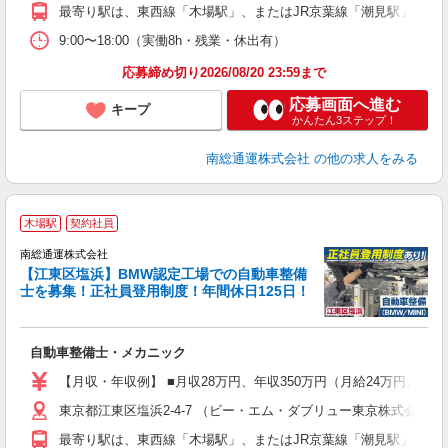
最寄り駅は、東西線「木場駅」、またはJR京葉線「潮見駅」、有
9:00〜18:00（実働8h・残業・休出有）
応募締め切り2026/08/20 23:59まで
応募画面へ進む
キープ
かんたん3ステップ！
南総通運株式会社
の他の求人をみる
木場駅
契約社員
で
南総通運株式会社
【江東区塩浜】BMW認定工場での自動車整備
士を募集！正社員登用制度！年間休日125日！
残
経
費
自動車整備士・メカニック
【月収・年収例】 ■月収28万円、年収350万円（月給24万円、残業25
東京都江東区塩浜2-4-7 （ビー・エム・ダブリュー東京株式会社
最寄り駅は、東西線「木場駅」、またはJR京葉線「潮見駅」、有