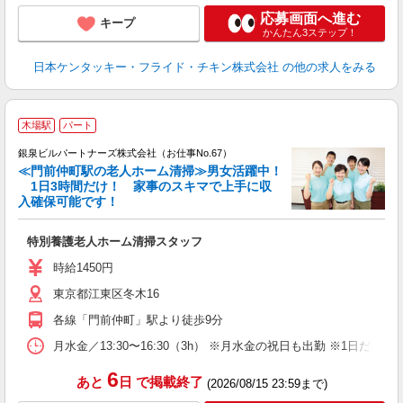
応募画面へ進む
キープ
かんたん3ステップ！
日本ケンタッキー・フライド・チキン株式会社
の他の求人をみる
木場駅
パート
銀泉ビルパートナーズ株式会社（お仕事No.67）
お
≪門前仲町駅の老人ホーム清掃≫男女活躍中！
1日3時間だけ！ 家事のスキマで上手に収
入確保可能です！
い
特別養護老人ホーム清掃スタッフ
未
ア
時給1450円
東京都江東区冬木16
り
各線「門前仲町」駅より徒歩9分
月水金／13:30〜16:30（3h） ※月水金の祝日も出勤 ※1日だけ
6
あと
日
で掲載終了
(2026/08/15 23:59まで)