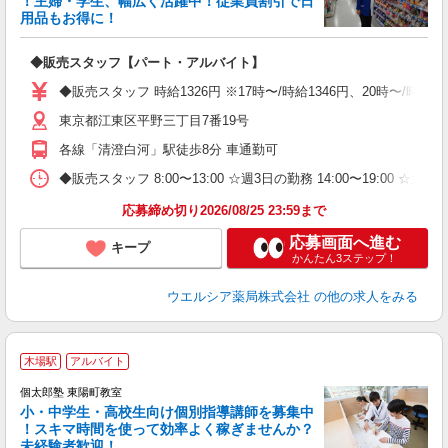
！主婦・学生、幅広く活躍中！従業員割引で日
用品もお得に！
プ
◆販売スタッフ【パート・アルバイト】
ボ
内
◆販売スタッフ 時給1326円 ※17時〜/時給1346円、20時〜/時
ク
東京都江東区平野三丁目7番19号
各線「清澄白河」駅徒歩8分 車通勤可
◆販売スタッフ 8:00〜13:00 ☆週3日の勤務 14:00〜19:00 
応募締め切り2026/08/25 23:59まで
応募画面へ進む
キープ
かんたん3ステップ！
ウエルシア薬局株式会社
の他の求人をみる
木場駅
アルバイト
来
中
個太郎塾 東陽町教室
小・中学生・高校生向け個別指導講師を募集中
！スキマ時間を使って効率よく稼ぎませんか？
未経験者歓迎！