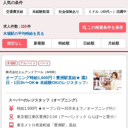
人気の条件
交通費支給
未経験歓迎
社会保険あり
ミドル（40代～）活躍中
求人件数 :
110
件
この検索条件を保存
木場駅の平均時給を見る
指定なし
新着順
時給順
日給順
月給順
＼
木場駅
アルバイト
パート
2
株式会社エムアンドアール［AH08］
オープニング時給1,600円！豊洲駅直結★ 週2
す
日・1日3h〜OK★ 未経験OKのレジスタッフ♪
入
リ
フ
スーパーのレジスタッフ（オープニング）
保
時給1,500円 ★オープン日〜10月末まで／オープニング時給1,600
東京都江東区豊洲2-1-14（アーバンドック ららぽーと豊洲内） 
東京メトロ有楽町線「豊洲駅」直結