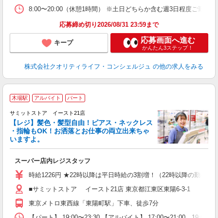
8:00〜20:00（休憩1時間） ※土日どちらか含む週3日程
応募締め切り2026/08/31 23:59まで
応募画面へ進む
キープ
かんたん3ステップ！
株式会社クオリティライフ・コンシェルジュ
の他の求人をみる
木場駅
アルバイト
パート
サミットストア イースト21店
【レジ】髪色・髪型自由！ピアス・ネックレス
・指輪もOK！お洒落とお仕事の両立出来ちゃ
いますよ。
頑
スーパー店内レジスタッフ
入
活
時給1226円 ★22時以降は平日時給の3割増！（22時以降の勤務が
（
■サミットストア イースト21店 東京都江東区東陽6-3-1
由
東京メトロ東西線「東陽町駅」下車、徒歩7分
【パート】 19:00〜23:30 【アルバイト】 17:00〜21:00、19:0