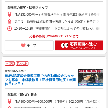
す
自転車の接客・販売スタッフ
女
月給231,000円〜＋各種資格手当＋賞与年2回 ※給与は経験年
ス
残
採用後、勤務地は通勤時間を考慮したうえで決定する予定です。 ※居
10:20〜19:20（実働8時間） ※店舗によって多少変動あり ※残
ブ
資
応募締め切り2026/08/31 23:59まで
応募画面へ進む
キープ
かんたん3ステップ！
木場駅
契約社員
南総通運株式会社
BMW認定鈑金塗装工場での自動車鈑金スタッ
フを募集！未経験歓迎！正社員登用制度！年間
休日125日！
5
自動車（BMW）鈑金
未
保
月給300,000円〜500,000円 《月収例》502,000円（月給42