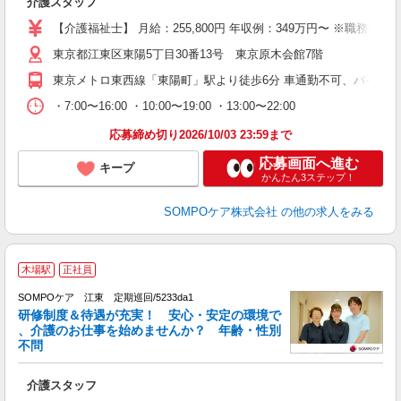
介護スタッフ
経
業
【介護福祉士】 月給：255,800円 年収例：349万円〜 ※
東京都江東区東陽5丁目30番13号 東京原木会館7階
東京メトロ東西線「東陽町」駅より徒歩6分 車通勤不可、バイク
・7:00〜16:00 ・10:00〜19:00 ・13:00〜22:00
応募締め切り2026/10/03 23:59まで
応募画面へ進む
キープ
かんたん3ステップ！
SOMPOケア株式会社
の他の求人をみる
【
木場駅
正社員
SOMPOケア 江東 定期巡回/5233da1
研修制度＆待遇が充実！ 安心・安定の環境で
、介護のお仕事を始めませんか？ 年齢・性別
不問
い
介護スタッフ
経