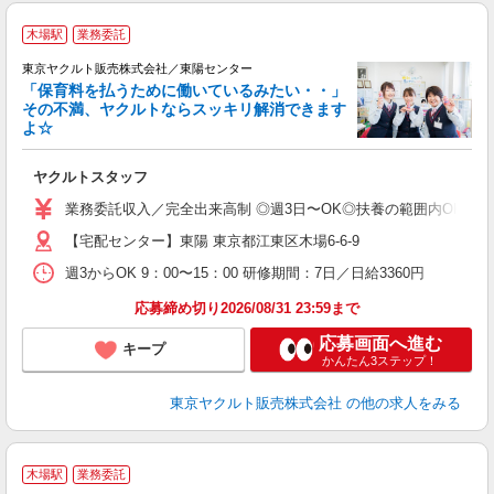
木場駅
業務委託
東京ヤクルト販売株式会社／東陽センター
「保育料を払うために働いているみたい・・」
その不満、ヤクルトならスッキリ解消できます
よ☆
し
未
ヤクルトスタッフ
ア
業
業務委託収入／完全出来高制 ◎週3日〜OK◎扶養の範囲内OK ◎扶養
登
【宅配センター】東陽 東京都江東区木場6-6-9
週3からOK 9：00〜15：00 研修期間：7日／日給3360円
応募締め切り2026/08/31 23:59まで
応募画面へ進む
キープ
かんたん3ステップ！
東京ヤクルト販売株式会社
の他の求人をみる
木場駅
業務委託