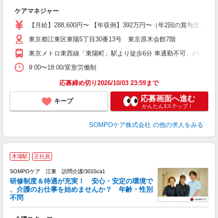
な
ケアマネジャー
経
ー
【月給】288,600円〜 【年収例】392万円〜（年2回の賞与含
東京都江東区東陽5丁目30番13号 東京原木会館7階
O
東京メトロ東西線「東陽町」駅より徒歩6分 車通勤不可、バイク
9:00〜18:00/変形労働制
応募締め切り2026/10/03 23:59まで
応募画面へ進む
キープ
かんたん3ステップ！
SOMPOケア株式会社
の他の求人をみる
木場駅
正社員
SOMPOケア 江東 訪問介護/3015ca1
研修制度＆待遇が充実！ 安心・安定の環境で
、介護のお仕事を始めませんか？ 年齢・性別
不問
い