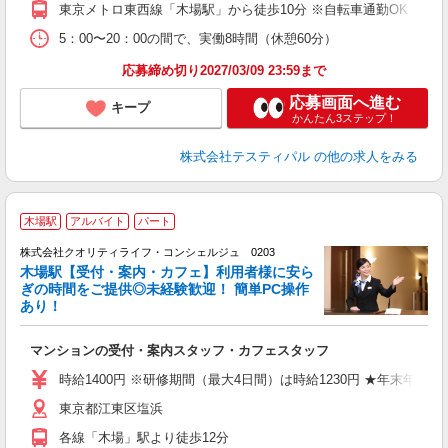
東京メトロ東西線「木場駅」から徒歩10分 ※自転車通勤OK ※
5：00〜20：00の間で、実働8時間（休憩60分）
応募締め切り2027/03/09 23:59まで
応募画面へ進む
キープ
かんたん3ステップ！
株式会社テスティパル
の他の求人をみる
木場駅
アルバイト
パート
株式会社クオリティライフ・コンシェルジュ 0203
木場駅【受付・案内・カフェ】利用者様に安ら
ぎの時間をご提供◎未経験歓迎！ 簡単PC操作
あり！
間
マンションの受付・案内スタッフ・カフェスタッフ
W
会
時給1400円 ※研修期間（最大4日間）は時給1230円 ★年末年始手
東京都江東区塩浜
各線「木場」駅より徒歩12分