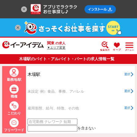
関東
の求人
▼エリア変更
木場駅のバイト・アルバイト・パートの求人情報一覧
木場駅
選択
勤務地/駅
未設定
例）食品、事務、アパレル
選択
職種
雇用形態、給与、特徴、その他
選択
こだわり
を含まない
フリーワード