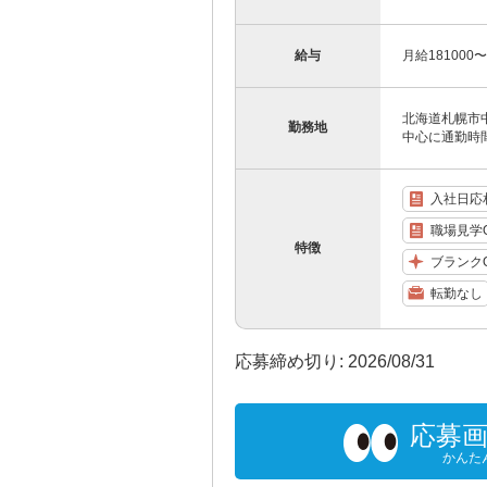
給与
月給181000
北海道札幌市
勤務地
中心に通勤時
入社日応
職場見学
特徴
ブランク
転勤なし
応募締め切り: 2026/08/31
応募
かんた