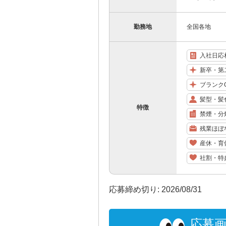
勤務地
全国各地
入社日応
新卒・第
ブランク
髪型・髪
特徴
禁煙・分
残業ほぼ
産休・育
社割・特
応募締め切り: 2026/08/31
応募