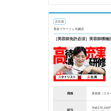
正社員
美容プラージュ 札幌店
［美容師免許必須］美容師積極
職種
美容師（スタ
月給270,16
給与