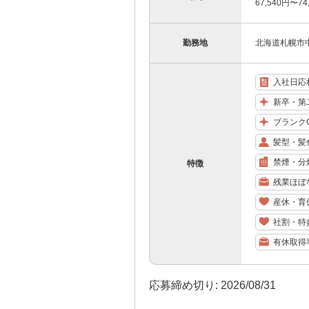
67,540円〜
勤務地
北海道札幌市中
入社日応
新卒・第
ブランク
髪型・髪
禁煙・分
特徴
残業ほぼ
産休・育
社割・特
有休取得
応募締め切り: 2026/08/31