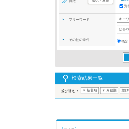
選択・変更
特徴
資
フリーワード
その他の条件
指定
この
検索結果一覧
▼ 新着順
▼ 月給順
並び
並び替え ：