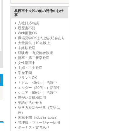
ープ'
札幌市中央区の他の特徴のお仕
事
入社日応相談
履歴書不要
Web面接OK
職場見学OKまたは説明会あり
大量募集（10名以上）
未経験歓迎
経験者・有資格者歓迎
新卒・第二新卒歓迎
女性活躍中
主婦・主夫歓迎
学歴不問
ブランクOK
ミドル（40代～）活躍中
エルダー（50代～）活躍中
シニア（60代～）活躍中
障がい者積極採用
英語が活かせる
語学力を活かせる（英語以
外）
国籍不問（jobs in japan）
管理職・マネージャー採用
ボーナス・賞与あり