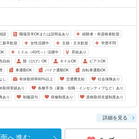
相談
職場見学OKまたは説明会あり
経験者・有資格者歓迎
二新卒歓迎
女性活躍中
主婦・主夫歓迎
学歴不問
OK
ミドル（40代～）活躍中
昇給あり
色自由
髭（ひげ）OK
ネイルOK
ピアスOK
煙
車通勤OK
バイク通勤OK
自転車通勤OK
なし
有休取得率80%以上
交通費支給
社会保険あり
休取得実績あり
各種手当（家族・役職・インセンティブなど）あり
典あり
制服貸与
研修制度あり
資格取得支援制度あり
詳細を見る
画面へ進む