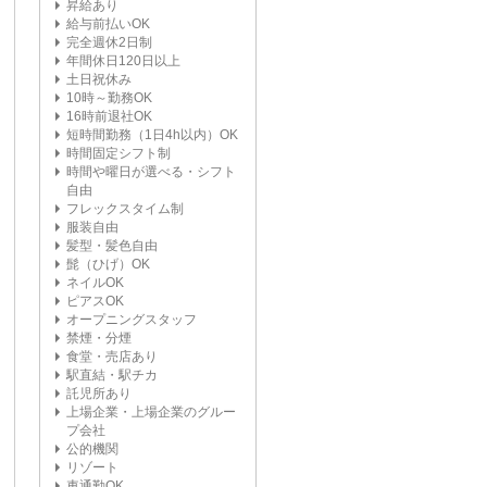
昇給あり
給与前払いOK
完全週休2日制
年間休日120日以上
土日祝休み
10時～勤務OK
16時前退社OK
短時間勤務（1日4h以内）OK
時間固定シフト制
時間や曜日が選べる・シフト
自由
フレックスタイム制
服装自由
髪型・髪色自由
髭（ひげ）OK
ネイルOK
ピアスOK
オープニングスタッフ
禁煙・分煙
食堂・売店あり
駅直結・駅チカ
託児所あり
上場企業・上場企業のグルー
プ会社
公的機関
リゾート
車通勤OK