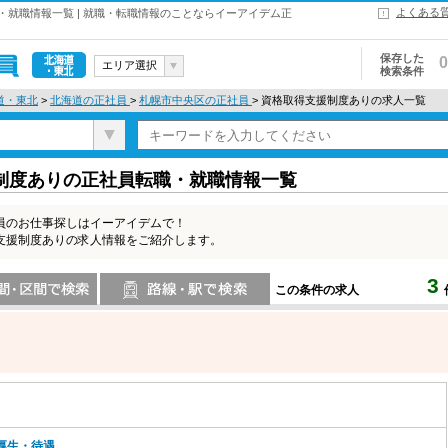
よくある
就職情報一覧 | 就職・転職情報のことならイーアイデム正
保存した
0
エリア選択
検索条件
北海道・東
道・東北
>
北海道の正社員
>
札幌市中央区の正社員
> 資格取得支援制度ありの求人一覧
北
制度ありの正社員転職・就職情報一覧
員のお仕事探しはイーアイデムで！
支援制度ありの求人情報をご紹介します。
3
この条件の求人
索
路線・駅・駅で検索
厚生・待遇