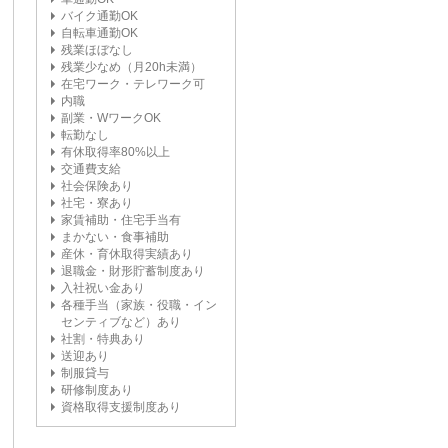
バイク通勤OK
自転車通勤OK
残業ほぼなし
残業少なめ（月20h未満）
在宅ワーク・テレワーク可
内職
副業・WワークOK
転勤なし
有休取得率80%以上
交通費支給
社会保険あり
社宅・寮あり
家賃補助・住宅手当有
まかない・食事補助
産休・育休取得実績あり
退職金・財形貯蓄制度あり
入社祝い金あり
各種手当（家族・役職・イン
センティブなど）あり
社割・特典あり
送迎あり
制服貸与
研修制度あり
資格取得支援制度あり