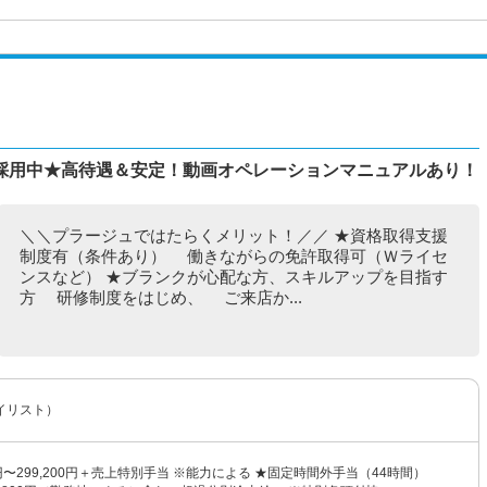
採用中★高待遇＆安定！動画オペレーションマニュアルあり！
＼＼プラージュではたらくメリット！／／ ★資格取得支援
制度有（条件あり） 働きながらの免許取得可（Ｗライセ
ンスなど） ★ブランクが心配な方、スキルアップを目指す
方 研修制度をはじめ、 ご来店か...
イリスト）
0円〜299,200円＋売上特別手当 ※能力による ★固定時間外手当（44時間）