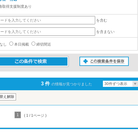
格取得支援制度あり
を含む
を含まない
なし
本日掲載
締切間近
この検索条件を保存
条件で検索
3 件
30件ずつ表示
の情報が見つかりました
替え解除
1
( 1 / 1ページ )