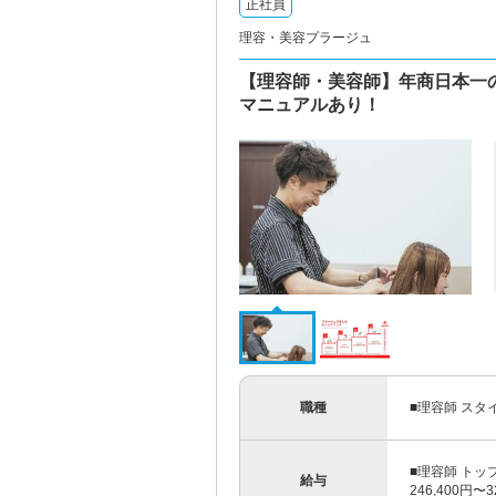
正社員
理容・美容プラージュ
【理容師・美容師】年商日本一
マニュアルあり！
職種
■理容師 スタ
■理容師 トッ
給与
246,400円〜