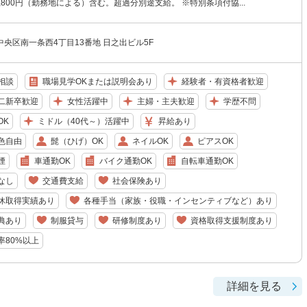
74,800円（勤務地による）含む。超過分別途支給。 ※特別条項付協...
央区南一条西4丁目13番地 日之出ビル5F
相談
職場見学OKまたは説明会あり
経験者・有資格者歓迎
二新卒歓迎
女性活躍中
主婦・主夫歓迎
学歴不問
OK
ミドル（40代～）活躍中
昇給あり
色自由
髭（ひげ）OK
ネイルOK
ピアスOK
煙
車通勤OK
バイク通勤OK
自転車通勤OK
なし
交通費支給
社会保険あり
休取得実績あり
各種手当（家族・役職・インセンティブなど）あり
典あり
制服貸与
研修制度あり
資格取得支援制度あり
率80%以上
詳細を見る