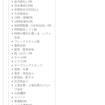
給与前払いOK
完全週休2日制
年間休日120日以上
土日祝休み
10時～勤務OK
16時前退社OK
短時間勤務（1日4h以内）OK
時間固定シフト制
時間や曜日が選べる・シフト
自由
フレックスタイム制
服装自由
髪型・髪色自由
髭（ひげ）OK
ネイルOK
ピアスOK
オープニングスタッフ
禁煙・分煙
食堂・売店あり
駅直結・駅チカ
託児所あり
上場企業・上場企業のグルー
プ会社
公的機関
リゾート
車通勤OK