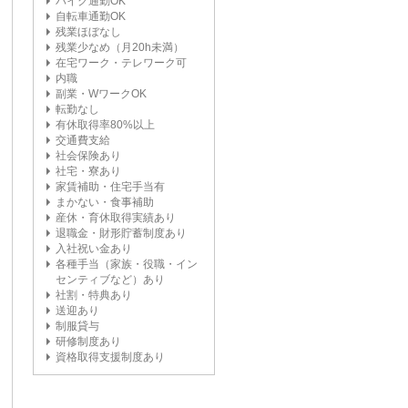
バイク通勤OK
自転車通勤OK
残業ほぼなし
残業少なめ（月20h未満）
在宅ワーク・テレワーク可
内職
副業・WワークOK
転勤なし
有休取得率80%以上
交通費支給
社会保険あり
社宅・寮あり
家賃補助・住宅手当有
まかない・食事補助
産休・育休取得実績あり
退職金・財形貯蓄制度あり
入社祝い金あり
各種手当（家族・役職・イン
センティブなど）あり
社割・特典あり
送迎あり
制服貸与
研修制度あり
資格取得支援制度あり