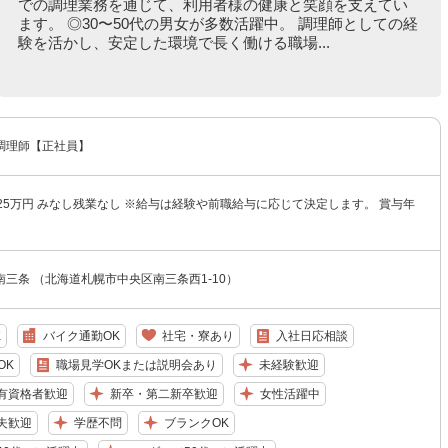
での調理業務を通じて、利用者様の健康と笑顔を支えてい
ます。 ◎30〜50代の男女が多数活躍中。 調理師としての経
験を活かし、安定した環境で長く働ける職場...
調理師【正社員】
25万円 みなし残業なし ※給与は経験や前職給与に応じて決定します。 賞与年
三条 （北海道札幌市中央区南三条西1-10）
K
バイク通勤OK
社宅・寮あり
入社日応相談
OK
職場見学OKまたは説明会あり
未経験歓迎
有資格者歓迎
新卒・第二新卒歓迎
女性活躍中
夫歓迎
学歴不問
ブランクOK