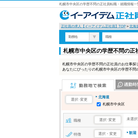
札幌市中央区の学歴不問の正社員転職・就職情報一覧
正社員の求人【イーアイデム正社員】TOP
>
北海
勤務地
職種
札幌市中央区の学歴不問の正
札幌市中央区の学歴不問の正社員のお仕事探
あなたにぴったりの札幌市中央区の学歴不問
勤務地で検索
通勤時間で検
北海道
選択･変更
札幌市中央区
未選択
選択･変更
職種
歓迎
選択・変更
特徴