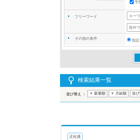
学
フリーワード
その他の条件
指定
この
検索結果一覧
▼ 新着順
▼ 月給順
並び
並び替え ：
正社員