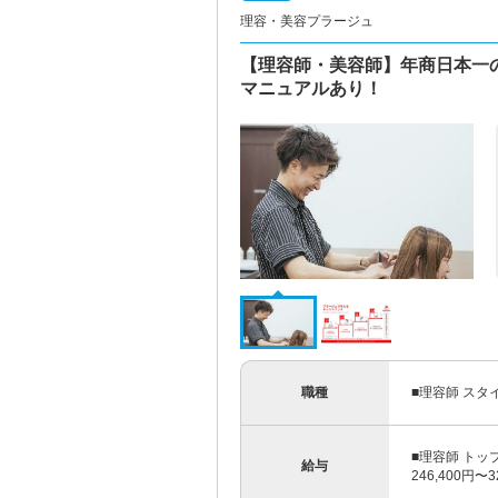
理容・美容プラージュ
【理容師・美容師】年商日本一
マニュアルあり！
職種
■理容師 スタ
■理容師 トッ
給与
246,400円〜