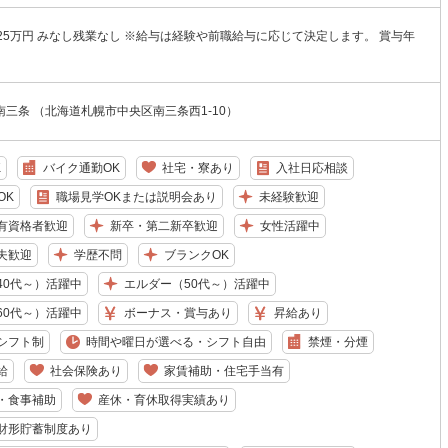
25万円 みなし残業なし ※給与は経験や前職給与に応じて決定します。 賞与年
三条 （北海道札幌市中央区南三条西1-10）
K
バイク通勤OK
社宅・寮あり
入社日応相談
OK
職場見学OKまたは説明会あり
未経験歓迎
有資格者歓迎
新卒・第二新卒歓迎
女性活躍中
夫歓迎
学歴不問
ブランクOK
40代～）活躍中
エルダー（50代～）活躍中
60代～）活躍中
ボーナス・賞与あり
昇給あり
シフト制
時間や曜日が選べる・シフト自由
禁煙・分煙
給
社会保険あり
家賃補助・住宅手当有
・食事補助
産休・育休取得実績あり
財形貯蓄制度あり