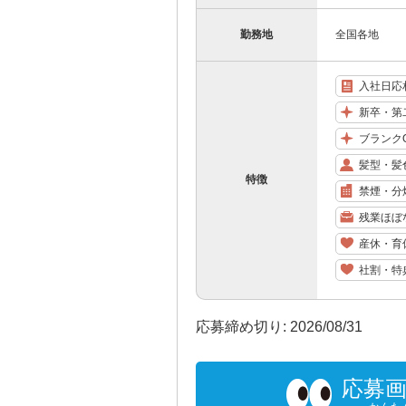
勤務地
全国各地
入社日応
新卒・第
ブランク
髪型・髪
特徴
禁煙・分
残業ほぼ
産休・育
社割・特
応募締め切り: 2026/08/31
応募