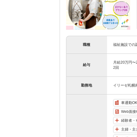
職種
福祉施設での
月給20万円〜
給与
2回
勤務地
イリーゼ札幌南
車通勤O
Web面接
経験者・
主婦・主