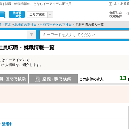
よくある
 | 就職・転職情報のことならイーアイデム正社員
保存した
0
エリア選択
検索条件
北海道・東
道・東北
>
北海道の正社員
>
札幌市中央区の正社員
> 学歴不問の求人一覧
北
社員転職・就職情報一覧
しはイーアイデムで！
の求人情報をご紹介します。
13
この条件の求人
索
路線・駅・駅で検索
・活躍中