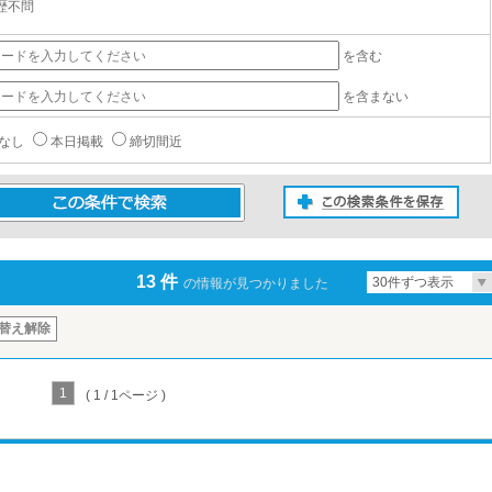
歴不問
を含む
を含まない
なし
本日掲載
締切間近
この検索条件を保存
条件で検索
13 件
30件ずつ表示
の情報が見つかりました
替え解除
1
( 1 / 1ページ )