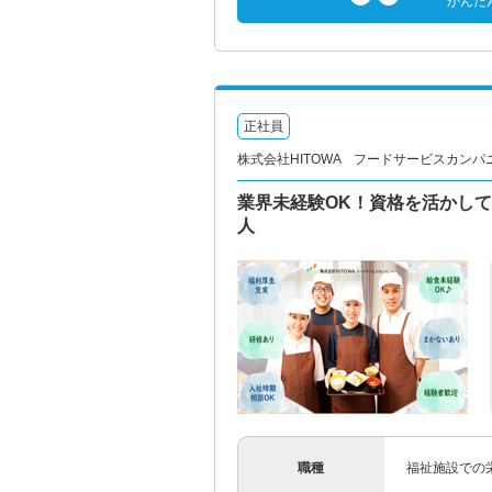
かんた
正社員
株式会社HITOWA フードサービスカンパ
業界未経験OK！資格を活かして
人
職種
福祉施設での