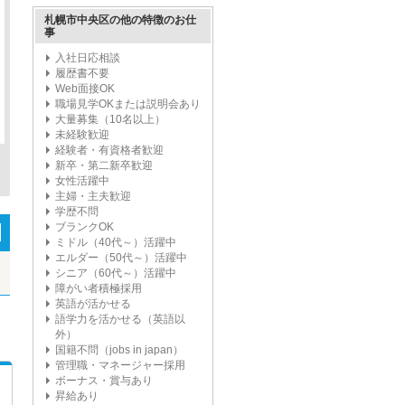
札幌市中央区の他の特徴のお仕
事
入社日応相談
履歴書不要
Web面接OK
職場見学OKまたは説明会あり
大量募集（10名以上）
未経験歓迎
経験者・有資格者歓迎
新卒・第二新卒歓迎
女性活躍中
主婦・主夫歓迎
学歴不問
ブランクOK
ミドル（40代～）活躍中
エルダー（50代～）活躍中
シニア（60代～）活躍中
障がい者積極採用
英語が活かせる
語学力を活かせる（英語以
外）
国籍不問（jobs in japan）
管理職・マネージャー採用
ボーナス・賞与あり
昇給あり