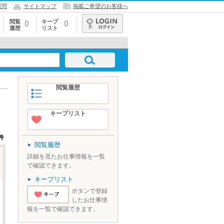
質問
サイトマップ
掲載ご希望のお客様へ
閲覧
キープ
0
0
履歴
リスト
ログイン
閲覧履歴
キープリスト
件
閲覧履歴
詳細を見たお仕事情報を一覧
で確認できます。
キープリスト
ボタンで登録
したお仕事情
'とりあえずキ
報を一覧で確認できます。
ープ'