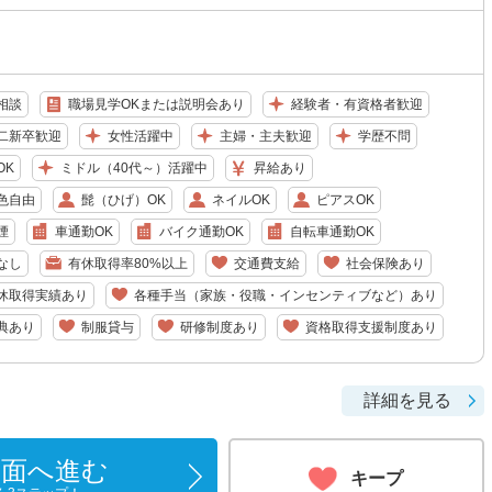
相談
職場見学OKまたは説明会あり
経験者・有資格者歓迎
二新卒歓迎
女性活躍中
主婦・主夫歓迎
学歴不問
OK
ミドル（40代～）活躍中
昇給あり
色自由
髭（ひげ）OK
ネイルOK
ピアスOK
煙
車通勤OK
バイク通勤OK
自転車通勤OK
なし
有休取得率80%以上
交通費支給
社会保険あり
休取得実績あり
各種手当（家族・役職・インセンティブなど）あり
典あり
制服貸与
研修制度あり
資格取得支援制度あり
詳細を見る
画面へ進む
キープ