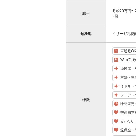
月給20万円〜
給与
2回
勤務地
イリーゼ札幌南
車通勤O
Web面接
経験者・
主婦・主
ミドル（
シニア（
特徴
時間固定
交通費支
まかない
退職金・