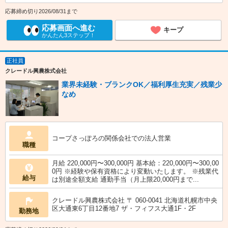
応募締め切り2026/08/31まで
応募画面へ進む
キープ
かんたん3ステップ！
正社員
クレードル興農株式会社
業界未経験・ブランクOK／福利厚生充実／残業少
なめ
コープさっぽろの関係会社での法人営業
職種
月給 220,000円〜300,000円 基本給：220,000円〜300,00
0円 ※経験や保有資格により変動いたします。 ※残業代
給与
は別途全額支給 通勤手当（月上限20,000円まで...
クレードル興農株式会社 〒 060-0041 北海道札幌市中央
区大通東6丁目12番地7 ザ・フィフス大通1F・2F
勤務地