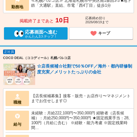
≪札幌パルコ店≫ 北海道札幌市中央区南1条西3-3 ■地下
鉄「大通駅」直結、市電「西4丁目」徒歩1分
勤務地
応募締め切り
10日
掲載終了まであと
2026/08/19まで
応募画面へ進む
キープ
かんたん3ステップ！
正社員
COCO DEAL（ココディール）札幌パルコ店
☆店長候補☆社割で50％OFF／海外・都内研修制
度充実／メリットたっぷりの会社
【店長候補募集】接客・販売・お店作り〜マネジメント
までお任せします◎
職種
未経験：月給222,100円〜350,000円 経験者（店長候
補）：月給250,000円〜350,000円 ★固定残業手当：28,
100円（月給に含む） ※経験・能力考慮 ※固定残業時
給与
間...