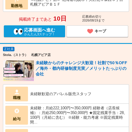
札幌アピアＢ１Ｆ
勤務地
応募締め切り
10日
掲載終了まであと
2026/08/19まで
応募画面へ進む
キープ
かんたん3ステップ！
正社員
Stola.（ストラ） 札幌アピア店
未経験からのチャレンジ大歓迎！社割で50％OFF
／海外・都内研修制度充実／メリットたっぷりの
会社
未経験歓迎のアパレル販売スタッフ
職種
未経験：月給222,100円〜350,000円 経験者（店長候
補）：月給250,000円〜350,000円 ★固定残業手当：28,
100円（月給に含む） ※経験・能力考慮 ※固定残業時
給与
間...