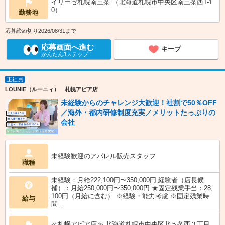
イリーゼ札幌南三条 （北海道札幌市中央区南三条西1-1
0）
勤務地
応募締め切り2026/08/31まで
応募画面へ進む
キープ
かんたん3ステップ！
正社員
LOUNIE（ルーニィ） 札幌アピア店
未経験からのチャレンジ大歓迎！社割で50％OFF
／海外・都内研修制度充実／メリットたっぷりの
会社
未経験歓迎のアパレル販売スタッフ
職種
未経験：月給222,100円〜350,000円 経験者（店長候
補）：月給250,000円〜350,000円 ★固定残業手当：28,
100円（月給に含む） ※経験・能力考慮 ※固定残業時
給与
間...
≪札幌アピア店≫ 北海道札幌市中央区北５条西３丁目