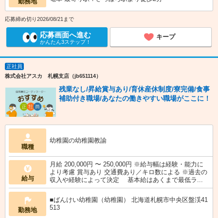
勤務地
応募締め切り2026/08/21まで
応募画面へ進む
キープ
かんたん3ステップ！
正社員
株式会社アスカ 札幌支店（jb651114）
残業なし/昇給賞与あり/育休産休制度/寮完備/食事
補助付き職場/あなたの働きやすい職場がここに！
幼稚園の幼稚園教諭
職種
月給 200,000円 〜 250,000円 ※給与幅は経験・能力に
より考慮 賞与あり 交通費あり／キロ数による ※過去の
給与
収入や経験によって決定 基本給はあくまで最低ラ...
■ばんけい幼稚園（幼稚園） 北海道札幌市中央区盤渓41
513
勤務地