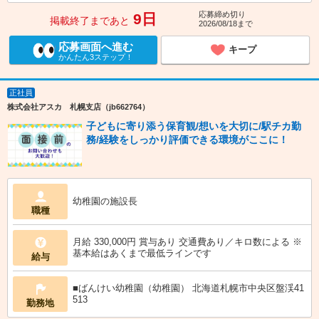
応募締め切り
9日
掲載終了まであと
2026/08/18まで
応募画面へ進む
キープ
かんたん3ステップ！
正社員
株式会社アスカ 札幌支店（jb662764）
子どもに寄り添う保育観/想いを大切に/駅チカ勤
務/経験をしっかり評価できる環境がここに！
幼稚園の施設長
職種
月給 330,000円 賞与あり 交通費あり／キロ数による ※
基本給はあくまで最低ラインです
給与
■ばんけい幼稚園（幼稚園） 北海道札幌市中央区盤渓41
513
勤務地