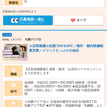
0）
勤務地
応募締め切り2026/08/31まで
応募画面へ進む
キープ
かんたん3ステップ！
正社員
Stola.（ストラ） 札幌アピア店
☆店長候補☆社割で50％OFF／海外・都内研修制
度充実／メリットたっぷりの会社
【店長候補募集】接客・販売・お店作り〜マネジメント
までお任せします
職種
未経験：月給222,100円〜350,000円 経験者（店長候
補）：月給250,000円〜350,000円 ★固定残業手当：28,
100円（月給に含む） ※経験・能力考慮 ※固定残業時
給与
間...
≪札幌アピア店≫ 北海道札幌市中央区北5条西3丁目
札幌アピアB1F ■JR千歳線・JR函館本線「札幌駅」より