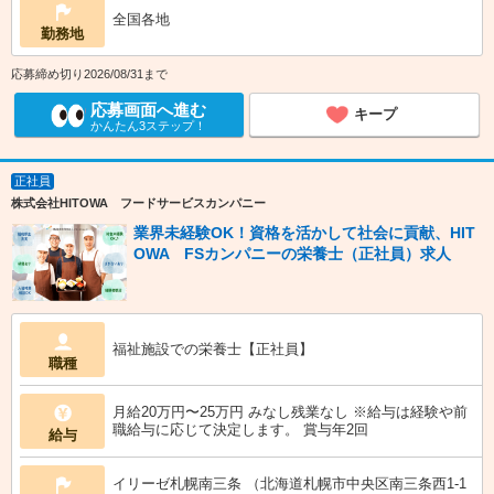
全国各地
勤務地
応募締め切り2026/08/31まで
応募画面へ進む
キープ
かんたん3ステップ！
正社員
株式会社HITOWA フードサービスカンパニー
業界未経験OK！資格を活かして社会に貢献、HIT
OWA FSカンパニーの栄養士（正社員）求人
福祉施設での栄養士【正社員】
職種
月給20万円〜25万円 みなし残業なし ※給与は経験や前
職給与に応じて決定します。 賞与年2回
給与
イリーゼ札幌南三条 （北海道札幌市中央区南三条西1-1