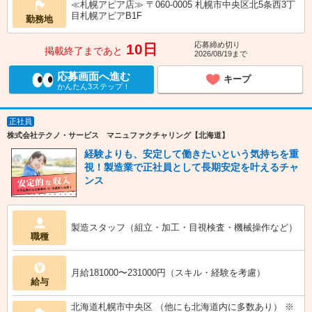
≪札幌アピア店≫ 〒060-0005 札幌市中央区北5条西3丁
目札幌アピアB1F
勤務地
応募締め切り
10日
掲載終了まであと
2026/08/19まで
応募画面へ進む
キープ
かんたん3ステップ！
正社員
株式会社テクノ・サービス マニュファクチャリング【北海道】
経験よりも、安定して働きたいという気持ちを重
視！製造業で正社員として長期安定を叶えるチャ
ンス
製造スタッフ（組立・加工・目視検査・機械操作など）
職種
月給181000〜231000円（スキル・経験を考慮）
給与
北海道札幌市中央区 （他にも北海道内に多数あり） ※