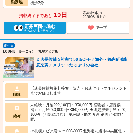
勤務地
徒歩2分
応募締め切り
10日
掲載終了まであと
2026/08/19まで
応募画面へ進む
キープ
かんたん3ステップ！
正社員
LOUNIE（ルーニィ） 札幌アピア店
☆店長候補☆社割で50％OFF／海外・都内研修制
度充実／メリットたっぷりの会社
【店長候補募集】接客・販売・お店作り〜マネジメント
までお任せします
職種
未経験：月給222,100円〜350,000円 経験者（店長候
補）：月給250,000円〜350,000円 ★固定残業手当：28,
100円（月給に含む） ※経験・能力考慮 ※固定残業時
給与
間...
≪札幌アピア店≫ 〒060-0005 北海道札幌市中央区北５