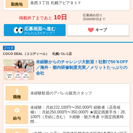
条西３丁目 札幌アピアＢ１Ｆ
勤務地
応募締め切り
10日
掲載終了まであと
2026/08/19まで
応募画面へ進む
キープ
かんたん3ステップ！
正社員
COCO DEAL（ココディール） 札幌パルコ店
未経験からのチャレンジ大歓迎！社割で50％OFF
／海外・都内研修制度充実／メリットたっぷりの
会社
未経験歓迎のアパレル販売スタッフ
職種
未経験：月給222,100円〜350,000円 経験者（店長候
補）：月給250,000円〜350,000円 ★固定残業手当：28,
100円（月給に含む） ※経験・能力考慮 ※固定残業時
給与
間...