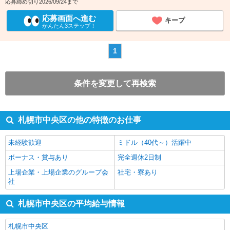
応募締め切り2026/09/24まで
応募画面へ進む
キープ
かんたん3ステップ！
1
条件を変更して再検索
札幌市中央区の他の特徴のお仕事
未経験歓迎
ミドル（40代～）活躍中
ボーナス・賞与あり
完全週休2日制
上場企業・上場企業のグループ会
社宅・寮あり
社
札幌市中央区の平均給与情報
札幌市中央区