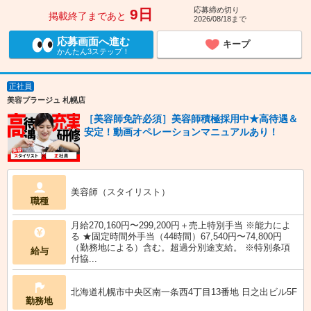
応募締め切り
9日
掲載終了まであと
2026/08/18まで
応募画面へ進む
キープ
かんたん3ステップ！
正社員
美容プラージュ 札幌店
［美容師免許必須］美容師積極採用中★高待遇＆
安定！動画オペレーションマニュアルあり！
美容師（スタイリスト）
職種
月給270,160円〜299,200円＋売上特別手当 ※能力によ
る ★固定時間外手当（44時間）67,540円〜74,800円
（勤務地による）含む。超過分別途支給。 ※特別条項
給与
付協...
北海道札幌市中央区南一条西4丁目13番地 日之出ビル5F
勤務地