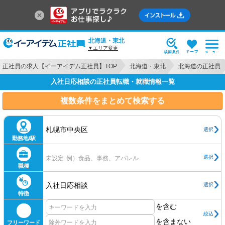
北海道・東北
▼エリア変更
正社員の求人【イーアイデム正社員】TOP
北海道・東北
北海道の正社員
入社日応相談の正社員転職・就職情報一覧
複数条件をまとめて検索する
札幌市中央区
選択
勤務地/駅
選択
未設定
例）食品、事務、アパレル
職種
入社日応相談
選択
特徴
を含む
絞込
を含まない
フリーワード