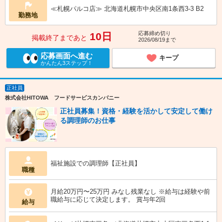
≪札幌パルコ店≫ 北海道札幌市中央区南1条西3-3 B2
勤務地
応募締め切り
10日
掲載終了まであと
2026/08/19まで
応募画面へ進む
キープ
かんたん3ステップ！
正社員
株式会社HITOWA フードサービスカンパニー
正社員募集！資格・経験を活かして安定して働け
る調理師のお仕事
福祉施設での調理師【正社員】
職種
月給20万円〜25万円 みなし残業なし ※給与は経験や前
職給与に応じて決定します。 賞与年2回
給与