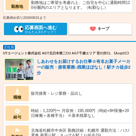
勤務地はご希望を考慮の上、ご自宅を中心に通勤時間12
勤務地
0分圏内のエリアとなります。（転勤なし）
応募締め切り2026/08/31まで
応募画面へ進む
キープ
かんたん3ステップ！
正社員
UTエージェント株式会社 AGT北日本第二CU AGT千歳エリア 宮の沢CL 《Acqt1C》
しあわせをお届けするお仕事☆有名お菓子メーカ
ーの販売・接客業務♪残業ほぼなし！駅チカ徒歩2
分
販売接客・レジ業務・品出し
職種
時給：1,220円〜 月収例：195,000円（時給×8H実働×20
日稼働＋各種手当） ※基本残業なし
給与
北海道札幌市中央区 勤務詳細：札幌市 通勤方法：バス/
電車 最寄り駅：さっぽろ駅より徒歩2分