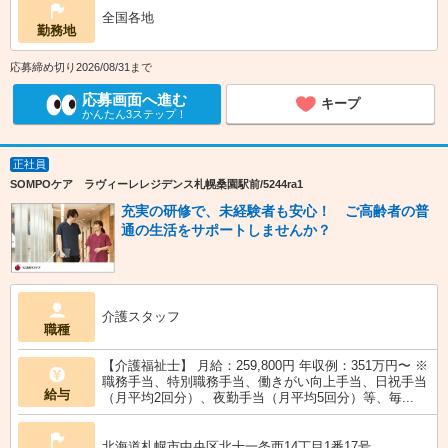
全国各地
勤務地
応募締め切り2026/08/31まで
応募画面へ進む
キープ
かんたん3ステップ！
正社員
SOMPOケア ラヴィーレレジデンス札幌桑園駅前/5244ra1
充実の研修で、未経験者も安心！ ご高齢者の普
通の生活をサポートしませんか？
介護スタッフ
職種
【介護福祉士】 月給：259,800円 年収例：351万円〜 ※
職務手当、特別職務手当、働きがい向上手当、日祝手当
給与
（月平均2回分）、夜勤手当（月平均5回分）等、毎...
北海道札幌市中央区北十一条西14丁目1番17号