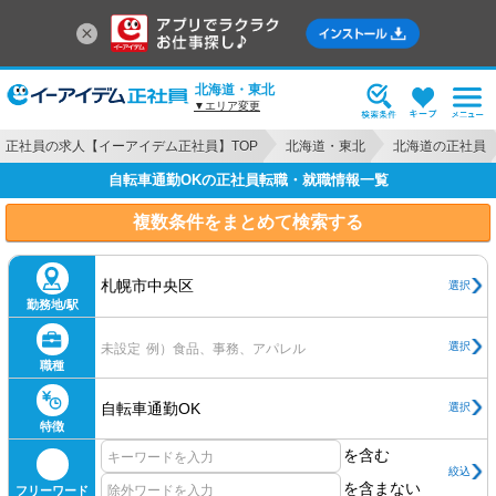
北海道・東北
▼エリア変更
正社員の求人【イーアイデム正社員】TOP
北海道・東北
北海道の正社員
自転車通勤OKの正社員転職・就職情報一覧
複数条件をまとめて検索する
札幌市中央区
選択
勤務地/駅
選択
未設定
例）食品、事務、アパレル
職種
自転車通勤OK
選択
特徴
を含む
絞込
を含まない
フリーワード