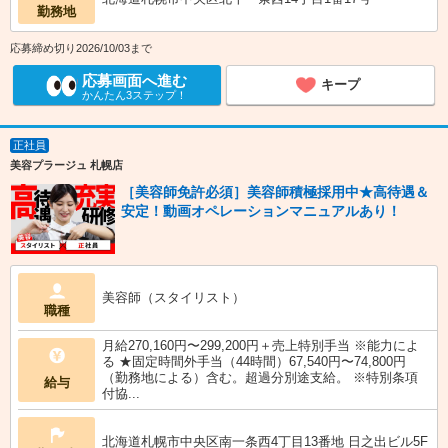
勤務地
応募締め切り2026/10/03まで
応募画面へ進む
キープ
かんたん3ステップ！
正社員
美容プラージュ 札幌店
［美容師免許必須］美容師積極採用中★高待遇＆
安定！動画オペレーションマニュアルあり！
美容師（スタイリスト）
職種
月給270,160円〜299,200円＋売上特別手当 ※能力によ
る ★固定時間外手当（44時間）67,540円〜74,800円
（勤務地による）含む。超過分別途支給。 ※特別条項
給与
付協...
北海道札幌市中央区南一条西4丁目13番地 日之出ビル5F