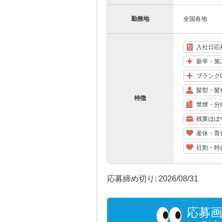
勤務地
全国各地
入社日応
新卒・第
ブランク
髪型・髪
特徴
禁煙・分
残業ほぼ
産休・育
社割・特
応募締め切り: 2026/08/31
応募