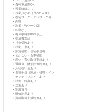
バイク通勤OK
自転車通勤OK
残業ほぼなし
残業少なめ（月20h未満）
在宅ワーク・テレワーク可
内職
副業・WワークOK
転勤なし
有休取得率80%以上
交通費支給
社会保険あり
社宅・寮あり
家賃補助・住宅手当有
まかない・食事補助
産休・育休取得実績あり
退職金・財形貯蓄制度あり
入社祝い金あり
各種手当（家族・役職・イン
センティブなど）あり
社割・特典あり
送迎あり
制服貸与
研修制度あり
資格取得支援制度あり