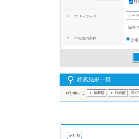
研
フリーワード
その他の条件
指定
この
検索結果一覧
▼ 新着順
▼ 月給順
並び
並び替え ：
正社員