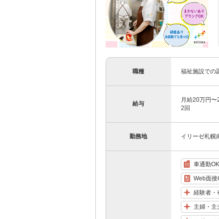
職種
福祉施設での
月給20万円〜
給与
2回
勤務地
イリーゼ札幌南
車通勤O
Web面接
経験者・
主婦・主