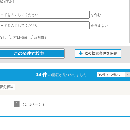
修制度あり
を含む
を含まない
なし
本日掲載
締切間近
この検索条件を保存
条件で検索
18 件
30件ずつ表示
の情報が見つかりました
替え解除
1
( 1 / 1ページ )