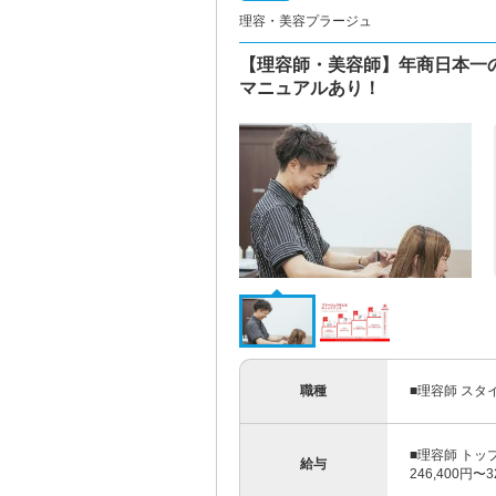
理容・美容プラージュ
【理容師・美容師】年商日本一
マニュアルあり！
職種
■理容師 スタ
■理容師 トッ
給与
246,400円〜