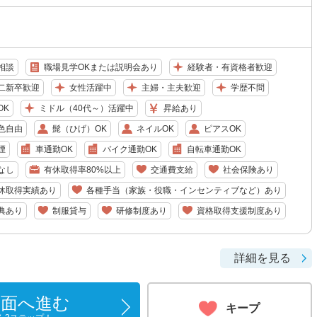
相談
職場見学OKまたは説明会あり
経験者・有資格者歓迎
二新卒歓迎
女性活躍中
主婦・主夫歓迎
学歴不問
OK
ミドル（40代～）活躍中
昇給あり
色自由
髭（ひげ）OK
ネイルOK
ピアスOK
煙
車通勤OK
バイク通勤OK
自転車通勤OK
なし
有休取得率80%以上
交通費支給
社会保険あり
休取得実績あり
各種手当（家族・役職・インセンティブなど）あり
典あり
制服貸与
研修制度あり
資格取得支援制度あり
詳細を見る
画面へ進む
キープ