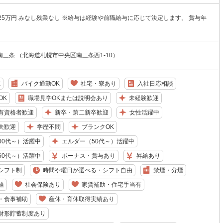
25万円 みなし残業なし ※給与は経験や前職給与に応じて決定します。 賞与年
三条 （北海道札幌市中央区南三条西1-10）
K
バイク通勤OK
社宅・寮あり
入社日応相談
OK
職場見学OKまたは説明会あり
未経験歓迎
有資格者歓迎
新卒・第二新卒歓迎
女性活躍中
夫歓迎
学歴不問
ブランクOK
40代～）活躍中
エルダー（50代～）活躍中
60代～）活躍中
ボーナス・賞与あり
昇給あり
シフト制
時間や曜日が選べる・シフト自由
禁煙・分煙
給
社会保険あり
家賃補助・住宅手当有
・食事補助
産休・育休取得実績あり
財形貯蓄制度あり