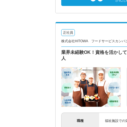
かんた
正社員
株式会社HITOWA フードサービスカンパ
業界未経験OK！資格を活かして
人
職種
福祉施設での