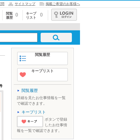
質問
サイトマップ
掲載ご希望のお客様へ
閲覧
キープ
0
0
履歴
リスト
ログイン
閲覧履歴
キープリスト
件
閲覧履歴
詳細を見たお仕事情報を一覧
で確認できます。
キープリスト
ボタンで登録
したお仕事情
'とりあえずキ
報を一覧で確認できます。
ープ'