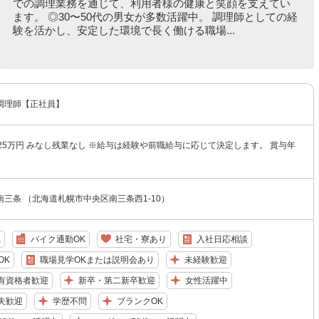
での調理業務を通じて、利用者様の健康と笑顔を支えてい
ます。 ◎30〜50代の男女が多数活躍中。 調理師としての経
験を活かし、安定した環境で長く働ける職場...
調理師【正社員】
25万円 みなし残業なし ※給与は経験や前職給与に応じて決定します。 賞与年
三条 （北海道札幌市中央区南三条西1-10）
K
バイク通勤OK
社宅・寮あり
入社日応相談
OK
職場見学OKまたは説明会あり
未経験歓迎
有資格者歓迎
新卒・第二新卒歓迎
女性活躍中
夫歓迎
学歴不問
ブランクOK