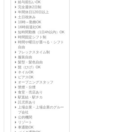
給与前払いOK
完全週休2日制
年間休日120日以上
土日祝休み
10時～勤務OK
16時前退社OK
短時間勤務（1日4h以内）OK
時間固定シフト制
時間や曜日が選べる・シフト
自由
フレックスタイム制
服装自由
髪型・髪色自由
髭（ひげ）OK
ネイルOK
ピアスOK
オープニングスタッフ
禁煙・分煙
食堂・売店あり
駅直結・駅チカ
託児所あり
上場企業・上場企業のグルー
プ会社
公的機関
リゾート
車通勤OK