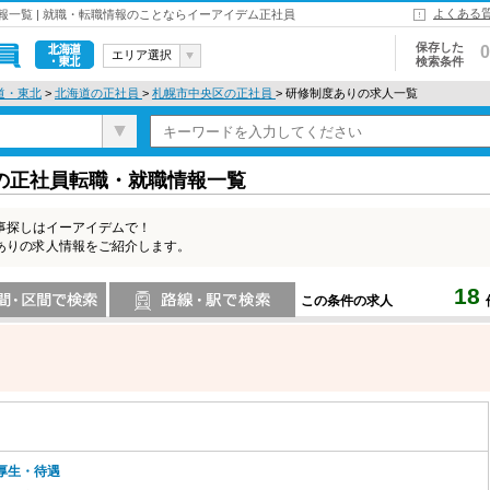
よくある
一覧 | 就職・転職情報のことならイーアイデム正社員
保存した
0
エリア選択
検索条件
北海道・東
道・東北
>
北海道の正社員
>
札幌市中央区の正社員
> 研修制度ありの求人一覧
北
の正社員転職・就職情報一覧
事探しはイーアイデムで！
ありの求人情報をご紹介します。
18
この条件の求人
索
路線・駅・駅で検索
厚生・待遇