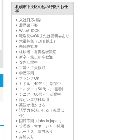
札幌市中央区の他の特徴のお仕
事
入社日応相談
履歴書不要
Web面接OK
職場見学OKまたは説明会あり
大量募集（10名以上）
未経験歓迎
経験者・有資格者歓迎
新卒・第二新卒歓迎
女性活躍中
主婦・主夫歓迎
学歴不問
ブランクOK
ミドル（40代～）活躍中
エルダー（50代～）活躍中
シニア（60代～）活躍中
障がい者積極採用
英語が活かせる
語学力を活かせる（英語以
外）
国籍不問（jobs in japan）
管理職・マネージャー採用
ボーナス・賞与あり
昇給あり