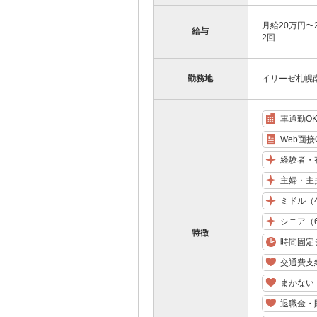
月給20万円〜
給与
2回
勤務地
イリーゼ札幌南
車通勤O
Web面接
経験者・
主婦・主
ミドル（
シニア（
特徴
時間固定
交通費支
まかない
退職金・