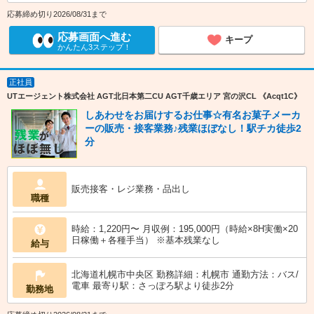
応募締め切り2026/08/31まで
応募画面へ進む
キープ
かんたん3ステップ！
正社員
UTエージェント株式会社 AGT北日本第二CU AGT千歳エリア 宮の沢CL 《Acqt1C》
しあわせをお届けするお仕事☆有名お菓子メーカ
ーの販売・接客業務♪残業ほぼなし！駅チカ徒歩2
分
販売接客・レジ業務・品出し
職種
時給：1,220円〜 月収例：195,000円（時給×8H実働×20
日稼働＋各種手当） ※基本残業なし
給与
北海道札幌市中央区 勤務詳細：札幌市 通勤方法：バス/
電車 最寄り駅：さっぽろ駅より徒歩2分
勤務地