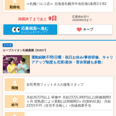
≪札幌パルコ店≫ 北海道札幌市中央区南1条西3-3 B2
勤務地
応募締め切り
9日
掲載終了まであと
2026/08/19まで
応募画面へ進む
キープ
かんたん3ステップ！
正社員
カーブスイオン札幌桑園【91657】
運動経験不問/日曜・祝日お休み/事前研修、キャリ
アアップ制度も充実/産休・育休実績も多数♪
女性専用フィットネスの接客スタッフ
職種
月給26万円以上 研修中 月給23万5,000円以上(研修期間3
ヶ月 習熟度により変動) 試用期間3ヶ月(契約社員)：月給
給与
23万5千円（住宅手当無し）+別途残業手当