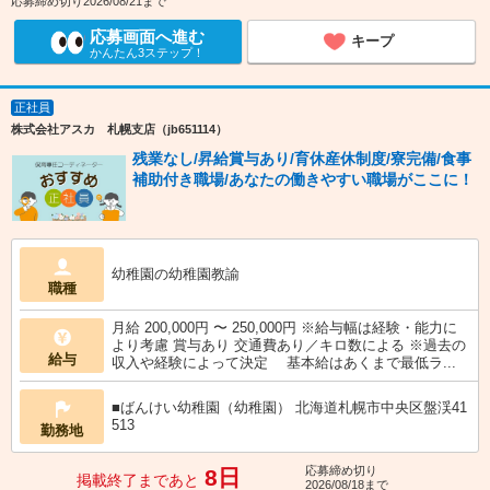
応募締め切り2026/08/21まで
応募画面へ進む
キープ
かんたん3ステップ！
正社員
株式会社アスカ 札幌支店（jb651114）
残業なし/昇給賞与あり/育休産休制度/寮完備/食事
補助付き職場/あなたの働きやすい職場がここに！
幼稚園の幼稚園教諭
職種
月給 200,000円 〜 250,000円 ※給与幅は経験・能力に
より考慮 賞与あり 交通費あり／キロ数による ※過去の
給与
収入や経験によって決定 基本給はあくまで最低ラ...
■ばんけい幼稚園（幼稚園） 北海道札幌市中央区盤渓41
513
勤務地
応募締め切り
8日
掲載終了まであと
2026/08/18まで