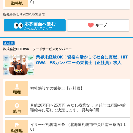
0）
勤務地
応募締め切り2026/08/31まで
応募画面へ進む
キープ
かんたん3ステップ！
正社員
株式会社HITOWA フードサービスカンパニー
業界未経験OK！資格を活かして社会に貢献、HIT
OWA FSカンパニーの栄養士（正社員）求人
福祉施設での栄養士【正社員】
職種
月給20万円〜25万円 みなし残業なし ※給与は経験や前
職給与に応じて決定します。 賞与年2回
給与
イリーゼ札幌南三条 （北海道札幌市中央区南三条西1-1
0）
勤務地