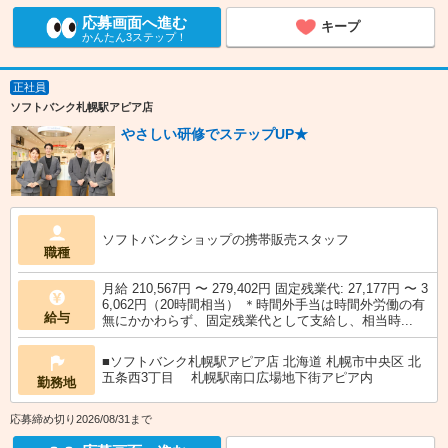
応募画面へ進む
キープ
かんたん3ステップ！
正社員
ソフトバンク札幌駅アピア店
やさしい研修でステップUP★
ソフトバンクショップの携帯販売スタッフ
職種
月給 210,567円 〜 279,402円 固定残業代: 27,177円 〜 3
6,062円（20時間相当） ＊時間外手当は時間外労働の有
給与
無にかかわらず、固定残業代として支給し、相当時...
■ソフトバンク札幌駅アピア店 北海道 札幌市中央区 北
五条西3丁目 札幌駅南口広場地下街アピア内
勤務地
応募締め切り2026/08/31まで