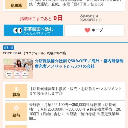
鉄「大通駅」直結、市電「西4丁目」徒歩1分
勤務地
応募締め切り
9日
掲載終了まであと
2026/08/19まで
応募画面へ進む
キープ
かんたん3ステップ！
正社員
COCO DEAL（ココディール）札幌パルコ店
☆店長候補☆社割で50％OFF／海外・都内研修制
度充実／メリットたっぷりの会社
【店長候補募集】接客・販売・お店作り〜マネジメント
までお任せします◎
職種
未経験：月給222,100円〜350,000円 経験者（店長候
補）：月給250,000円〜350,000円 ★固定残業手当：28,
100円（月給に含む） ※経験・能力考慮 ※固定残業時
給与
間...