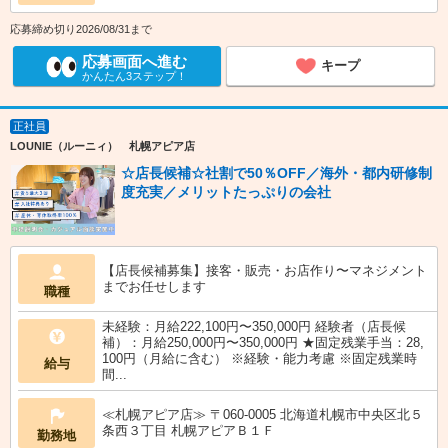
応募締め切り2026/08/31まで
応募画面へ進む
キープ
かんたん3ステップ！
正社員
LOUNIE（ルーニィ） 札幌アピア店
☆店長候補☆社割で50％OFF／海外・都内研修制
度充実／メリットたっぷりの会社
【店長候補募集】接客・販売・お店作り〜マネジメント
までお任せします
職種
未経験：月給222,100円〜350,000円 経験者（店長候
補）：月給250,000円〜350,000円 ★固定残業手当：28,
100円（月給に含む） ※経験・能力考慮 ※固定残業時
給与
間...
≪札幌アピア店≫ 〒060-0005 北海道札幌市中央区北５
条西３丁目 札幌アピアＢ１Ｆ
勤務地