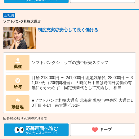
正社員
ソフトバンク札幌大通店
制度充実◎安心して長く働ける
ソフトバンクショップの携帯販売スタッフ
職種
月給 218,000円 〜 241,000円 固定残業代: 28,000円 〜 3
1,000円（20時間相当） ＊時間外手当は時間外労働の有
給与
無にかかわらず、固定残業代として支給し、 相当...
■ソフトバンク札幌大通店 北海道 札幌市中央区 大通西1
0丁目 4‐14 南大通ビル1F
勤務地
応募締め切り2026/08/31まで
応募画面へ進む
キープ
かんたん3ステップ！