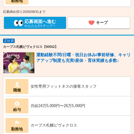
勤務地
応募締め切り2026/08/31まで
応募画面へ進む
キープ
かんたん3ステップ！
正社員
カーブス札幌ピヴォクロス【90552】
運動経験不問/日曜・祝日お休み/事前研修、キャリ
アアップ制度も充実/産休・育休実績も多数♪
女性専用フィットネスの接客スタッフ
職種
月給24万5,000円〜26万5,000円
給与
カーブス札幌ピヴォクロス
勤務地