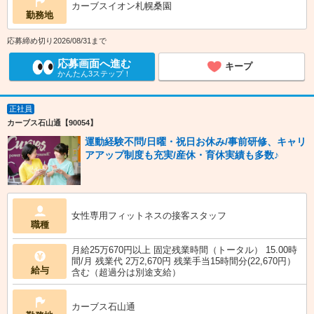
カーブスイオン札幌桑園
勤務地
応募締め切り2026/08/31まで
応募画面へ進む
キープ
かんたん3ステップ！
正社員
カーブス石山通【90054】
運動経験不問/日曜・祝日お休み/事前研修、キャリ
アアップ制度も充実/産休・育休実績も多数♪
女性専用フィットネスの接客スタッフ
職種
月給25万670円以上 固定残業時間（トータル） 15.00時
間/月 残業代 2万2,670円 残業手当15時間分(22,670円）
給与
含む（超過分は別途支給）
カーブス石山通