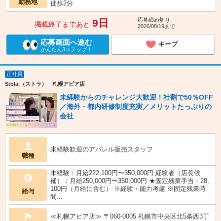
勤務地
徒歩2分
応募締め切り
9日
掲載終了まであと
2026/08/19まで
応募画面へ進む
キープ
かんたん3ステップ！
正社員
Stola.（ストラ） 札幌アピア店
未経験からのチャレンジ大歓迎！社割で50％OFF
／海外・都内研修制度充実／メリットたっぷりの
会社
未経験歓迎のアパレル販売スタッフ
職種
未経験：月給222,100円〜350,000円 経験者（店長候
補）：月給250,000円〜350,000円 ★固定残業手当：28,
100円（月給に含む） ※経験・能力考慮 ※固定残業時
給与
間...
≪札幌アピア店≫ 〒060-0005 札幌市中央区北5条西3丁