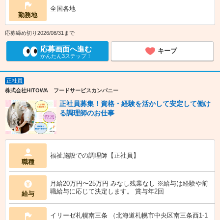
全国各地
勤務地
応募締め切り2026/08/31まで
応募画面へ進む
キープ
かんたん3ステップ！
正社員
株式会社HITOWA フードサービスカンパニー
正社員募集！資格・経験を活かして安定して働け
る調理師のお仕事
福祉施設での調理師【正社員】
職種
月給20万円〜25万円 みなし残業なし ※給与は経験や前
職給与に応じて決定します。 賞与年2回
給与
イリーゼ札幌南三条 （北海道札幌市中央区南三条西1-1