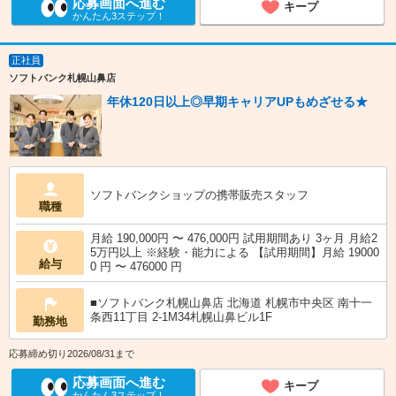
応募画面へ進む
キープ
かんたん3ステップ！
正社員
ソフトバンク札幌山鼻店
年休120日以上◎早期キャリアUPもめざせる★
ソフトバンクショップの携帯販売スタッフ
職種
月給 190,000円 〜 476,000円 試用期間あり 3ヶ月 月給2
5万円以上 ※経験・能力による 【試用期間】月給 19000
給与
0 円 〜 476000 円
■ソフトバンク札幌山鼻店 北海道 札幌市中央区 南十一
条西11丁目 2‐1M34札幌山鼻ビル1F
勤務地
応募締め切り2026/08/31まで
応募画面へ進む
キープ
かんたん3ステップ！