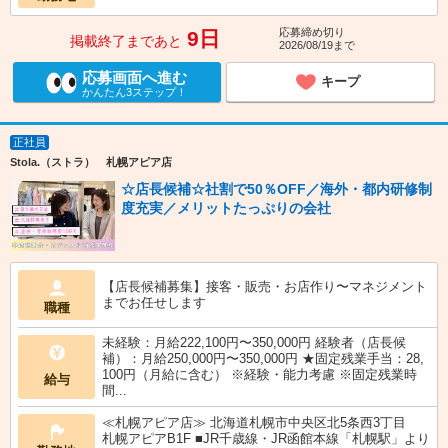
応募締め切り
9日
掲載終了まであと
2026/08/19まで
応募画面へ進む
キープ
かんたん3ステップ！
正社員
Stola.（ストラ） 札幌アピア店
☆店長候補☆社割で50％OFF／海外・都内研修制
度充実／メリットたっぷりの会社
【店長候補募集】接客・販売・お店作り〜マネジメント
までお任せします
職種
未経験：月給222,100円〜350,000円 経験者（店長候
補）：月給250,000円〜350,000円 ★固定残業手当：28,
100円（月給に含む） ※経験・能力考慮 ※固定残業時
給与
間...
≪札幌アピア店≫ 北海道札幌市中央区北5条西3丁目
札幌アピアB1F ■JR千歳線・JR函館本線「札幌駅」より