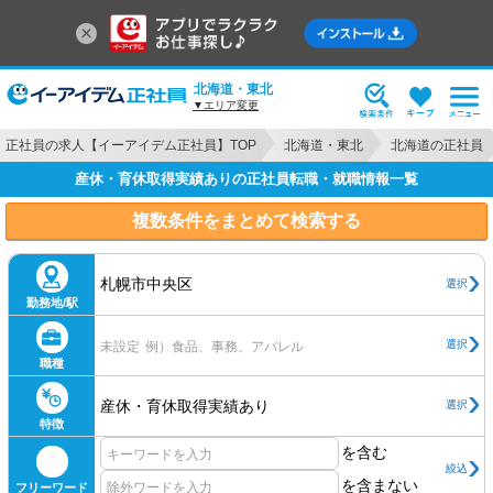
北海道・東北
▼エリア変更
正社員の求人【イーアイデム正社員】TOP
北海道・東北
北海道の正社員
産休・育休取得実績ありの正社員転職・就職情報一覧
複数条件をまとめて検索する
札幌市中央区
選択
勤務地/駅
選択
未設定
例）食品、事務、アパレル
職種
産休・育休取得実績あり
選択
特徴
を含む
絞込
を含まない
フリーワード