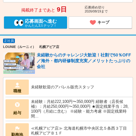
応募締め切り
9日
掲載終了まであと
2026/08/19まで
応募画面へ進む
キープ
かんたん3ステップ！
正社員
LOUNIE（ルーニィ） 札幌アピア店
未経験からのチャレンジ大歓迎！社割で50％OFF
／海外・都内研修制度充実／メリットたっぷりの
会社
未経験歓迎のアパレル販売スタッフ
職種
未経験：月給222,100円〜350,000円 経験者（店長候
補）：月給250,000円〜350,000円 ★固定残業手当：28,
100円（月給に含む） ※経験・能力考慮 ※固定残業時
給与
間...
≪札幌アピア店≫ 北海道札幌市中央区北５条西３丁目
札幌アピアＢ１Ｆ
勤務地