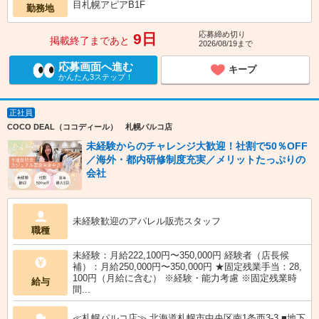
目札幌アピアB1F
勤務地
応募締め切り
9日
掲載終了まであと
2026/08/19まで
応募画面へ進む
キープ
かんたん3ステップ！
正社員
COCO DEAL（ココディール） 札幌パルコ店
未経験からのチャレンジ大歓迎！社割で50％OFF
／海外・都内研修制度充実／メリットたっぷりの
会社
未経験歓迎のアパレル販売スタッフ
職種
未経験：月給222,100円〜350,000円 経験者（店長候
補）：月給250,000円〜350,000円 ★固定残業手当：28,
100円（月給に含む） ※経験・能力考慮 ※固定残業時
給与
間...
≪札幌パルコ店≫ 北海道札幌市中央区南1条西3-3 ■地下