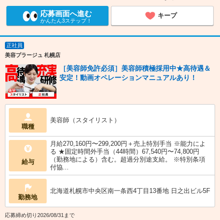
応募画面へ進む
キープ
かんたん3ステップ！
正社員
美容プラージュ 札幌店
［美容師免許必須］美容師積極採用中★高待遇＆
安定！動画オペレーションマニュアルあり！
美容師（スタイリスト）
職種
月給270,160円〜299,200円＋売上特別手当 ※能力によ
る ★固定時間外手当（44時間）67,540円〜74,800円
（勤務地による）含む。超過分別途支給。 ※特別条項
給与
付協...
北海道札幌市中央区南一条西4丁目13番地 日之出ビル5F
勤務地
応募締め切り2026/08/31まで