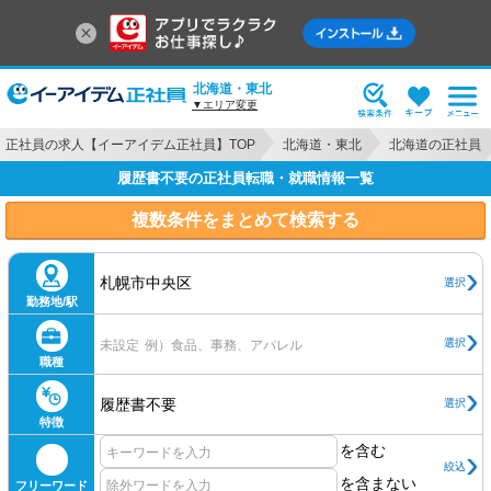
北海道・東北
▼エリア変更
正社員の求人【イーアイデム正社員】TOP
北海道・東北
北海道の正社員
履歴書不要の正社員転職・就職情報一覧
複数条件をまとめて検索する
札幌市中央区
選択
勤務地/駅
選択
未設定
例）食品、事務、アパレル
職種
履歴書不要
選択
特徴
を含む
絞込
を含まない
フリーワード