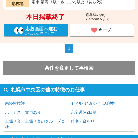
電車 最寄り駅：さっぽろ駅より徒歩2分
勤務地
応募締め切り
本日掲載終了
2026/08/07まで
応募画面へ進む
キープ
かんたん3ステップ！
1
条件を変更して再検索
札幌市中央区の他の特徴のお仕事
未経験歓迎
ミドル（40代～）活躍中
ボーナス・賞与あり
完全週休2日制
上場企業・上場企業のグループ会
社宅・寮あり
社