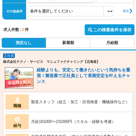
絞込
その他条件
求人件数 :
2
件
この検索条件を保存
指定なし
新着順
月給順
正社員
株式会社テクノ・サービス マニュファクチャリング【北海道】
経験よりも、安定して働きたいという気持ちを重
視！製造業で正社員として長期安定を叶えるチャ
ンス
製造スタッフ（組立・加工・目視検査・機械操作など）
職種
月給181000〜231000円（スキル・経験を考慮）
給与