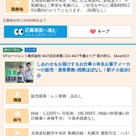
北海道札幌市中央区 （他にも北海道内に多数あり） ※
勤務地はご希望を考慮の上、ご自宅を中心に通勤時間12
勤務地
0分圏内のエリアとなります。（転勤なし）
応募締め切り2026/08/31まで
応募画面へ進む
キープ
かんたん3ステップ！
正社員
締切り間近
UTエージェント株式会社 AGT北日本第二CU AGT千歳エリア 宮の沢CL 《Acqt1C》
しあわせをお届けするお仕事☆有名お菓子メーカ
ーの販売・接客業務♪残業ほぼなし！駅チカ徒歩2
分
販売接客・レジ業務・品出し
職種
時給：1,220円〜 月収例：195,000円（時給×8H実働×20
日稼働＋各種手当） ※基本残業なし
給与
北海道札幌市中央区 勤務詳細：札幌市 通勤方法：バス/