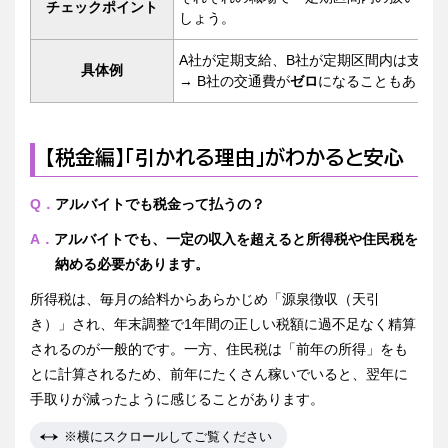
チェックポイント
しょう。
A社が定期支給、B社が定期区間内は支給
具体例
→ B社の交通費が
ゼロ
になることもありま
【税金編】「引かれる理由」がわかると安心
Q．
アルバイトでも税金って払うの？
A．
アルバイトでも、一定の収入を超えると所得税や住民税を
納める必要があります。
所得税は、毎月の給料からあらかじめ「源泉徴収（天引
き）」され、年末調整で1年間の正しい税額に過不足なく精算
されるのが一般的です。一方、住民税は「前年の所得」をも
とに計算されるため、前年にたくさん稼いでいると、翌年に
手取りが減ったように感じることがあります。
※横にスクロールしてご覧ください