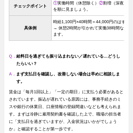
①
実働時間（休憩除く）
②
割増（深夜・休
チェックポイント
を順に見ましょう。
時給1,100円×40時間＝44,000円のはず
具体例
→ 休憩2時間が引かれて実働38時間なら 1,1
ます。
Q．
給料日を過ぎても振り込まれない／遅れている…どうし
たらいい？
A．
まず支払日を確認し、改善しない場合は早めに相談しま
す。
賃金は「毎月1回以上」「一定の期日」に支払う必要があると
されています。振込が遅れている原因には、事務手続きのミ
スや銀行の休業日、口座情報の登録間違いなども考えられま
す。まずは冷静に雇用契約書を確認した上で、職場の担当者
に「支払日を過ぎていますが、入金状況はいかがでしょう
か」と確認することが第一歩です。