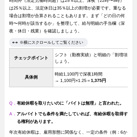
時間外（法定労働時間超）は25％以上、深夜（22時〜5時）
は25％以上、法定休日は35％以上の割増が必要です。重なる
場合は割増が合算されることもあります。まず「どの日の何
時〜何時が該当するか」を整理して、給与明細の手当欄（深
夜・休日・残業）を確認しましょう。
※横にスクロールしてご覧ください
シフト（勤務実績）と明細の「割増項目」
チェックポイント
しょう。
時給1,100円で深夜1時間
具体例
→ 1,100円×1.25＝
1,375円
Q．
有給休暇を取りたいのに「バイトは無理」と言われた。
A．
アルバイトでも条件を満たしていれば、有給休暇を取得す
る権利があります。
年次有給休暇は、雇用形態に関係なく、一定の条件（例：6か