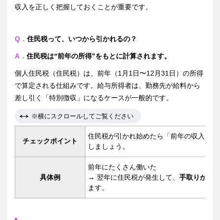
収入を正しく把握しておくことが重要です。
Q．
住民税って、いつから引かれるの？
A．
住民税は“前年の所得”をもとに計算されます。
個人住民税（住民税）は、前年（1月1日〜12月31日）の所得
で算定される仕組みです。給与所得者は、勤務先が給料から
差し引く「特別徴収」になるケースが一般的です。
※横にスクロールしてご覧ください
住民税が引かれ始めたら「前年の収入が影
チェックポイント
しましょう。
前年にたくさん働いた
具体例
→ 翌年に住民税が発生して、
手取りが急
ます。