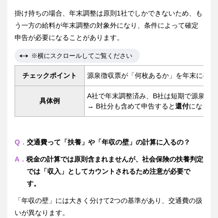
掛け持ちの場合、年末調整は原則1社でしかできないため、も
う一方の給料が年末調整の対象外になり、条件によって確定
申告が必要になることがあります。
※横にスクロールしてご覧ください
チェックポイント
源泉徴収票が「何枚あるか」を年末に確認
A社で年末調整済み、B社は短期で源泉徴
具体例
→ B社分も含めて申告すると
還付
になるケ
Q．
交通費って「扶養」や「年収の壁」の計算に入るの？
A．
税金の計算では原則含まれませんが、社会保険の扶養判定
では「収入」としてカウントされるため注意が必要で
す。
「年収の壁」には大きく分けて2つの基準があり、交通費の扱
いが異なります。