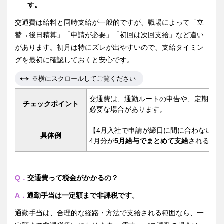
す。
交通費は給料と同時支給が一般的ですが、職場によって「立
替→後日精算」「申請が必要」「初回は次回支給」など違い
があります。初月は特にズレが出やすいので、支給タイミン
グを最初に確認しておくと安心です。
※横にスクロールしてご覧ください
交通費は、通勤ルートの申告や、定期券の
チェックポイント
必要な場合があります。
【4月入社で申請が締日に間に合わない場
具体例
4月分が
5月給与でまとめて支給
されること
Q．
交通費って税金がかかるの？
A．
通勤手当は一定額まで非課税です。
通勤手当は、合理的な経路・方法で支給される範囲なら、一