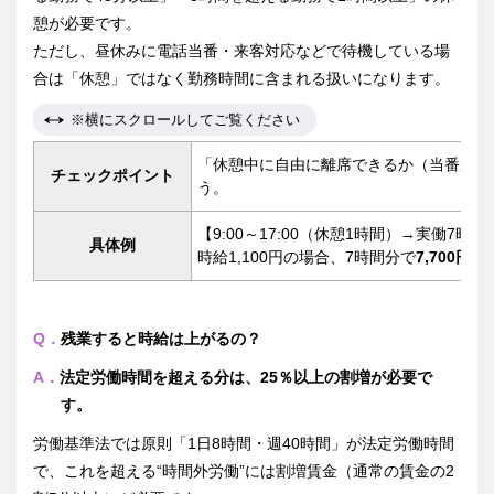
憩が必要です。
ただし、昼休みに電話当番・来客対応などで待機している場
合は「休憩」ではなく勤務時間に含まれる扱いになります。
※横にスクロールしてご覧ください
「休憩中に自由に離席できるか（当番がな
チェックポイント
う。
【9:00～17:00（休憩1時間）→実働7時間
具体例
時給1,100円の場合、7時間分で
7,700円
が
Q．
残業すると時給は上がるの？
A．
法定労働時間を超える分は、25％以上の割増が必要で
す。
労働基準法では原則「1日8時間・週40時間」が法定労働時間
で、これを超える“時間外労働”には割増賃金（通常の賃金の2