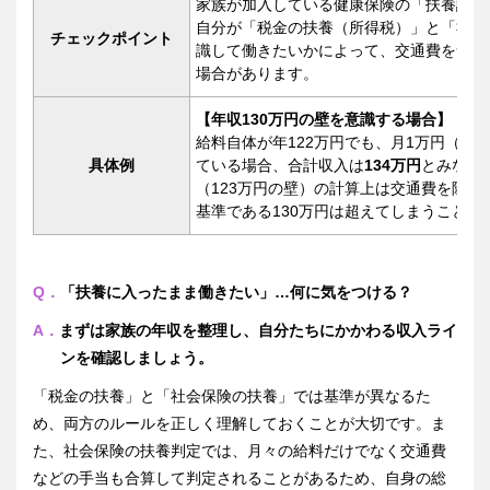
家族が加入している健康保険の「扶養認定
自分が「税金の扶養（所得税）」と「社会
チェックポイント
識して働きたいかによって、交通費を含め
場合があります。
【年収130万円の壁を意識する場合】
給料自体が年122万円でも、月1万円（年
具体例
ている場合、合計収入は
134万円
とみなさ
（123万円の壁）の計算上は交通費を除
基準である130万円は超えてしまうことに
Q．
「扶養に入ったまま働きたい」…何に気をつける？
A．
まずは家族の年収を整理し、自分たちにかかわる収入ライ
ンを確認しましょう。
「税金の扶養」と「社会保険の扶養」では基準が異なるた
め、両方のルールを正しく理解しておくことが大切です。ま
た、社会保険の扶養判定では、月々の給料だけでなく交通費
などの手当も合算して判定されることがあるため、自身の総