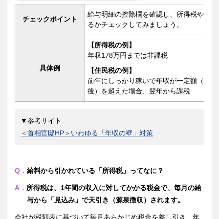
給与明細の控除欄を確認し、所得税や住民
チェックポイント
るかチェックしてみましょう。
【所得税の例】
年収178万円までは非課税
具体例
【住民税の例】
前年にしっかり稼いで年収が一定額（自治
後）を超えた場合、翌年から課税
▼参考サイト
＜首相官邸HP＞いわゆる「年収の壁」対策
Q．
給料から引かれている「所得税」ってなに？
A．
所得税は、1年間の収入に対してかかる税金で、毎月の給
与から「見込み」で天引き（源泉徴収）されます。
会社が税額表に基づいて毎月あらかじめ税金を差し引き、年