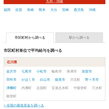
九州・沖縄
福岡
佐賀
長崎
熊本
大分
宮崎
鹿児島
沖縄
市区町村から調べる
駅から調べる
市区町村単位で平均給与を調べる
石川県
金沢市
七尾市
小松市
輪島市
珠洲市
加賀市
羽咋市
かほく市
白山市
能美市
川北町
野々市市
津幡町
内灘町
志賀町
宝達志水町
中能登町
穴水町
能登町
> 全国の最低賃金を調べる