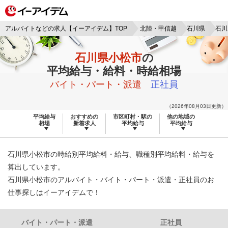
アルバイトなどの求人【イーアイデム】TOP
北陸・甲信越
石川県
石川
石川県小松市
の
平均給与・給料・時給相場
バイト・パート・派遣
正社員
（2026年08月03日更新）
平均給与
おすすめの
市区町村・駅の
他の地域の
相場
新着求人
平均給与
平均給与
石川県小松市の時給別平均給料・給与、職種別平均給料・給与を
算出しています。
石川県小松市のアルバイト・バイト・パート・派遣・正社員のお
仕事探しはイーアイデムで！
バイト・パート・派遣
正社員