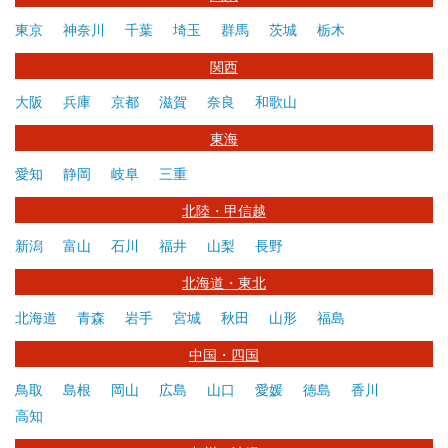
東京
神奈川
千葉
埼玉
群馬
茨城
栃木
関西
大阪
兵庫
京都
滋賀
奈良
和歌山
東海
愛知
静岡
岐阜
三重
北陸・甲信越
新潟
富山
石川
福井
山梨
長野
北海道・東北
北海道
青森
岩手
宮城
秋田
山形
福島
中国・四国
鳥取
島根
岡山
広島
山口
愛媛
徳島
香川
高知