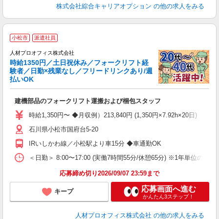
株式会社綜合キャリアオプション
の他の求人をみる
＜
小松市
派遣社員
人材プロオフィス株式会社
時給1350円／土日祝休み／フォークリフト経
験者／日勤×残業なし／フリードリンクあり/週
タ
払いOK
応
即
建機部品のフォークリフト運搬および梱包スタッフ
格
K
時給1,350円〜 ◆月収例）213,840円 (1,350円×7.92h×20日)
土
石川県小松市国府台5-20
げ
残
IRいしかわ線／小松駅より車15分 ◆車通勤OK
あ
＜日勤＞ 8:00〜17:00 (実働7時間55分/休憩65分) ※1年単位の変形
応募締め切り2026/09/07 23:59まで
応募画面へ進む
キープ
かんたん3ステップ！
人材プロオフィス株式会社
の他の求人をみる