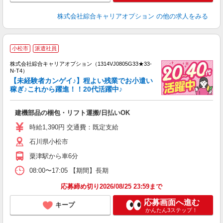
株式会社綜合キャリアオプション
の他の求人をみる
≪
小松市
派遣社員
い
株式会社綜合キャリアオプション（1314VJ0805G33★33-
N-T4）
【未経験者カンゲイ♪】程よい残業でお小遣い
稼ぎ♪これから躍進！！20代活躍中♪
得
入
建機部品の梱包・リフト運搬/日払いOK
分
フ
時給1,390円 交通費：既定支給
石川県小松市
粟津駅から車6分
08:00〜17:05 【期間】長期
応募締め切り2026/08/25 23:59まで
応募画面へ進む
キープ
かんたん3ステップ！