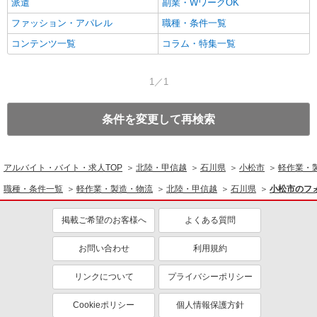
派遣
副業・WワークOK
ファッション・アパレル
職種・条件一覧
コンテンツ一覧
コラム・特集一覧
1／1
条件を変更して再検索
アルバイト・バイト・求人TOP
北陸・甲信越
石川県
小松市
軽作業・
職種・条件一覧
軽作業・製造・物流
北陸・甲信越
石川県
小松市のフ
掲載ご希望のお客様へ
よくある質問
お問い合わせ
利用規約
リンクについて
プライバシーポリシー
Cookieポリシー
個人情報保護方針