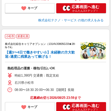
応募画面へ進む
キープ
かんたん3ステップ！
株式会社テクノ・サービス
の他の求人をみる
≪
小松市
派遣社員
い
株式会社綜合キャリアオプション（1314VJ0805G33★28-
N-T4）
【週3〜4日で働きやすい☆】未経験の方大歓
迎♪適度に残業あって稼げる！
得
入
熱処理品の運搬・梱包/日払いOK
分
フ
時給1,390円 交通費：既定支給
残
石川県小松市
08:00〜18:30 20:00〜06:30 【期間】長期
応募締め切り2026/08/25 23:59まで
応募画面へ進む
キープ
かんたん3ステップ！