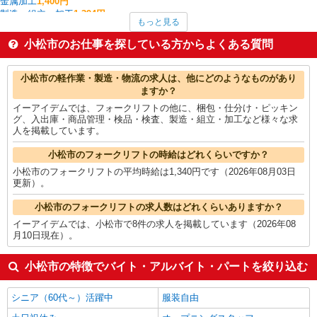
金属加工
1,400円
製造・組立・加工
1,394円
もっと見る
家電・携帯販売
1,365円
その他軽作業・製造・物流
1,350円
小松市のお仕事を探している方からよくある質問
フォークリフト
1,340円
介護職・ヘルパー
1,335円
小松市の他の職種の平均時給を見る
小松市の軽作業・製造・物流の求人は、他にどのようなものがあり
ますか？
イーアイデムでは、フォークリフトの他に、梱包・仕分け・ピッキン
グ、入出庫・商品管理・検品・検査、製造・組立・加工など様々な求
人を掲載しています。
小松市のフォークリフトの時給はどれくらいですか？
小松市のフォークリフトの平均時給は1,340円です（2026年08月03日
更新）。
小松市のフォークリフトの求人数はどれくらいありますか？
イーアイデムでは、小松市で8件の求人を掲載しています（2026年08
月10日現在）。
小松市の特徴でバイト・アルバイト・パートを絞り込む
シニア（60代～）活躍中
服装自由