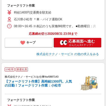
ル
フォークリフト作業
履
ラ
時給1400円交通費全額支給
石川県小松市 ＊車・バイク通勤OK
08:00〜16:45 ※表記のうち実働8時間です。 ■勤務曜日：月
応募締め切り2026/08/31 23:59まで
応募画面へ進む
キープ
かんたん3ステップ！
株式会社テクノ・サービス
の他の求人をみる
小松市
派遣社員
株式会社テクノ・サービス/お仕事No/0887143
【フォークリフト作業】高時給1300円。人気
の日勤！フォークリフト作業：小松市
ン
国
フォークリフト作業
履
ラ