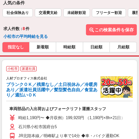
人気の条件
社会保険あり
交通費支給
未経験歓迎
フリーター歓迎
履
求人件数 :
8
件
この検索条件を保存
小松市の平均時給を見る
指定なし
新着順
時給順
日給順
月給順
＜
小松市
派遣社員
人材プロオフィス株式会社
ブランクＯＫ／残業なし／土日祝休み／冷暖房
あり／派遣社員活躍中／髪型髪色自由／食堂あ
り／週払いＯＫ
◎
車両部品の入出荷およびフォークリフト運搬スタッフ
W
卒
時給1,190円〜 ◆月収例）199,920円 （1,190円×8h×21日）
代
石川県小松市国府台5
週
由
JR北陸本線／明峰駅より車で14分 ◆車・バイク通勤OK
し