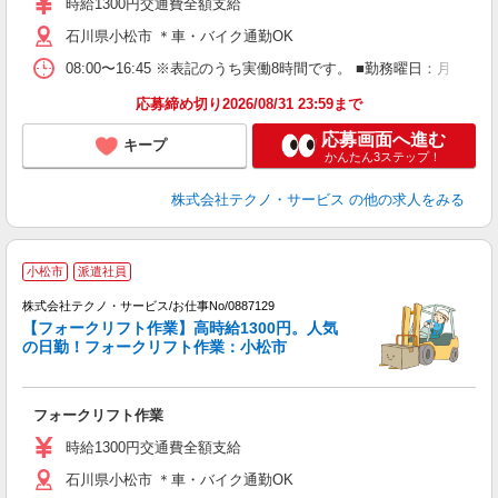
時給1300円交通費全額支給
石川県小松市 ＊車・バイク通勤OK
08:00〜16:45 ※表記のうち実働8時間です。 ■勤務曜日：月
応募締め切り2026/08/31 23:59まで
応募画面へ進む
キープ
かんたん3ステップ！
株式会社テクノ・サービス
の他の求人をみる
小松市
派遣社員
株式会社テクノ・サービス/お仕事No/0887129
【フォークリフト作業】高時給1300円。人気
の日勤！フォークリフト作業：小松市
ン
国
フォークリフト作業
履
ラ
時給1300円交通費全額支給
石川県小松市 ＊車・バイク通勤OK