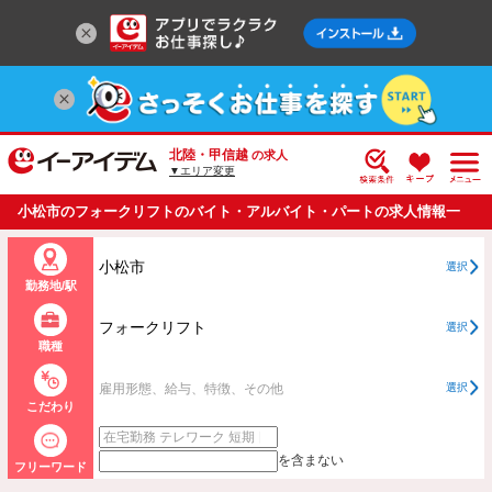
北陸・甲信越
の求人
▼エリア変更
小松市のフォークリフトのバイト・アルバイト・パートの求人情報一
覧
小松市
選択
勤務地/駅
フォークリフト
選択
職種
雇用形態、給与、特徴、その他
選択
こだわり
を含まない
フリーワード