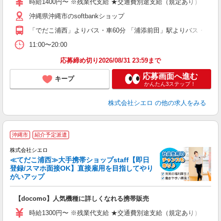
時給1400円〜 ※残業代支給 ★交通費別途支給（規定あり） ゜+゜
あ
沖縄県沖縄市のsoftbankショップ
通
「でだこ浦西」よりバス・車60分 「浦添前田」駅よりバス・車65
あ
11:00〜20:00
応募締め切り2026/08/31 23:59まで
応募画面へ進む
キープ
かんたん3ステップ！
株式会社シエロ
の他の求人をみる
★
沖縄市
紹介予定派遣
♪
株式会社シエロ
≪てだこ浦西≫大手携帯ショップstaff【即日
登録/スマホ面接OK】直接雇用を目指してやり
がいアップ
い
即
【docomo】人気機種に詳しくなれる携帯販売
あ
時給1300円〜 ※残業代支給 ★交通費別途支給（規定あり） ゜+゜
K