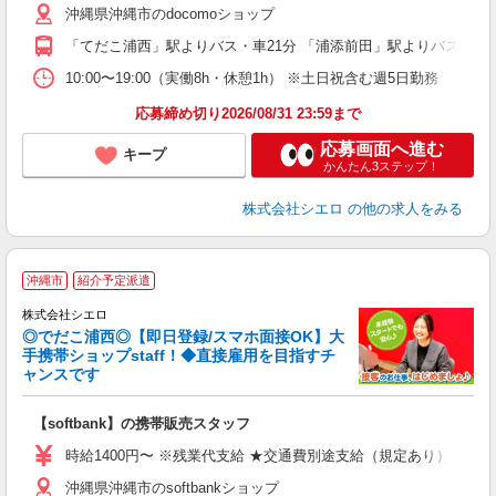
沖縄県沖縄市のdocomoショップ
貸
「てだこ浦西」駅よりバス・車21分 「浦添前田」駅よりバス・車2
10:00〜19:00（実働8h・休憩1h） ※土日祝含む週5日勤務
応募締め切り2026/08/31 23:59まで
応募画面へ進む
キープ
かんたん3ステップ！
株式会社シエロ
の他の求人をみる
★
沖縄市
紹介予定派遣
♪
株式会社シエロ
◎でだこ浦西◎【即日登録/スマホ面接OK】大
手携帯ショップstaff！◆直接雇用を目指すチ
ャンスです
理
【softbank】の携帯販売スタッフ
即
時給1400円〜 ※残業代支給 ★交通費別途支給（規定あり） ゜+゜
あ
沖縄県沖縄市のsoftbankショップ
通