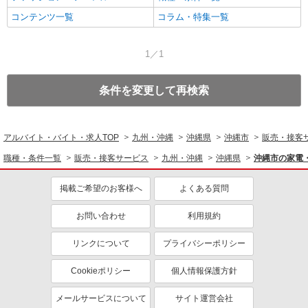
コンテンツ一覧
コラム・特集一覧
1／1
条件を変更して再検索
アルバイト・バイト・求人TOP
九州・沖縄
沖縄県
沖縄市
販売・接客
職種・条件一覧
販売・接客サービス
九州・沖縄
沖縄県
沖縄市の家電
掲載ご希望のお客様へ
よくある質問
お問い合わせ
利用規約
リンクについて
プライバシーポリシー
Cookieポリシー
個人情報保護方針
メールサービスについて
サイト運営会社