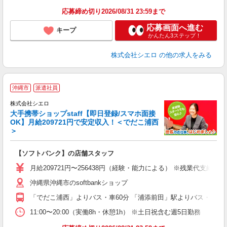
応募締め切り2026/08/31 23:59まで
応募画面へ進む
キープ
かんたん3ステップ！
株式会社シエロ
の他の求人をみる
★
沖縄市
派遣社員
♪
株式会社シエロ
大手携帯ショップstaff【即日登録/スマホ面接
OK】月給209721円で安定収入！＜でだこ浦西
＞
務
即
【ソフトバンク】の店舗スタッフ
あ
月給209721円〜256438円（経験・能力による） ※残業代支給
通
沖縄県沖縄市のsoftbankショップ
役
「でだこ浦西」よりバス・車60分 「浦添前田」駅よりバス・車65
11:00〜20:00（実働8h・休憩1h） ※土日祝含む週5日勤務