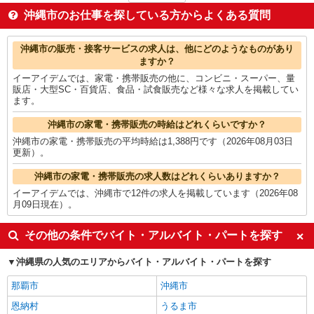
調理・調理補助・調理師
1,204円
沖縄市のお仕事を探している方からよくある質問
ホテル・ブライダル・葬祭
1,200円
梱包・仕分け・ピッキング
1,200円
沖縄市の他の職種の平均時給を見る
沖縄市の販売・接客サービスの求人は、他にどのようなものがあり
ますか？
イーアイデムでは、家電・携帯販売の他に、コンビニ・スーパー、量
販店・大型SC・百貨店、食品・試食販売など様々な求人を掲載してい
ます。
沖縄市の家電・携帯販売の時給はどれくらいですか？
沖縄市の家電・携帯販売の平均時給は1,388円です（2026年08月03日
更新）。
沖縄市の家電・携帯販売の求人数はどれくらいありますか？
イーアイデムでは、沖縄市で12件の求人を掲載しています（2026年08
月09日現在）。
その他の条件でバイト・アルバイト・パートを探す
沖縄県の人気のエリアからバイト・アルバイト・パートを探す
那覇市
沖縄市
恩納村
うるま市