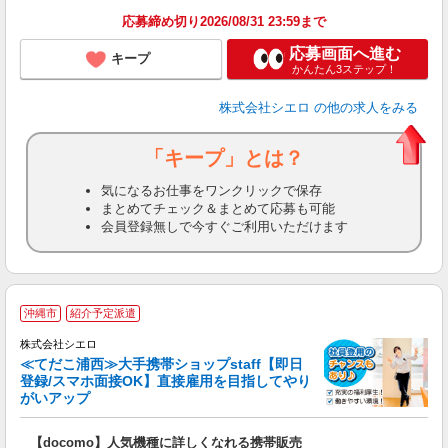
応募締め切り2026/08/31 23:59まで
応募画面へ進む
キープ
かんたん3ステップ！
株式会社シエロ
の他の求人をみる
「キープ」とは？
気になるお仕事をワンクリックで保存
まとめてチェック＆まとめて応募も可能
会員登録無しで今すぐご利用いただけます
★
沖縄市
紹介予定派遣
♪
株式会社シエロ
≪てだこ浦西≫大手携帯ショップstaff【即日
登録/スマホ面接OK】直接雇用を目指してやり
がいアップ
い
即
【docomo】人気機種に詳しくなれる携帯販売