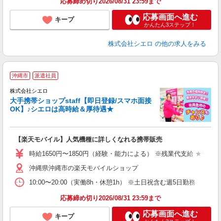
応募締め切り2026/08/31 23:59まで
応募画面へ進む
キープ
かんたん3ステップ！
株式会社シエロ
の他の求人をみる
★
沖縄市
派遣社員
♪
株式会社シエロ
大手携帯ショップstaff【即日登録/スマホ面接
OK】♪シエロは高時給＆厚待遇★
い
即
【楽天モバイル】人気機種に詳しくなれる携帯販売
躍
ー
時給1650円〜1850円（経験・能力による） ※残業代支給 ★交通
自
沖縄県沖縄市の楽天モバイルショップ
ど
10:00〜20:00（実働8h・休憩1h） ※土日祝含む週5日勤務
応募締め切り2026/08/31 23:59まで
応募画面へ進む
キープ