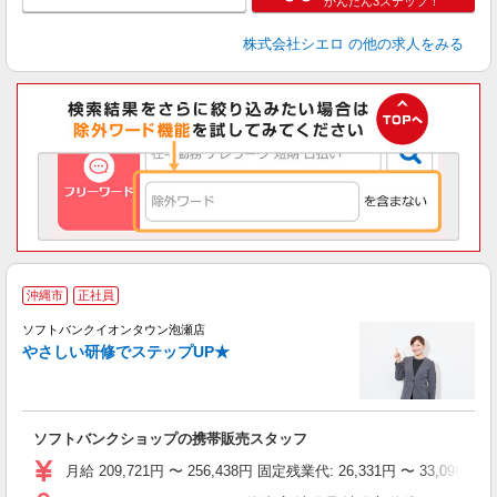
かんたん3ステップ！
株式会社シエロ
の他の求人をみる
沖縄市
正社員
ソフトバンクイオンタウン泡瀬店
やさしい研修でステップUP★
で
テ
ソフトバンクショップの携帯販売スタッフ
月給 209,721円 〜 256,438円 固定残業代: 26,331