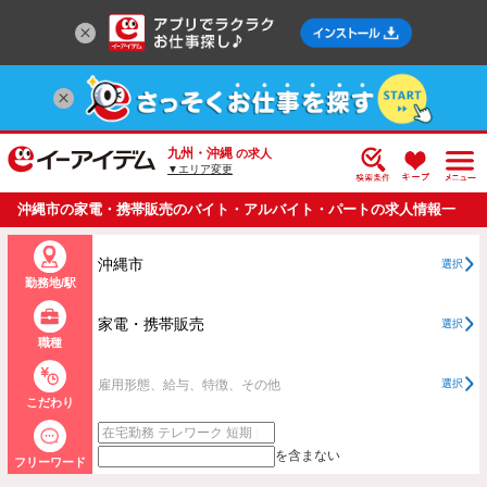
九州・沖縄
の求人
▼エリア変更
沖縄市の家電・携帯販売のバイト・アルバイト・パートの求人情報一
覧
沖縄市
選択
勤務地/駅
家電・携帯販売
選択
職種
雇用形態、給与、特徴、その他
選択
こだわり
を含まない
フリーワード