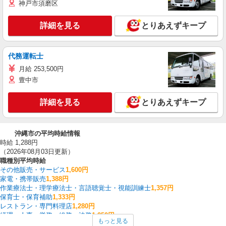
神戸市須磨区
詳細を見る
とりあえずキープ
代務運転士
月給 253,500円
豊中市
詳細を見る
とりあえずキープ
沖縄市の平均時給情報
時給 1,288円
（2026年08月03日更新）
職種別平均時給
その他販売・サービス
1,600円
家電・携帯販売
1,388円
作業療法士・理学療法士・言語聴覚士・視能訓練士
1,357円
保育士・保育補助
1,333円
レストラン・専門料理店
1,280円
経理・人事・労務・総務・法務
1,250円
もっと見る
フロント・受付・フロア案内
1,220円