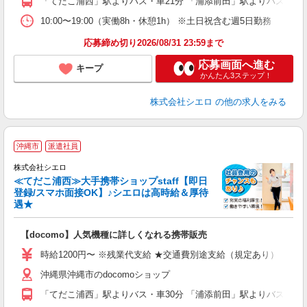
「てだこ浦西」駅よりバス・車21分 「浦添前田」駅よりバス・車2
10:00〜19:00（実働8h・休憩1h） ※土日祝含む週5日勤務
応募締め切り2026/08/31 23:59まで
応募画面へ進む
キープ
かんたん3ステップ！
株式会社シエロ
の他の求人をみる
★
沖縄市
派遣社員
♪
株式会社シエロ
≪てだこ浦西≫大手携帯ショップstaff【即日
登録/スマホ面接OK】♪シエロは高時給＆厚待
遇★
い
即
【docomo】人気機種に詳しくなれる携帯販売
あ
時給1200円〜 ※残業代支給 ★交通費別途支給（規定あり） ゜+゜
K
沖縄県沖縄市のdocomoショップ
貸
「てだこ浦西」駅よりバス・車30分 「浦添前田」駅よりバス・車3