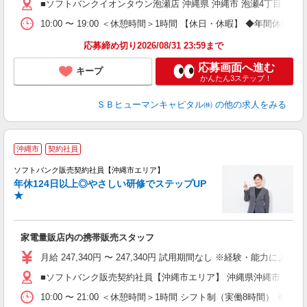
■ソフトバンクイオンタウン泡瀬店 沖縄県 沖縄市 泡瀬4丁目 5‐7
10:00 〜 19:00 ＜休憩時間＞1時間 【休日・休暇】 ◆
応募締め切り2026/08/31 23:59まで
応募画面へ進む
キープ
かんたん3ステップ！
ＳＢヒューマンキャピタル㈱
の他の求人をみる
沖縄市
契約社員
ソフトバンク販売契約社員【沖縄市エリア】
年休124日以上◎やさしい研修でステップUP
で
★
ボ
ン
家電量販店内の携帯販売スタッフ
月給 247,340円 〜 247,340円 試用期間なし ※経験・能力による 
■ソフトバンク販売契約社員【沖縄市エリア】 沖縄県沖縄市
10:00 〜 21:00 ＜休憩時間＞1時間 シフト制（実働8時間） 