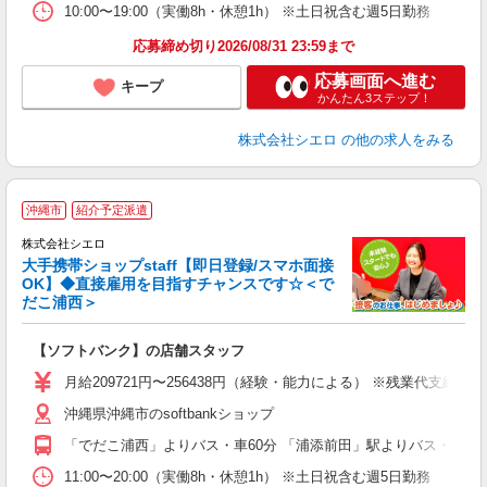
10:00〜19:00（実働8h・休憩1h） ※土日祝含む週5日勤務
応募締め切り2026/08/31 23:59まで
応募画面へ進む
キープ
かんたん3ステップ！
株式会社シエロ
の他の求人をみる
★
沖縄市
紹介予定派遣
♪
株式会社シエロ
大手携帯ショップstaff【即日登録/スマホ面接
OK】◆直接雇用を目指すチャンスです☆＜で
だこ浦西＞
務
即
【ソフトバンク】の店舗スタッフ
あ
月給209721円〜256438円（経験・能力による） ※残業代支給
通
沖縄県沖縄市のsoftbankショップ
役
「でだこ浦西」よりバス・車60分 「浦添前田」駅よりバス・車65
11:00〜20:00（実働8h・休憩1h） ※土日祝含む週5日勤務