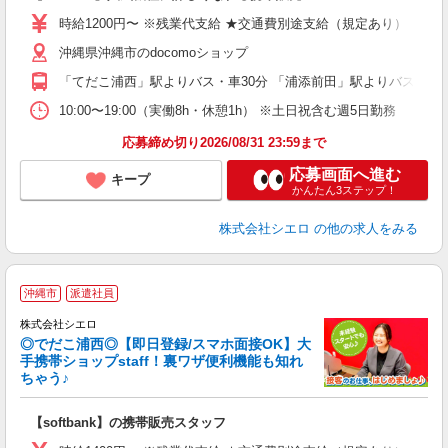
あ
時給1200円〜 ※残業代支給 ★交通費別途支給（規定あり） ゜+゜
K
沖縄県沖縄市のdocomoショップ
貸
「てだこ浦西」駅よりバス・車30分 「浦添前田」駅よりバス・車3
10:00〜19:00（実働8h・休憩1h） ※土日祝含む週5日勤務
応募締め切り2026/08/31 23:59まで
応募画面へ進む
キープ
かんたん3ステップ！
株式会社シエロ
の他の求人をみる
★
沖縄市
派遣社員
♪
株式会社シエロ
◎でだこ浦西◎【即日登録/スマホ面接OK】大
手携帯ショップstaff！裏ワザ便利機能も知れ
ちゃう♪
理
【softbank】の携帯販売スタッフ
即