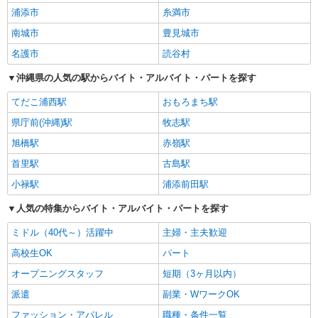
浦添市
糸満市
南城市
豊見城市
名護市
読谷村
沖縄県の人気の駅からバイト・アルバイト・パートを探す
てだこ浦西駅
おもろまち駅
県庁前(沖縄)駅
牧志駅
旭橋駅
赤嶺駅
首里駅
古島駅
小禄駅
浦添前田駅
人気の特集からバイト・アルバイト・パートを探す
ミドル（40代～）活躍中
主婦・主夫歓迎
高校生OK
パート
オープニングスタッフ
短期（3ヶ月以内）
派遣
副業・WワークOK
ファッション・アパレル
職種・条件一覧