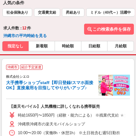
人気の条件
社会保険あり
交通費支給
昇給あり
ミドル（40代～）活躍中
求人件数 :
12
件
この検索条件を保存
沖縄市の平均時給を見る
指定なし
新着順
時給順
日給順
月給順
★
沖縄市
紹介予定派遣
♪
株式会社シエロ
大手携帯ショップstaff【即日登録/スマホ面接
OK】直接雇用を目指してやりがいアップ♪
い
即
【楽天モバイル】人気機種に詳しくなれる携帯販売
躍
ー
時給1650円〜1850円（経験・能力による） ※残業代支給 ★交通
自
沖縄県沖縄市の楽天モバイルショップ
ど
10:00〜20:00（実働8h・休憩1h） ※土日祝含む週5日勤務