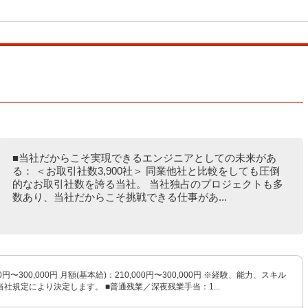
■当社だからこそ実現できるエンジニアとしての未来があ
る： ＜お取引社数3,900社＞ 同業他社と比較をしても圧倒
的なお取引社数を誇る当社。 当社独占のプロジェクトも多
数あり、当社だからこそ挑戦できる仕事があ...
0円〜300,000円 月額(基本給)：210,000円〜300,000円 ※経験、能力、スキル
社規定により決定します。 ■普通残業／深夜残業手当：1...