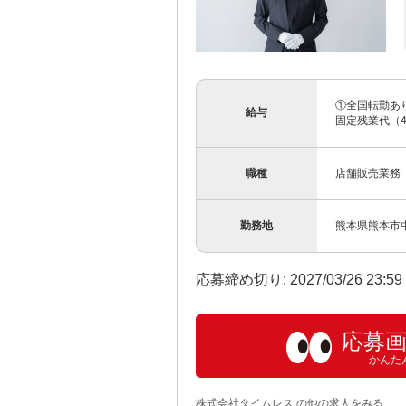
①全国転勤あ
給与
固定残業代（45
職種
店舗販売業務
勤務地
熊本県熊本市
応募締め切り: 2027/03/26 23:5
応募
かんた
株式会社タイムレス の他の求人をみる