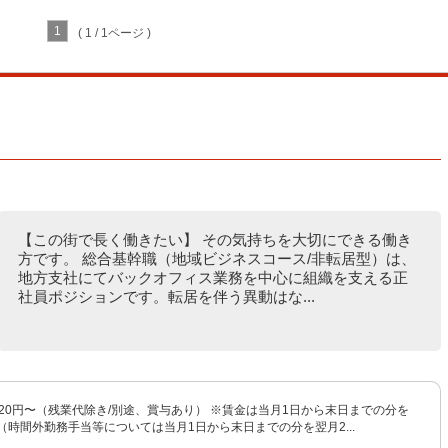
1
( 1 / 1ページ )
【この街で長く働きたい】 その気持ちを大切にできる働き
方です。 総合基幹職（地域ビジネスコース/非転居型）は、
地方支社にてバックオフィス業務を中心に組織を支える正
社員ポジションです。転居を伴う異動はな...
720円〜（残業代除き/別途、賞与あり） ※賃金は当月1日から末日までの分を
（時間外勤務手当等については当月1日から末日までの分を翌月2...