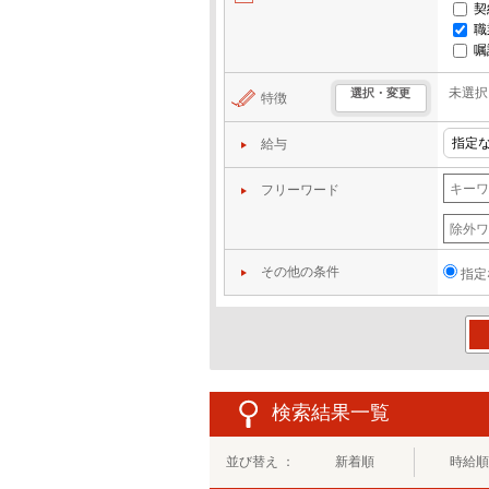
契
職
嘱
未選択
選択・変更
特徴
給与
フリーワード
その他の条件
指定
この
検索結果一覧
並び替え ：
新着順
時給順