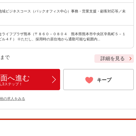
地域ビジネスコース（バックオフィス中心）事務・営業支援・顧客対応等／未
はライフプラザ熊本（〒８６０－０８０４ 熊本県熊本市中央区辛島町５－１
ル４Ｆ） ※ただし、採用時の居住地から通勤可能な範囲内...
9 まで
詳細を見る
画面へ進む
キープ
ん3ステップ！
の他の求人をみる