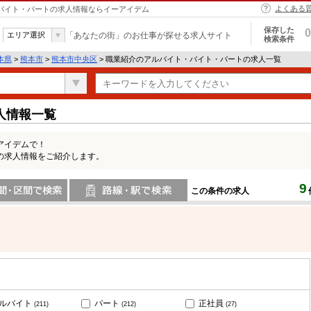
よくある
・バイト・パートの求人情報ならイーアイデム
保存した
0
エリア選択
「あなたの街」のお仕事が探せる求人サイト
検索条件
本県
>
熊本市
>
熊本市中央区
> 職業紹介のアルバイト・バイト・パートの求人一覧
人情報一覧
アイデムで！
の求人情報をご紹介します。
9
この条件の求人
間で検索
路線・駅・駅で検索
ルバイト
パート
正社員
(211)
(212)
(27)