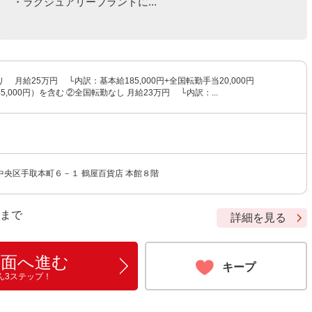
・ラグジュアリーブランドに...
り 月給25万円 └内訳：基本給185,000円+全国転勤手当20,000円
,000円）を含む ②全国転勤なし 月給23万円 └内訳：...
中央区手取本町６－１ 鶴屋百貨店 本館８階
9 まで
詳細を見る
画面へ進む
キープ
ん3ステップ！