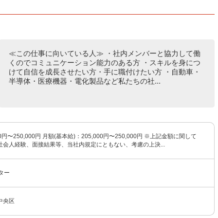
≪この仕事に向いている人≫ ・社内メンバーと協力して働
くのでコミュニケーション能力のある方 ・スキルを身につ
けて自信を成長させたい方・手に職付けたい方 ・自動車・
半導体・医療機器・電化製品など私たちの社...
0円〜250,000円 月額(基本給)：205,000円〜250,000円 ※上記金額に関して
社会人経験、面接結果等、当社内規定にともない、考慮の上決...
ター
中央区