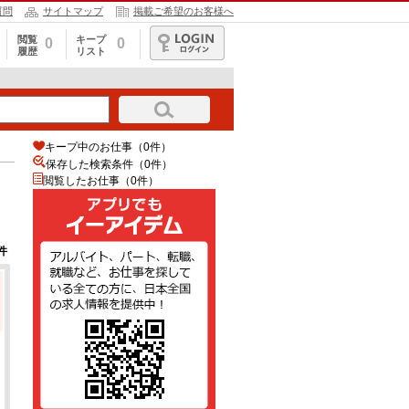
質問
サイトマップ
掲載ご希望のお客様へ
閲覧
キープ
0
0
履歴
リスト
ログイン
キープ中のお仕事（0件）
保存した検索条件（
0
件）
閲覧したお仕事（0件）
件