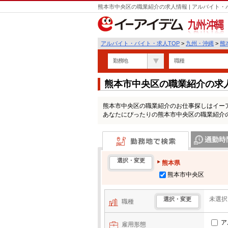
熊本市中央区の職業紹介の求人情報 | アルバイト
九州・沖縄
アルバイト・バイト・求人TOP
>
九州・沖縄
>
熊
勤務地
職種
熊本市中央区の職業紹介の求
熊本市中央区の職業紹介のお仕事探しはイー
あなたにぴったりの熊本市中央区の職業紹介
勤務地で検索
通勤時間・区
選択・変更
熊本県
熊本市中央区
未選択
選択・変更
職種
ア
雇用形態