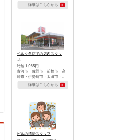
詳細はこちらから
ベルク各店での店内スタッ
フ
時給 1,065円
古河市・佐野市・前橋市・高
崎市・伊勢崎市・太田市・館
林市・藤岡市・大泉町・さい
詳細はこちらから
たま市北区・川越市・熊谷
市・行田市・秩父市・所沢
市・飯能市・東松山市・坂戸
市・鶴ケ島市・千葉市中央
区・市川市・松戸市・習志野
市・柏市・流山市・八千代
市・足立区・江戸川区・八王
子市・町田市
ビルの清掃スタッフ