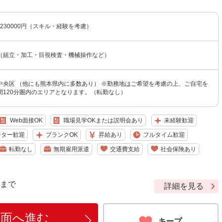
〜230000円（スキル・経験を考慮）
（組立・加工・目視検査・機械操作など）
中央区 （他にも熊本県内に多数あり） ※勤務地はご希望を考慮の上、ご自宅を
間120分圏内のエリアとなります。（転勤なし）
Web面接OK
職場見学OKまたは説明会あり
未経験歓迎
ーター歓迎
ブランクOK
昇給あり
フルタイム歓迎
転勤なし
無期雇用派遣
交通費支給
社会保険あり
9 まで
詳細を見る
画面へ進む
キープ