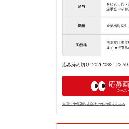
月給20万円
給与
諸手当 ※研修
職種
企業福利厚生
熊本支社 熊本
勤務地
ます ★各支
応募締め切り: 2026/08/31 23:5
応募
かんた
大同生命保険株式会社 の他の求人をみる