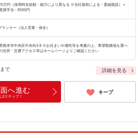
〜25万円（採用時支給額・能力により異なる ※当社規程による・委細面談）＋
受講手当：8500円
プランナー（法人営業・保全）
県熊本市中央区中央街3-8 ※お住まいや適性等を考慮の上、希望勤務地を選べ
店の住所・交通アクセス等はホームページよりご確認ください
9 まで
詳細を見る
画面へ進む
キープ
ん3ステップ！