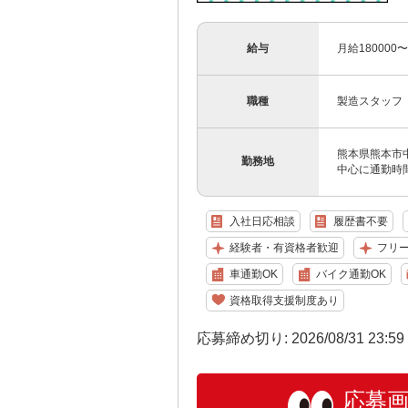
給与
月給180000
職種
製造スタッフ
熊本県熊本市
勤務地
中心に通勤時
入社日応相談
履歴書不要
経験者・有資格者歓迎
フリ
車通勤OK
バイク通勤OK
資格取得支援制度あり
応募締め切り: 2026/08/31 23:5
応募