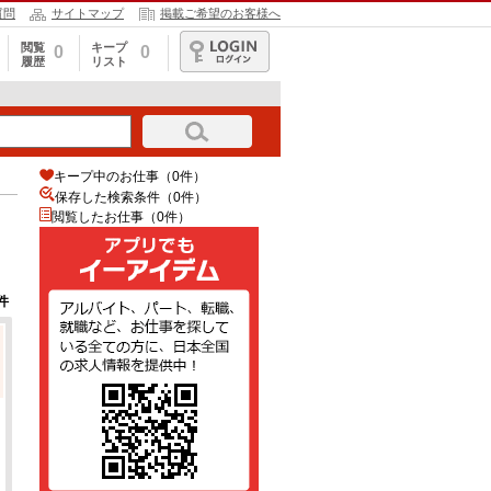
質問
サイトマップ
掲載ご希望のお客様へ
閲覧
キープ
0
0
履歴
リスト
ログイン
キープ中のお仕事（0件）
保存した検索条件（
0
件）
閲覧したお仕事（0件）
件