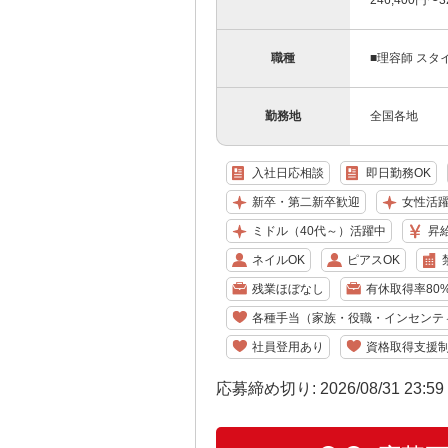
246,400円〜
職種
■理容師 スタ
勤務地
全国各地
入社日応相談
即日勤務OK
新卒・第二新卒歓迎
女性活
ミドル（40代～）活躍中
昇
ネイルOK
ピアスOK
残業ほぼなし
有休取得率80
各種手当（家族・役職・インセンテ
社員登用あり
資格取得支援
応募締め切り: 2026/08/31 23:5