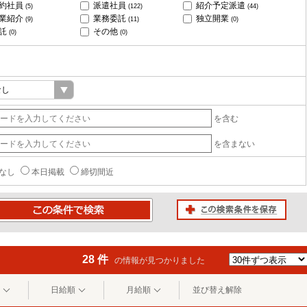
約社員
派遣社員
紹介予定派遣
(5)
(122)
(44)
業紹介
業務委託
独立開業
(9)
(11)
(0)
託
その他
(0)
(0)
を含む
を含まない
なし
本日掲載
締切間近
この検索条件を保存
条件で検索
28 件
の情報が見つかりました
日給順
月給順
並び替え解除