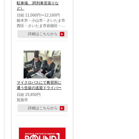
駐車場、JR列車見張りな
ど）
日給 11,000円〜12,100円
栃木市・小山市・さいたま市
西区・さいたま市岩槻区・久
喜市・蓮田市
詳細はこちらから
マイクロバスにて教習所に
通う生徒の送迎ドライバー
日給 15,850円
箕面市
詳細はこちらから