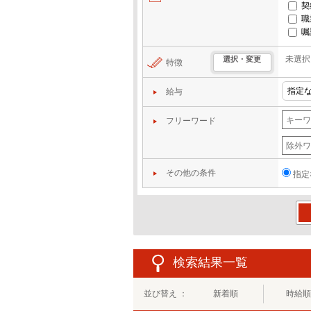
契
職
嘱
未選択
選択・変更
特徴
給与
フリーワード
その他の条件
指定
この
検索結果一覧
並び替え ：
新着順
時給順