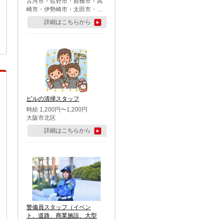
古河市・佐野市・前橋市・高
崎市・伊勢崎市・太田市・館
林市・藤岡市・大泉町・さい
詳細はこちらから
たま市北区・川越市・熊谷
市・行田市・秩父市・所沢
市・飯能市・東松山市・坂戸
市・鶴ケ島市・千葉市中央
区・市川市・松戸市・習志野
市・柏市・流山市・八千代
市・足立区・江戸川区・八王
子市・町田市
ビルの清掃スタッフ
時給 1,200円〜1,200円
大阪市北区
詳細はこちらから
警備員スタッフ（イベン
ト、道路、商業施設、大型