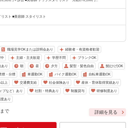
320,320円＋歩合 ■美容師 トップスタイリスト 月給270,160円...
イリスト ■美容師 スタイリスト
職場見学OKまたは説明会あり
経験者・有資格者歓迎
躍中
主婦・主夫歓迎
学歴不問
ブランクOK
給あり
朝
昼
夕方
髪型・髪色自由
髭(ひげ)OK
禁煙・分煙
車通勤OK
バイク通勤OK
自転車通勤OK
%以上
交通費支給
社会保険あり
産休・育休取得実績あり
ィブなど）あり
社割・特典あり
制服貸与
研修制度あり
制度あり
9 まで
詳細を見る