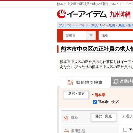
熊本市中央区の正社員の求人情報 | アルバイト・
九州・沖縄
アルバイト・バイト・求人TOP
>
九州・沖縄
>
熊
勤務地
職種
熊本市中央区の正社員の求人
熊本市中央区の正社員のお仕事探しはイーア
あなたにぴったりの熊本市中央区の正社員の
勤務地で検索
通勤時間・区
選択・変更
熊本県
熊本市中央区
未選択
選択・変更
職種
ア
雇用形態