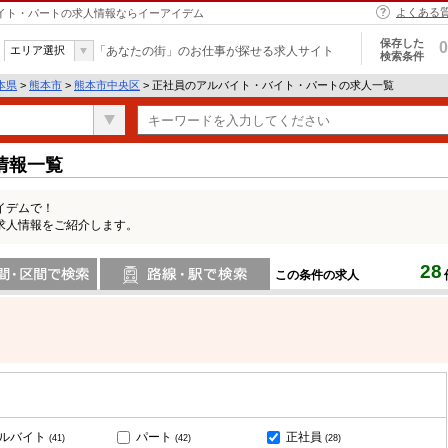
よくある
バイト・パートの求人情報ならイーアイデム
保存した
0
エリア選択
「あなたの街」のお仕事が探せる求人サイト
検索条件
本県
>
熊本市
>
熊本市中央区
> 正社員のアルバイト・バイト・パートの求人一覧
情報一覧
イデムで！
求人情報をご紹介します。
28
この条件の求人
間で検索
路線・駅・駅で検索
ルバイト
パート
正社員
(41)
(42)
(28)