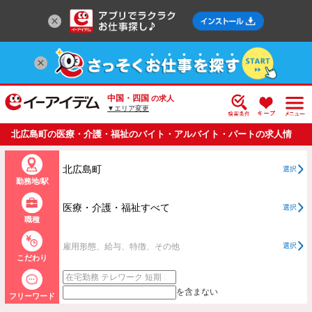
中国・四国
の求人
▼エリア変更
北広島町の医療・介護・福祉のバイト・アルバイト・パートの求人情
報一覧
北広島町
選択
勤務地/駅
医療・介護・福祉すべて
選択
職種
雇用形態、給与、特徴、その他
選択
こだわり
を含まない
フリーワード