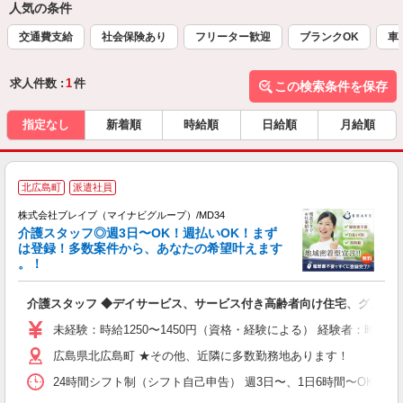
人気の条件
交通費支給
社会保険あり
フリーター歓迎
ブランクOK
車
求人件数 :
1
件
この検索条件を保存
指定なし
新着順
時給順
日給順
月給順
北広島町
派遣社員
株式会社ブレイブ（マイナビグループ）/MD34
介護スタッフ◎週3日〜OK！週払いOK！まず
は登録！多数案件から、あなたの希望叶えます
。！
ト
介護スタッフ ◆デイサービス、サービス付き高齢者向け住宅、グルー
入
ー
未経験：時給1250〜1450円（資格・経験による） 経験者：時給1
代
広島県北広島町 ★その他、近隣に多数勤務地あります！
O
24時間シフト制（シフト自己申告） 週3日〜、1日6時間〜OK 【勤務